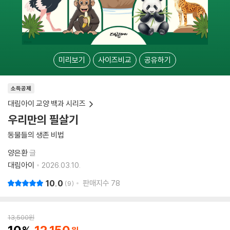
미리보기
사이즈비교
공유하기
소득공제
대림아이 교양 백과 시리즈
우리만의 필살기
동물들의 생존 비법
양은환
글
대림아이
2026.03.10.
10.0
판매지수
78
9
13,500
원