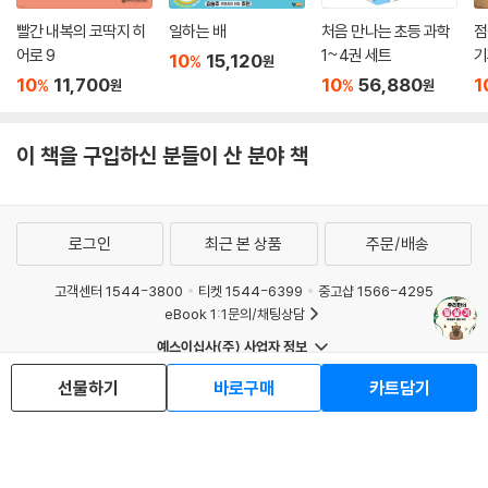
빨간 내복의 코딱지 히
일하는 배
처음 만나는 초등 과학
점
어로 9
1~4권 세트
기
10
15,120
%
원
10
11,700
10
56,880
1
%
%
원
원
이 책을 구입하신 분들이 산 분야 책
로그인
최근 본 상품
주문/배송
고객센터 1544-3800
티켓 1544-6399
중고샵 1566-4295
eBook 1:1문의/채팅상담
예스이십사(주) 사업자 정보
이용약관
개인정보처리방침
청소년보호정책
선물하기
바로구매
카트담기
PC버전
회사소개
거래처관계자께
도서홍보
광고
Copyright © YES24 Corp. All Rights Reserved.
MATOM15