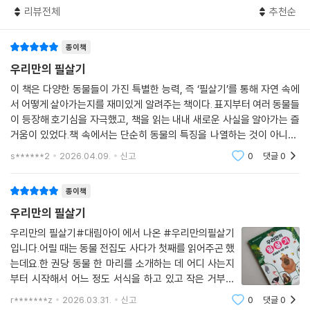
리뷰전체
추천순
종이책
우리만의 필살기
이 책은 다양한 동물들이 가진 특별한 능력, 즉 ‘필살기’를 통해 자연 속에
서 어떻게 살아가는지를 재미있게 알려주는 책이다. 표지부터 여러 동물들
이 등장해 호기심을 자극했고, 책을 읽는 내내 새로운 사실을 알아가는 즐
거움이 있었다.책 속에서는 단순히 동물의 특징을 나열하는 것이 아니라,
각 동물이 왜 그런 능력을 가지게 되었는지, 그리고 그것이 생존에 어떻게
s******2
2026.04.09.
신고
0
댓글
0
도움이 되는
종이책
우리만의 필살기
우리만의 필살기#대림아이 에서 나온 #우리만의필살기
입니다.어릴 때는 동물 전집도 사다가 첫째를 읽어주곤 했
는데요.한 권당 동물 한 마리를 소개하는 데 어디 사는지
부터 시작해서 어느 정도 서식을 하고 있고 작은 거부터
큰 거까지 다 잇다 보니 읽어주는 저도 바쁘고 듣는 딸아
r*******z
2026.03.31.
신고
0
댓글
0
이도 바빴는데,이번 도서는 여러 동물들의 특징!딱 살아