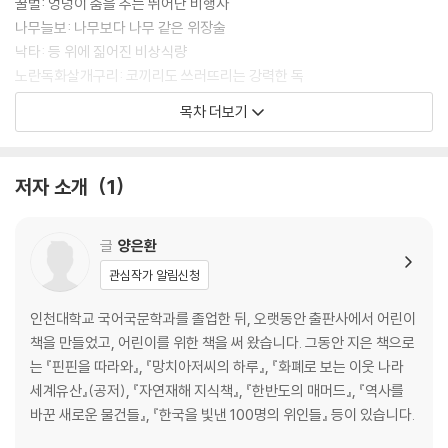
살기』를 통해 매력 있는 동물 친구들을 모두 만나 보세요.
꿀벌: 엉덩이 춤을 추는 뛰어난 비행사
나무늘보: 나무보다 나무 같은 위장술
낙타: 등 위에 짊어진 비상식량
노란독화살개구리: 코끼리도 쓰러뜨리는 강력한 독
늑대: 숲속의 용맹한 사냥꾼
목차 더보기
늘보원숭이: 독니와 강철 손
달팽이: 이동식 집과 마법의 점액
라쿤: 뛰어난 두뇌와 기억력
저자 소개
1
문어: 똑똑한 변신술사
미어캣: 초원의 보초병
바다거북: 등껍데기 하나면 안전해
글
양은환
바퀴벌레: 생존의 왕
관심작가 알림신청
박쥐: 어둠 속에서도 다 보이는 눈
방울뱀: 밤에도 보이는 열화상 카메라
인천대학교 국어국문학과를 졸업한 뒤, 오랫동안 출판사에서 어린이
벌꿀오소리: 겁 없기로는 내가 일등
책을 만들었고, 어린이를 위한 책을 써 왔습니다. 그동안 지은 책으로
보노보: 평화롭게 사는 게 최고야
는 『핀핀을 따라와』, 『망치아저씨의 하루』, 『화폐로 보는 이웃 나라
불가사리: 무적의 재생 능력
세계유산』(공저), 『자연재해 지식책』, 『한반도의 매머드』, 『역사를
불곰: 뭐든 잘 먹는 최고의 식성
바꾼 새로운 물건들』, 『한국을 빛낸 100명의 위인들』 등이 있습니다.
뿔도마뱀: 눈에서 발사하는 핏물