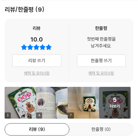
---「나무늘보: 나무보다 나무 같은 위장술」 중에서
아울러 생명 존중과 공감 능력도 배울 수 있어요. 모든 생명체가 하나뿐인
리뷰/한줄평
9
목숨을 지키기 위해 최선을 다한다는 점을 깨닫고 생명을 존중하고 아끼는
물속에 숨어 기회를 기다리는 최고의 매복 사냥꾼 악어는 강가나 늪지대에
마음을 기를 수 있지요. 동물의 감정과 고통을 이해하려는 노력을 통해 다
서 사냥하는 데 아주 뛰어난 능력을 갖추고 있어요. 눈, 코, 귀가 모두 머리
른 사람의 입장을 헤아리는 공감 능력이 향상되기도 하지요. 또 다양한 동
리뷰
한줄평
윗부분에 달려 있어서, 몸 전체를 물속에 쏙 감추고도 밖에서 무슨 일이 일
물들의 생존 비법을 통해 과학적 호기심과 상상력을 키울 수 있어요. 특수
10.0
어나는지 다 지켜볼 수 있답니다. 물 위에 떠 있는 통나무처럼 위장하고 있
첫번째 한줄평을
소재의 갑옷이나 성능 좋은 투시경도 이런 관찰을 통해 탄생했지요. 마지
남겨주세요.
다가, 물을 마시러 온 동물이 있으면 용수철처럼 튀어 올라 낚아채지요. 악
막으로, 작고 귀여운 우리 아이들에게도 각자의 필살기가 있을 거예요. 동
어는 인내심의 왕이기도 해요. 먹이를 구하기 힘들 때는 몇 달 동안이나 아
물 박사, 수학 박사도 있을 테고, 튼튼한 위장이나 다리를 가진 친구도 있을
리뷰 쓰기
한줄평 쓰기
무것도 먹지 않고 가만히 쉬면서 에너지를 아끼지요.
테고, 애교를 필살기로 가진 친구도 있을 거예요. 각자의 필살기를 발견해
---「악어: 인내심의 왕」 중에서
더욱 자신감 있는 친구로 자라나길 바랍니다.
혜택 및 유의사항
혜택 및 유의사항
5
더보기
3
4
7
리뷰
9
한줄평
0