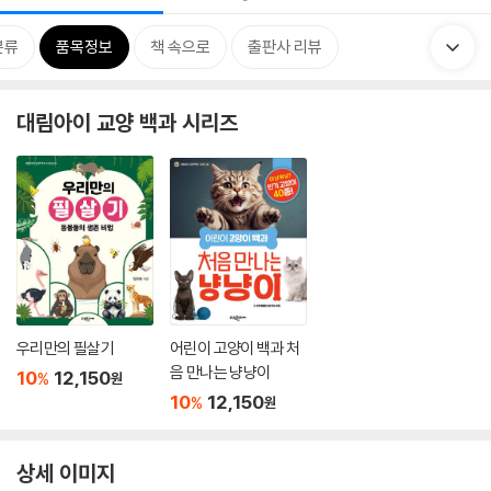
분류
품목정보
책 속으로
출판사 리뷰
대림아이 교양 백과 시리즈
우리만의 필살기
어린이 고양이 백과 처
음 만나는 냥냥이
10
12,150
%
원
10
12,150
%
원
상세 이미지