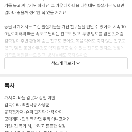
기를 들고 싸우기도 하지요. 그 가운데 하나쯤 나한테도 필살기로 있으면
얼마나 좋을까 생각한 적 있을 거예요.
동물 세계에서도 그런 필살기들을 가진 친구들을 만날 수 있어요. 시속 10
0킬로미터의 빠른 속도로 달리는 친구도 있고, 투명 망토를 입은 것처럼
감쪽같이 주변 환경에 숨는 친구도 있어요. 독을 먹어도 죽지 않는 친구도
있고, 몇 달 동안 아무것도 먹지 않고도 살 수 있는 친구도 있지요. 천장에
거꾸로 매달릴 수도 있고, 방사능에도 죽지 않아요.
책소개 더보기
혹독한 자연에서 살아남기 위해서는 자기만의 필살기가 필요해요. 사방에
서 포식자들이 노리고 있는 데다, 같은 먹이를 둔 경쟁자들이 많기 때문에
자신의 몸 구조를 바꾸거나 독특한 능력을 개발해서 싸워야 해요. 힘이 세
목차
다고 무조건 이기는 건 아니에요. 몸집이 작아도, 힘이 약해도 저마다 살아
남는 필살기가 있어요. 가젤이 사자를 이기는 방법도 있고, 얼룩말이 치타
가시복: 바늘 갑옷과 강철 이빨
를 물리치는 방법도 있고, 싸움을 싫어하는 카피바라나 보노보가 살아남는
검독수리: 백발백중 사냥꾼
필살기도 있어요. 동물들은 저마다의 필살기로 사냥에 성공하기도 하고,
공작갯가재: 슈퍼 펀치와 매직 아이
자신을 안전하게 지키기도 하고, 때로는 친구가 되어 조화롭게 지내기도
군대개미: 팀워크 하면 우리 아니겠어?
해요. 동물들의 다양한 생존 비법을 백과사전처럼 모아 놓은 『우리만의 필
기린: 긴 목과 혀, 그리고 튼튼한 심장