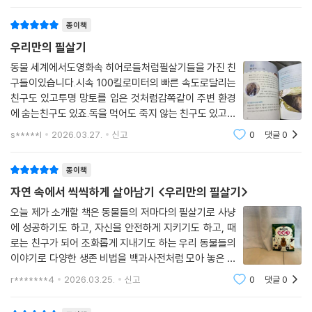
가면서 필요한 필살기를 알려주는 내용이랍니다
종이책
우리만의 필살기
동물 세계에서도영화속 히어로들처럼필살기들을 가진 친
구들이있습니다.시속 100킬로미터의 빠른 속도로달리는
친구도 있고투명 망토를 입은 것처럼감쪽같이 주변 환경
에 숨는친구도 있죠.독을 먹어도 죽지 않는 친구도 있고몇
달동안 아무것도 먹지 않고도살 수 있는 친구도 있구요.천
s*****l
2026.03.27.
신고
0
댓글
0
장에 거꾸러 매달릴 수도 있고방사능에도 죽지 않는 친구
도 있어요.이처럼 자연에서는사방에서 포식자-
종이책
자연 속에서 씩씩하게 살아남기 <우리만의 필살기>
오늘 제가 소개할 책은 동물들의 저마다의 필살기로 사냥
에 성공하기도 하고, 자신을 안전하게 지키기도 하고, 때
로는 친구가 되어 조화롭게 지내기도 하는 우리 동물들의
이야기로 다양한 생존 비법을 백과사전처럼 모아 놓은 그
림책이랍니다『우리만의 필살기』는 동물 좋아하는 아이들
r*******4
2026.03.25.
신고
0
댓글
0
이라면 진짜 눈이 반짝반짝해질 책이에요. 영화나 만화 속
히어로처럼 “나도 특별한 능력이 있었으