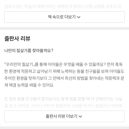
검독수리는 ‘하늘의 제왕’이라는 별명답게 엄청난 비행 실력을 갖추고 있
어요. 또 검독수리의 눈은 사람보다 여덟 배나 더 멀리 볼 수 있을 정도로
책 속으로 더보기
좋아요. 아주 높은 하늘을 날면서도 땅 위에 숨어 있는 작은 토끼나 쥐의 움
직임을 한눈에 알아챌 수 있답니다. 먹잇감을 발견하면 커다란 날개를 접
고 마치 로켓처럼 빠르게 하강하는데, 이때 속도가 시속 240킬로미터가
출판사 리뷰
넘을 정도로 빨라요. 이렇게 뛰어난 시력과 비행 실력 덕분에 검독수리는
넓은 들판이나 높은 산맥 어디에서든 백발백중으로 사냥에 성공할 수 있어
나만의 필살기를 찾아볼까요?
요.
---「검독수리: 백발백중 사냥꾼」 중에서
『우리만의 필살기』를 통해 아이들은 무엇을 배울 수 있을까요? 먼저 혹독
한 환경에 적응하고 살아남기 위해 노력하는 동물 친구들을 보며 아이들도
나무늘보가 느릿느릿 움직이는 이유는 단순히 힘이 없어서가 아니라, 무서
주어진 환경을 탓하기보다 그 안에서 최선의 방법을 찾아내는 적응력과 문
운 재규어나 독수리의 눈에 띄지 않기 위해서예요. 숲속의 포식자들은 주
제 해결 능력을 배울 수 있어요.
로 빠르게 움직이는 물체를 보고 사냥감을 찾아내는데, 나무늘보는 나뭇가
지가 바람에 흔들리는 것보다 더 천천히 움직이기 때문에 적들이 그냥 나
또 많은 동물 친구들이 혼자보다는 함께 힘을 합할 때 더 강해진다는 사실
무인 줄 알고 지나친답니다. 심지어 나무늘보의 거친 털 사이에는 초록색
을 알 수 있어요. 사자나 치타가 협동하여 사냥을 하거나 꿀벌이나 미어캣
이끼가 자라기도 해요. 그 덕분에 몸 색깔이 나뭇잎과 비슷해져서 숲속에
등이 협동하여 서로를 지켜 주거나 문제를 해결하는 것을 보고 협력의 중
출판사 리뷰 더보기
완벽하게 숨을 수 있어요. 이끼 속에는 작은 벌레들이 살기도 해요. 나무늘
요성을 배울 수 있지요.
보는 가끔 이끼를 간식으로 먹으며 영양분을 보충하기도 해요.