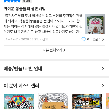
종이책
귀여운 동물들의 생존비법
[출판사로부터 도서 협찬을 받았고 본인의 주관적인 견해
에 의하여 작성함]동물들은 몸집이 작거나 크거나 힘이
세든 약하든 각자에게 맞는 필살기가 있어요.자기만의 필
살기로 나를 지키기도 하고 사냥에 성공하기도 하는 자연
속에서 씩씩하게 살아남는 빛나는 필살기!! 오늘은 대림
b******7
2026.03.25.
신고
0
댓글
0
아이의 ＜우리만의 필살기 동물들의 생존 비법＞을 읽어
보았어요.표지에는 귀여운 동물들 가득!! 딱봐
리뷰 전체보기
배송/반품/교환 안내
이 분야 베스트셀러