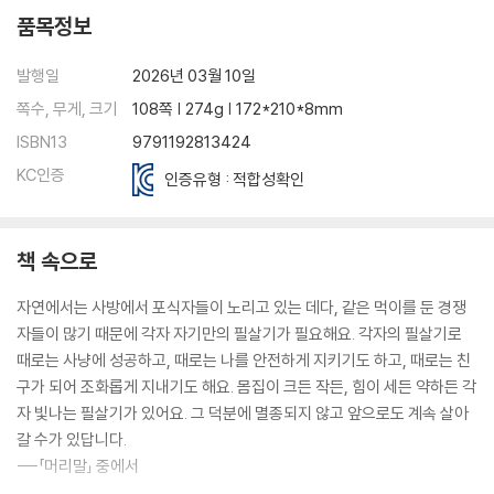
펭귄: 특수 잠수복과 허들링
품목정보
플라밍고: 한 발로 오래 서 있기 대회 중
플로리다 나무껍질 전갈: 냉동 상태에서도 살아나는 특별한 능력
발행일
2026년 03월 10일
하마: 힘을 숨기고 있는 최강자
쪽수, 무게, 크기
108쪽 | 274g | 172*210*8mm
해파리: 에너지 절약 끝판왕
ISBN13
9791192813424
향유고래: 최고의 잠수부
KC인증
인증유형 : 적합성확인
책 속으로
자연에서는 사방에서 포식자들이 노리고 있는 데다, 같은 먹이를 둔 경쟁
자들이 많기 때문에 각자 자기만의 필살기가 필요해요. 각자의 필살기로
때로는 사냥에 성공하고, 때로는 나를 안전하게 지키기도 하고, 때로는 친
구가 되어 조화롭게 지내기도 해요. 몸집이 크든 작든, 힘이 세든 약하든 각
자 빛나는 필살기가 있어요. 그 덕분에 멸종되지 않고 앞으로도 계속 살아
갈 수가 있답니다.
---「머리말」 중에서