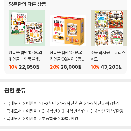
사자: 사냥은 타이밍
양은환
의 다른 상품
스컹크: 무시무시한 독가스 발사
악어: 인내심의 왕
얼룩말: 줄무늬와 뒷발차기
연어: 슈퍼 내비게이션과 뛰어난 후각
오리너구리: 눈 감고도 먹이를 찾는 능력
왈라비: 강력한 스프링 다리
자이언트수달: 무시무시한 강의 사냥꾼
한국을 빛낸 100명의
한국을 빛낸 100명의
초등 역사 공부 시리즈
위인들 + 한국을 빛낸 1
위인들 CQ놀이 3종 세
세트
자이언트판다: 가짜 엄지와 튼튼한 소화기관
00명의 위인들 수수께
트
주머니쥐: 죽은 척하는 일품 연기
10
22,950
20
28,000
10
43,200
%
%
%
원
원
원
끼
줄기러기: 에베레스트도 거뜬히 넘는 강철 체력
천산갑: 무적의 비늘 갑옷
치타: 단거리 달리기는 내가 최고
관련 분류
카피바라: 친화력 끝판왕
코끼리: 만능 코와 초강력 방귀
국내도서
어린이
1-2학년
1-2학년 학습
1-2학년 과학/환경
코모도왕도마뱀: 뭐든 먹어 치우는 미친 소화력
국내도서
어린이
3-4학년
3-4학년 학습
3-4학년 과학/환경
코뿔소: 단단한 갑옷과 뿔을 든 기사
국내도서
어린이
초등학습
과학/환경
타조: 지치지 않는 질주 능력
파란갯민숭달팽이: 적의 무기를 내 것으로 능력 복사