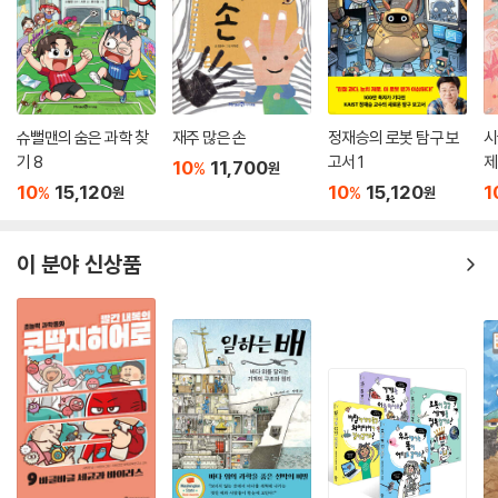
슈뻘맨의 숨은 과학 찾
재주 많은 손
정재승의 로봇 탐구 보
시
기 8
고서 1
제
10
11,700
%
원
10
15,120
10
15,120
1
%
%
원
원
이 분야 신상품