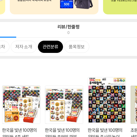
리뷰/한줄평
0
목차
저자 소개
관련분류
품목정보
한국을 빛낸 100명의
한국을 빛낸 100명의
한국을 빛낸 100명의
초등
위인들 4종 세트
위인들 추억의 깐부 3
위인들 주사위 놀이
세