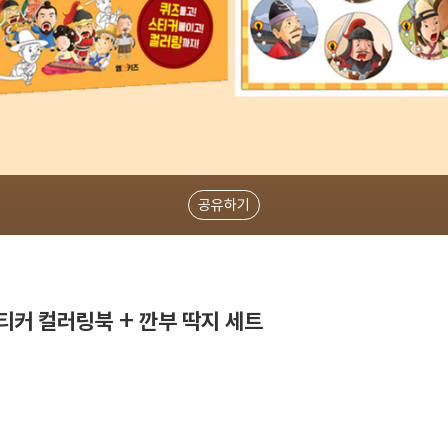
공유하기
티커 컬러링북 + 깐부 딱지 세트