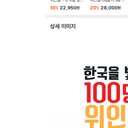
00명의 위인들 수수께
트
10
22,950
20
28,000
%
%
원
원
끼
상세 이미지