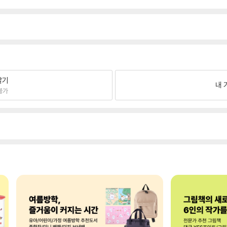
팔기
내 
불가