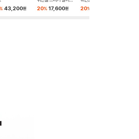
북 + 위인 카드 세트
북 + 깐부 딱지 + 위인
북 + 깐
43,200
20
17,600
20
24,000
20
1
%
%
%
%
원
원
원
카드 세트