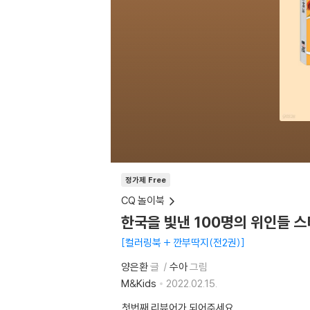
정가제 Free
CQ 놀이북
한국을 빛낸 100명의 위인들 스
컬러링북 + 깐부딱지(전2권)
양은환
글
수아
그림
M&Kids
2022.02.15.
첫번째 리뷰어가 되어주세요