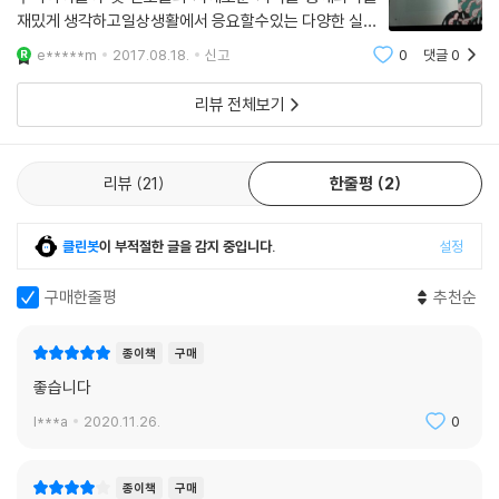
재밌게 생각하고일상생활에서 응요할수있는 다양한 실험
방법을 알려주는 책입니다장영실이 발명한 자격루,김정
e*****m
2017.08.18.
신고
0
댓글
0
호의 대동여지도,우주의 원리가 담긴 우륵의 가야금,왕산
악의 거문고우리 고유의 한지로 만든 갑옷으로 한
리뷰 전체보기
리뷰
21
한줄평
2
클린봇
이 부적절한 글을 감지 중입니다.
설정
구매한줄평
추천순
종이책
구매
좋습니다
l***a
2020.11.26.
0
종이책
구매