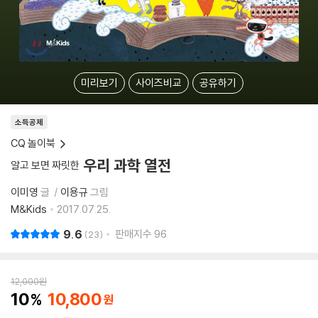
미리보기
사이즈비교
공유하기
소득공제
CQ 놀이북
우리 과학 열전
알고 보면 짜릿한
이미영
글
이용규
그림
M&Kids
2017.07.25.
9.6
판매지수
96
23
12,000
원
10
10,800