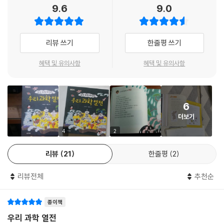
과학 역사에 대한 풍부한 정보와 간단한 실험들까지 수록
9.6
9.0
과거 공부는 늘 뒷전이었어.
과학을 매우 싫어하던 슬기와 최첨단 인공지능 강아지 로봇 마루가 함께
과거 시험에도 여러 번 떨어졌지.
떠나는 흥미로운 과학 여행! 1장에서는 천문과 지리 분야의 과학 발명품들
그랬던 홍대용이 중국 땅으로 여행을 갔다가
을 소개하고 있어요. 고인돌, 첨성대, 천상열차분야지도, 자격루, 대동여지
리뷰 쓰기
한줄평 쓰기
청나라 과학자들을 만나면서 눈이 번쩍 뜨였어.
도 등 어느 것 하나 빼놓을 수 없지요. 선사 시대부터 시작된 한 걸음 한 걸
그야말로 참새가 방앗간에 들어간 거지. (본문 42쪽)
음의 도전이 과학의 발전을 가져왔고, 세상의 이치를 남보다 더 일찍 깨우
혜택 및 유의사항
혜택 및 유의사항
--- 본문 중에서
치게 해 주었지요. 2장에서는 문화와 예술과 관련된 발명품들을 찾아보았
어요. 멋스럽고 특별한 우리 문화와 예술도 우수한 과학이 뒷받침하고 있
어요. 불국사, 성덕대왕 신종, 금속 활자 인쇄, 팔만대장경, 한지, 한글 등이
6
있지요. 3장에서는 국방과 재난을 방어하기 위한 발명품들을 소개합니다.
더보기
화약, 측우기, 동의보감, 거북선, 수원 화성 등은 외세의 침략과 원인 모를
병마, 온갖 재난으로부터 나라를 굳건히 지키고, 백성을 안전하게 보살피
4
2
기 위해 탄생한 발명품들이에요. 4장에서는 농사직설, 옹기, 온돌 등 생활
리뷰
21
한줄평
2
전반에서 백성의 살림을 책임지는 발명품들이 등장해요.
《알고 보면 짜릿한 우리 과학 열전》에서는 우리나라의 대표적인 과학 기술
리뷰전체
추천순
들이 탄생하게 된 배경과 연관된 인물들을 함께 소개하고 있어요. 또 미래
의 과학자를 꿈꾸는 우리 친구들을 위해 과학적 사고를 기를 수 있는 간단
종이책
한 실험도 있어요. 과학을 싫어하던 슬기가 우리 과학의 우수함을 보고 큰
자부심을 가지고 과학에 대한 흥미를 갖게 된 것처럼 여러분도 뜨거운 열
우리 과학 열전