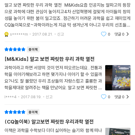
정과 사명감을 보여 주었던 우리 선조들의 삶을 통해 어떻게 살아가야 할
알고 보면 짜릿한 우리 과학 열전 M&Kids요즘 인공지능 알파고의 등장
지 본받고 깨달았으면 좋겠어요.
으로 과학에 대한 관심이 높아지고4차 산업혁명에 걸맞게 아이들의 창의
성을 높이기 위한 붐이 일고있죠...점근하기 어려운 과학을 쉽고 재미있게
CQ놀이북으로~과학이라는게 지금 막 생겨난게 아니고 우리의 선조들에
게도 지금보다 더 훌륭한 역사를 빛낸 과학발명품들도 많이 있죠..대표적
s******m
2017.08.21.
신고
0
댓글
0
인 과학 발명품들이 탄생
종이책
[M&Kids] 알고 보면 짜릿한 우리 과학 열전
과학이라고 하면 서양의 것이 먼저 떠오르는데요...전통과
학을 이야기해보라고 하면 몇가지나 이야기 할 수 있을까
요?나도 잘 몰랐던 우리 조상들의 자랑스럽고 훌륭한 과
학을제대로 알려주는 책을 만났어요. 알고 보면 짜릿한 우
리 과학 열전 / M&Kids알파고보다 놀라운 우리 과학 발
l****4
2017.08.19.
신고
0
댓글
0
명품 찾아 보기최첨단 인공지능 강아지 로봇 마루와과학
을 엄청 싫어하던 슬기가 떠나는흥미로운 우리
종이책
(CQ놀이북) 알고보면 짜릿한 우리과학 열전
이책은 과학을 수학보다 더더 싫어하는 슬기와 함께 떠나