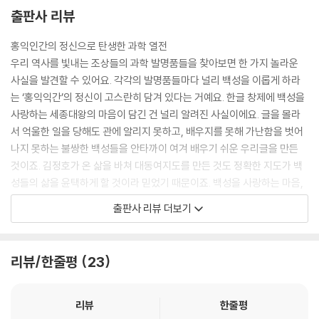
씨 없는 수박도 맛있어
와, 벌써 점심시간이 됐어.
출판사 리뷰
플러스 리딩_ 우장춘 기념관 탐방
“히히, 배꼽시계가 정말 정확하네.”
우리나라 최초의 의료 보험 조합
요즘에는 어디에서나 시계를 볼 수 있어.
홍익인간의 정신으로 탄생한 과학 열전
플러스 리딩_ 한국의 슈바이처, 장기려 박사
하지만 옛날에는 지금처럼 시간을
우리 역사를 빛내는 조상들의 과학 발명품들을 찾아보면 한 가지 놀라운
정확히 알려 주는 시계가 없었단다.
사실을 발견할 수 있어요. 각각의 발명품들마다 널리 백성을 이롭게 하라
작가의 말_ 알파고보다 놀라운 우리 과학 발명품 찾기
해가 뜨면 아침이고, 해가 지면 저녁인가 보다 생각했지.
는 ‘홍익익간’의 정신이 고스란히 담겨 있다는 거예요. 한글 창제에 백성을
“백성들도 시간을 알면 생활이 편리할 텐데…….”
사랑하는 세종대왕의 마음이 담긴 건 널리 알려진 사실이에요. 글을 몰라
세종대왕은 백성들을 위해
서 억울한 일을 당해도 관에 알리지 못하고, 배우지를 못해 가난함을 벗어
멋진 시계를 만들기로 결심했어.
나지 못하는 불쌍한 백성들을 안타까이 여겨 배우기 쉬운 우리글을 만든
그렇게 해서 만들어진 시계가 ‘자격루’야.
것이죠. 김정호가 온 삶을 바쳐 대동여지도를 만든 것도 정확한 지도가 백
시간이 되면 자동으로 울리는 자동 물시계란다. (본문 30쪽)
성들의 삶을 윤택하게 할 것이라 믿었기 때문이죠. 백성을 사랑하는 마음,
백성의 살림을 풍족하게 하고 싶은 마음, 홍수나 가뭄과 같은 재난이 있을
출판사 리뷰 더보기
지금으로부터 약 500년 전에 코페르니쿠스는 말했어.
때 백성들의 피해를 줄이고 잘 대처하게 하고 싶은 마음, 국경을 안전하게
“여러분! 태양이 도는 것이 아니라 지구가 돌고 있습니다!”
지켜 백성들이 편안하게 살도록 하고 싶은 마음, 개인의 이익이나 명성을
사람들은 말도 안 되는 소리라고 생각했지.
추구하기보다 나라와 백성을 사랑하는 위대한 마음이 담겨 있답니다. 이
리뷰/한줄평
23
그때까지 사람들은 태양이 지구 주위를 돈다고 생각했거든.
훌륭한 마음이 오늘날 과학의 발달에서도 똑같이 첫 번째 기준으로 적용되
코페르니쿠스만큼 엉뚱한 사람이 조선에도 있었어.
길 바랍니다.
바로 호기심 대왕 홍대용이야.
리뷰
한줄평
홍대용은 이것저것 궁금한 게 너무 많아서