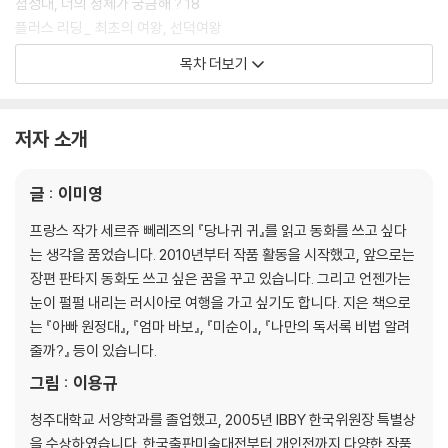
첨성대, 너의 정체가 궁금해 ? 18
플러스 리딩_ 최초의 여왕, 선덕여왕
돌판에 그린 천상열차분야지도 ?
목차 더보기
플러스 리딩_ 천상열차분야지도 VS 순우천문도
스스로 울리는 자격루
플러스 리딩_ 신분을 뛰어넘은 발명가 장영실
저자 소개
목판에 새긴 우리 땅, 대동여지도
플러스 리딩_ 한길만 걸은 고산자 김정호
글 : 이미영
지구 자전설을 주장한 홍대용
플러스 리딩_ 시대를 앞서간 홍대용
프랑스 작가 세르쥬 뻬레즈의 『당나귀 귀』를 읽고 동화를 쓰고 싶다
는 생각을 품었습니다. 2010년부터 작품 활동을 시작했고, 앞으로는
2장 문화와 예술
장편 판타지 동화도 쓰고 싶은 꿈을 꾸고 있습니다. 그리고 언젠가는
특별하고 멋스러워 세계에서 으뜸
눈이 펄펄 내리는 러시아로 여행을 가고 싶기도 합니다. 지은 책으로
는 『아빠 원정대』, 『엄마 바보』, 『미순이』, 『나만의 독서록 비법 알려
다보탑과 석가탑을 품은 불국사
줄까?』 등이 있습니다.
플러스 리딩_ 도시 전체가 역사 박물관
그림 : 이용규
우주의 원리가 담긴 가야금과 거문고
플러스 리딩_ 음악의 신 우륵과 왕산악
청주대학교 서양학과를 졸업했고, 2005년 IBBY 한국위원장 특별상
에밀레, 에밀레, 성덕대왕 신종
을 수상하였습니다. 한국출판미술대전부터 개인전까지 다양한 작품