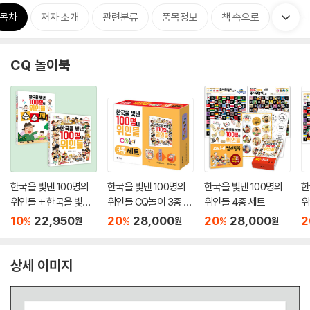
목차
저자 소개
관련분류
품목정보
책 속으로
출판사
CQ 놀이북
한국을 빛낸 100명의
한국을 빛낸 100명의
한국을 빛낸 100명의
한
위인들 + 한국을 빛낸 1
위인들 CQ놀이 3종 세
위인들 4종 세트
위
00명의 위인들 수수께
트
종
10
22,950
20
28,000
20
28,000
2
%
%
%
원
원
원
끼
상세 이미지