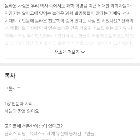
놀라운 사실은 우리 역사 속에서도 과학 혁명을 이끈 위대한 과학자들과
인공지능 알파고에 맞먹는 놀라운 과학 발명품들이 많다는 거예요. 선사
시대의 고인돌에 놀라운 천문학이 숨어 있다는 사실 알고 있나요? 신라의
첨성대와 불국사에 담겨 있는 놀라운 건축 기술도 빠뜨릴 수는 없지요. 세
계에서 가장 우수한 언어라고 일컬어지는 한글이 어떻게 만들어졌는지 알
고 있나요? 첨단 장비 없이 두 발로 우리 땅을 샅샅이 돌아다니고 만들어
낸 대동여지도, 무거운 철갑으로 무장한 거북선, 세계에서 가장 오래된 금
책소개 더보기
속 활자 등 나열하자면 끝이 없어요. 이 모두가 우수한 우리 민족의 탐구 정
신과 도전 정신으로 탄생한 발명품들이죠.
목차
프롤로그
1장 천문과 지리
하늘과 땅을 읽어요
고인돌에 천문학이 숨어 있다고?
플러스 리딩_ 유네스코 세계 유산에 등재된 고인돌