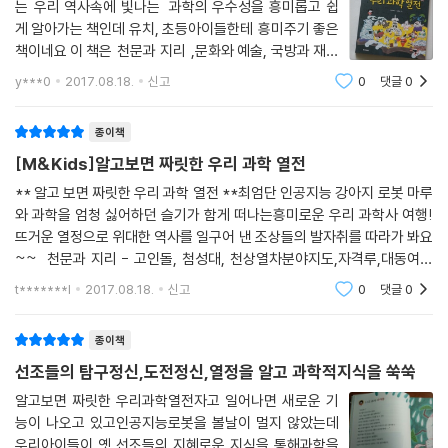
는 우리 역사속에 빛나는 과학의 우수성을 흥미롭고 쉽
게 알아가는 책인데 유치, 초등아이들한테 흥미주기 좋은
책이네요 이 책은 천문과 지리 ,문화와 예술, 국방과 재난
방어, 다양한 생활로 4장으로 나뉘어 있어요. 한 눈에 목
y***0
2017.08.18.
신고
0
댓글
0
록만 봐도 역사책이나 교과서에서 많이 본 우리과학기
종이책
[M&Kids]알고보면 짜릿한 우리 과학 열전
** 알고 보면 짜릿한 우리 과학 열전 **최엄단 인공지능 강아지 로봇 마루
와 과학을 엄청 싫어하던 슬기가 함게 떠나는흥미로운 우리 과학사 여행!
뜨거운 열정으로 위대한 역사를 일구어 낸 조상들의 발자취를 따라가 봐요
~~ 천문과 지리 - 고인돌, 첨성대, 천상열차분야지도,자격루,대동여지
도,지구자전설을 주장한 홍대용문화와 예술 - 불국사, 가야금과 거문고,
t*******l
2017.08.18.
신고
0
댓글
0
성덕대왕 신종,금속활
종이책
선조들의 탐구정신,도전정신,열정을 알고 과학적지식을 쑥쑥
알고보면 짜릿한 우리과학열전자고 일어나면 새로운 기
능이 나오고 있고인공지능로봇을 볼날이 멀지 않았는데
우리아이들이 옛 선조들의 지혜로운 지식을 통해과학을