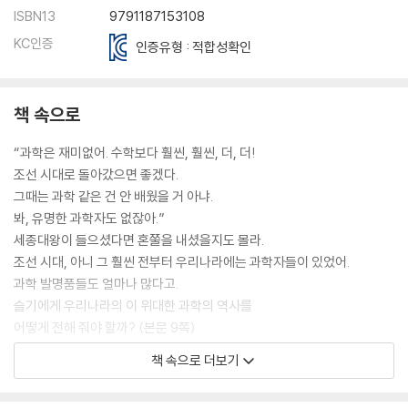
ISBN13
9791187153108
불을 뿜는 조선의 거북선
플러스 리딩_ 이순신 장군과 난중일기
KC인증
인증유형 : 적합성확인
최신 군사 방어 시설을 갖춘 수원 화성
플러스 리딩_ 조선 시대의 재주꾼 다산 정약용
천연두라는 무서운 병을 치료한 우두법
책 속으로
플러스 리딩_ 종두법을 실시한 지석영
“과학은 재미없어. 수학보다 훨씬, 훨씬, 더, 더!
4장 다양한 생활
조선 시대로 돌아갔으면 좋겠다.
더 따뜻하고 더 넉넉하게
그때는 과학 같은 건 안 배웠을 거 아냐.
봐, 유명한 과학자도 없잖아.”
농사는 천하의 근본, 농사직설
세종대왕이 들으셨다면 혼쭐을 내셨을지도 몰라.
플러스 리딩_ 농사에 대한 또 다른 책, 농가집성6
조선 시대, 아니 그 훨씬 전부터 우리나라에는 과학자들이 있었어.
살아 숨 쉬는 우리의 옹기
과학 발명품들도 얼마나 많다고.
플러스 리딩_ 옹기에 있는 숨구멍의 비밀
슬기에게 우리나라의 이 위대한 과학의 역사를
백성을 위한 깜짝 선물, 목화
어떻게 전해 줘야 할까? (본문 9쪽)
플러스 리딩_ 고려 말 외교관이던 문익점
책 속으로 더보기
따뜻한 온돌을 이용한 우리 한옥
플러스 리딩_ 우리 한옥의 우수성
“꼬르륵~!”