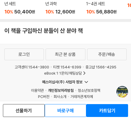
년 세트
년 과학
1~4권 세트
1
10
50,400
10
12,600
10
56,880
%
%
%
원
원
원
이 책을 구입하신 분들이 산 분야 책
로그인
최근 본 상품
주문/배송
고객센터 1544-3800
티켓 1544-6399
중고샵 1566-4295
eBook 1:1문의/채팅상담
예스이십사(주) 사업자 정보
이용약관
개인정보처리방침
청소년보호정책
PC버전
회사소개
거래처관계자께
도서홍보
광고
선물하기
바로구매
카트담기
Copyright © YES24 Corp. All Rights Reserved.
MATOM13