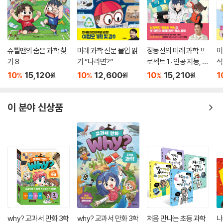
슈뻘맨의 숨은 과학 찾
미래 과학 신문 몰입 읽
장동선의 미래 과학 프
어
기 8
기 “나라면?”
로젝트 1 : 인공 지능, 새
식
로운 세상을 열다
10
15,120
10
12,600
10
15,210
1
%
%
%
원
원
원
이 분야 신상품
why? 교과서 만화 3학
why? 교과서 만화 3학
처음 만나는 초등 과학
나