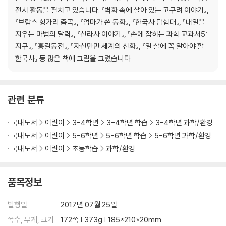
플러스 리딩_ 부처님의 은혜로운 소리
전시 활동을 펼치고 있습니다. 『벽화 속에 살아 있는 고구려 이야기』,
세계에서 가장 오래된 금속 활자
『브람스 헝가리 춤곡』, 『엄마가 쓴 동화』, 『한국사 탐험대』, 『내일을
플러스 리딩_ 직지심체요절을 우리 품으로
지우는 마법의 달력』, 『신라사 이야기』, 『손에 잡히는 과학 교과서5:
외적을 막은 팔만대장경
지구』, 『홍길동전』, 『자신만만 세계의 신화』, 『열 살에 꼭 알아야 할
플러스 리딩_ 팔만대장경을 보관하는 장경판전
한국사』 등 많은 책에 그림을 그렸습니다.
한지로 만든 초강력 갑옷
플러스 리딩_ 우리 한지의 우수성
세계에서 가장 뛰어난 언어, 한글
관련 분류
플러스 리딩_ 세종대왕과 집현전
국내도서
어린이
3-4학년
3-4학년 학습
3-4학년 과학/환경
3장 국방과 재난 방어
국내도서
어린이
5-6학년
5-6학년 학습
5-6학년 과학/환경
이 나라 굳건하게, 이 백성 안전하게
국내도서
어린이
초등학습
과학/환경
왜구를 물리친 화약
플러스 리딩_ 고집쟁이 발명가 최무선
품목정보
비의 양을 재는 측우기
플러스 리딩_ 물의 높이를 재는 수표
발행일
2017년 07월 25일
동쪽 나라의 의학서, 동의보감
쪽수, 무게, 크기
172쪽 | 373g | 185*210*20mm
플러스 리딩_ 조선의 명의 허준