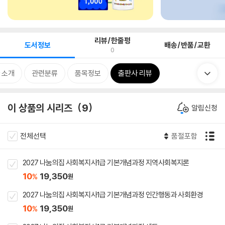
리뷰/한줄평
도서정보
배송/반품/교환
0
 소개
관련분류
품목정보
출판사 리뷰
이 상품의 시리즈
9
알림신청
전체선택
품절포함
2027 나눔의집 사회복지사1급 기본개념과정 지역사회복지론
10
19,350
%
원
2027 나눔의집 사회복지사1급 기본개념과정 인간행동과 사회환경
10
19,350
%
원