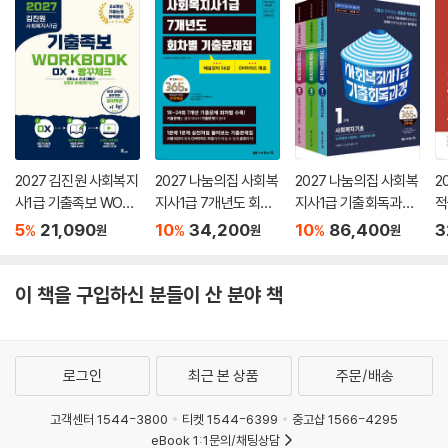
2027 김진원 사회복지
2027 나눔의집 사회복
2027 나눔의집 사회복
2
사1급 기출족보 WORK
지사1급 7개년도 회차
지사1급 기출회독과정
적
BOOK OX·빵꾸체크
별 기출문제집
세트
5
21,090
10
34,200
10
86,400
3
%
%
%
원
원
원
이 책을 구입하신 분들이 산 분야 책
로그인
최근 본 상품
주문/배송
고객센터 1544-3800
티켓 1544-6399
중고샵 1566-4295
eBook 1:1문의/채팅상담