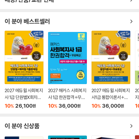
이 분야 베스트셀러
2027 에듀윌 사회복지
2027 해커스 사회복지
2027 에듀윌 사회복지
2
사 1급 단원별X회차별
사 1급 한권합격+무료
사1급 통합이론서+무
지
기출문제집+무료특강
특강 (8영역 이론+최
료특강
회
10
26,100
10
36,000
10
36,000
1
%
%
%
원
원
원
신기출+기출 OX)
집
이 분야 신상품