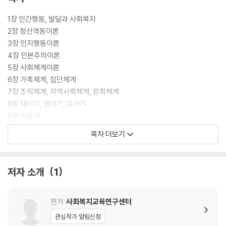
1장 인간행동, 발달과 사회복지
2장 정신역동이론
3장 인지행동이론
4장 인본주의이론
5장 사회체계이론
6장 가족체계, 집단체계
7장 조직체계, 지역사회체계, 문화체계
8장 태아기, 영아기, 유아기
9장 아동기
10장 청소년기
목차 더보기
11장 청년기
12장 장년기
13장 노년기
저자 소개
1
편저
사회복지교육연구센터
관심작가 알림신청