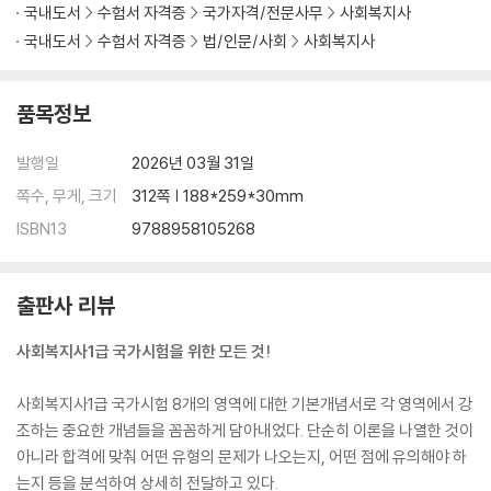
국내도서
수험서 자격증
국가자격/전문사무
사회복지사
국내도서
수험서 자격증
법/인문/사회
사회복지사
품목정보
발행일
2026년 03월 31일
쪽수, 무게, 크기
312쪽 | 188*259*30mm
ISBN13
9788958105268
출판사 리뷰
사회복지사1급 국가시험을 위한 모든 것!
사회복지사1급 국가시험 8개의 영역에 대한 기본개념서로 각 영역에서 강
조하는 중요한 개념들을 꼼꼼하게 담아내었다. 단순히 이론을 나열한 것이
아니라 합격에 맞춰 어떤 유형의 문제가 나오는지, 어떤 점에 유의해야 하
는지 등을 분석하여 상세히 전달하고 있다.