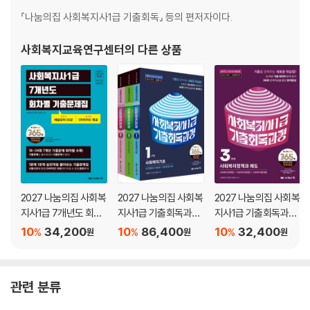
『나눔의집 사회복지사1급 기출회독』 등의 편저자이다.
사회복지교육연구센터
의 다른 상품
2027 나눔의집 사회복
2027 나눔의집 사회복
2027 나눔의집 사회복
지사1급 7개년도 회차
지사1급 기출회독과정
지사1급 기출회독과정
별 기출문제집
세트
3과목 사회복지정책과
10
34,200
10
86,400
10
32,400
%
%
%
원
원
원
제도
관련 분류