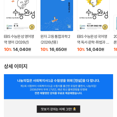
EBS 수능완성 영어영
완자 고등 통합과학 2
EBS 수능완성 국어영
2
역 영어 (2026년)
(2026년용)
역 독서·문학·화법과 작
론
문 (2026년)
(
10
14,040
10
16,650
10
14,040
1
%
%
%
원
원
원
상세 이미지