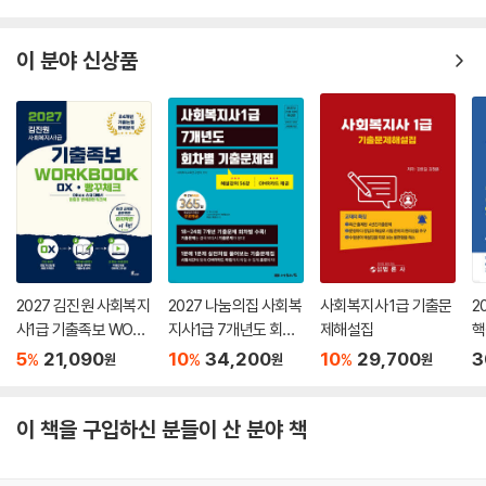
신기출+기출 OX)
이 분야 신상품
2027 김진원 사회복지
2027 나눔의집 사회복
사회복지사 1급 기출문
2
사1급 기출족보 WORK
지사1급 7개년도 회차
제해설집
핵
BOOK OX·빵꾸체크
별 기출문제집
5
21,090
10
34,200
10
29,700
3
%
%
%
원
원
원
이 책을 구입하신 분들이 산 분야 책