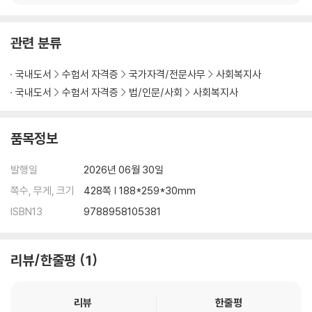
관련 분류
국내도서
수험서 자격증
국가자격/전문사무
사회복지사
국내도서
수험서 자격증
법/인문/사회
사회복지사
품목정보
발행일
2026년 06월 30일
쪽수, 무게, 크기
428쪽 | 188*259*30mm
ISBN13
9788958105381
리뷰/한줄평
1
리뷰
한줄평