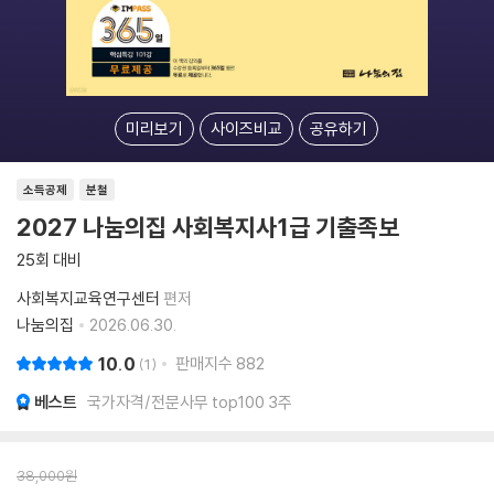
미리보기
사이즈비교
공유하기
소득공제
분철
2027 나눔의집 사회복지사1급 기출족보
25회 대비
사회복지교육연구센터
편저
나눔의집
2026.06.30.
10.0
판매지수
882
1
베스트
국가자격/전문사무 top100 3주
38,000
원