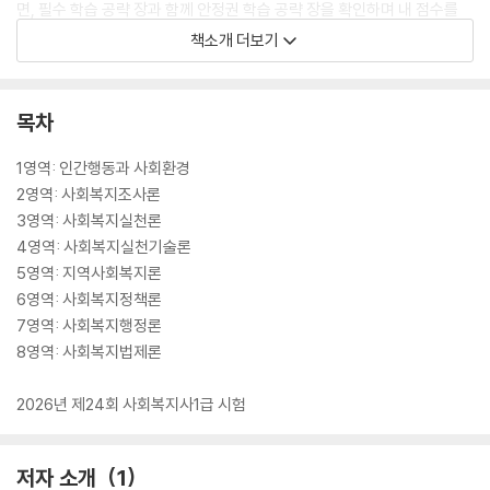
면, 필수 학습 공략 장과 함께 안정권 학습 공략 장을 확인하며 내 점수를
안정화시키도록 하자.
책소개 더보기
고득점 학습: 160점 이상 득점 목표
160점 이상 득점 구간은 내일 당장 시험을 봐도 합격할 수 있는 수준이다.
목차
전문성 있는 사회복지사가 되고자 하는 열망과 성실함을 인정받을 수 있는
점수 구간으로, 준비된 사회복지사로서 자신감 있는 첫 걸음을 만들어보
1영역: 인간행동과 사회환경
자.
2영역: 사회복지조사론
3영역: 사회복지실천론
24회 기출문제에 데이터 기반 학습전략을 적용하라!
4영역: 사회복지실천기술론
학습한 내용을 문제에 바로 적용할 수 있도록 24회 기출문제를 수록하였
5영역: 지역사회복지론
다. 24회 기출문제에 데이터 기반 학습전략을 적용한 결과 130점 목표 필
6영역: 사회복지정책론
수 학습장에서만 143문항이 출제되었다. 24회 기출문제로 내 점수를 점
7영역: 사회복지행정론
검하자.
8영역: 사회복지법제론
2026년 제24회 사회복지사1급 시험
저자 소개
1