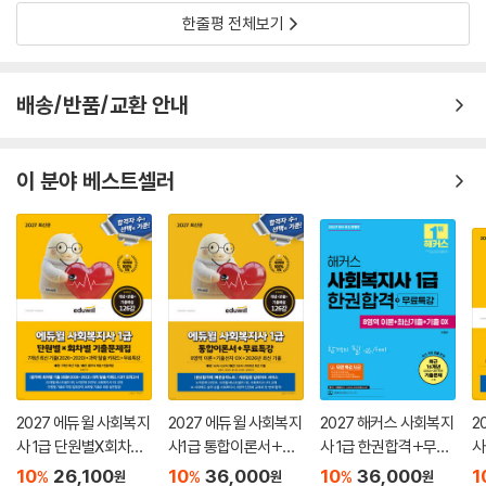
한줄평 전체보기
배송/반품/교환 안내
이 분야 베스트셀러
2027 에듀윌 사회복지
2027 에듀윌 사회복지
2027 해커스 사회복지
2
사 1급 단원별X회차별
사1급 통합이론서+무
사 1급 한권합격+무료
사
기출문제집+무료특강
료특강
특강 (8영역 이론+최
료
10
26,100
10
36,000
10
36,000
1
%
%
%
원
원
원