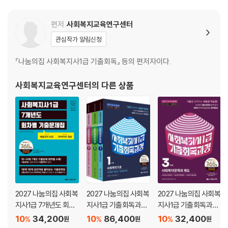
편저
사회복지교육연구센터
관심작가 알림신청
『나눔의집 사회복지사1급 기출회독』 등의 편저자이다.
사회복지교육연구센터
의 다른 상품
2027 나눔의집 사회복
2027 나눔의집 사회복
2027 나눔의집 사회복
지사1급 7개년도 회차
지사1급 기출회독과정
지사1급 기출회독과정
별 기출문제집
세트
3과목 사회복지정책과
10
34,200
10
86,400
10
32,400
%
%
%
원
원
원
제도