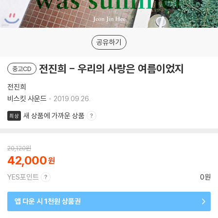
공유하기
전진희 - 우리의 사랑은 여름이었지
중고CD
전진희
비스킷 사운드
2019.09.26.
새 상품에 가까운 상품
최상
20,120
원
42,000
YES포인트
0원
앱 다운 시 1천원 상품권