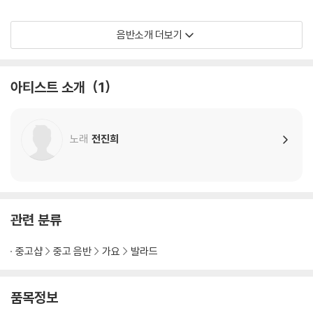
Performing by
음반소개 더보기
Piano 전진희
Vocal 전진희
with 김훨 (track 2 물결), 이아립 (track 6 놓아주자), 강아솔 (track 8
아티스트 소개
1
우리의 슬픔이 마주칠 때)
Chorus 전진희 (track 8 우리의 슬픔이 마주칠 때), 코듀로이 (track 9
왜 울어)
노래
전진희
Guitars 혼닙 (track 6 놓아주자)
Acoustic Guitar 코듀로이 (track 9 왜 울어)
Cello Ji Park ( track 2 물결 )
Clarinet 박기훈 (track 10 우리의 사랑은 여름이었지)
String (track 1 나의 호수)
관련 분류
1st vn. 김신혜
2nd vn. 주소영
중고샵
중고 음반
가요
발라드
Va. 박용은
Vc. Ji Park
품목정보