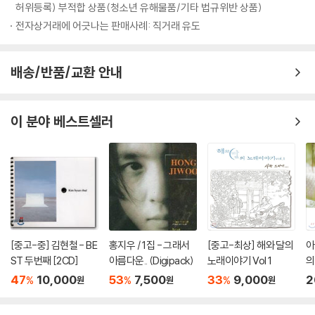
허위등록) 부적합 상품(청소년 유해물품/기타 법규위반 상품)
Executive Producer 홍원근
전자상거래에 어긋나는 판매사례: 직거래 유도
Marketing Director 박미리새
Management Department
김수연, 박지혜
배송/반품/교환 안내
이 분야 베스트셀러
[중고-중] 김현철 - BE
홍지우 / 1집 - 그래서
[중고-최상] 해와 달의
아
ST 두번째 [2CD]
아름다운.. (Digipack)
노래이야기 Vol 1
의
47
10,000
53
7,500
33
9,000
2
%
%
%
원
원
원