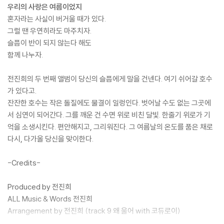
우리의 사랑은 여름이었지
혼자라는 사실이 버거울 때가 있다.
그럴 땐 우연히라도 마주치자.
슬픔이 반이 되지 않는다 해도
함께 나누자.
전진희의 두 번째 앨범이 당신의 슬픔에게 말을 건넨다. 여기 쉬어갈 호수
가 있다고.
잔잔한 호수는 작은 돌질에도 물결이 일렁인다. 벗어날 수도 없는 그곳에
서 심연이 되어간다. 그를 깨운 건 수면 위로 비친 달빛. 한줄기 위로가 기
억을 소생시킨다. 편안해지고, 그리워진다. 그 여름날의 온도를 품은 채로
다시, 다가올 당신을 맞이한다.
-Credits-
Produced by 전진희
ALL Music & Words 전진희
Arrangement by 전진희 (track 9 왜 울어 with 코듀로이)