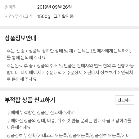
Recording /
발매일
2019년 09월 26일
강효민, 조영재 (Brickwall studio)
시간/무게/크기
1500g | 크기확인중
김시민, 김도훈 (tone studio)
강은구, 전진희 (지노의 방)
상품정보안내
Vocal Directed by 이아립
주문 전 중고상품의 정확한 상태 및 재고 문의는 [판매자에게 문의하기]
Mixing by 강효민 (track 1, 2, 8)
를 통해 문의해 주세요.
강은구 (track 3, 4, 6, 7, 9, 10)
주문완료 후 중고상품의 취소 및 반품은 판매자와 별도 협의 후 진행 가능
합니다. 마이페이지 > 주문내역 > 주문상세 > 판매자 정보보기 > 연락처
Mastering by 강효민 (Brickwall studio)
로 문의해 주세요.
Design by 양서로
Photo by NINA AHN
부적합 상품 신고하기
신고하기
Video by 박정란
구매에 부적합한 상품은 신고해주세요.
구매하신 상품의 상태, 배송, 취소 및 반품 문의는 판매자 묻고 답하기를
Management by
이용해주세요.
Pageturner Inc.
상품정보 부정확(카테고리 오등록/상품오등록/상품정보 오등록/기타