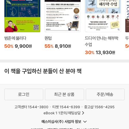
우돌 여행기이자, 세상 모든 것에 대해 알고 싶은 사람을 위한 지도책이다.
자는 언제나 멸종했다. 참고로 지금 최상위 포식자는 인간이다.
---「10장 다세포 생물에서 인간까지 304쪽」중에서
물리학자가 본 세상은 원자와 분자의 차가운 운동으로만 가득할 듯하다.
하지만 김상욱이 과학의 언어로 그리는 세상은 그렇지 않다. 이 책은 인간
인지 혁명과 허구를 믿는 능력에 대한 이야기는 물리학자에게 대단히 흥미
적이지 않은 원자에서 출발하지만, 원자가 별, 지구, 생명, 그리고 우리와
롭다. 물리는 기본적으로 물질에 기초하여 세상을 이해하려고 노력한다.
어떤 관계를 맺고 있는지 다각도로 드러내면서 세상을 보는 새로운 관점과
범준에 물리다
퀀텀
드디어 만나는 해부학
두
유물론적이란 뜻이다. 모든 물리량은 직접 측정이 가능하고 정량적으로 다
때로는 위안을 전한다. 저자는 원자의 관점에서 본 죽음에 대해 다음과 같
수업
50
9,900
55
8,910
5
%
%
원
원
룰 수 있다. 사랑, 정의, 도덕 같은 개념과 비교하면 위치, 속도, 질량, 에너
이 말한다. “죽음이란 원자의 소멸이 아니라 원자의 재배열이다. 내가 죽어
30
13,930
%
원
지, 전하 같은 물리량이 얼마나 물질적인지 알 수 있다. 인간은 인지 혁명을
도 내 몸을 이루는 원자들은 흩어져 다른 것의 일부가 된다. ‘인간은 흙에서
통해 물리학이 미치지 못하는 허구의 영역을 만들었다. 허구는 인간이 사
와서 흙으로 돌아간다’라는 말은 아름다운 은유가 아니라 과학적 사실이
회를 이루고 문명을 건설하는 토대가 된다.
이 책을 구입하신 분들이 산 분야 책
다. 이렇게 우리는 원자를 통해 영원히 존재한다.” 인간의 가장 근본적인
---「11장 우리는 어떻게 호모 사피엔스가 되었는가 330쪽」중에서
문제인 죽음에 대해 이보다 멋지게 과학의 언어로 표현할 수 있을까? 원자
에서 인간까지 김상욱이 안내하는 존재의 그물을 따라가다 보면 마치 과학
의식이 무엇인지, 생각이 무엇인지 아직 알지 못한다. 하지만 의식과 생각
이 삶 속에서 춤을 추듯 이런 표현들이 단지 수사에 그치지 않는다는 것을
로그인
최근 본 상품
주문/배송
이 존재하도록 하는 과정에서 의미는 필요 없다. 정보 과학이 알아낸 놀라
알 수 있다.
운 결론이다.
고객센터 1544-3800
티켓 1544-6399
중고샵 1566-4295
---「12장 나는 존재한다, 더구나 생각도 한다 360쪽」중에서
새로운 시대의 새로운 교양
eBook 1:1문의/채팅상담
김상욱과 함께라면 과학도 이제 교양이 된다
예스이십사(주) 사업자 정보