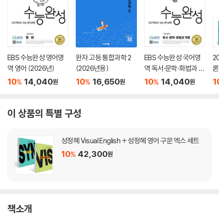
EBS 수능완성 영어영
완자 고등 통합과학 2
EBS 수능완성 국어영
2
역 영어 (2026년)
(2026년용)
역 독서·문학·화법과 작
론
문 (2026년)
(
10
14,040
10
16,650
10
14,040
1
%
%
%
원
원
원
이 상품의 특별 구성
성정혜 Visual English + 성정혜 영어 구문 엑스 세트
10
42,300
%
원
책소개