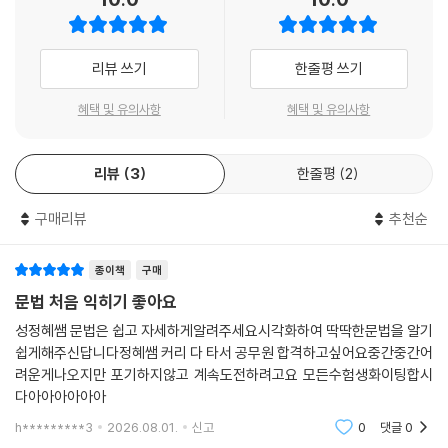
여러분은 텍스트가 아니라 이미지를 본 것입니다. 텍스트를 자세히 보면
철자는 smile이 아니라, sm+lie입니다. 그러나 우리의 눈은 이미지를 먼
저 인식해 이를 자연스럽게 smile로 이해합니다. 즉, 우리의 뇌는 텍스트
리뷰 쓰기
한줄평 쓰기
보다 이미지에 먼저 반응하고 의미를 파악합니다. 이 사실은 다양한 인지
실험에서도 확인된 바 있습니다.
혜택 및 유의사항
혜택 및 유의사항
Visual English는 이러한 이미지 인식의 특성을 학습에 활용합니다. 강력
한 이미지를 통해 개념을 직관적으로 이해하고, 복잡한 설명 없이도 영어
리뷰
3
한줄평
2
를 자연스럽게 받아들이도록 설계되었습니다
구매리뷰
추천순
이미지 한 장으로 끝
Visual English는 핵심 개념을 시각적으로 정리합니다. 개별 개념은 서로
종이책
구매
분리된 지식이 아니라, 하나의 구조 안에서 유기적으로 연결할 수 있도록
문법 처음 익히기 좋아요
학습합니다. 이러한 구조를 한 눈에 보여주는 ‘문법 지도’는 성정혜 영어 유
성정혜쌤 문법은 쉽고 자세하게알려주세요시각화하여 딱딱한문법을 알기
튜브 채널에서도 많은 관심을 받으며 단시간에 수십만 건의 조회수를 기록
쉽게해주신답니다정혜쌤 커리 다 타서 공무원 합격하고싶어요중간중간어
했습니다. 이는 흩어져 있는 개념을 한 번에 정리하고 이해하고자 하는 여
려운게나오지만 포기하지않고 계속도전하려고요 모든수험생화이팅합시
러분의 바람을 보여주는 사례라고 생각합니다.
다아아아아아아
h*********3
2026.08.01.
신고
0
댓글
0
영어가 단순한 텍스트가 아니라 하나의 그림처럼 머릿속에 구조로 자리 잡