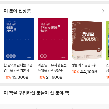
이 분야 신상품
한 권으로 끝내는 이얼
이얼 영어 유지성 실전
짱플러스 잉글리쉬
2
영어 올인원 기본서
독해 올인원 구문+독
심
10
44,100
%
원
해
10
15,300
10
21,600
1
%
%
원
원
이 책을 구입하신 분들이 산 분야 책