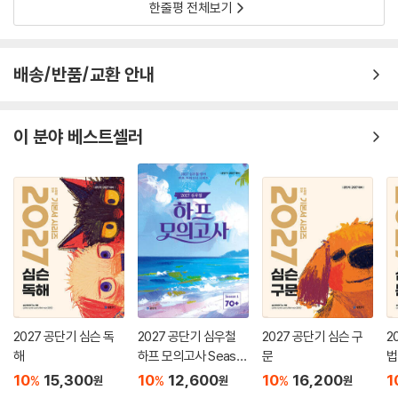
한줄평 전체보기
배송/반품/교환 안내
이 분야 베스트셀러
2027 공단기 심슨 독
2027 공단기 심우철
2027 공단기 심슨 구
2
해
하프 모의고사 Seaso
문
법
n 1: 70+
10
15,300
10
12,600
10
16,200
1
%
%
%
원
원
원