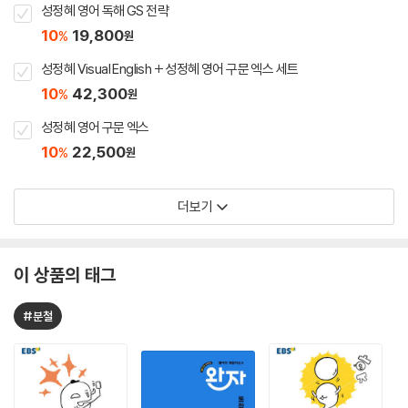
성정혜 영어 독해 GS 전략
10
19,800
%
원
성정혜 Visual English + 성정혜 영어 구문 엑스 세트
10
42,300
%
원
성정혜 영어 구문 엑스
10
22,500
%
원
더보기
이 상품의 태그
#분철