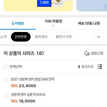
리뷰/한줄평
도서정보
배송/반품/교환
5
 소개
관련분류
품목정보
출판사 리뷰
이 상품의 시리즈
6
알림신청
전체선택
품절포함
2027 성정혜 영어 문법 SAB 전략
10
23,400
%
원
성정혜 영어 실용적 VOCA
10
18,000
%
원