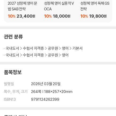
2027 성정혜 영어 문
성정혜 영어 실용적 V
성정혜 영어 독해 GS
길도 쉽게 가지 않습니다.
법 SAB 전략
OCA
전략
10
23,400
10
18,000
10
19,800
%
%
%
원
원
원
그래서 이 교재는 텍스트 중심이 아니라 이미지 중심으로 구성했습니다.
이미지를 통해 하나의 개념을 직관적으로 이해하고 그 구조를 자연스럽게
체화하도록 설계했습니다. 이 과정에서 여러분은 복잡한 설명을 외우기보
관련 분류
다 개념을 눈으로 이해하고 바로 적용할 수 있게 됩니다. 이것이 Visual En
glish의 핵심입니다.
국내도서
수험서 자격증
공무원
영어
기본서
수험을 선택한다는 것은 쉽지 않은 결정입니다. 앞으로의 삶을 바꾸기 위
국내도서
수험서 자격증
공무원
영어
해 용기를 내어 이 길에 들어선 여러분께 먼저 경의를 표합니다. 수험의 목
적은 연구가 아닙니다. 그러나 그렇다고 해서 요령만으로 합격이 이루어지
품목정보
는 것도 아닙니다. 요령이 없는 일은 없지만, 요령만으로 되는 일도 없습니
다.
발행일
2026년 03월 20일
쪽수, 무게, 크기
264쪽 | 188*257*20mm
현재의 시험은 결국 정확하게 읽고 푸는 능력을 요구합니다. 그리고 그 능
력을 가장 효율적으로 만들어 드리는 것이 제가 가장 잘하는 일입니다. 이
ISBN13
9791124262399
책을 펼치는 독자 여러분이 멈추지 않고 책상에 몸을 당길 수 있는 의지와
체력만 있다면, 여러분은 반드시 영어를 읽게 될 것입니다. 그 시작을 Visu