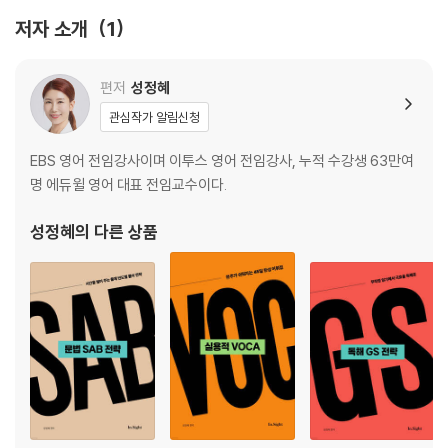
하지만 읽기를 위한 문법은 훨씬 단순합니다. 문장에서 be동사를 만나면
CHAPTER 13. 부정사
저자 소개
1
우리는 그것을 단지 ‘=’(등가)로 이해하면 됩니다.
CHAPTER 14. 동명사
CHAPTER 15. 분사
읽기 위한 문법 : Mendacity is bad behavior.
CHAPTER 16. 접속사
편저
성정혜
CHAPTER 17. 관계사
관심작가 알림신청
예를 들어 mendacity라는 단어를 모른다고 가정해 봅시다. 읽기 과정에
CHAPTER 18. 도치와 강조
서는 단순히 mendacity = bad behavior 정도로 이해하고 글의 흐름을
EBS 영어 전임강사이며 이투스 영어 전임강사, 누적 수강생 63만여
따라 읽으면 됩니다.
명 에듀윌 영어 대표 전임교수이다.
이 교재는 이러한 방식으로 암기 부담을 최소화하고 필수 핵심 개념으로
성정혜
의 다른 상품
읽기를 가능하게 만드는 구조를 학습합니다
Q : 저는 영어가 늘 어려웠습니다.
A : Visual English는 ‘보는 순간 이해되는 영어’를 목표로 합니다.
이 책을 펼친 독자 여러분 중 영어를 처음 접하는 분은 거의 없을 것입니다.
우리는 이미 브랜드, 영화, 광고, 간판 등 다양한 곳에서 영어를 접하며 살
아왔습니다. 또한 중고등학교 시절 영어는 필수 과목이었습니다. 그럼에도
많은 분들이 영어를 다시 시작하기 어렵다고 느낍니다. 손이 가지 않고, 눈