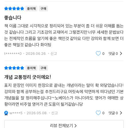
는 것, 그것이 Visual English가 추구하는 학습 방식입니다
종이책
구매
좋습니다
책 이름 그대로 시각적으로 정리되어 있는 부분이 좀 더 쉬운 이해를 돕는
것 같습니다 그리고 기초강의 교재여서 그렇겠지만 너무 세세한 문법보다
는 전체적인 흐름을 알기에 좋은 책인것 같아요 다만 강의와 함께 보면 더
좋은 책일것 같습니다 화이팅
t*******0
2026.06.26.
신고
0
댓글
0
종이책
구매
개념 교통정리 굿이에요!
표지 문장인 이미지 한장으로 끝내는 개념이라는 말이 확 와닿았습니다!
강의와 함께 공부하는걸 추천드리구요.머릿속에 막연하게 떠다녔던 기본
개념들을 잘 정리해주십니다~노베이스가 아니더라도 영어가 애매한 상
황이라면 비주얼 영어가 큰 도움이 될거같습니당
w****5
2026.05.08.
신고
0
댓글
0
리뷰 전체보기