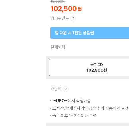
13,000
원
102,500
YES포인트
앱 다운 시 1천원 상품권
결제혜택
중고 CD
102,500
원
배송비
-UFO-
에서 직접배송
도서산간/제주지역의 경우 추가 배송비가 발생
출고 이후 1~2일 이내 수령