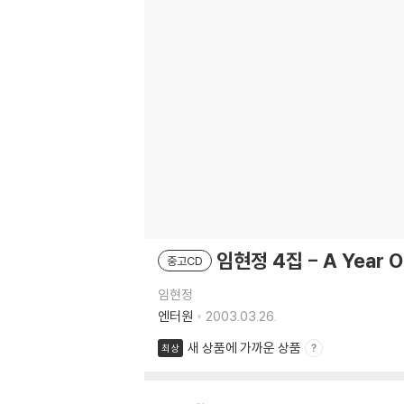
임현정 4집 - A Year Out
중고CD
임현정
엔터원
2003.03.26.
새 상품에 가까운 상품
최상