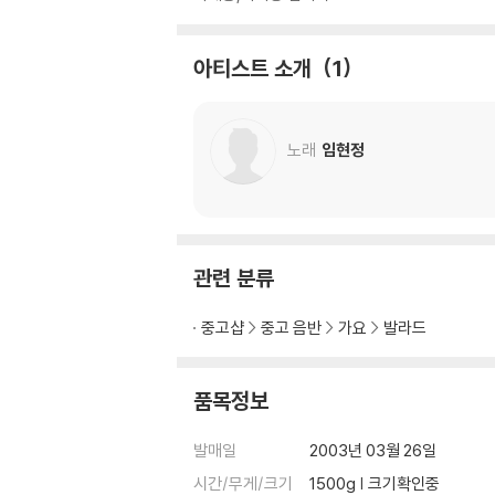
아티스트 소개
1
노래
임현정
관련 분류
중고샵
중고 음반
가요
발라드
품목정보
발매일
2003년 03월 26일
시간/무게/크기
1500g | 크기확인중