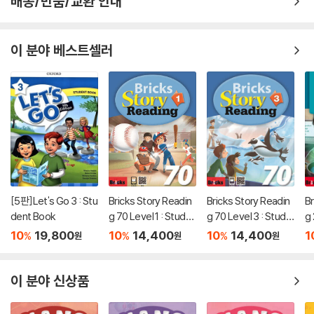
배송/반품/교환 안내
이 분야 베스트셀러
[5판]Let's Go 3 : Stu
Bricks Story Readin
Bricks Story Readin
Br
dent Book
g 70 Level 1 : Stude
g 70 Level 3 : Stude
g 
nt Book
nt Book
e
10
19,800
10
14,400
10
14,400
1
%
%
%
원
원
원
이 분야 신상품