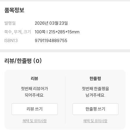
품목정보
발행일
2026년 03월 23일
쪽수, 무게, 크기
100쪽 | 215*285*15mm
ISBN13
9791194889755
리뷰/한줄평
0
리뷰
한줄평
첫번째 리뷰어가
첫번째 한줄평을
되어주세요.
남겨주세요.
리뷰 쓰기
한줄평 쓰기
혜택 및 유의사항
혜택 및 유의사항