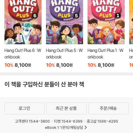
Hang Out! Plus 6 : W
Hang Out! Plus 5 : W
Hang Out! Plus 1 : W
Ha
orkbook
orkbook
orkbook
o
10
8,100
10
8,100
10
8,100
1
%
%
%
원
원
원
이 책을 구입하신 분들이 산 분야 책
로그인
최근 본 상품
주문/배송
고객센터 1544-3800
티켓 1544-6399
중고샵 1566-4295
eBook 1:1문의/채팅상담