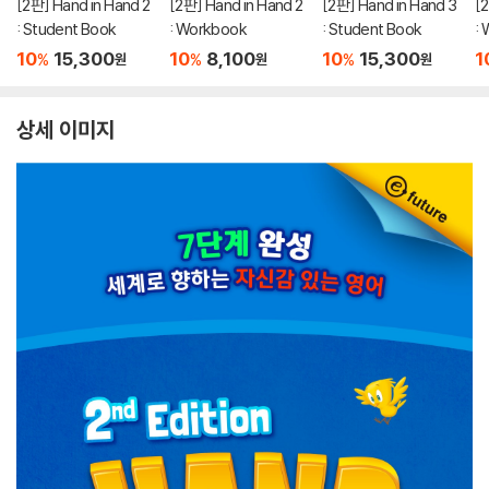
[2판] Hand in Hand 2
[2판] Hand in Hand 2
[2판] Hand in Hand 3
[
: Student Book
: Workbook
: Student Book
:
10
15,300
10
8,100
10
15,300
1
%
%
%
원
원
원
상세 이미지