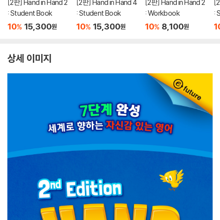
[2판] Hand in Hand 2
[2판] Hand in Hand 4
[2판] Hand in Hand 2
[
: Student Book
: Student Book
: Workbook
:
10
15,300
10
15,300
10
8,100
1
%
%
%
원
원
원
상세 이미지