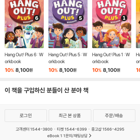
Hang Out! Plus 6 : W
Hang Out! Plus 5 : W
Hang Out! Plus 1 : W
Ha
orkbook
orkbook
orkbook
o
10
8,100
10
8,100
10
8,100
1
%
%
%
원
원
원
이 책을 구입하신 분들이 산 분야 책
로그인
최근 본 상품
주문/배송
고객센터 1544-3800
티켓 1544-6399
중고샵 1566-4295
eBook 1:1문의/채팅상담