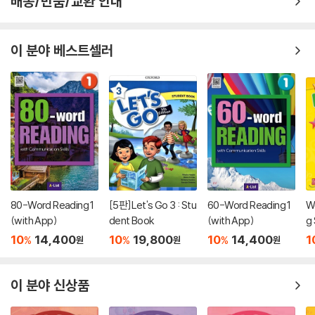
배송/반품/교환 안내
이 분야 베스트셀러
80-Word Reading 1
[5판]Let's Go 3 : Stu
60-Word Reading 1
W
(with App)
dent Book
(with App)
g 
10
14,400
10
19,800
10
14,400
1
%
%
%
원
원
원
이 분야 신상품