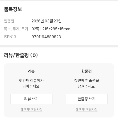
품목정보
발행일
2026년 03월 23일
쪽수, 무게, 크기
92쪽 | 215*285*15mm
ISBN13
9791194889823
리뷰/한줄평
0
리뷰
한줄평
첫번째 리뷰어가
첫번째 한줄평을
되어주세요.
남겨주세요.
리뷰 쓰기
한줄평 쓰기
혜택 및 유의사항
혜택 및 유의사항