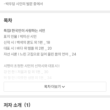
-박우담 시인의 발문 중에서
목차
특집Ⅰ 한국인이 사랑하는 시인
표지 인물 | 박미산 시인
신작 시 | 백색의 론도 외 1편 _ 18
대표 시 | 바다 위 템플 외 2편 _ 20
자선 시론 | 느린 고집으로 길어 올린 몸의 언어 _ 24
시평이 초청한 시인의 신작시와 대표시 Ⅰ
강 인 한 | 저울과 칼 외 1편 _ 30
허 형 만 | 따뜻한 생명 외 1편 _ 34
강 현 국 | 자목련 그늘 1 외 1편 _ 37
목차 더보기
고 두 현 | 갱년기 외 1편 _ 39
신 명 옥 | 아직 외 1편 _ 41
심 은 섭 | 경칩의 여자들 외 1편 _ 43
저자 소개
1
이 주 언 | 노을 외 1편 _ 46