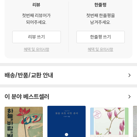
이 미 산 _우리의, 우리에 의한, 우리를 위한 아름다움 _ 152
리뷰
한줄평
시집 『우리의 수다는 다정해서 쓸쓸해』
첫번째 리뷰어가
첫번째 한줄평을
되어주세요.
남겨주세요.
특집 평론
김 효 숙 _ 시와 정치 _160
리뷰 쓰기
한줄평 쓰기
-자크 랑시에르를 경유하여
서 윤 후 _ 세기 전환기: 텍스트힙 독자들의 입장_175
혜택 및 유의사항
혜택 및 유의사항
송 희 복 _ 색욕이 꿈결 같고, 노래는 숨결처럼 _184
-「쌍화점」의 언어사회학
배송/반품/교환 안내
디카시를 쓰는 시인들
문윤희 _ 외발 외 1편 _ 202
서 목 _ 삶의 정의 외 1편 _ 206
이 분야 베스트셀러
서경만 _ 그립습니다 외 1편 _ 210
디카시 번역 PARADE
박춘혁 _ 빈틈 _ 216
정진용 _ 낙화 한 잔 _ 218
이유상 _ 별 내리는 밤 _ 220