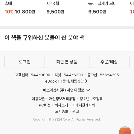
축배
제 13월
돌새, 달새가 되다
어
10
10,800
9,500
9,500
1
%
원
원
원
이 책을 구입하신 분들이 산 분야 책
로그인
최근 본 상품
주문/배송
고객센터 1544-3800
티켓 1544-6399
중고샵 1566-4295
eBook 1:1문의/채팅상담
예스이십사(주) 사업자 정보
이용약관
개인정보처리방침
청소년보호정책
PC버전
회사소개
거래처관계자께
도서홍보
광고
Copyright © YES24 Corp. All Rights Reserved.
MATOM1