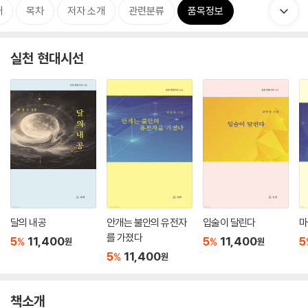
개
목차
저자 소개
관련분류
품목정보
실천 현대시선
달의 내공
안개는 불안의 유전자
입술이 달린다
마
를 가졌다
5
11,400
5
11,400
5
%
%
원
원
5
11,400
%
원
책소개