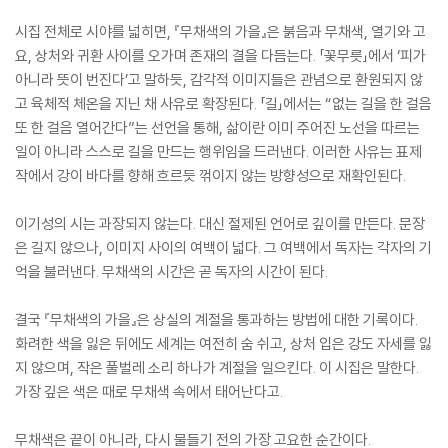
시집 전체로 시야를 넓히면, 『무채색의 가을』은 붉음과 무채색, 열기와 고
요, 상처와 귀환 사이를 오가며 존재의 결을 다듬는다. 「꽃무릇」에서 ‘피가
아니라 뜻이 번진다’고 말하듯, 감각적 이미지들은 관념으로 환원되지 않
고 육체적 체온을 지닌 채 사유로 확장된다. 「길」에서는 “없는 길을 한 걸음
또 한 걸음 열어간다”는 선언을 통해, 삶이란 이미 주어진 노선을 따르는
일이 아니라 스스로 길을 만드는 행위임을 드러낸다. 이러한 사유는 표제
작에서 강이 바다를 향해 흐르듯 꺾이지 않는 방향성으로 재확인된다.
이기성의 시는 과장되지 않는다. 대신 절제된 언어로 깊이를 만든다. 문장
은 길지 않으나, 이미지 사이의 여백이 넓다. 그 여백에서 독자는 각자의 기
억을 불러낸다. 무채색의 시간은 곧 독자의 시간이 된다.
결국 『무채색의 가을』은 상실의 계절을 통과하는 방법에 대한 기록이다.
화려한 색을 잃은 뒤에도 세계는 여전히 숨 쉬고, 상처 입은 강도 자세를 잃
지 않으며, 작은 풀벌레 소리 하나가 계절을 일으킨다. 이 시집은 말한다.
가장 깊은 색은 때로 무채색 속에서 태어난다고.
무채색은 끝이 아니라, 다시 물들기 전의 가장 고요한 순간이다.