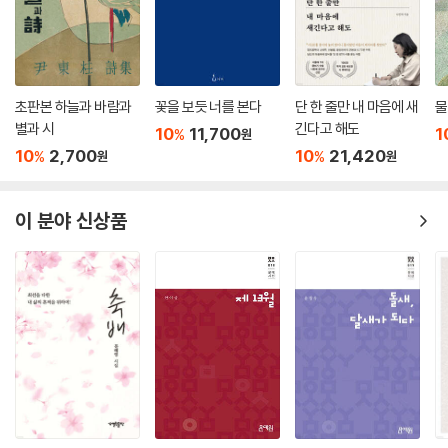
원종구 _ 사월을 퇴고하다 _ 222
조문정 _ 잔인한 사월 _ 224
최재우 _ 마음 판 _ 226
김정준 _ 무(霧) _ 228
초판본 하늘과 바람과
꽃을 보듯 너를 본다
단 한 줄만 내 마음에 새
물
최희남 _ 형용사 배달부 _ 230
별과 시
긴다고 해도
10
11,700
1
%
원
10
2,700
10
21,420
디카시 신인 작품상
%
%
원
원
박신자 _ 중층의 서사 외 2편 _ 234
조재철 _ 존재의 이유 외 2편 _ 242
이 분야 신상품
김애경 _ 굴광성 외 2편 _ 250
심사평 _ 이어산 발행인 _ 257
예술디카시 깊게 읽기
최희강 _ 생명 있는 예술디카시 창작을 위하여 _ 262
이어산 _ 가려진 진실을 찾아서 _ 266
계간평
채수옥 _ ‘나’를 지탱해가는 관계의 방식들 _ 270