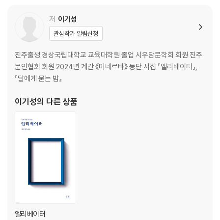
정 영 효 | 퍼즐 외 1편 _ 49
이 은 규 | 황새새가 양배추를 물어간다 외 1편 _ 53
저
이기성
정 지 우 | 속담 외 1편 _ 57
관심작가 알림신청
유 계 영 | 빈 그네 흔들기 외 1편 _ 61
기 혁 | 특별전시관 외 1편 _ 65
진주출생 경상국립대학교 교육대학원 졸업 시우담문학회 회원 진주
문인협회 회원 2024년 계간 《미네르바》 등단 시집 『엘리베이터』,
FOCUS 특집
『달에게 묻는 밤』
포커스 인물 | 김영찬 시인 편
신작시 | 오컬트occult 컬트 외 1편 _ 72
이기성
의 다른 상품
대표시 | 라틴어 창가에서 외 2편 _ 76
자선 시론 | 파타피직스/리얼리즘의 접점 _ 83
-파타리얼리즘의 세계
시평이 초청한 시인의 신작시와 대표시 Ⅱ
임 헤 라 | 동그라미 외 1편 _ 90
권 이 화 | 살아서는 안됩니다 외 1편 _ 93
최 순 섭 | 꼬마별 외 1편 _ 96
남 상 진 | 겨울나무 속으로 외 1편 _ 98
엘리베이터
차 유 오 | 무덤 앞에서는 웃는 얼굴이 된다 외 1편 _ 102