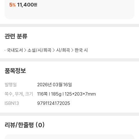
5
11,400
%
원
박 순 | Lacrimosa 외 1편 _ 105
김 율 | 큐브 외 1편 _ 107
류 천 | 꽃잎 밟으며 외 1편 _ 109
이 기 성 | 달에게 묻는 밤 외 1편 _ 113
관련 분류
박 미 향 | 몸살 외 1편 _ 116
국내도서
소설/시/희곡
시/희곡
한국 시
내가 만난 한국의 시인들
강 희 근 _ 내가 만난 한국의 시인들 _120
- 그 허(虛)와 실(實)
품목정보
이승훈, 그 끊임 없는 존재의 갱신을 거듭하다
발행일
2026년 03월 16일
나의 시집 나의 시
쪽수, 무게, 크기
116쪽 | 185g | 125*203*7mm
이 심 훈 _함께 가야 덜 외로운 길 _ 130
시집 『달의 뒤란』
ISBN13
9791124172025
한 보 경 _거대한 착각과 마주 서는 일 _ 139
시집 『자몽주스를 좋아하지 자몽을 좋아하지 않아』
리뷰/한줄평
0
양 애 경 _세상에서 제일 사랑하는 사람은 누구? _ 146
시집 『엄마 손을 잡고 그 골목에 서 있네』