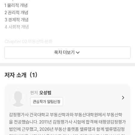
1 물리적 개념
2 권리적 개념
3 경제적 개념
4 사회적 개념
Chapter 02 부동산의 분류
1 용도별 분류(종별)
목차 더보기
2 유형별 분류(유형)
3 법상 분류
저자 소개
1
Chapter 03 부동산의 특성
1 물리적 특성
2 인문적 특성
편저
오성범
3 경제적 특성
관심작가 알림신청
PART 02 부동산 시장론
감정평가사 건국대학교 부동산학과와 부동산대학원에서 부동산학
을 전공했습니다. 2011년 감정평가사 시험에 합격해 태평양감정평가
Chapter 01 부동산 시장의 개념
법인에 근무했고, 2026년 부동산 플랫폼 밸류맵과 함께 밸류맵감정