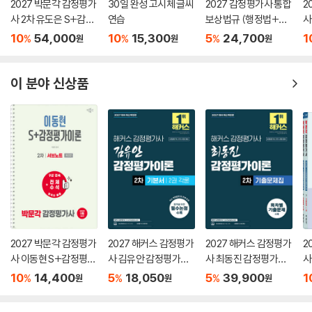
2027 박문각 감정평가
30일 완성 고시체 글씨
2027 감정평가사 통합
2
Chpater 04 기타 감정평가방법
사 2차 유도은 S+감정
연습
보상법규 (행정법+개
사
1 전통적 감정평가방법의 한계
평가실무연습 종합문
별법)
평
10
54,000
10
15,300
5
24,700
1
%
%
%
원
원
원
2 비교방식
제
제
3 수익방식
이 분야 신상품
부록
Chapter 01 의의노트
제1절 부동산의 개념
제2절 부동산 시장론
제3절 부동산 가격형성원리
제4절 감정평가의 기초
제5절 감정평가 3방식
Chapter 02 감정평가 관계법령
2027 박문각 감정평가
2027 해커스 감정평가
2027 해커스 감정평가
2
제1절 감정평가 및 감정평가사에 관한 법률(약칭: 감정평가법)
사 이동현 S+감정평가
사 김유안 감정평가이
사 최동진 감정평가이
사
제2절 부동산 가격공시에 관한 법률(약칭: 부동산공시법)
이론 2차 서브노트
론 2차 기본서 2권 각론
론 2차 기출문제집
평
10
14,400
5
18,050
5
39,900
1
%
%
%
원
원
원
제
제3절 감정평가에 관한 규칙
제4절 감정평가 실무기준