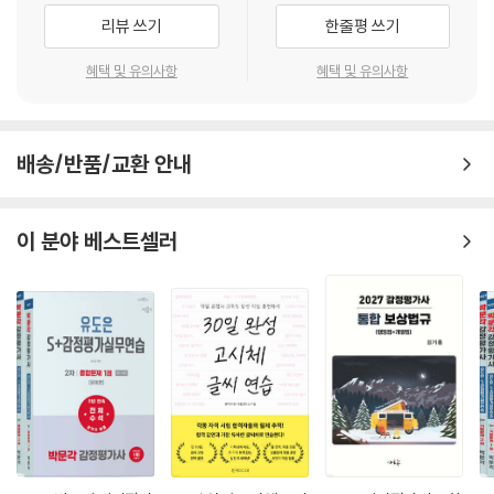
2 감정평가윤리
리뷰 쓰기
한줄평 쓰기
수험생 여러분들의 합격을 기원합니다.
PART 05 감정평가 3방식
혜택 및 유의사항
혜택 및 유의사항
Chapter 01 원가방식
1 토지
배송/반품/교환 안내
2 건물.기계기구
3 복합.집합부동산
4 적산법
이 분야 베스트셀러
Chapter 02 비교방식
1 거래사례비교법
2 임대사례비교법
3 공시지가기준법
Chapter 03 수익방식
1 수익환원법
2 수익분석법