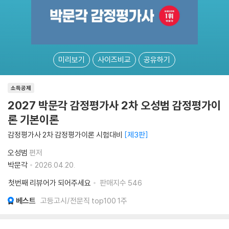
미리보기
사이즈비교
공유하기
소득공제
2027 박문각 감정평가사 2차 오성범 감정평가이
론 기본이론
감정평가사 2차 감정평가이론 시험대비
제3판
오성범
편저
박문각
2026.04.20.
첫번째 리뷰어가 되어주세요
판매지수
546
베스트
고등고시/전문직 top100 1주