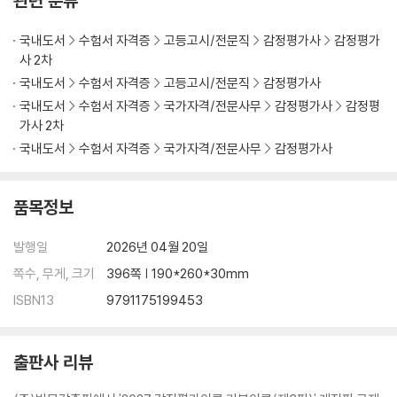
관련 분류
6 경기변동의 측정 및 예측
국내도서
수험서 자격증
고등고시/전문직
감정평가사
감정평가
PART 03 부동산 가격론
사 2차
국내도서
수험서 자격증
고등고시/전문직
감정평가사
Chapter 01 부동산 가격의 개념
국내도서
수험서 자격증
국가자격/전문사무
감정평가사
감정평
1 부동산 가격의 정의
가사 2차
2 부동산 가격의 기능
국내도서
수험서 자격증
국가자격/전문사무
감정평가사
3 부동산 가격의 특징
Chapter 02 부동산 가격형성원리
품목정보
1 부동산 가격형성이론의 역사
2 부동산 가격형성요인(가격결정요인)
발행일
2026년 04월 20일
3 부동산 가격발생요인
쪽수, 무게, 크기
396쪽 | 190*260*30mm
4 부동산 가격형성원리
ISBN13
9791175199453
Chapter 03 부동산 가격 제원칙
1 가격 제원칙
출판사 리뷰
2 최유효이용의 원칙