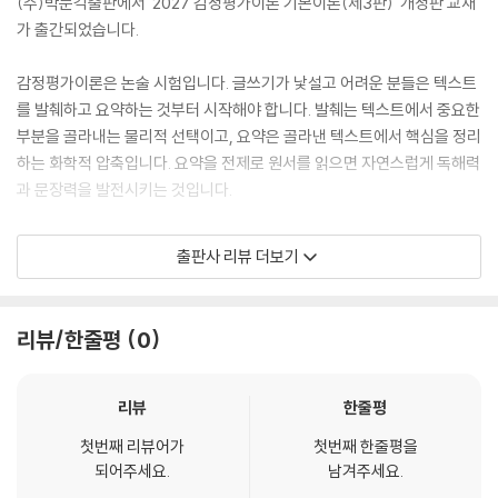
(주)박문각출판에서 '2027 감정평가이론 기본이론(제3판)' 개정판 교재
PART 04 감정평가의 기초
가 출간되었습니다.
Chapter 01 감정평가의 개념
감정평가이론은 논술 시험입니다. 글쓰기가 낯설고 어려운 분들은 텍스트
1 감정평가의 정의
를 발췌하고 요약하는 것부터 시작해야 합니다. 발췌는 텍스트에서 중요한
2 감정평가의 대상
부분을 골라내는 물리적 선택이고, 요약은 골라낸 텍스트에서 핵심을 정리
3 감정평가의 기준
하는 화학적 압축입니다. 요약을 전제로 원서를 읽으면 자연스럽게 독해력
4 감정평가의 필요성
과 문장력을 발전시키는 것입니다.
5 감정평가의 업무
6 감정평가의 기능
기본이론은 최대한 원서의 내용에 충실하되 출제범위 내에서 공부범위를
출판사 리뷰 더보기
7 감정평가의 분류
압축하고자 노력했으며, 이론 공부와 함께 시험 형식인 논술에 대한 기초
를 다질 수 있도록 구성했습니다. 별도로 제공할 예정인 〈진도별로 푸는 감
Chapter 02 감정평가의 원칙.절차
정평가이론 기출문제〉를 활용해, 각 단원이 끝날 때마다 기출문제에 대한
리뷰/한줄평
0
1 시장가치기준 원칙
논술문 목차 구성을 함께 연습할 예정입니다.
2 그 외 감정평가원칙
3 감정평가의 절차
감정평가이론의 각 분야를 충분히 대비할 수 있도록 누구나 쉽게 이해하
리뷰
한줄평
고, 효율적으로 암기할 수 있고, 체계적인 학습이 가능하도록 하였습니다.
첫번째 리뷰어가
첫번째 한줄평을
Chapter 03 감정평가제도
논술 능력은 감정평가사 시험에 합격하고 감정평가 업무를 수행할 때에도
되어주세요.
남겨주세요.
1 감정평가제도
필수적인 역량입니다.