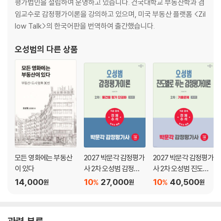
1 부동산 시장의 개념
평가법인을 설립하여 운영하고 있습니다. 건국대학교 부동산학과 겸
2 부동산 시장의 기능
임교수로 감정평가이론을 강의하고 있으며, 미국 부동산 플랫폼 <Zil
3 부동산 시장의 분류
low Talk>의 한국어판을 번역하여 출간했습니다.
4 부동산 시장의 구조
5 부동산 시장의 특징
오성범
의 다른 상품
6 부동산 시장의 효율성
Chapter 02 부동산 시장분석
1 시장분석의 개념
2 시장분석의 단계
3 시장분석의 종류
4 감정평가의 시장분석
Chapter 03 부동산 시장 경기변동
모든 영화에는 부동산
2027 박문각 감정평가
2027 박문각 감정평가
1 경기변동의 정의
이 있다
사 2차 오성범 감정평
사 2차 오성범 진도별
2 경기변동의 유형
가이론 물건별 평가 단
로 푸는 감정평가이론
14,000
10
27,000
10
40,500
%
%
원
원
원
권화
기출문제
3 경기변동의 요인
4 경기변동의 원인
5 경기변동의 특징