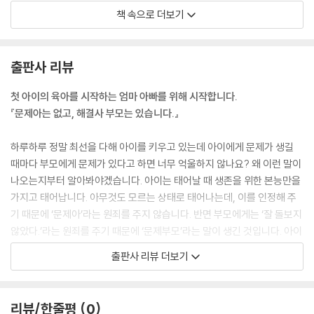
이고 쌓여 아이의 성격을 만듭니다. 흔히들 성격은 타고나는 것이라고 말
스스로 샤워하기에 도전해요.
책 속으로 더보기
을 하지만, 이와는 반대로 태어난 후 경험한 감정에 따라 만들어지는 것이
일정한 시간에 잠을 자요.
바로 ‘성격’입니다. 이 때문에 유아기의 모든 아이는 행복해야 한다고 말합
정리를 할 수 있어요.
니다.
내 물건은 내가 챙겨요.
출판사 리뷰
---p.32
어린이집, 유치원 생활
첫 아이의 육아를 시작하는 엄마 아빠를 위해 시작합니다.
가정 밖의 생활이 시작됐어요.
아이는 부모가 자신을 아주 많이 사랑한다는 것을 느끼면 의외로 형제, 자
『문제아는 없고, 해결사 부모는 있습니다.』
어린이집과 유치원은 다르지만 비슷해요.
매, 남매의 싸움이 쉽게 해결됩니다. 문제는 아이가 사랑을 느끼는 것이 아
등원 전 준비가 필요해요.
주 주관적이고, 아이들이 서로를 끊임없이 비교한다는 것입니다. 따라서
하루하루 정말 최선을 다해 아이를 키우고 있는데 아이에게 문제가 생길
등원 후 적응을 도와요.
부모는 아이마다 비교되지 않는 사랑을 주면 됩니다. 그리고 부모는 아이
때마다 부모에게 문제가 있다고 하면 너무 억울하지 않나요? 왜 이런 말이
교사와 신뢰로운 관계를 맺어요.
들이 서로에 대해 비교하고 경쟁하는 존재가 아니라는 것을 알게 해주면
나오는지부터 알아봐야겠습니다. 아이는 태어날 때 생존을 위한 본능만을
됩니다. 말보다는 양육행동으로 보여주고 느끼게 해주는 것이 중요합니다.
가지고 태어납니다. 아무것도 모르는 상태로 태어나는데, 이를 인정해 주
5. 인지
---pp.75-76
기 때문에 ‘문제아’라는 원죄를 주지 않습니다. 반면 부모에게는 ‘잘 돌보지
뇌
않았다.’라는 원죄를 주기 때문에 ‘문제부모’라는 말이 생긴 것입니다. 아이
뇌는 사용하는 만큼 발달해요.
부모의 몸과 마음을 힘들게 하는 퇴행 행동을 다들 나쁜 것으로 생각하지
는 어떻게 돌보느냐에 따라 정서나 행동이 달라지기 때문입니다. 그러나
전두엽의 발달이 중요해요.
출판사 리뷰 더보기
만, 사실은 그렇지 않습니다. 첫째의 퇴행 행동을 보면 첫째가 둘째에게 질
세상 모든 인간관계에서 100% 일방적인 관계는 없습니다.
우뇌가 좋아하는 자극이 필요해요.
투를 느끼는 구체적인 상황이 무엇인지 알 수 있습니다. 바꿔 말하면 첫째
학습
가 부모로부터 받고 싶은 사랑이 무엇인지 알 수 있다는 뜻입니다. 그래서
아이에게 문제가 있다고 생각할 때 부모가 손 놓고 가만히 있지는 않지요?
학습능력보다 학습태도가 더 중요해요.
리뷰/한줄평
0
퇴행 행동은 못 하게 하는 것이 아니라 제대로 할 수 있게 도와주되 일상생