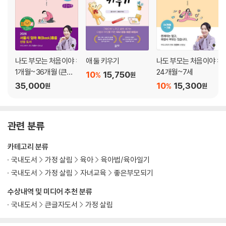
2. 관계
형제, 자매, 남매 관계
아이들의 싸움에는 반드시 이유가 있어요.
퇴행 행동은 해결의 시작이에요.
나도 부모는 처음이야 :
애 둘 키우기
나도 부모는 처음이야 :
부모가 하면 안 되는 말이 있어요.
1개월~36개월 (큰글
24개월~7세
10
15,750
아이들의 싸움을 예방해요.
%
원
자도서)
35,000
10
15,300
%
아이들의 싸움을 잘 해결해요.
원
원
또래관계
또래에게 관심이 생겨요.
성별에 따라 놀이를 구분할 필요는 없어요.
관련 분류
또래와 잘 노는 방법을 배워요.
카테고리 분류
또래와의 갈등을 해결해요.
국내도서
가정 살림
육아
육아법/육아일기
3. 사회성
국내도서
가정 살림
자녀교육
좋은부모되기
놀이
수상내역 및 미디어 추천 분류
놀이로 말하고, 놀이로 자라요.
국내도서
큰글자도서
가정 살림
놀이는 즐거운 모든 것이에요.
일상의 모든 물건은 좋은 놀잇감이에요.