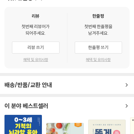
책을 읽으며 공부를 하고, 부모교육 강의를 들으러 다니고, 담임교사와 상
부모의 불안을 해결해요.
활로 번지지 않도록 해주는 것이 중요합니다.
담도 하고 그래도 해결이 안 되면 상담실을 찾아가기도 합니다. 하다못해
책 읽기
---p.77
집에서 야단이라도 치지요. 부모는 아이의 문제를 해결하고 잘 키우기 위
즐거운 책 읽기를 해요.
리뷰
한줄평
해 언제나 최선의 노력을 다하고 있습니다.
다양한 책을 읽어요.
스마트폰으로 영상을 보는 것을 좋은 놀이라 하지 않습니다. 스마트폰으로
첫번째 리뷰어가
첫번째 한줄평을
되어주세요.
남겨주세요.
영상을 보는 연령이 매우 낮아지고 있는데, 영상을 보면 참 재미있고, 학습
‘문제아’도 없고 ‘문제부모’도 없습니다. 다만 아이의 문제를 해결하기 위해
6. 성
적으로 효과가 있는 컨텐츠도 많습니다. 그런데 문제는 능동성이 부족하다
노력하는 해결사 부모는 있습니다. 해결사 부모답게 아이의 발달 과정을
이해하는 성
리뷰 쓰기
한줄평 쓰기
는 것입니다. 스마트폰은 아이를 가만히 앉혀놓고, 보게 하고, 손가락만 움
잘 알고 아이의 마음을 잘 읽으며 아이의 속도에 맞추어 성장할 수 있도록
성교육을 해야 하는 때가 있어요.
직이게 합니다. 화려한 색감과 퍼포먼스, 좋은 음악, 많은 이야기를 들려주
노력하면 좋겠습니다. 이런 노력조차 하지 않는다면 그건 부모로서의 ‘직
성교육의 핵심은 ‘내 몸은 내 거’에요.
혜택 및 유의사항
혜택 및 유의사항
기는 하지만, 이를 보고 아이가 스스로 움직이고 따라 해 보는 경험이 부족
무유기’입니다. 사랑하는 만큼 공부하고, 공부한 만큼 표현하고 가르치는
남녀의 다름과 예절을 익혀요.
한 것입니다.
부모가 되길 바랍니다.
자위는 자연스러운 거예요.
---p.110
스킨십 예절을 배워요.
배송/반품/교환 안내
육아 선배의 마음과 전문가의 지식으로
음란물로부터 보호해요.
밥을 잘 먹이기 위해서는 아이가 왜 밥을 안 먹으려 하는지 그 원인부터 알
부모의 마음교육부터 소통, 훈육, 관계, 생활습관, 사회성, 인지 등
또래 성폭력 예방도 필요해요.
아야 합니다. 첫 번째, 배가 안 고픕니다. 아이마다 먹는 양이 다르고, 소화
항상 옆에 두고 보아야 할 육아 지침서
가르치는 성
이 분야 베스트셀러
에 필요한 시간이 달라 식사 시간에 배가 고프지 않을 수 있습니다. 또한 간
성교육에도 원칙이 있어요.
식을 먹어서 배가 고프지 않을 수도 있습니다. 그래서 아이의 먹는 양을 파
1편에서는 부모의 마음 준비를 이야기합니다. 1차 육아를 완성하고 육아
성에 대해 함께 이야기해요.
악해 적절하게 먹도록 해야 합니다.
독립을 바라보는 7살 아이를 키우는 부모의 마음을 다독입니다. 좋은 부모
---p.145
가 되고 싶은 마음, 우리 아이만 못하는 것인지 걱정하는 마음, 아이의 발달
7. 초등학교 입학준비