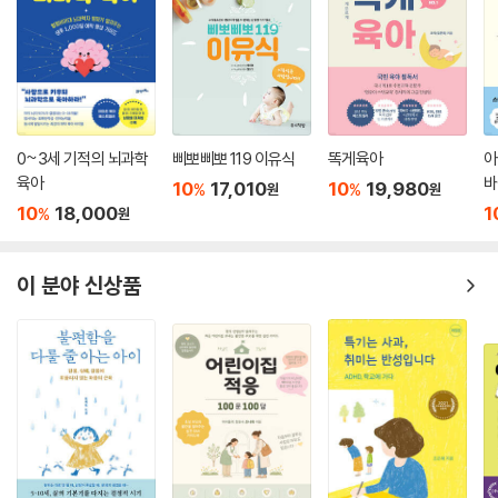
에 따른 이상행동 등 서툴고 완벽하지 않은 부모이기에 생기는 미안한 마
초등학교 입학 전 준비
단순히 말해 어린이집과 유치원으로 분류되지만, 설립 목적과 대상, 운영
음을 좋은 부모가 될 수 있다는 자신감으로 채움으로써 진정한 부모로 태
혼자서도 잘할 수 있어요.
방침에 따라 등원 일수, 등하원 시간, 지불해야 하는 비용 등 세부적인 사항
어나도록 합니다.
입학을 준비해요.
에는 차이가 있습니다. 그래서 기관을 선택할 때에는 단순히 어린이집이라
초등학교 생활 맛보기
서, 유치원이라서 선택하기보다는 부모의 양육관과 교육관, 부모와 아이
2편에서는 24개월~7살, 육아 독립을 맞이하는 7살까지의 유아기에 대해
등하교에 대해 미리 알아봐요.
의 생활 패턴, 아이의 발달 정도, 아이의 흥미와 특징 등을 고려해 선택하는
이야기합니다. 아이가 예전과 다르게 고집을 부리고, 심통을 부리니 아이
학교생활에 대해 미리 알아봐요.
0~3세 기적의 뇌과학
삐뽀삐뽀 119 이유식
똑게육아
아
것이 중요합니다.
를 대하는 게 점점 어려워집니다. 귀엽다고 봐주는 것도, 부모가 이해하고
육아
바
---p.169
10
17,010
10
19,980
%
%
원
원
양보하는 것도 한계가 있으니까요. 유아기의 아이와 잘 지내기 위해서는
10
18,000
1
%
원
부모의 내려놓기가 필요합니다. 유아기 아이의 가장 큰 특징은 고집입니
4~5살만 되어도 학습지를 통해 한글과 수학 공부를 하는 경우가 있습니
다. 아이가 고집을 부린다는 건 자신의 생각이 생겼다는 뜻이고, 이는 인지
다. 학습지라 해도 유아용이라 그림이 알록달록 예쁘고, 아이가 좋아하는
능력이 발달했다는 증거입니다.
이 분야 신상품
스티커 붙이기가 많고, 내용도 그리 어렵지 않아 하려고 마음만 먹으면 10
분 이내로 뚝딱해낼 수 있는 정도입니다. 그런데 학습지를 시작한 아이에
보통 아이가 고집을 부릴 때 부모는 ‘해 줄까?’ 또는 ‘안 된다고 할까?’를 고
대해 “너무 잘해요.”라고 말하는 부모는 거의 없습니다. 대부분 “하면 잘하
민하게 됩니다. 이렇기 때문에 해결이 안 되는 것입니다. 이는 일방적인 수
는데, 안 하려고 해요.”라고 합니다. 왜 이럴까요? 아이는 아직 학습에 대
용 혹은 거절이니까요. 아이는 하고 싶은 것이 있는데 언제 해야 하는지, 어
해 흥미가 없거나, 학습하는 방법이 자기와 맞지 않기 때문입니다. 그럼 아
떻게 해야 하는지를 몰라서 문제가 생긴 것입니다. 그래서 아이가 고집을
이에게 문제가 있는 걸까요? 아닙니다. 아이는 아직 학습할 연령이 되지 않
부릴 때 부모가 해야 하는 생각은 ‘언제 하는 게 좋을까?’와 ‘어떻게 하는 게
았을 뿐입니다.
좋을까?’입니다. 부모가 제대로 하는 방법을 가르쳐 주면 아이는 자연스럽
---p.191
게 올바른 방법을 알게 되니 앞으로 고집을 부릴 일이 없어집니다.