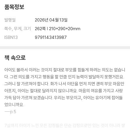
좋은 놀잇감은 아이를 능동적으로 만들어요.
품목정보
놀잇감보다 놀이 친구가 중요해요.
놀이의 즐거움은 반응에 의해 결정돼요.
발행일
2026년 04월 13일
놀이에 대한 의견 조율이 필요해요.
쪽수, 무게, 크기
262쪽 | 210*290*20mm
올바른 승부욕을 배워요.
ISBN13
9791143413987
스마트폰은 놀잇감이 아니에요.
도덕성
아이의 고자질은 도덕성 발달의 과정이에요.
책 속으로
욕은 언어 습관이 될 수 있어요.
아이도 거짓말을 할 수 있어요.
아이도 몰라서 이러는 것이지 절대로 부모를 힘들게 하려는 의도는 없습니
다. 그런 의도를 가지고 행동을 할 만큼 인지 능력이 발달하지 못했거든요.
4. 생활습관
그러니 잘 가르쳐야 합니다. 화가 나서 야단을 먼저 치면 괜히 부모 마음만
가정생활
아프지, 아이는 절대로 달라지지 않으니까요. 마음의 여유를 가지고 사랑
아이의 생활을 일정하게 유지해요.
가득 담아 가르쳐 보겠습니다. 우리는 부모이고, 아이는 유아기에 접어들
준비된 아침을 맞이해요.
었으니까요.
평화롭게 아이를 깨워요.
---p.5
바르게 맛있는 밥을 먹어요.
옷 입기를 연습해요.
7살까지 아이가 느낀 모든 감정들은 단순 감정으로만 있는 것이 아니라 쌓
화장실 사용 방법을 배워요.