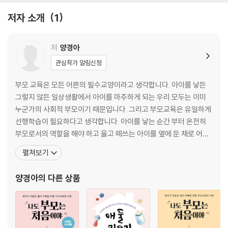
읽기와 쓰기를 배워요.
저자 소개
1
이중언어를 사용해요.
대화
행동보다 감정에 집중해요.
저
양경아
평가하지 않고 끝까지 들어요.
관심작가 알림신청
대안을 함께 마련하고 실천해요.
준비된 부모의 자세가 필요해요.
부모 교육은 모든 어른의 필수교양이라고 생각합니다. 아이를 낳든
고집
그렇지 않든 일상생활에서 아이를 마주하게 되는 우리 모두는 이미
고집에 대해 이해해요.
누군가의 사회적 부모이기 때문입니다. 그리고 부모교육은 유일하게
고집을 해결해요.
선행학습이 필요하다고 생각합니다. 아이를 낳는 순간 부터 온전히
훈육
부모로서의 역할을 해야 하고 울고 떼쓰는 아이를 옆에 둔 채로 어떻
훈육과 학대는 달라요.
게 돌봐야 하는지 공부를 하는 건 너무 힘들기 때문입니다. 이런 생각
펼쳐보기
훈육은 가르치는 거예요.
을 모아 누구나 쉽게 이해하고 실천할 수 있는 부모 역할에 대한 책을
훈육의 말은 긍정문이에요.
쓰기 위해 노력하고 있습니다. 저서로는 『첫아이와 함께하는 동생맞
양경아
의 다른 상품
훈육할 때도 분위기를 잡아야 해요.
이』, 『나도 부모는 처음이야 : 1개월~36개월』, 『나도
훈육에서 가장 중요한 것은 일관성이에요.
훈육은 시작한 사람이 끝맺음을 해요.
훈육에 대한 의논을 할 때 지켜야 할 것이 있어요.