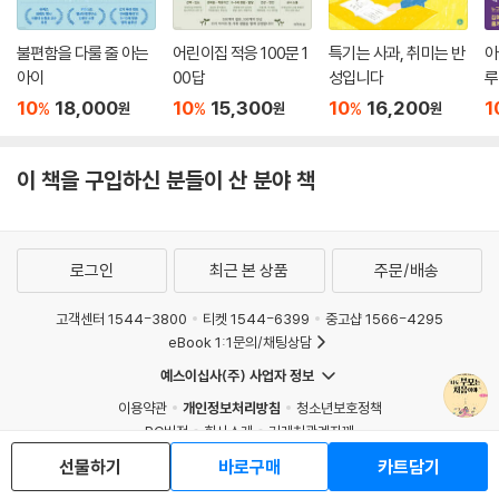
아이가 거실에 앉아 책을 보며 까르르 웃는 모습, 상상만 해도 행복해집니
이 시기를 7가지의 대주제로 크게 나눴고, 다시 17가지의 소주제로 나눴
불편함을 다룰 줄 아는
어린이집 적응 100문 1
특기는 사과, 취미는 반
아
다. 단순히 책을 읽을 수 있다는 것 외에도 집중력이 자랐다는, 등장인물들
습니다. 소주제에 맞게 하나하나 기초적이자 기본적인 내용을 설명하고,
아이
00답
성입니다
루
의 감정을 이해할 수 있다는, 스스로 책을 읽고 싶다는 욕구가 생겼다는 의
실전 육아로 아이의 발달 단계에 맞는 육아법과 부모의 실수, 개선 방법을
10
18,000
10
15,300
10
16,200
1
%
%
%
원
원
원
미니까요. 즐거운 책 읽기를 계속하려면 몇 가지 주의해야 할 것이 있습니
자세히 이야기합니다. 또한 저자가 강연을 하면서 받았던 초보 부모들의
다.
고민 상담내용을 같이 수록했기에 같은 시기에 같은 고민을 가진 부모들의
---p.202
이 책을 구입하신 분들이 산 분야 책
고민을 함께 풀어나갈 수 있습니다.
아이의 자위는 ‘몸놀이’라고 표현하기도 합니다. 손가락을 빠는 것이나, 성
기를 만지는 것이나, 별반 다르지 않다는 것입니다. 그러나 계속 자위가 심
로그인
최근 본 상품
주문/배송
해져 다른 놀이를 전혀 하지 않는다거나, 친구에게 같이 자위를 하자고 하
거나, 자위가 너무 심해 성기가 아프기라도 하면 안 되니 아이의 자위에 대
고객센터 1544-3800
티켓 1544-6399
중고샵 1566-4295
해 부모가 잘 대처하고 제대로 가르쳐주어야 합니다.
eBook 1:1문의/채팅상담
---p.217
예스이십사(주) 사업자 정보
이용약관
개인정보처리방침
청소년보호정책
아이가 부모에게 “아기는 어디로 태어나?”라고 질문을 했습니다. 1단계에
PC버전
회사소개
거래처관계자께
서는 “궁금했구나.”라고 감정을 읽어주며 대화를 시작합니다. 2단계에서
도서홍보
광고
는 “너는 어떻게 생각해?”라고 질문을 아이에게 돌려주고 답을 들으며 아
선물하기
바로구매
카트담기
Copyright © YES24 Corp. All Rights Reserved.
이가 어느 정도로 알고 있는지 파악을 합니다. 3단계에서는 “엄마 다리 사