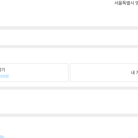
서울특별시 영
팔기
내 
000원