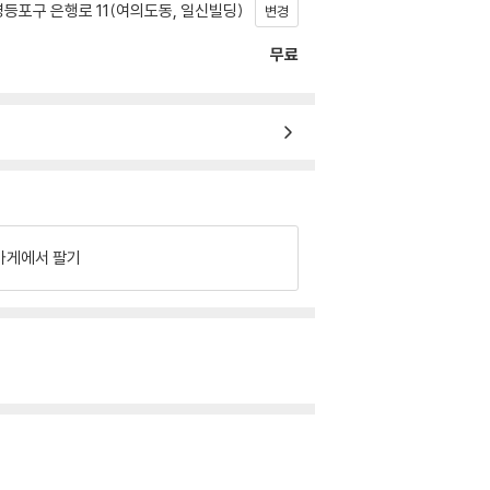
등포구 은행로 11(여의도동, 일신빌딩)
변경
무료
가게에서 팔기