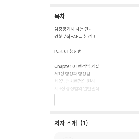
목차
감정평가사 시험 안내
경향분석-AB급 논점표
Part 01 행정법
Chapter 01 행정법 서설
제1장 행정과 행정법
제2장 법치행정의 원칙
제3장 행정법의 일반원칙
Ⅰ. 신뢰보호의 원칙
Ⅱ. 자기구속의 원칙
Ⅲ. 비례의 원칙
Ⅳ. 부당결부금지의 원칙
저자 소개
1
Ⅴ. 실권의 법리
Ⅵ. 평등의 원칙