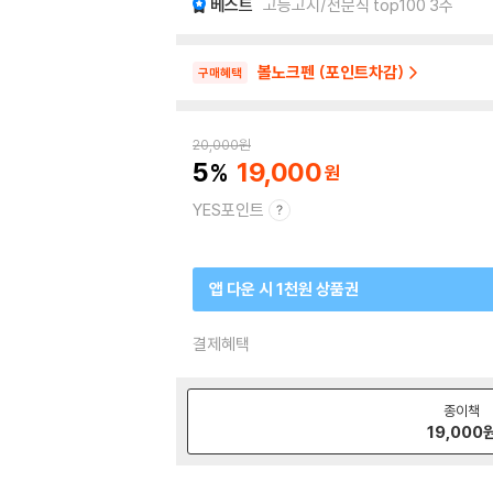
베스트
고등고시/전문직 top100 3주
볼노크펜 (포인트차감)
구매혜택
20,000
원
5
19,000
YES포인트
앱 다운 시 1천원 상품권
결제혜택
종이책
19,000