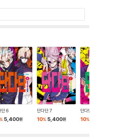
단 6
단다단 7
단다단 8
단다단 9
5,400
10
5,400
10
5,400
10
5
%
%
%
%
원
원
원