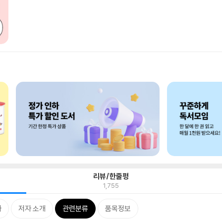
리뷰/한줄평
1,755
차
저자 소개
관련분류
품목정보