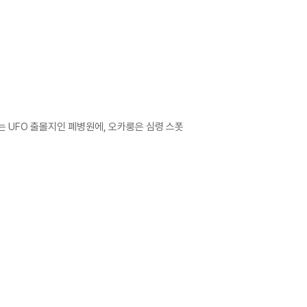
는 UFO 출몰지인 폐병원에, 오카룽은 심령 스폿