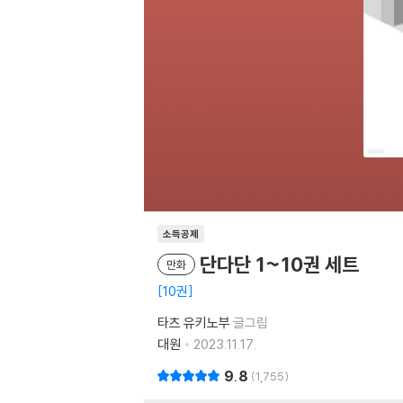
소득공제
단다단 1~10권 세트
만화
10권
타츠 유키노부
글그림
대원
2023.11.17.
9.8
1,755