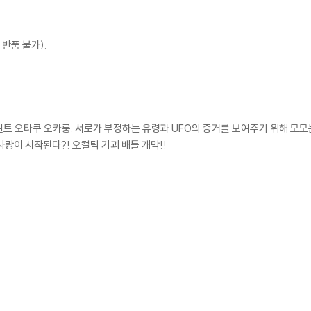
반품 불가).
트 오타쿠 오카룽. 서로가 부정하는 유령과 UFO의 증거를 보여주기 위해 모모
랑이 시작된다?! 오컬틱 기괴 배틀 개막!!