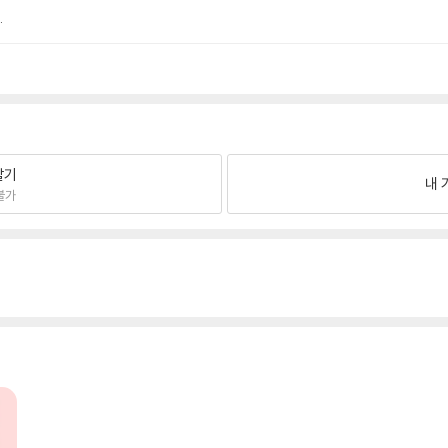
.
팔기
내 
불가