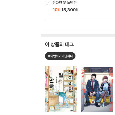
단다단 18 특별판
10
15,300
%
원
이 상품의 태그
#이만화가대단하다