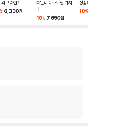
의 프리렌 1
패밀리 레스토랑 가자.
장송의 프리렌 5
장송의 
上
6,300
10
6,300
10
5
%
%
%
원
원
10
7,650
%
원