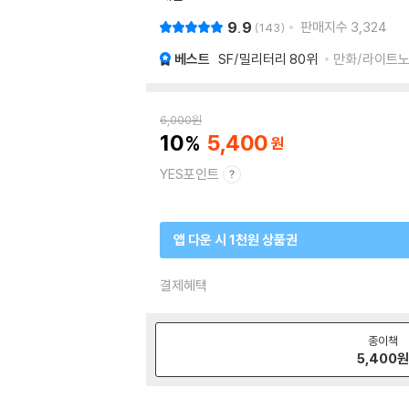
9.9
판매지수
3,324
143
베스트
SF/밀리터리
80위
만화/라이트노벨
6,000
원
10
5,400
YES포인트
앱 다운 시 1천원 상품권
결제혜택
종이책
5,400