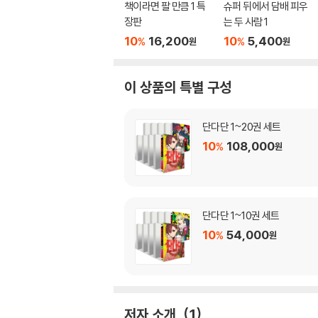
책이라면 팔 만큼 1 특
슈퍼 뒤에서 담배 피우
장판
는 두 사람 1
10
16,200
10
5,400
%
%
원
원
이 상품의 특별 구성
단다단 1~20권 세트
10
108,000
%
원
단다단 1~10권 세트
10
54,000
%
원
저자 소개
1