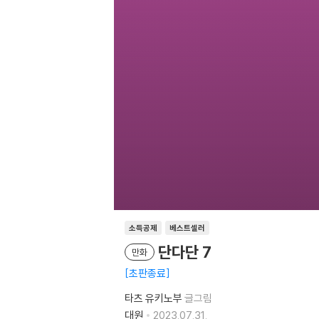
소득공제
베스트셀러
단다단 7
만화
초판종료
타츠 유키노부
글그림
대원
2023.07.31.