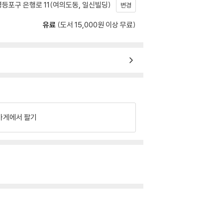
등포구 은행로 11(여의도동, 일신빌딩)
변경
유료
(도서 15,000원 이상 무료)
가게에서 팔기