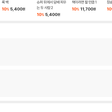
룩 백
슈퍼 뒤에서 담배 피우
책이라면 팔 만큼 1
장송
는 두 사람 2
10
5,400
10
11,700
10
%
%
원
원
10
5,400
%
원