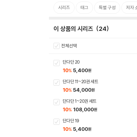
시리즈
태그
특별 구성
저자 
이 상품의 시리즈
24
전체선택
단다단 20
10
5,400
%
원
단다단 11~20권 세트
10
54,000
%
원
단다단 1~20권 세트
10
108,000
%
원
단다단 19
10
5,400
%
원