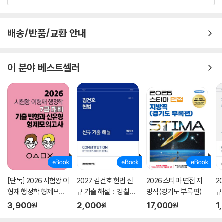
배송/반품/교환 안내
이 분야 베스트셀러
[단독] 2026 시험왕 이
2027 김건호 헌법 신
2026 스티마 면접 지
2
형재 행정학 형제모의
규 기출 해설：경찰간
방직(경기도 부록편)
규
고사
부
9
3,900
2,000
17,000
1
원
원
원