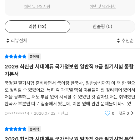
혜택 및 유의사항
혜택 및 유의사항
리뷰
12
한줄평
0
리뷰전체
추천순
종이책
2026 최신판 시대에듀 국가정보원 일반직 9급 필기시험 통합
기본서
국정원 필기시험 준비하면서 국어랑 한국사, 일반상식까지 이 책 한 권으
로 정리할 수 있었어요. 특히 각 과목별 핵심 이론들이 잘 정리되어 있어서
처음 공부하는 저도 부담 없이 시작할 수 있었던 것 같아요.저는 취약했던
한국사 부분만 따로 집중해서 봤는데, 이론 옆에 관련 문제들이 바로 있어
서 개념을 익히고 바로 적용해보기에 좋더라고요. 덕분에 문제를 풀면서
c*********4
2026.07.22.
신고
0
댓글
0
이론을 다시 확
종이책
2026 최신판 시대에듀 국가정보원 일반직 9급 필기시험 통합