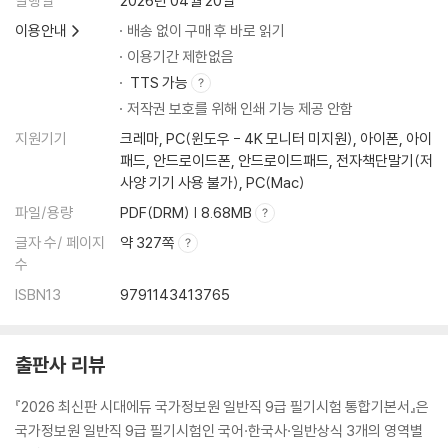
발행일
2026년 04월 20일
이용안내
배송 없이 구매 후 바로 읽기
이용기간 제한없음
TTS 가능
저작권 보호를 위해 인쇄 기능 제공 안함
지원기기
크레마, PC(윈도우 - 4K 모니터 미지원), 아이폰, 아이
패드, 안드로이드폰, 안드로이드패드, 전자책단말기(저
사양 기기 사용 불가), PC(Mac)
파일/용량
PDF(DRM) | 8.68MB
글자 수/ 페이지
약 327쪽
수
ISBN13
9791143413765
출판사 리뷰
『2026 최신판 시대에듀 국가정보원 일반직 9급 필기시험 통합기본서』은
국가정보원 일반직 9급 필기시험인 국어·한국사·일반상식 3개의 영역별