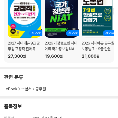
2027 시대에듀 9급 공
2026 개정증보판 시대
2026 시대에듀 공무원
무원 교정직 전과목 한
에듀 국가정보원 NIAT
노동법 7ㆍ9급 한권으
권으로 다잡기
통합기본서
로 다잡기
27,300
19,600
21,000
원
원
원
관련 분류
eBook
수험서
공무원
품목정보