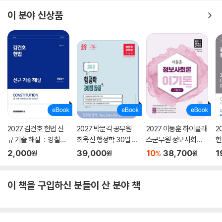
이 분야 신상품
2027 김건호 헌법 신
2027 박문각 공무원
2027 이동훈 하이클래
2
규 기출 해설：경찰간
최욱진 행정학 30일 완
스군무원 정보사회론
헌
부
성 기본서
이기론 기본서
내
2,000
39,000
10
38,700
1
%
원
원
원
이 책을 구입하신 분들이 산 분야 책