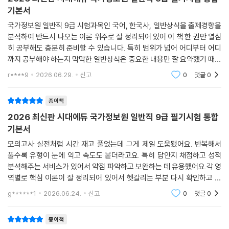
기본서
국가정보원 일반직 9급 시험과목인 국어, 한국사, 일반상식을 출제경향을
분석하여 반드시 나오는 이론 위주로 잘 정리되어 있어 이 책 한 권만 열심
히 공부해도 충분히 준비할 수 있습니다. 특히 범위가 넓어 어디부터 어디
까지 공부해야 하는지 막막한 일반상식은 중요한 내용만 잘 요약했기 때문
에 불안감을 덜 수 있습니다.실전처럼 모의고사를 풀고 OMR 채점 서비스
r****9
2026.06.29.
신고
0
댓글
0
를 통한 성적 분
종이책
2026 최신판 시대에듀 국가정보원 일반직 9급 필기시험 통합
기본서
모의고사 실전처럼 시간 재고 풀었는데 그게 제일 도움됐어요. 반복해서
풀수록 유형이 눈에 익고 속도도 붙더라고요. 특히 답안지 채점하고 성적
분석해주는 서비스가 있어서 약점 파악하고 보완하는 데 유용했어요.각 영
역별로 핵심 이론이 잘 정리되어 있어서 헷갈리는 부분 다시 확인하고 넘
어가기 좋았어요. 특히 일반상식은 범위가 넓어서 막막했는데, 중요한 내
g******1
2026.06.24.
신고
0
댓글
0
용 위주로 압축되어
종이책