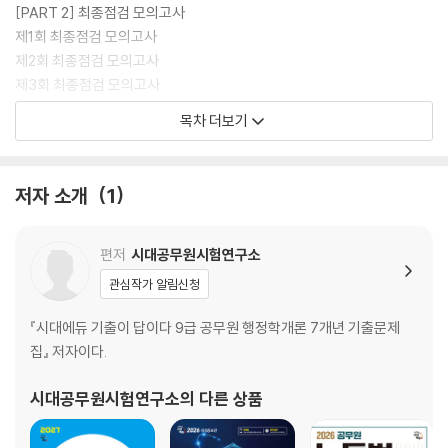
[PART 2] 최종점검 모의고사
제1회 최종점검 모의고사
제2회 최종점검 모의고사
제3회 최종점검 모의고사
제4회 최종점검 모의고사
목차 더보기
제5회 최종점검 모의고사
제6회 최종점검 모의고사
저자 소개
1
[PART 3] 면접
CHAPTER 01 면접 유형 및 실전 대책
CHAPTER 02 국가정보원 일반직 9급 예상 질문
편저
시대공무원시험연구소
관심작가 알림신청
[별 책] 정답 및 해설
PART 1 핵심이론 및 적중예상문제
『시대에듀 기출이 답이다 9급 공무원 행정학개론 7개년 기출문제
PART 2 최종점검 모의고사
집』 저자이다.
시대공무원시험연구소
의 다른 상품