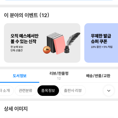
이 분야의 이벤트
12
리뷰/한줄평
도서정보
배송/반품/교환
12
자 소개
관련분류
품목정보
출판사 리뷰
상세 이미지