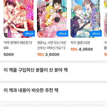
악역 영애의 페로몬 12
영웅님, 사연 있는 어린
착각 결혼 02권
가
8화
신부는 어떠신가요? 2
를
10
4,050
%
원
고
500
10
3,600
1
%
원
원
에
권
이 책을 구입하신 분들이 산 분야 책
이 책과 내용이 비슷한 추천 책