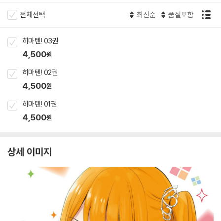
전체선택
최신순
품절포함
히마텐! 03권
4,500
원
히마텐! 02권
4,500
원
히마텐! 01권
4,500
원
상세 이미지