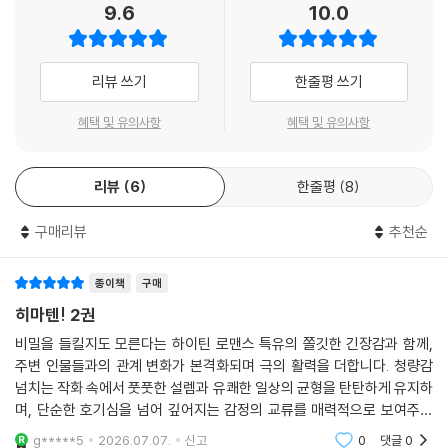
9.6
10.0
리뷰 쓰기
한줄평 쓰기
혜택 및 유의사항
혜택 및 유의사항
리뷰
6
한줄평
8
구매리뷰
추천순
종이책
구매
히마텐! 2권
비밀을 들킬지도 모른다는 하이틴 로맨스 특유의 쫄깃한 긴장감과 함께,
주변 인물들과의 관계 변화가 본격화되며 극의 활력을 더합니다. 청량감
넘치는 작화 속에서 풋풋한 설렘과 유쾌한 일상의 균형을 탄탄하게 유지하
며, 단순한 호기심을 넘어 깊어지는 감정의 교류를 매력적으로 보여주는
에피소드입니다.
g*****5
2026.07.07.
신고
0
댓글
0