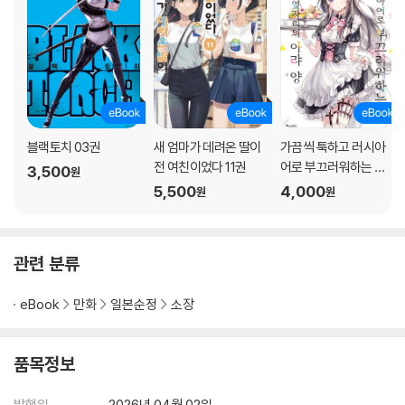
블랙토치 03권
새 엄마가 데려온 딸이
가끔씩 툭하고 러시아
전 여친이었다 11권
어로 부끄러워하는 옆
3,500
원
자리의 아랴 양 (코믹)
5,500
4,000
원
원
07권
관련 분류
eBook
만화
일본순정
소장
품목정보
발행일
2026년 04월 02일