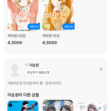
히마텐! 03권
히마텐! 01권
4,500
4,500
원
원
역
이승원
관심작가 알림신청
1983년생 부산토박이 통 · 번역사이다.
이승원
의 다른 상품