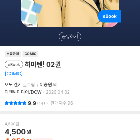
공유하기
소득공제
COMIC
히마텐! 02권
eBook
COMIC
오노 겐키
글그림
이승원
역
디앤씨미디어/DCW
2026.04.02.
9.9
판매지수
96
14
4,500
원
4,500