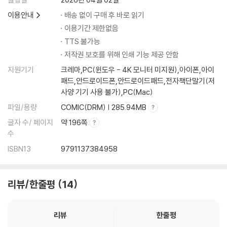
이용안내
배송 없이 구매 후 바로 읽기
이용기간 제한없음
TTS 불가능
저작권 보호를 위해 인쇄 기능 제공 안함
지원기기
크레마,PC(윈도우 - 4K 모니터 미지원),아이폰,아이
패드,안드로이드폰,안드로이드패드,전자책단말기(저
사양 기기 사용 불가),PC(Mac)
파일/용량
COMIC(DRM) | 285.94MB
글자 수/ 페이지
약 196쪽
수
ISBN13
9791137384958
리뷰/한줄평
14
리뷰
한줄평