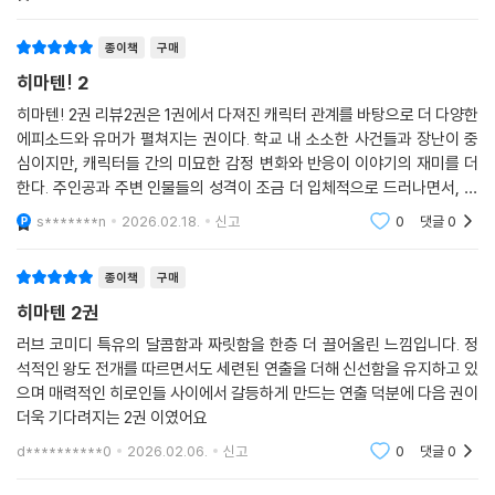
종이책
구매
히마텐! 2
히마텐! 2권 리뷰2권은 1권에서 다져진 캐릭터 관계를 바탕으로 더 다양한
에피소드와 유머가 펼쳐지는 권이다. 학교 내 소소한 사건들과 장난이 중
심이지만, 캐릭터들 간의 미묘한 감정 변화와 반응이 이야기의 재미를 더
한다. 주인공과 주변 인물들의 성격이 조금 더 입체적으로 드러나면서, 단
순한 개그물 이상의 몰입감을 준다.이번 권에서는 웃음 포인트와 감정선이
s*******n
2026.02.18.
신고
0
댓글
0
자연스럽게 섞여
종이책
구매
히마텐 2권
러브 코미디 특유의 달콤함과 짜릿함을 한층 더 끌어올린 느낌입니다. 정
석적인 왕도 전개를 따르면서도 세련된 연출을 더해 신선함을 유지하고 있
으며 매력적인 히로인들 사이에서 갈등하게 만드는 연출 덕분에 다음 권이
더욱 기다려지는 2권 이였어요
d**********0
2026.02.06.
신고
0
댓글
0