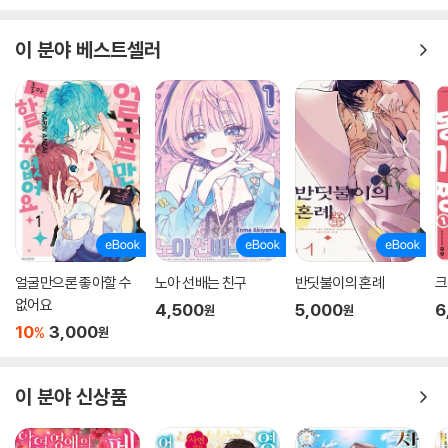
이 분야 베스트셀러
얼굴만으론 좋아할 수
노아 선배는 친구
반딧불이의 혼례
크
없어요
4,500
5,000
6
원
원
10
3,000
%
원
이 분야 신상품