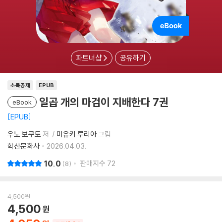
파트너샵
공유하기
소득공제
EPUB
일곱 개의 마검이 지배한다 7권
eBook
EPUB
우노 보쿠토
저
미유키 루리아
그림
학산문화사
2026.04.03.
10.0
판매지수
72
8
4,500
원
4,500