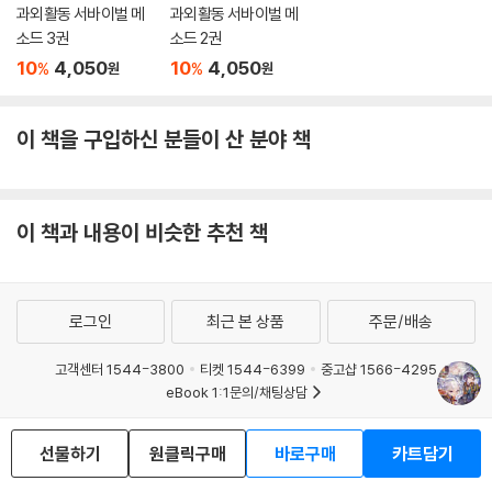
과외활동 서바이벌 메
과외활동 서바이벌 메
소드 3권
소드 2권
10
4,050
10
4,050
%
%
원
원
이 책을 구입하신 분들이 산 분야 책
이 책과 내용이 비슷한 추천 책
로그인
최근 본 상품
주문/배송
고객센터 1544-3800
티켓 1544-6399
중고샵 1566-4295
eBook 1:1문의/채팅상담
예스이십사(주) 사업자 정보
선물하기
원클릭구매
바로구매
카트담기
이용약관
개인정보처리방침
청소년보호정책
PC버전
회사소개
거래처관계자께