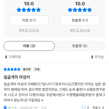
10.0
10.0
리뷰 쓰기
한줄평 쓰기
혜택 및 유의사항
혜택 및 유의사항
리뷰
2
한줄평
6
구매리뷰
추천순
종이책
구매
일곱개의 마검이
일곱개의 마검이 지배한다7입니다!7권까지나오긴했지만 아직도 일본 원
작자 발매일 따라 잡으려면 멀었지만요 그래도 요새 출판사 상황보면꾸준
히 나오고 있어서 다행이네요 주문해서받고 수령했을때밑부분이 좀찌그
러져서 왔는데 걍 가질레요ㅎ
d***k
2026.02.14.
신고
0
댓글
0