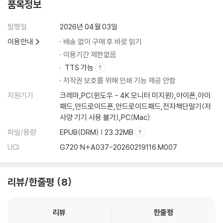
품목정보
발행일
2026년 04월 03일
이용안내
배송 없이 구매 후 바로 읽기
이용기간 제한없음
TTS 가능
저작권 보호를 위해 인쇄 기능 제공 안함
지원기기
크레마,PC(윈도우 - 4K 모니터 미지원),아이폰,아이
패드,안드로이드폰,안드로이드패드,전자책단말기(저
사양 기기 사용 불가),PC(Mac)
파일/용량
EPUB(DRM) | 23.32MB
UCI
G720:N+A037-20260219116.M007
리뷰/한줄평
8
리뷰
한줄평