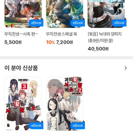
무직전생 ~사족 편~
무직전생 스페셜 북
[묶음] 늑대와 양피지
(총9권/미완결)
5,500
10
7,200
%
원
원
40,500
원
이 분야 신상품