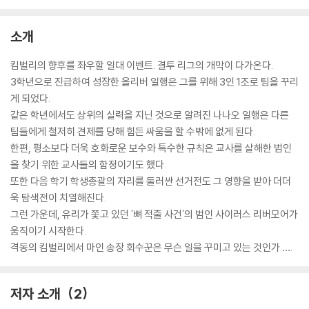
소개
킴벌리의 향후를 좌우할 일대 이벤트. 결투 리그의 개막이 다가온다.
3학년으로 진급하여 성장한 올리버 일행은 그를 위해 3인 1조로 팀을 꾸리
게 되었다.
같은 학년에서도 상위의 실력을 지닌 것으로 알려진 나나오 일행은 다른
팀들에게 철저히 견제를 당해 힘든 싸움을 할 수밖에 없게 된다.
한편, 평소보다 더욱 호화로운 보수와 특수한 규칙은 교사를 살해한 범인
을 찾기 위한 교사들의 함정이기도 했다.
또한 다음 학기 학생총괄의 자리를 둘러싼 선거전도 그 영향을 받아 더더
욱 탐색전이 치열해진다.
그런 가운데, 유리가 쫓고 있던 '뼈 적출 사건'의 범인 사이러스 리버모어가
움직이기 시작한다.
격동의 킴벌리에서 마인 송장 회수꾼은 무슨 일을 꾸미고 있는 것인가 ….
저자 소개
2