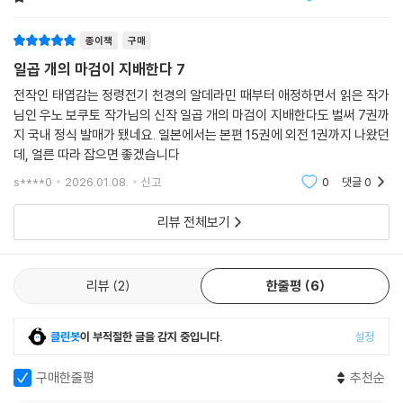
종이책
구매
일곱 개의 마검이 지배한다 7
전작인 태엽감는 정령전기 천경의 알데라민 때부터 애정하면서 읽은 작가
님인 우노 보쿠토 작가님의 신작 일곱 개의 마검이 지배한다도 벌써 7권까
지 국내 정식 발매가 됐네요. 일본에서는 본편 15권에 외전 1권까지 나왔던
데, 얼른 따라 잡으면 좋겠습니다
s****0
2026.01.08.
신고
0
댓글
0
리뷰 전체보기
리뷰
2
한줄평
6
클린봇
이 부적절한 글을 감지 중입니다.
설정
구매한줄평
추천순