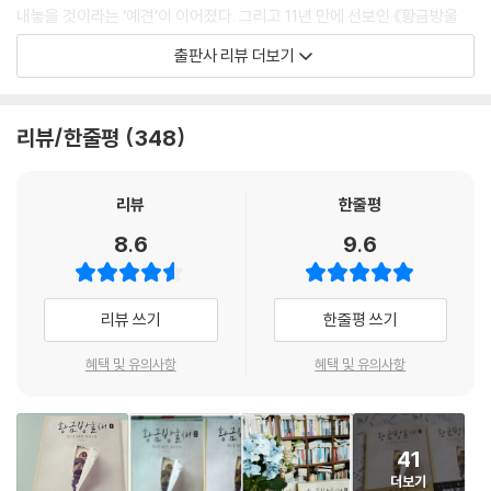
내놓을 것이라는 ‘예견’이 이어졌다. 그리고 11년 만에 선보인 《황금방울
새》는 그러한 기대감을 만족시키기에 충분했다.
출판사 리뷰 더보기
상실의 순간 시작된 위험한 갈망,
그리고 원점을 향한 오디세이
리뷰/한줄평
348
[황금방울새]는 폭발 사고로 사망한 17세기 화가 카렐 파브리티우스의 실
제 그림으로, 주인공 소년 시오는 미술관 폭발에서 어머니를 잃고 이 작품
리뷰
한줄평
과 함께 현장을 빠져나온다. 이미 아버지는 그와 어머니를 버리고 떠난 상
8.6
9.6
황에서, 소년은 부유한 친구 집에 맡겨지고, 세상은 사라진 [황금방울새]
를 찾기 시작한다. 상실감 속에 그림을 돌려줄 기회를 놓친 소년은 이제 그
림을 ‘내 것’이라 생각하게 되고, 험난한 길로 들어선다. 홰에 묶인 그림 속
리뷰 쓰기
한줄평 쓰기
방울새처럼 소년은 발버둥칠수록 어리석은 선택을 거듭하며 어머니를 잃
은 운명의 날로 회귀할 뿐이다. 과연 소년은 온전한 삶을 되찾고 그림 또한
혜택 및 유의사항
혜택 및 유의사항
제자리로 돌아갈 수 있을 것인가.
한 번의 비극으로 보통의 궤도를 벗어난 소년의 성장담을 통해 소설은 운
41
명이라 불리는 인간의 나약함을 되돌아보고, 그러한 나약함은 변하지 않는
더보기
것들에 대한 동경과 집착으로 표출된다. 소년을 따라 펼쳐지는 예술 암시