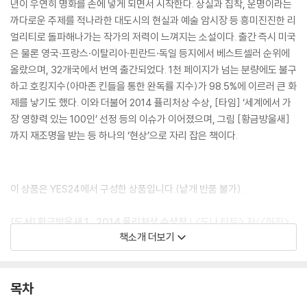
년이 우연히 명화를 손에 넣게 되면서 시작한다. 상실과 집착, 운명이라는
까다로운 주제를 적나라한 대도시의 현실과 예술 암시장 등 흥미진진한 리
얼리티로 돌파해나가는 작가의 저력이 느껴지는 소설이다. 출간 즉시 미국
은 물론 영국·프랑스·이탈리아·핀란드·독일 등지에서 베스트셀러 순위에
올랐으며, 32개국에서 번역 출간되었다. 1천 페이지가 넘는 분량에도 불구
하고 호킹지수(아마존 킨들을 통한 완독률 지수)가 98.5%에 이르러 큰 화
제를 낳기도 했다. 이와 더불어 2014 퓰리처상 수상, [타임] ‘세계에서 가
장 영향력 있는 100인’ 선정 등의 이슈가 이어졌으며, 그림 [황금방울새]
까지 재조명을 받는 등 하나의 ‘현상’으로 자리 잡은 책이다.
이 상품은 YES24에서 구성한 상품입니다.(낱개 반품 불가).
[도서] 황금방울새 1 : 2014 퓰리처상 수상작
| <도나 타트> 저/<허진>
책소개 더보기
역 | 은행나무
완독률 98.5%의 압도적 1위! 2014 퓰리처상 수상작 유려한 수사와 강박
적일 정도로 세밀한 설정으로 천재 작가라고 수식되는 도나 타트가 11년
목차
만에 신작을 선보였다. 카렐 파브리티우스의 실제 그림을 소재로 한 이 책
은 미술관 폭탄 테러에서 엄마를 잃고 홀로 살아남은 소년이 우연히 명화