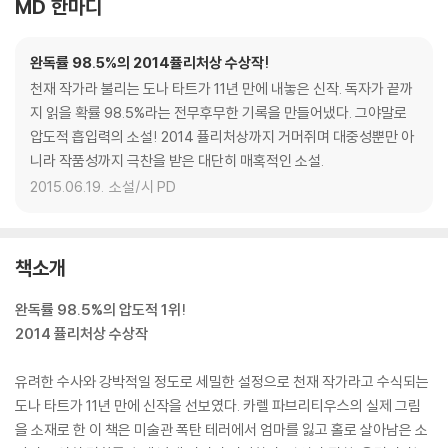
MD 한마디
완독률 98.5%의 2014퓰리처상 수상작!
천재 작가라 불리는 도나 타트가 11년 만에 내놓은 신작. 독자가 끝까
지 읽을 확률 98.5%라는 전무후무한 기록을 만들어냈다. 그야말로
압도적 흡입력의 소설! 2014 퓰리처상까지 거머쥐며 대중성뿐만 아
니라 작품성까지 극찬을 받은 대단히 매혹적인 소설.
2015.06.19.
소설/시 PD
책소개
완독률 98.5%의 압도적 1위!
2014 퓰리처상 수상작
유려한 수사와 강박적일 정도로 세밀한 설정으로 천재 작가라고 수식되는
도나 타트가 11년 만에 신작을 선보였다. 카렐 파브리티우스의 실제 그림
을 소재로 한 이 책은 미술관 폭탄 테러에서 엄마를 잃고 홀로 살아남은 소