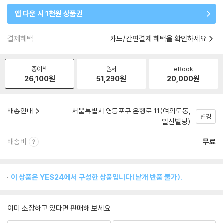
앱 다운 시 1천원 상품권
결제혜택
카드/간편결제 혜택을 확인하세요
종이책
원서
eBook
26,100
원
51,290
원
20,000
원
배송안내
서울특별시 영등포구 은행로 11(여의도동,
변경
일신빌딩)
배송비
무료
이 상품은 YES24에서 구성한 상품입니다(낱개 반품 불가).
이미 소장하고 있다면 판매해 보세요.