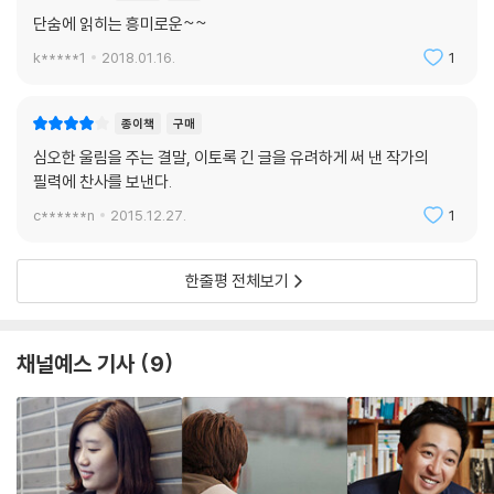
단숨에 읽히는 흥미로운~~
k*****1
2018.01.16.
1
종이책
구매
심오한 울림을 주는 결말, 이토록 긴 글을 유려하게 써 낸 작가의
필력에 찬사를 보낸다.
c******n
2015.12.27.
1
한줄평 전체보기
채널예스 기사
9