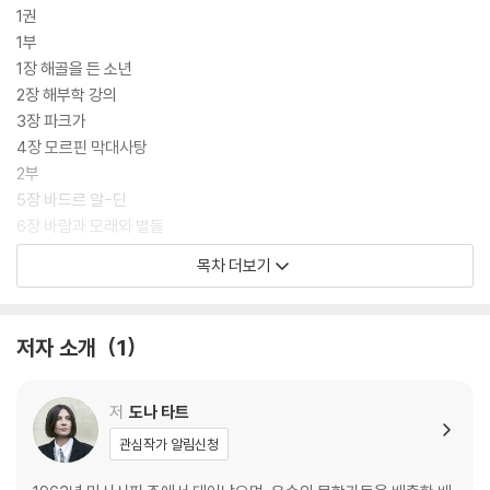
1권
를 손에 넣게 되면서 시작한다. 상실과 집착, 운명이라는 까다로운 주제를
1부
적나라한 대도시의 현실과 예술 암시장 등 흥미진진한 리얼리티로 돌파해
1장 해골을 든 소년
나가는 작가의 저력이 느껴지는 소설이다. 출간 즉시 미국은 물론 영국·프
2장 해부학 강의
랑스·이탈리아·핀란드·독일 등지에서 베스트셀러 순위에 올랐으며, 32개
3장 파크가
국에서 번역 출간되었다. 1천 페이지가 넘는 분량에도 불구하고 호킹지수
4장 모르핀 막대사탕
(아마존 킨들을 통한 완독률 지수)가 98.5%에 이르러 큰 화제를 낳기도
2부
했다.
5장 바드르 알-딘
6장 바람과 모래와 별들
[도서] 황금방울새 2 : 2014 퓰리처상 수상작
| <도나 타트> 저/<허진>
3부
역 | 은행나무
목차 더보기
7장 가게 뒤의 가게
완독률 98.5%의 압도적 1위! 2014 퓰리처상 수상작
유려한 수사와 강
8장 가게 뒤의 가게, 계속
박적일 정도로 세밀한 설정으로 천재 작가라고 수식되는 도나 타트가 11년
만에 신작을 선보였다. 카렐 파브리티우스의 실제 그림을 소재로 한 이 책
저자 소개
1
은 미술관 폭탄 테러에서 엄마를 잃고 홀로 살아남은 소년이 우연히 명화
1권
를 손에 넣게 되면서 시작한다. 상실과 집착, 운명이라는 까다로운 주제를
1부
저
도나 타트
적나라한 대도시의 현실과 예술 암시장 등 흥미진진한 리얼리티로 돌파해
1장 해골을 든 소년
나가는 작가의 저력이 느껴지는 소설이다. 출간 즉시 미국은 물론 영국·프
2장 해부학 강의
관심작가 알림신청
랑스·이탈리아·핀란드·독일 등지에서 베스트셀러 순위에 올랐으며, 32개
3장 파크가