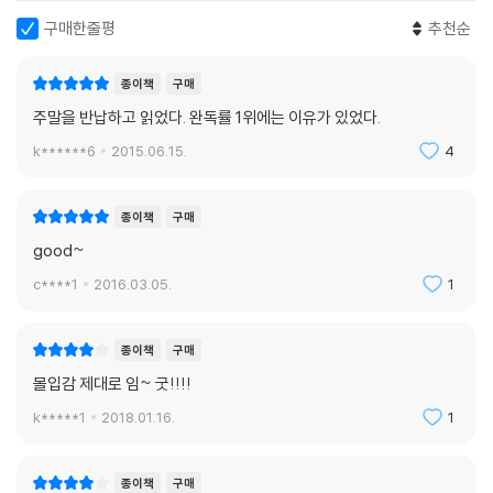
이 작품에서는 아무것도 그냥 언급되지 않는다. 모든 것이 교묘하게 연결
구매한줄평
추천순
되어 있고, 모든 장면이 중요하다.-〈네덜란드 다흐블라트〉
종이책
구매
주말을 반납하고 읽었다. 완독률 1위에는 이유가 있었다.
k******6
2015.06.15.
4
종이책
구매
good~
c****1
2016.03.05.
1
종이책
구매
몰입감 제대로 임~ 굿!!!!
k*****1
2018.01.16.
1
종이책
구매