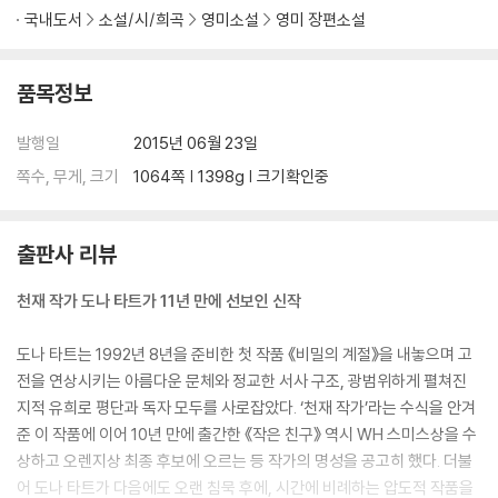
국내도서
소설/시/희곡
영미소설
영미 장편소설
품목정보
발행일
2015년 06월 23일
쪽수, 무게, 크기
1064쪽 | 1398g | 크기확인중
출판사 리뷰
천재 작가 도나 타트가 11년 만에 선보인 신작
도나 타트는 1992년 8년을 준비한 첫 작품 《비밀의 계절》을 내놓으며 고
전을 연상시키는 아름다운 문체와 정교한 서사 구조, 광범위하게 펼쳐진
지적 유희로 평단과 독자 모두를 사로잡았다. ‘천재 작가’라는 수식을 안겨
준 이 작품에 이어 10년 만에 출간한 《작은 친구》 역시 WH 스미스상을 수
상하고 오렌지상 최종 후보에 오르는 등 작가의 명성을 공고히 했다. 더불
어 도나 타트가 다음에도 오랜 침묵 후에, 시간에 비례하는 압도적 작품을