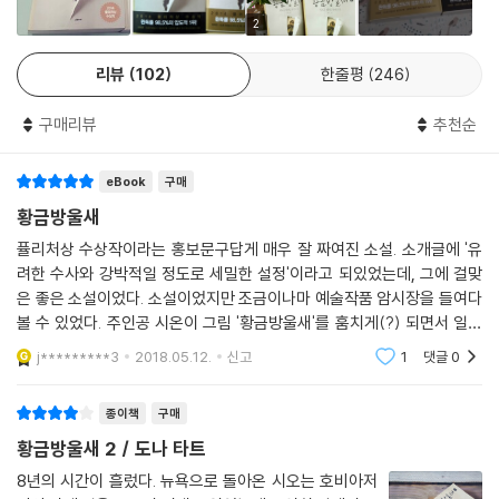
장의 모습과 고가구를 수리하고 거래하는 생소한 풍경은 그런 의미에서 이
2
야기를 흥미롭게 견인하는 동시에 핵심에 자리한다. 뉴욕이라는 메트로폴
리뷰
102
한줄평
246
리탄의 적나라한 모습 역시 마찬가지다. 사회 밑바닥 계층에 묶인 이민자
들과 엘리트 계층의 대조는 흥미로운 관찰이자 그 자체로 인간 현실에 대
구매리뷰
추천순
한 쓰디쓴 통찰이다.
eBook
구매
《황금방울새》를 둘러싼 폭발적 반응
황금방울새
이처럼 까다로운 주제를 유려한 수사와 세밀한 설정으로 돌파하는 《황금
퓰리처상 수상작이라는 홍보문구답게 매우 잘 짜여진 소설. 소개글에 '유
방울새》는 출간 즉시 큰 화제를 낳았다. 미국 연예지 [배니티페어]는 전미
려한 수사와 강박적일 정도로 세밀한 설정'이라고 되있었는데, 그에 걸맞
를 휩쓴 인기 드라마 [브레이킹배드]에 빗대 ‘[브레이킹배드] 봤어?’라는
은 좋은 소설이었다. 소설이었지만 조금이나마 예술작품 암시장을 들여다
센세이션이 ‘《황금방울새》 읽었어?’로 재현되었다고 표현하기도 했다.
볼 수 있었다. 주인공 시온이 그림 '황금방울새'를 훔치게(?) 되면서 일어
[뉴욕타임스] 베스트셀러 순위에 45주간 올랐고, 영국·프랑스·이탈리아·
나는 일들은 정말 손에 땀을 쥐고 지켜볼 정도로 긴박감 있었다. 다시 읽고
j*********3
2018.05.12.
신고
1
댓글
0
싶은 책이다.
핀란드·독일에서도 장기간 베스트셀러 자리를 차지했으며, 32개국 번역
출간, 워너브러더스사 영화화 예정 등의 이슈가 이어졌다. 또한 아마존·[뉴
종이책
구매
욕타임스]·[퍼블리셔스위클리]에서 최고의 책에 선정되었고, 미국 도서관
황금방울새 2 / 도나 타트
협회 앤드루 카네기 메달과 2014 퓰리처상을 수상하면서 그 작품성까지
인정받았다.
8년의 시간이 흘렀다. 뉴욕으로 돌아온 시오는 호비아저