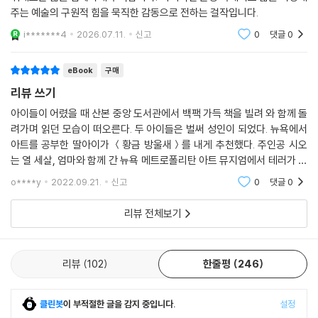
주는 예술의 구원적 힘을 묵직한 감동으로 전하는 걸작입니다.
추천사
i*******4
2026.07.11.
신고
0
댓글
0
읽는 내내 투수가 한 점도 내주지 않고 끝까지 이끌어가는 경기를 보는 것
eBook
구매
처럼 놀라고 흥분했다. 실수가 나길 기대하고 있다면, 이 책에서는 헛수고
리뷰 쓰기
다. 도나 타트는 ‘중독적이며 삶의 버거운 슬픔으로부터 우리를 구원하는
예술’이라는 주제를 과감히 돌파하면서 문학작품으로서 큰 성공을 거뒀다.
아이들이 어렸을 때 산본 중앙 도서관에서 백팩 가득 책을 빌려 와 함께 돌
려가며 읽던 모습이 떠오른다. 두 아이들은 벌써 성인이 되었다. 뉴욕에서
-스티븐 킹
아트를 공부한 딸아이가 ＜황금 방울새＞를 내게 추천했다. 주인공 시오
는 열 세살, 엄마와 함께 간 뉴욕 메트로폴리탄 아트 뮤지엄에서 테러가 발
상실의 슬픔에 빠진 소년과 사라진 명작이 복잡하게 얽히는 과정을 따라
생해 엄마를 잃고 평생 트라우마에 시달린다. 인간이 태어나 처음 만나는
인물들이 정교하게 그려진다. 우리의 정신을 자극하고 심장을 두드리는 아
o****y
2022.09.21.
신고
0
댓글
0
세상인 부모가
름다운 소설이다.-Pulitzer.org
리뷰 전체보기
도나 타트의 뛰어난 스토리텔링으로 완성시킨 흥미롭고 조화로운 작품. 독
자들에게 밤을 지새우며 몰입해서 읽는 즐거움을 되살려줄 것이다.-미치
리뷰
102
한줄평
246
코 카쿠타니 퓰리처상 수상 평론가
대단히 매혹적인 소설. 기꺼이 손에 붙들고 있고 싶어진다.-[르 몽드]
클린봇
이 부적절한 글을 감지 중입니다.
설정