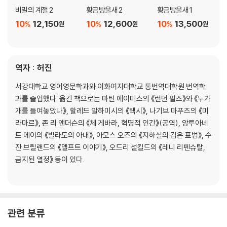
비밀의 계절 2
황금방울새 2
황금방울새 1
10
12,150
10
12,600
10
13,500
%
%
%
원
원
원
역자 : 허진
서강대학교 영어영문학과와 이화여자대학교 통번역대학원 번역학
과를 졸업했다. 옮긴 책으로는 마틴 에이미스의 《런던 필즈》와 《누가
개를 들여놓았나》, 할레드 알하미시의 《택시》, 나기브 마푸즈의 《미
라마르》, 존 리 앤더슨의 《체 게바라, 혁명적 인간》(공역), 앙투아네
트 메이의 《빌라도의 아내》, 아모스 오즈의 《지하실의 검은 표범》, 수
잔 브릴랜드의 《델프트 이야기》, 오드리 설킬드의 《레니 리펜슈탈,
금지된 열정》 등이 있다.
관련 분류