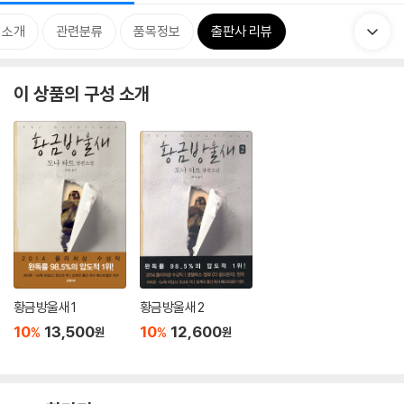
 소개
관련분류
품목정보
출판사 리뷰
이 상품의 구성 소개
황금방울새 1
황금방울새 2
10
13,500
10
12,600
%
%
원
원