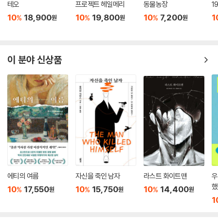
테오
프로젝트 헤일메리
동물농장
1
10
18,900
10
19,800
10
7,200
1
%
%
%
원
원
원
이 분야 신상품
에티의 여름
자신을 죽인 남자
라스트 화이트맨
우
했
10
17,550
10
15,750
10
14,400
%
%
%
원
원
원
1