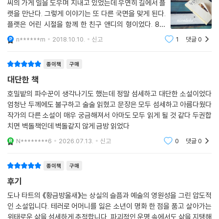
씨의 가게 일을 도우며 지내고 있었는데 우연히 길에서 플
랫을 만난다. 그렇게 이야기는 또 다른 국면을 맞게 된다.
더욱 흥미롭게는 원서로 800페이지에 가까운 방대한 분량에도 불구하고
플랫은 어린 시절을 함께 한 친구 앤디의 형이었다. 8년
호킹지수 98.5%로 완독률 1위를 기록하기도 했다. 호킹지수란 위스콘신
전 뉴욕으로 돌아와 어디로 가야하나 길거리에서 방황할
대학 교수 조던 엘런버그가 개발한 것으로, 아마존 킨들의 하이라이트(밑
n******m
2018.10.10.
신고
1
댓글
0
때 우연히 보았던 앤디의 아버지. 그러나 자신을 알아보지
줄 치기) 기능을 통해 독자들이 책에서 가장 많이 밑줄을 친 다섯 개 부분
못하는 그를 보면서 그 집으로 다시 찾아
의 분포도를 기준으로 한다. 아마존 베스트셀러를 대상으로 한 이 조사에
종이책
구매
서 《황금방울새》는 다른 도서들과 현저한 차이(《헝거게임》 43.4%, 《위
대단한 책
대한 유산》 28.3%)로 1위에 올랐다. 이 같은 높은 흡입력을 두고 소설가
호밀밭의 파수꾼이 생각나기도 했는데 정말 섬세하고 대단한 소설이었다
스티븐 킹은 ‘도무지 실수가 나지 않는 경기를 보는 것 같다’고 평하기도 했
엄청난 두께에도 불구하고 술술 읽혔고 문장은 모두 섬세하고 아름다웠다
다.
작가의 다른 소설이 매우 궁금해져서 아마도 모두 읽게 될 것 같다 두권합
치면 벽돌책인데 벽돌같지 않게 금방 읽었다
작품의 인기와 더불어 11년을 침묵한 작가에 대한 관심도 다시 높아져 [타
N********6
2026.07.13.
신고
0
댓글
0
임]의 세계에서 가장 영향력 있는 100인에 선정되었고, 패션 디자이너 케
이트 실베스터는 매니시한 패션을 고수하는 그녀에게 영감을 받아 ‘타
종이책
구매
트’라는 컬렉션을 선보이기도 했다. 뿐만 아니라 뉴욕 프릭 컬렉션 미술관
이 마련한 ‘네덜란드 거장전’에서 세 달간 20만 명의 관람객이 [황금방울
후기
새]를 보러오는 등 그림 자체도 큰 주목을 받았다. 이처럼 1992년 데뷔 당
도나 타트의 《황금방울새》는 상실의 슬픔과 예술의 영원성을 그린 압도적
시 도나 타트 열풍에 다시 불을 붙이며 하나의 현상으로 자리 잡은 책이다.
인 소설입니다. 테러로 어머니를 잃은 소년이 명화 한 점을 품고 살아가는
위태로운 삶을 섬세하게 추적합니다. 파괴적인 운명 속에서도 삶을 지탱해