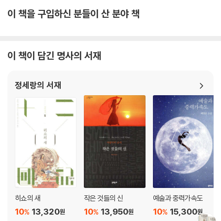
이 책을 구입하신 분들이 산 분야 책
이 책이 담긴 명사의 서재
정세랑의 서재
히쇼의 새
작은 것들의 신
예술과 중력가속도
10
13,320
10
13,950
10
15,300
%
%
%
원
원
원