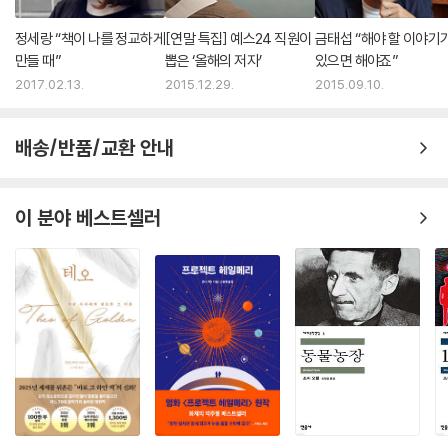
정세랑 “책이 나를 정교하게
[연말 특집] 예스24 직원이
금태섭 “해야 할 이야기
만들 때”
뽑은 ‘올해의 저자’
있으면 해야죠”
2017.02.13.
2015.12.29.
2015.09.10.
배송/반품/교환 안내
이 분야 베스트셀러