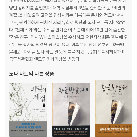
1963년 미시시피 주에서 태어났으며, 유수의 문학가들을 배출한 베
국에서 번역 출간되었다. 1천 페이지가 넘는 분량에도 불구하고 호킹지수
4장 모르핀 막대사탕
닝턴 칼리지를 졸업했다. 대학 시절부터 8년을 준비한 작품 『비밀의
(아마존 킨들을 통한 완독률 지수)가 98.5%에 이르러 큰 화제를 낳기도
2부
계절』을 내놓으며 고전을 연상시키는 아름다운 문체와 정교한 서사
했다. 이와 더불어 2014 퓰리처상 수상, [타임] ‘세계에서 가장 영향력 있
5장 바드르 알-딘
구조, 광범위하게 펼쳐진 지적 유희로 평단과 독자 모두를 사로잡았
는 100인’ 선정 등의 이슈가 이어졌으며, 그림 [황금방울새]까지 재조명을
6장 바람과 모래와 별들
다. ‘천재 작가’라는 수식을 안겨준 이 작품에 이어 10년 만에 출간한
받는 등 하나의 ‘현상’으로 자리 잡은 책이다.
3부
『작은 친구』 역시 WH 스미스상을 수상하고 오렌지상 최종 후보에 오
7장 가게 뒤의 가게
르는 등 작가의 명성을 공고히 했다. 이후 11년 만에 선보인 『황금방
8장 가게 뒤의 가게, 계속
울새』는 다시금 도나 타트 열풍에 불을 지폈고, 2014 퓰리처상과 미
국도서관협회 앤드루 카네기상을 받았다.
도나 타트
의 다른 상품