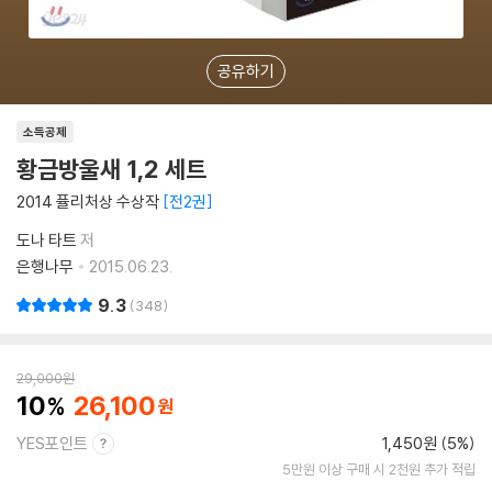
공유하기
소득공제
황금방울새 1,2 세트
2014 퓰리처상 수상작
전2권
도나 타트
저
은행나무
2015.06.23.
9.3
348
29,000
원
10
26,100
YES포인트
1,450원 (5%)
5만원 이상 구매 시 2천원 추가 적립