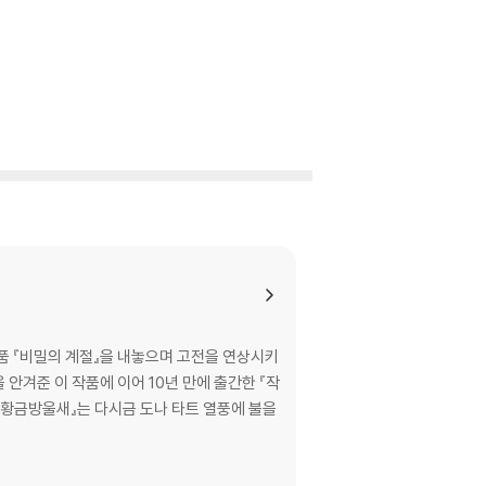
품 『비밀의 계절』을 내놓으며 고전을 연상시키
안겨준 이 작품에 이어 10년 만에 출간한 『작
 『황금방울새』는 다시금 도나 타트 열풍에 불을