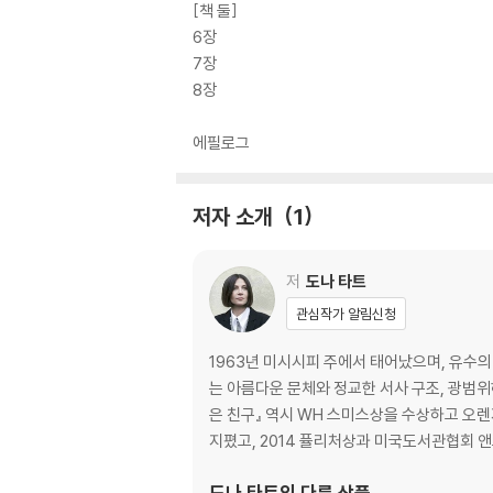
[책 둘]
6장
7장
8장
에필로그
저자 소개
1
저
도나 타트
관심작가 알림신청
1963년 미시시피 주에서 태어났으며, 유수
는 아름다운 문체와 정교한 서사 구조, 광범위
은 친구』 역시 WH 스미스상을 수상하고 오렌
지폈고, 2014 퓰리처상과 미국도서관협회 
도나 타트
의 다른 상품