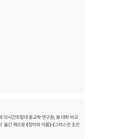
국 미시간주립대 종교학 연구원, 동 대학 비교
. 옮긴 책으로 《장미의 이름》 《그리스인 조르