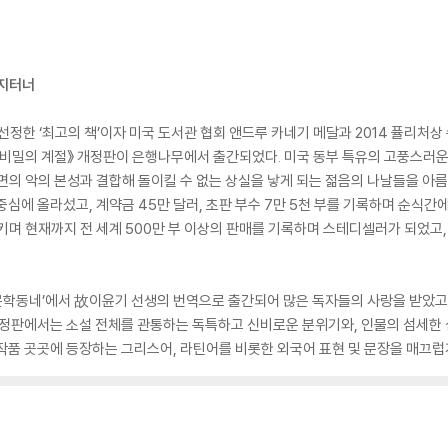
이지터너
선정한 ‘최고의 책’이자 미국 도서관 협회 앤드루 카네기 메달과 2014 퓰리처상
《비밀의 계절》 개정판이 은행나무에서 출간되었다. 미국 동부 특유의 고풍스러운
면의 악의 본성과 결합해 돌이킬 수 없는 상실을 낳게 되는 젊음의 나날들을 아름
중심에 올라섰고, 계약금 45만 달러, 초판 부수 7만 5천 부를 기록하며 순식간
키며 현재까지 전 세계 500만 부 이상의 판매를 기록하며 스테디셀러가 되었고,
년 ‘문학동네’에서 故이윤기 선생의 번역으로 출간되어 많은 독자들의 사랑을 받았
개정판에서는 소설 전체를 관통하는 독특하고 신비로운 분위기와, 인물의 섬세한 
작품 곳곳에 등장하는 그리스어, 라틴어를 비롯한 외국어 표현 및 문장을 매끄럽