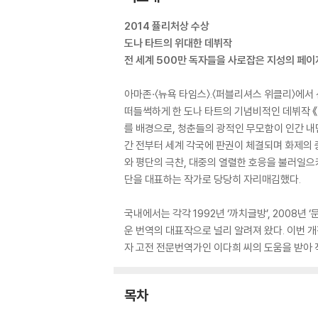
2014 퓰리처상 수상
도나 타트의 위대한 데뷔작
전 세계 500만 독자들을 사로잡은 지성의 페
아마존·〈뉴욕 타임스〉.〈퍼블리셔스 위클리〉에서 
떠들썩하게 한 도나 타트의 기념비적인 데뷔작 
를 배경으로, 청춘들의 광적인 무모함이 인간 내
간 전부터 세계 각국에 판권이 체결되며 화제의 
와 평단의 극찬, 대중의 열렬한 호응을 불러일으
단을 대표하는 작가로 당당히 자리매김했다.
국내에서는 각각 1992년 ‘까치글방’, 2008
운 번역의 대표작으로 널리 알려져 왔다. 이번 
자 고전 전문번역가인 이다희 씨의 도움을 받아 
목차