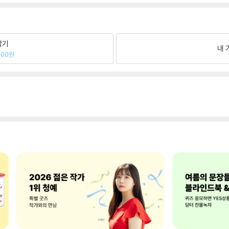
팔기
내 
500원