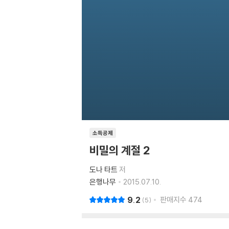
소득공제
비밀의 계절 2
도나 타트
저
은행나무
2015.07.10.
9.2
판매지수
474
5