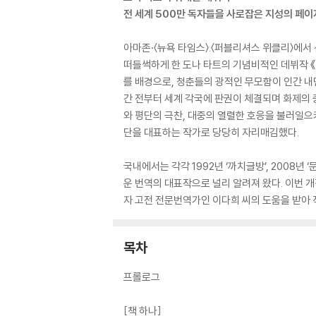
전 세계 500만 독자들을 사로잡은 지성의 페
아마존·〈뉴욕 타임스〉.〈퍼블리셔스 위클리〉에서 
떠들썩하게 한 도나 타트의 기념비적인 데뷔작 
를 배경으로, 청춘들의 광적인 무모함이 인간 내
간 전부터 세계 각국에 판권이 체결되며 화제의 
와 평단의 극찬, 대중의 열렬한 호응을 불러일으
단을 대표하는 작가로 당당히 자리매김했다.
국내에서는 각각 1992년 ‘까치글방’, 2008
운 번역의 대표작으로 널리 알려져 왔다. 이번 
자 고전 전문번역가인 이다희 씨의 도움을 받아 
목차
프롤로그
[책 하나]