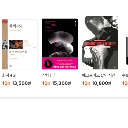
화씨 451
삼체 1부
애크로이드 살인 사건
수확
10
13,500
10
15,300
10
10,800
10
%
%
%
원
원
원