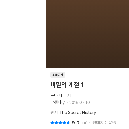
소득공제
비밀의 계절 1
도나 타트
저
은행나무
2015.07.10.
원서
The Secret History
9.0
판매지수
426
14