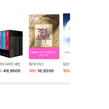
자 시리즈 세트
핑거스미스
당신 인생의 이야기
제노사
49,950
10
16,920
10
15,300
10
1
%
%
%
%
원
원
원