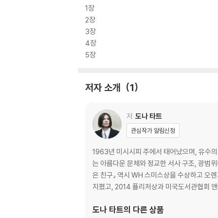
1장
2장
3장
4장
5장
저자 소개
1
저
도나 타트
관심작가 알림신청
1963년 미시시피 주에서 태어났으며, 유수
는 아름다운 문체와 정교한 서사 구조, 광범위
은 친구』 역시 WH 스미스상을 수상하고 오렌
지폈고, 2014 퓰리처상과 미국도서관협회 
도나 타트
의 다른 상품