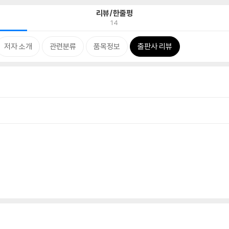
리뷰/한줄평
14
저자 소개
관련분류
품목정보
출판사 리뷰