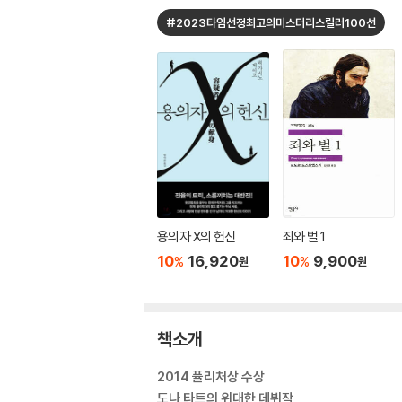
#2023타임선정최고의미스터리스릴러100선
용의자 X의 헌신
죄와 벌 1
10
16,920
10
9,900
%
%
원
원
책소개
2014 퓰리처상 수상
도나 타트의 위대한 데뷔작