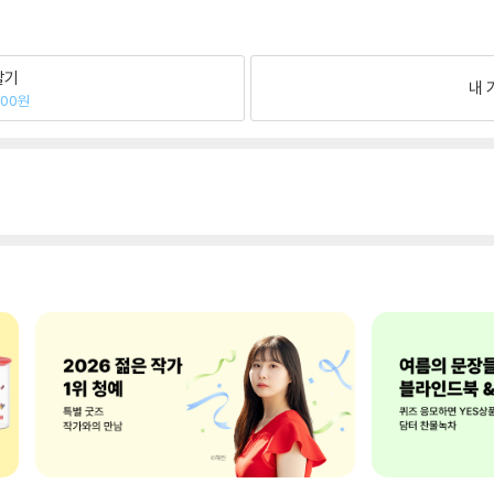
팔기
내 
400원