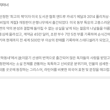
이지터너
선정한 ‘최고의 책’이자 미국 도서관 협회 앤드루 카네기 메달과 2014 퓰리처상
《비밀의 계절》 개정판이 은행나무에서 출간되었다. 미국 동부 특유의 고풍스러운
면의 악의 본성과 결합해 돌이킬 수 없는 상실을 낳게 되는 젊음의 나날들을 아름
중심에 올라섰고, 계약금 45만 달러, 초판 부수 7만 5천 부를 기록하며 순식간
키며 현재까지 전 세계 500만 부 이상의 판매를 기록하며 스테디셀러가 되었고,
년 ‘문학동네’에서 故이윤기 선생의 번역으로 출간되어 많은 독자들의 사랑을 받았
개정판에서는 소설 전체를 관통하는 독특하고 신비로운 분위기와, 인물의 섬세한 
작품 곳곳에 등장하는 그리스어, 라틴어를 비롯한 외국어 표현 및 문장을 매끄럽