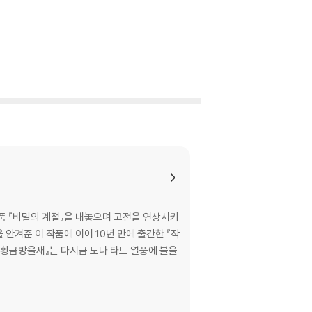
품 『비밀의 계절』을 내놓으며 고전을 연상시키
안겨준 이 작품에 이어 10년 만에 출간한 『작
 『황금방울새』는 다시금 도나 타트 열풍에 불을