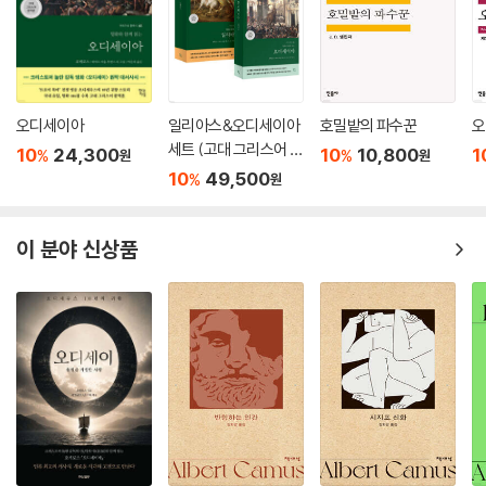
오디세이아
일리아스&오디세이아
호밀밭의 파수꾼
오
세트 (고대 그리스어 완
10
24,300
10
10,800
1
%
%
원
원
역본)
10
49,500
%
원
이 분야 신상품