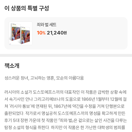
이 상품의 특별 구성
죄와 벌 세트
10
21,240
%
원
책소개
성스러운 창녀, 고뇌하는 영혼, 모순의 아름다움
러시아의 소설가 도스또예프스끼의 대표작인 이 작품은 급박한 상황 속에
서 속기사인 안나 그리고리예브나의 도움으로 1866년 1월부터 12월에 걸
쳐 '러시아 통보'에 연재된 뒤, 1867년에 약간을 수정을 거쳐 단행본으로
출판되었다. 작가로서 명실공히 도스또예프스끼의 명성을 확고하게 만든
후기 5대 장편 가운데 첫 작품인 「죄와 벌」은 겉으로는 살인 사건을 다루는
탐정 소설의 형식을 취한다. 하지만 이 작품은 한 가난한 대학생의 범죄를