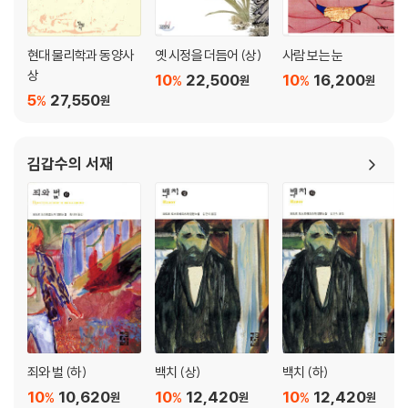
현대 물리학과 동양사
옛 시정을 더듬어 (상)
사람 보는 눈
상
10
22,500
10
16,200
%
%
원
원
5
27,550
%
원
김갑수의 서재
죄와 벌 (하)
백치 (상)
백치 (하)
10
10,620
10
12,420
10
12,420
%
%
%
원
원
원