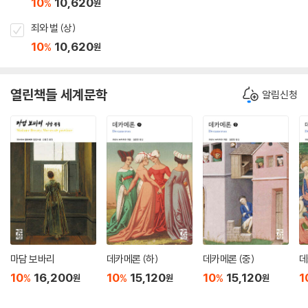
10
10,620
%
원
죄와 벌 (상)
10
10,620
%
원
열린책들 세계문학
알림신청
마담 보바리
데카메론 (하)
데카메론 (중)
데
10
16,200
10
15,120
10
15,120
1
%
%
%
원
원
원