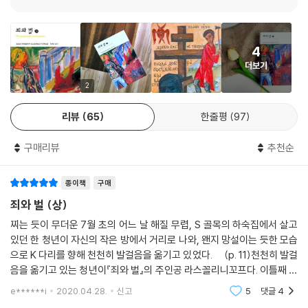
4
더보기
2
리뷰
65
한줄평
97
구매리뷰
추천순
종이책
구매
죄와 벌 (상)
찌는 듯이 무더운 7월 초의 어느 날 해질 무렵, S 골목의 하숙집에서 살고
있던 한 청년이 자신의 작은 방에서 거리로 나와, 왠지 망설이는 듯한 모습
으로 K 다리를 향해 천천히 발걸음을 옮기고 있었다. (p. 11)천천히 발걸
음을 옮기고 있는 청년이『죄와 벌』의 주인공 라스꼴리니꼬프다. 이틀째 아
무것도 먹지 못해 생각이 뒤죽박죽이다. 〈음······ 그래······ 모든 일은 마음
e******i
2020.04.28.
신고
5
댓글
4
먹