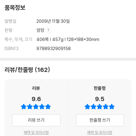
품목정보
발행일
2009년 11월 30일
판형
양장
쪽수, 무게, 크기
406쪽 | 457g | 128*188*30mm
ISBN13
9788932909158
리뷰/한줄평
162
리뷰
한줄평
9.6
9.5
리뷰 쓰기
한줄평 쓰기
혜택 및 유의사항
혜택 및 유의사항