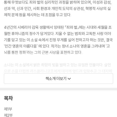
통해 무엇보다도 죄와 벌의 심리적인 과정을 밝히며 있으며, 이성과 감성,
선과 악, 신과 인간, 사회 환경과 개인적 도덕의 상관성, 혁명적 사상의 실
제적 문제 등을 제시하는 데 초점을 두고 있다.
4년간의 시베리아 감옥 생활에서 잉태된 『죄와 벌』에는 시대와 세월을 초
월한 휴머니즘의 정수가 담겨있다. 지울 수 없는 범죄와 고독한 사랑 이야
기를 담고 있는 이 소설 속에서 진정 무게를 실어 전하고자 하는 것은, 결국
'인간 영혼의 아름다움' 에 있다. 작가는 창녀 소냐의 영혼을 그려내며 '고
뇌를 통한 정화'라는 그의 근본 사상을 표현하고 있다.
소냐는 이 소설에서 밝은 희망의 빛을 발하고 있는 유일한 인물이다. 살인
으로 손을 더럽힌 라스콜리니코프에게 대지에 엎드려 입맞추고 그 대지에
속죄하라고 권하는 소냐는, 비록 황색감찰을 지닌 창녀지만 신의 축복을
책소개 더보기
가장 많이 받은 인간일 것이다.
목차
제1부
제2부