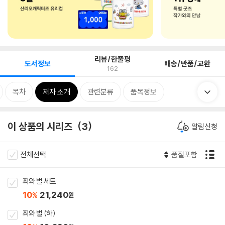
리뷰/한줄평
도서정보
배송/반품/교환
162
목차
저자 소개
관련분류
품목정보
이 상품의 시리즈
3
알림신청
전체선택
품절포함
죄와 벌 세트
10
21,240
%
원
죄와 벌 (하)