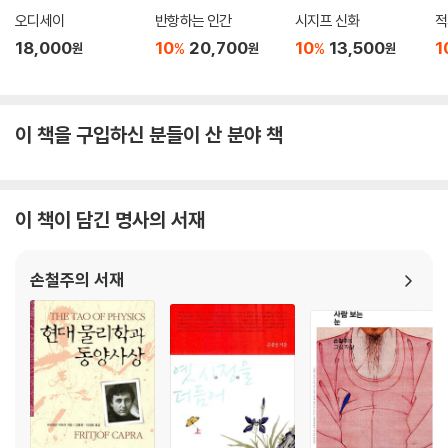
오디세이
반항하는 인간
시지프 신화
적
18,000
10
20,700
10
13,500
1
%
%
원
원
원
이 책을 구입하신 분들이 산 분야 책
이 책이 담긴 명사의 서재
손철주의 서재