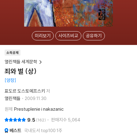
미리보기
사이즈비교
공유하기
소득공제
열린책들 세계문학
죄와 벌 (상)
양장
표도르 도스토예프스키
저
열린책들
2009.11.30.
원제
Prestuplenie i nakazanic
9.5
판매지수
5,064
162
베스트
국내도서 top100 1주