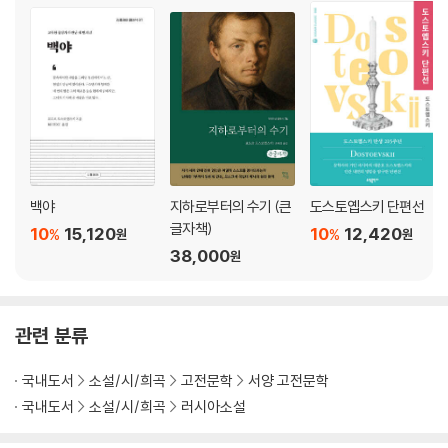
백야
지하로부터의 수기 (큰
도스토옙스키 단편선
글자책)
10
15,120
10
12,420
%
%
원
원
38,000
원
관련 분류
국내도서
소설/시/희곡
고전문학
서양 고전문학
국내도서
소설/시/희곡
러시아소설