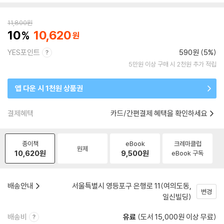
11,800
원
10
10,620
YES포인트
590원 (5%)
5만원 이상 구매 시 2천원 추가 적립
앱 다운 시 1천원 상품권
결제혜택
카드/간편결제 혜택을 확인하세요
종이책
eBook
크레마클럽
원제
10,620
원
9,500
원
eBook 구독
배송안내
서울특별시 영등포구 은행로 11(여의도동,
변경
일신빌딩)
배송비
유료
(도서 15,000원 이상 무료)