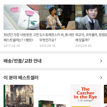
10년간 가장 사랑 받은 고전
도스토예프스키 씨, 용서란
피규어, 코카콜라, 청첩
베스트셀러는? <햄릿>
무엇인가요?
왜 모을까?
2017.04.20.
2015.06.19.
2015.05.20.
배송/반품/교환 안내
이 분야 베스트셀러