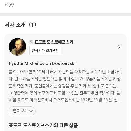
제3부
저자 소개
1
저
표도르 도스토예프스키
관심작가 알림신청
Fyodor Mikhailovich Dostoevskii
톨스토이와 함께 19세기 러시아 문학을 대표하는 세계적인 소설가이
다. 반 독자들에게는 언젠가는 읽어야 할 작가, 평론가들에게는 가장
문제적인 작가, 문인들에게는 영감을 주는 작가 제1순위로 꼽히는,
그 영향력에 있어 누구와도 비교할 수 없는 전무후무한 작가이다. 풀
네임 표도르 미하일로비치 도스토옙스키는 1821년 10월 30일(신력
으로는 11월 11일) 군의관이었던 미하일 안드레예비치의 둘째 아들
펼쳐보기
로 태어났다. 그의 아버지는 모스크바 빈민 병원에서 일했으며, 잔인
할 정도로 엄격한 성격의 소지주였다. 종교적이고 온화한 성격의 어
표도르 도스토예프스키
의 다른 상품
머니와는 달리, 잔혹한 아버지의 이미지는 도스토옙스키에