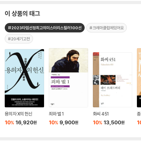
이 상품의 태그
#2023타임선정최고의미스터리스릴러100선
#크레마클럽에있어요
#20세기고전
용의자 X의 헌신
죄와 벌 1
화씨 451
종
10
16,920
10
9,900
10
13,500
1
%
%
%
원
원
원