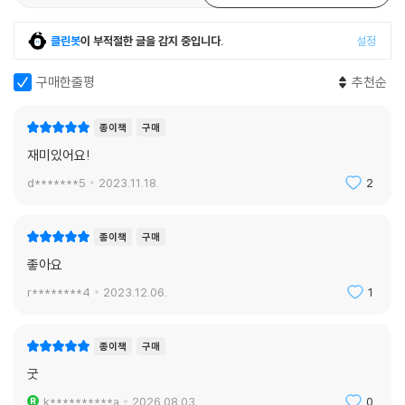
한 신념의 싸움, 3권을 단숨에 독파하게 만드는 거대한 이야기가 시작된
다.
클린봇
이 부적절한 글을 감지 중입니다.
설정
- 『선더헤드』
구매한줄평
추천순
인류의 충실한 하인 슈퍼컴퓨터와
종이책
구매
스스로의 어리석음으로 미래를 망치는 인간
재미있어요!
d*******5
2023.11.18.
2
아무도 예상할 수 없는 결말을 선사했던 1권 『수확자』에 이어 2권 『선더헤
드』는 한층 더 깊어진 수확자들의 갈등과 인류의 끊이지 않는 어리석은 행
동에도 불구하고 세계를 유지하기 위해 노력하는 슈퍼컴퓨터 〈선더헤드〉
종이책
구매
의 모습을 그린다. 대부분의 디스토피아 소설이 그리는 미래와 달리, 〈수확
좋아요
자〉 시리즈에서 인간 세계를 통제하는 〈선더헤드〉는 전혀 악한 존재가 아
r********4
2023.12.06.
1
니다. 반대로 선더헤드는 인류의 충실한 하인이자 외로운 이들의 친구이
고, 보호자가 없는 아이의 부모이며, 모든 필요한 서비스를 제공하는 사회
안전망이다.
종이책
구매
굿
그럼에도 불구하고 이 세계에는 불길한 전망이 기다리고 있다. 그 이유는
k**********a
2026.08.03.
0