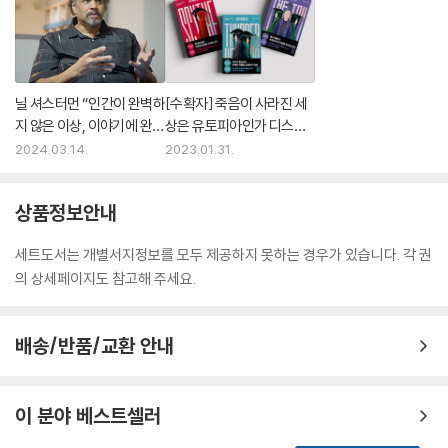
그리고 이 그럴싸하기만 한 고더드의 궤변에 많은 수확자들이 매력을 느끼
고, 그에게 합류해 〈신질서〉라는 세력이 만들어진다. 선더헤드는 이미 수확
자들에게 간섭을 할 수 없도록 프로그래밍이 되어 있기에 이들을 저지할
수 없다. 결코 꺼지지 않는 선더헤드의 감시 카메라는 모든 것을 보고 들을
닐 셔스터먼 “인간이 완벽하
[수확자] 죽음이 사라진 세
수 있기에, 이들로 인해 인류가 파멸을 향해 나아갈 가능성이 매우 높음을
지 않은 이상, 이야기에 완벽
상은 유토피아인가 디스토
알지만 아무것도 할 수 없다. 바로 그렇기에 선더헤드가 기대하는 대상은
한 결말이란 없다”
피아인가?
2024.03.14.
2023.01.31.
다시, 인간이 된다.
이것은 정의 구현인가
상품정보안내
아니면 끔찍한 범죄인가
세트도서는 개별서지정보를 모두 제공하지 못하는 경우가 있습니다. 각 권
〈수확자 루시퍼〉는 선더헤드가 그런 기대를 품은 인간 중 하나다. 루시퍼는
의 상세페이지도 참고해 주세요.
『선더헤드』에서 새롭게 등장하는 독특한 인물이다. 그는 수확령에 의해 정
식으로 선택받지는 않았지만, 편법을 사용해 선더헤드에게는 수확자로 인
배송/반품/교환 안내
정받는 기묘한 위치에 있다. 루시퍼는 강력한 육체와 뛰어난 살인 기술을
지녔으며, 수확자에게 금지된 검은색 로브를 입고, 아무도 모르는 곳에서
은신하고 있다. 그리고 선더헤드의 계산에 따르면 세상을 변화시킬 가능성
이 분야 베스트셀러
을 1백 배 증가시키는 특이점에 있는 인물, 시트라와 모종의 관계를 맺고
있다.