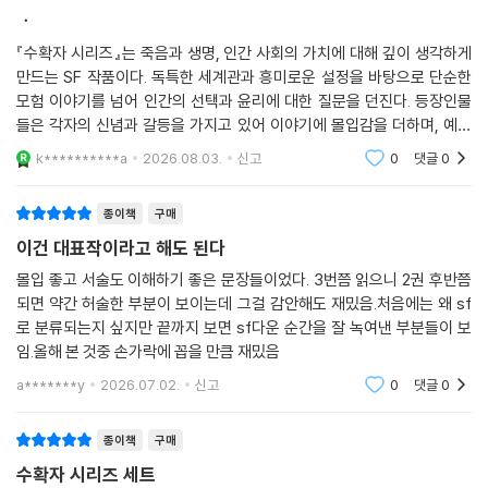
죽음은 사라졌으나 생명은 끊임없이 새로 태어난다. 그러나 지구는 그 모
미인지 알지 못했으나, 선더헤드의 침묵은 온 세상을 공황 상태에 빠뜨렸
ㆍ
든 인간이 살기엔 너무 좁다. 지구 밖 행성을 개척하려는 노력이 연이어 실
다. 이제 불미자라는 것은 선택이 아니었다. 판결이었다. 그리고 침묵함으
패로 돌아가면서, 결국 인류는 인구 조절을 위해 목숨을 거두는 임무를 맡
『수확자 시리즈』는 죽음과 생명, 인간 사회의 가치에 대해 깊이 생각하게
로써 선더헤드는 하인에서 우월한 존재로 변했다. 하인이 주인이 되었고,
만드는 SF 작품이다. 독특한 세계관과 흥미로운 설정을 바탕으로 단순한
은 〈수확자〉라는 존재를 탄생시키기에 이른다. 목숨을 거둔다는 것은 의무
세상은 모두 선더헤드의 비위를 맞추려고 안달이 났다.
모험 이야기를 넘어 인간의 선택과 윤리에 대한 질문을 던진다. 등장인물
인 동시에 권리이기도 했고, 그렇기에 수확자는 신조차 필요 없는 세상에
--- p.33
들은 각자의 신념과 갈등을 가지고 있어 이야기에 몰입감을 더하며, 예상
서 새로운 신적 존재가 된다.
하기 어려운 전개와 긴장감 있는 분위기가 인상적이다. 흥미로운 설정과
k**********a
2026.08.03.
신고
0
댓글
0
철학적인 메시지를
선더헤드에게는 포옹할 팔이 없었다. 그렇다 해도 마치 바로 옆에 있는 것
이 세계를 살아가고 있는 시트라와 로언은 평범한 열여섯 살의 학생이다.
처럼 그레이슨의 심장 박동과 정확한 체온을 감지할 수 있었다. 그런 경험
수확 같은 것과는 전혀 인연이 없던 그들이지만, 우연한 계기로 수확자 패
종이책
구매
을 잃는다면 이루 말할 수 없이 슬플 터였다. 그래서 선더헤드는 밤이면 밤
러데이의 눈에 들어 수확자 수습생이 되고 살인 기술을 익히게 된다. 그러
이건 대표작이라고 해도 된다
마다, 가능한 모든 방식을 동원하여 조용히 그레이슨을 추적 관찰했다. 그
나 진짜 수확자가 될 수 있는 것은 둘 중 한 명뿐. 두 사람은 치열한 경쟁을
것이 선더헤드에게는 포옹에 가장 가까운 행동이었다
몰입 좋고 서술도 이해하기 좋은 문장들이었다. 3번쯤 읽으니 2권 후반쯤
벌이는 한편 미묘한 감정의 변화를 느끼기도 하면서 수확자들의 복잡한 세
되면 약간 허술한 부분이 보이는데 그걸 감안해도 재밌음.처음에는 왜 sf
--- p.179
계에 서서히 눈을 떠간다.
로 분류되는지 싶지만 끝까지 보면 sf다운 순간을 잘 녹여낸 부분들이 보
임.올해 본 것중 손가락에 꼽을 만큼 재밌음
「그래요. 그렇지만 사람들은 어떤 상황에서든 자기들이 필요로 하는 것을
죽음이 사라진 세계에서
끌어낸다는 점을 기억해야 해요. 인듀라가 가라앉았을 때 사람들에게는 슬
a*******y
2026.07.02.
신고
0
댓글
0
살아 있는 사신(死神)이 된다는 것
픔의 그릇이 되어 줄 누군가가 필요했어요. 잃어버린 희망의 상징이.」
「희망은 사라지지 않았어요.」 아나스타샤는 주장했다. 「단지 엉뚱한 곳에
종이책
구매
자연적인 죽음이 사라진 이 세계에서 〈수확〉, 즉 생명을 거두는 일은 거의
놓였을 뿐이죠.」
성직자의 봉사와도 같은 성스러운 임무다. 끊임없이 살인을 하면서도 인간
수확자 시리즈 세트