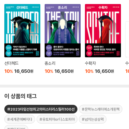
선더헤드
종소리
수확자
수
10
16,650
10
16,650
10
16,650
1
%
%
%
원
원
원
이 상품의 태그
#2023타임선정최고의미스터리스릴러100선
#문학뉴스레터에소개된책
#세계관에빠지다
#유토피아or디스토피아
#넘치는상상력