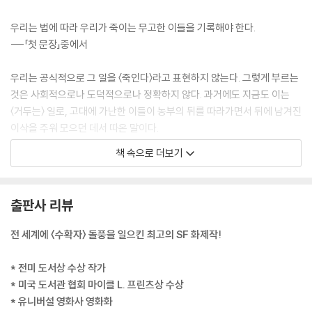
우리는 법에 따라 우리가 죽이는 무고한 이들을 기록해야 한다.
---「첫 문장」중에서
우리는 공식적으로 그 일을 〈죽인다〉라고 표현하지 않는다. 그렇게 부르는
것은 사회적으로나 도덕적으로나 정확하지 않다. 과거에도 지금도 이는
〈거두는〉 일로, 고대에 가난한 이들이 농부의 뒤를 따라가면서 뒤에 남겨진
이삭을 주워 모으던 데서 따온 말이다.
--- p.11
책 속으로 더보기
수확자는 칼을 손에 쥔 채 문으로 향했다. 이웃을 어떻게 수확할지 의문이
남지 않는 움직임이었다. 하지만 그는 떠나기 전에 시트라를 돌아보았다.
출판사 리뷰
「세상의 이면을 볼 줄 아는군요, 시트라 테라노바. 훌륭한 수확자가 될 겁
니다.」
전 세계에 〈수확자〉 돌풍을 일으킨 최고의 SF 화제작!
시트라는 흠칫했다. 「전 수확자가 되고 싶은 마음이 전혀 없어요.」
「그게 첫 번째 조건입니다.」
* 전미 도서상 수상 작가
그러고 나서 그는 그들의 이웃을 죽이러 갔다.
* 미국 도서관 협회 마이클 L. 프린츠상 수상
--- p.22
* 유니버설 영화사 영화화