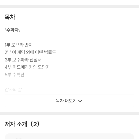
목차
『수확자』
1부 로브와 반지
2부 이 계명 외에 어떤 법률도
3부 보수파와 신질서
4부 미드메리카의 도망자
5부 수확단
감사의 말
목차 더보기
『선더헤드』
1부 강력함 그 자체
저자 소개
2
2부 위험
3부 적들 안의 적들