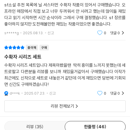
--- p.190
다움을 잃지 않고, 자신이 거두는 생명에 연민을 가지며, 이것이 올바른 수
sf소설 추천 목록에 닐 셔스터먼 수확자 작품이 있어서 구매했습니다. 오
확이었는지 스스로에게 되묻는 것. 그러나 평범한 사람이라면, 누군가를
프라인 매장에서 직접 보고 너무 두꺼워서 안 사려고 했는데 많이들 재밌
죽이는 일을 자신의 소명으로 여기는 건 불가능에 가까울 것이다. 시트라
다고 읽기 시작하면 시간 순삭이라 그래서 구매 결정했습니다. sf 장르를
와 로언도 마찬가지다. 수습생으로서 무기와 독을 다루는 방법을 익히고
좋아하지 않지만 도전해볼만한 재밌는 작품이었으면 좋겠습니다.
스승 패러데이의 수확을 보조하면서 괴로움에 몸부림치고 스스로에게 혐
s*****g
2025.08.13.
신고
0
댓글
0
오감을 느끼기도 한다.
종이책
구매
이들은 스승 패러데이로부터 수확자가 가져야 할 마음의 자세 또한 배운
수확자 시리즈 세트
다. 어떠한 편견도 악의도 없이, 마치 자연과도 같은 손길로 사람을 거두며,
혹여나 탐하게 될지 모를 권력을 경계하고 멀리할 것. 가족을 만들어선 안
수확자 시리즈 세트입니다 제목마봤을땐 딱히 흥미를 느끼지 못했는데 세
트로팔고 다른분들 리뷰를 보니까 재밌을거같아서 구매했습니다 이작가
되고 모범적인 언행을 보이며 아무것도 소유하지 말 것. 인간이 살아 있는
최근에도 신작으로 세트로 내놓은거 같던데 이게 재밌으면 담번에 기회되
사신이 되기 위해 필요한 마음가짐이다.
면 신간도 구매하겠습니다!
우리는 시트라와 로언이 수확자로 성장하는 과정을 지켜보면서, 같은 인간
d***k
2025.07.23.
신고
0
댓글
0
으로서 사람을 죽이는 임무를 맡은 수확자라는 존재의 고뇌와 딜레마에 공
리뷰 전체보기
감하게 된다. 치밀하게 구상한 현실감 넘치는 미래 세계 묘사와 풋풋한 10
대들이 서로 마음을 열어 가는 모습을 보며 느낄 설렘도 재미를 돋우는 요
소 중 하나다. 분명 『수확자』의 마지막 페이지를 덮는 그 순간 바로 2권 『선
리뷰
35
한줄평
46
더헤드』를 펴 들 수밖에 없을 것이다. 궁극의 유토피아에서 벌어지는 치열