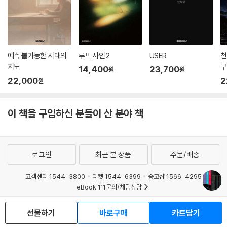
유토피아의 파멸을 알리는 종이
2권 『선더헤드』가 상상할 수 없던 끔찍한 참사로 끝나고 선더헤드 또한 인
류에게 실망해 등을 돌리면서 이제 희망은 사라진 것처럼 보인다. 세상을
바꿀 수 있는 인물들 또한 많은 수가 목숨을 잃은 뒤다. 그럼에도 아직 좌절
예측 불가능한 시대의
루프 사인 2
USER
천
할 구석이 남아 있다는 듯 『종소리』는 고더드로 인해 더욱 암울한 상황에
지도
구
14,400
23,700
원
원
빠진 수확령의 모습을 보여 주며 시작된다. 선하고자 하는 이들은 거칠 것
22,000
2
원
없이 악한 짓을 저지르는 이보다 약할 수밖에 없는 걸까? 어째서 선행은 작
고 사소할 수밖에 없고, 악행은 강력하고 치명적인가? 이 견고한 유토피아
조차 우리의 현실처럼 악몽 같은 상황에 빠져든다.
이 책을 구입하신 분들이 산 분야 책
그러나 닐 셔스터먼은 마지막의 마지막 순간까지도 최선의 선택을 통해 작
은 변화를 만들어 가는 인물들의 모습을 보여 준다. 특별히 강한 힘을 가지
로그인
최근 본 상품
주문/배송
고 있지 않아도, 따르는 무리가 없어 외로운 길을 걸어야 해도, 쫓기는 처지
에 놓여 목숨의 위협을 받아도, 이들은 포기하지 않고 고귀한 신념을 관철
고객센터 1544-3800
티켓 1544-6399
중고샵 1566-4295
한다. 그리고 이 평범한 이들이 모여 만들어 낸 작은 파문들은 큰 물결이 되
eBook 1:1문의/채팅상담
어 세상을 휩쓸고 인류의 완전히 새로운 시작을 가능케 한다.
예스이십사(주) 사업자 정보
선물하기
바로구매
카트담기
이용약관
개인정보처리방침
청소년보호정책
악의 평범성이