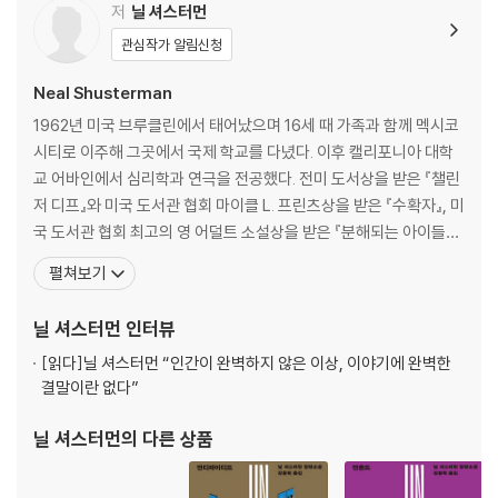
4부 파국의 경고
저
닐 셔스터먼
5부 그 너머의 상황들
관심작가 알림신청
6부 인듀라와 노드
Neal Shusterman
감사의 말
1962년 미국 브루클린에서 태어났으며 16세 때 가족과 함께 멕시코
시티로 이주해 그곳에서 국제 학교를 다녔다. 이후 캘리포니아 대학
『종소리』
교 어바인에서 심리학과 연극을 전공했다. 전미 도서상을 받은 『챌린
저 디프』와 미국 도서관 협회 마이클 L. 프린츠상을 받은 『수확자』, 미
1부 잃어버린 섬과 잠긴 도시
국 도서관 협회 최고의 영 어덜트 소설상을 받은 『분해되는 아이들』,
2부 음파, 종소리, 그리고 천둥소리
보스턴 글로브 혼 북상을 받은 『슈와가 여기 있었다』 등을 포함해 30
펼쳐보기
3부 코브라의 해
개가 넘는 다양한 상을 수상했다. 대중성을 인정받아 「수확자」 시리
4부 우리가 휘두를 수 있는 유일한 도구
즈, 『드라이』, 『게임 체인저』가 영화와 드라마로 제작되는 중이다. 현
닐 셔스터먼
인터뷰
5부 그릇들
재 플로리다에 거주하며 아들인 재러드
[읽다]
닐 셔스터먼 “인간이 완벽하지 않은 이상, 이야기에 완벽한
감사의 말
결말이란 없다”
옮긴이의 말
닐 셔스터먼
의 다른 상품