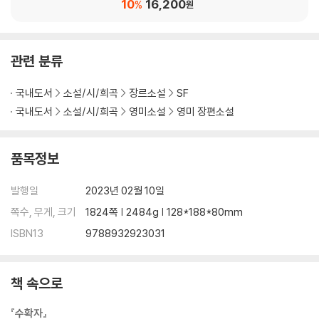
10
16,200
%
원
관련 분류
국내도서
소설/시/희곡
장르소설
SF
국내도서
소설/시/희곡
영미소설
영미 장편소설
품목정보
발행일
2023년 02월 10일
쪽수, 무게, 크기
1824쪽 | 2484g | 128*188*80mm
ISBN13
9788932923031
책 속으로
『수확자』