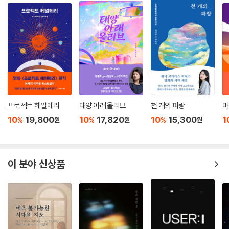
루시퍼는 연민으로 수확을 하지 않고 쾌락을 좇아 함부로 살인을 저지르는
수확자, 또는 수확을 빌미로 협박을 해 사적인 이득을 취하거나 개인적인
이유로 수확 대상을 결정하는 〈자격 미달〉 수확자들을 살해하고 불로 태워
재생조차 할 수 없게 만든다. 이는 분명 끔찍하고 잔인한 행위다. 불로 태워
진 시체는 선더헤드의 힘으로도 다시 살아날 수 없기 때문이다. 그러나 동
시에 이런 방법이 아니고서는 평범한 사람들에게 해가 되는 수확자들의 존
재를 어찌할 수 없는 것처럼도 보인다. 루시퍼는 법의 틀을 벗어나 정의 구
프로젝트 헤일메리
태양 아래 올리브
천 개의 파랑
마
현을 위해 악역을 자처하는 인물이다. 그에게 공감이 되다가도 한편으로는
사적 복수를 자행하는 그의 방식에 마냥 찬성할 수만은 없게 된다.
10
19,800
10
17,820
10
15,300
1
%
%
%
원
원
원
과연 시트라는 이런 루시퍼와 함께 인류의 미래를 아름답게 변화시킬 수
있을까? 얽히고설키는 인물들의 관계는 더욱 복잡해지고, 이야기는 아무
이 분야 신상품
도 예상할 수 없는 클라이맥스를 향해 빠르게 흘러간다.
- 『종소리』
종이 울린다