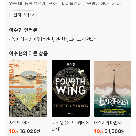
었을 때』 등을 썼으며, 『원하고 바라옵건대』, 『근방에 히어로가 너무
많사오니』 『이웃집 슈퍼히어로』 등 앤솔로지에 참여했다. 창작자로
펼쳐보기
서 장르에 대한 깊은 이해를 바탕으로 SF 판타지 작품들을 탁월하게
번역해 한국어로 소개하고 있다. 옮긴 책으로는 『피버 드림』, 『나는
이수현
인터뷰
입이 없다 그리고 나는 비명을 질러야 한다』
[읽다]
[책읽아웃] “인간, 인간형, 그리고 직원들”
이수현
의 다른 상품
사막의 바다
포스 윙 (소프트커버 에
어스시의 마법사
디션)
10
16,020
10
31,500
%
%
원
원