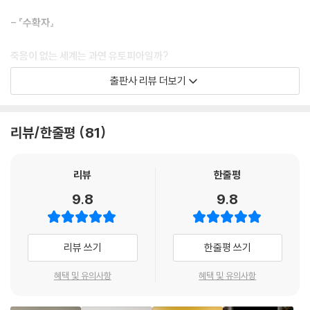
선더헤드는 말 그대로 모든 것을 알았다. 언제 어디에 도로를 건설할지, 식
- 『수확자』
량 분배의 낭비를 어떻게 제거하여 기아 현상을 없앨 것인지, 생태 환경을
계속 성장하는 인구로부터 어떻게 보호할 것인지 모두 알았다. 선더헤드는
죽음이 없는 세계는 과연 유토피아일까?
일자리를 만들고, 가난한 이들에게 옷을 입히고, 〈세계법〉을 정립했다. 역
베스트셀러 작가 닐 셔스터먼의 환상적인 SF 소설
출판사 리뷰 더보기
사상 처음으로 법은 정의의 그림자가 아니라 정의가 되었다. 선더헤드는
우리에게 완벽한 세상을 선사했다. 우리 조상들이 꿈만 꾸던 유토피아가
전미 도서상 수상 작가이자 전작 『드라이』로 한국 독자의 큰 사랑을 받은
우리에게는 현실이다.
닐 셔스터먼의 SF 〈수확자〉 시리즈의 첫 권 『수확자』가 SF·판타지 작가이
리뷰/한줄평
81
--- pp.67~68
자 번역가인 이수현 씨의 번역으로 열린책들에서 출간되었다. 닐 셔스터먼
은 전미 도서상을 받은 『챌린저 디프Challenger Deep』와 보스턴 글로브
『선더헤드』
혼 북상을 받은 『슈와가 여기 있었다The Schwa Was Here』, 미국 도서
리뷰
한줄평
관 협회 최고의 영 어덜트 소설상을 받은 『분해되는 아이들Unwind』 등 다
9.8
9.8
시트라 테라노바가 고결한 수확자 패러데이의 수습생이 된 이후, 시트라가
양한 소설로 30개가 넘는 상을 수상했으며, 출간 즉시 각종 베스트셀러 리
세상을 변화시킬 가능성은 1백 배 증가했다. 무엇을 할지는 불확실하고, 그
스트에 작품을 올리는 문학성과 대중성을 겸비한 소설가다.
결과도 알 수 없지만, 무엇이 되었든 간에 하기는 할 것이다. 인류는 시트라
리뷰 쓰기
한줄평 쓰기
의 결정, 시트라의 성취, 시트라의 실수에 따라 상승하거나 하강할 수 있다.
닐 셔스터먼의 가장 큰 강점은 〈재미있는 소설〉을 쓴다는 점이지만, 뜨거운
--- p.48
사회적 문제를 절묘하게 끌고 와 독자들로 하여금 철학적 문제에 직면하도
혜택 및 유의사항
혜택 및 유의사항
록 만드는 솜씨 또한 매우 탁월하다. 정신 질환을 다룬 『챌린저 디프』, 임신
로언은 수확령을 사랑했다. 가장 현명하고 가장 연민이 강한 사람들이 불
중절을 소재로 한 『분해되는 아이들』 그리고 의미 있는 삶과 죽음이란 무