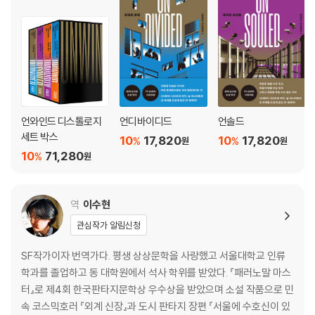
언와인드 디스톨로지
언디바이디드
언솔드
세트 박스
10
17,820
10
17,820
%
%
원
원
10
71,280
%
원
역
이수현
관심작가 알림신청
SF작가이자 번역가다. 평생 상상문학을 사랑했고 서울대학교 인류
학과를 졸업하고 동 대학원에서 석사 학위를 받았다. 『패러노말 마스
터』로 제4회 한국판타지문학상 우수상을 받았으며 소설 작품으로 민
속 코스믹호러 『외계 신장』과 도시 판타지 장편 『서울에 수호신이 있