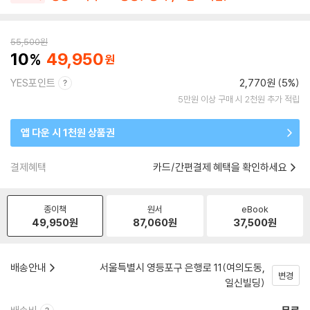
55,500
원
10
49,950
YES포인트
2,770원 (5%)
5만원 이상 구매 시 2천원 추가 적립
앱 다운 시 1천원 상품권
결제혜택
카드/간편결제 혜택을 확인하세요
종이책
원서
eBook
49,950
원
87,060
원
37,500
원
배송안내
서울특별시 영등포구 은행로 11(여의도동,
변경
일신빌딩)