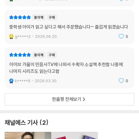
바로 인간 스스로의 악함과 어리석음 때문이다. 닐 셔스터먼은 선하기도
하고 악하기도 한 인류의 양면을 선더헤드라는 존재를 통해 더욱 또렷하게
보여 준다. 분명 선한 이들도 존재하고 그들은 좋은 방향으로 세계를 이끌
종이책
구매
어 가고자 노력하지만, 자신의 욕망을 주체하지 못하거나 작은 이익에 눈
중학생 아이가 읽고 싶다고 해서 주문했습니다~ 즐겁게 읽겠습니다
이 먼 인간들이 스스로를 망쳐 간다. 21세기의 인류와 마찬가지로 말이다.
g*****2
2026.06.20.
0
카리스마 있는 악인으로 인해
세상은 파멸을 향해 나아간다
종이책
구매
아이브 가을이 민음사TV에 나와서 수확자 소설책 추천함 나중에
『수확자』가 전체적인 세계관을 보여 주며 시트라와 로언의 행보를 따라가
나머지 시리즈도 읽는다고함
게 했다면 『선더헤드』는 완벽해야 할 수확자들도 여느 평범한 인간과 마찬
k*****9
2026.03.30.
0
가지로 탐욕에 약한 존재라는 사실을 보여 준다. 그중에는 잔인무도한 살
인 행위를 일삼고 세상에 강력한 영향력을 행사하는 인물도 있다. 수확자
고더드다. 고더드는 수확자들이 자신의 임무를 성스럽게 여기는 것을 두고
한줄평 전체보기
고리타분하다 여기며, 저마다의 신념에 따라서 자유롭게 수확 행위를 할
수 있어야 한다고 주장한다. 명분은 그럴듯하다. 수확자로 선택받은 이들
은 평범한 사람보다 현명하고 깨어 있으며, 지성으로 대중의 삶을 더 낫게
채널예스 기사
2
만들 수 있다고 말이다.