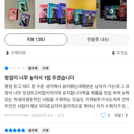
사의 균형을 잡기 위해 생명을 끝낸다는 건 완벽한 세상을 위한 완벽한 아
엇인지에 대해 묻는 이번 작품 〈수확자〉 시리즈 모두, 흥미로운 이야기 속
이디어였다. 수확자 패러데이는 수확자가 진정 어떠해야 하는지를 보여 주
3
에 날카로운 질문이 숨겨져 있다.
었고, 많고도 많은 수확자들이, 거만하고 오만한 수확자들조차도 아직 제
더보기
일 고귀한 가치를 붙들고 있었다. 하지만 그 가치들이 없다면 수확령은 끔
전 세계에 팬덤을 양산한 〈수확자〉 시리즈는 유니버설에서 영화화가 진행
찍해질 터였다. 로언은 순진하게도 그걸 막을 수 있다고 믿고 있었다.
중으로, 팬들은 매력적인 캐릭터와 화려한 전투 장면을 화면으로 만날 날
--- p.158
리뷰
35
한줄평
46
을 손꼽아 기다리고 있다. 이 거대한 세계의 시작을 알리는 1권 『수확자』는
독자들이 삶과 죽음의 의미를 되돌아볼 수 있는 최고의 선택이 될 것이다.
하지만 내가 어떻게 인류를 인류로부터 지킬 수 있을까?
구매리뷰
추천순
지난 오랜 시간, 나는 인류에게서 너무나 어리석은 짓과 놀라운 지혜 둘 다
죽여야 한다
를 목격해 왔다. 이 둘은 격렬한 탱고를 추는 댄서들처럼 서로 균형을 잡는
종이책
구매
어떠한 편견도 악의도 없이
다. 이 춤의 무자비함이 아름다움을 압도할 때만이 미래가 위협받는 때이
평점이 너무 높아서 1점 주겠습니다
다. 이 춤을 이끌고, 춤의 분위기를 정하는 것은 수확령이다.
굶주림과 질병, 전쟁, 그리고 죽음마저 사라진 〈완벽한 세계〉를 상상해 본
평점 믿고 테드 창 수준 생각해서 읽어봤는데명분은 납득이 가는데 그 과
--- p.316
적이 있는가? 2042년, 슈퍼컴퓨터가 진화하여 무한에 가까운 능력을 가
정이 너무 엉성하고비합리적이며 유치합니다죽을 확률을 언급 하며 능력
지게 되면서 지구는 그 어떤 문제도 없는 완벽한 세계가 된다. 슈퍼컴퓨터
있는 학생과영웅적인 사람을 수확하는 모습도 끼워맞추기식오히려 안하
『종소리』
의 이름은 〈선더헤드〉. 죽은 사람을 소생시키는 일부터 전쟁을 막는 일까
무인인 사람이 해당 되야죠심지어 윤리적으로 뛰어난 자가 수확자가 된다
지, 못하는 게 없는 선더헤드가 딱 한 가지 관여하지 않는 영역이 있으니 그
더니재미로 죽이는 수확자 집단까지이건 뭐 유치하고 애들 만화 보는 느낌
h*********8
2025.01.23.
신고
3
댓글
1
그러다가 인류와 인류의 가장 위대한 창조물 사이가 벌어졌다. 인듀라가
입니다
것은 바로 〈사람의 목숨을 끝내는〉 일이다.
바닷속으로 가라앉았고, 바로 그 순간 선더헤드는 모든 인류를 불미자로
종이책
구매
선포했다. 당시에는 그 누구도 세계 수확자 회의를 잃었다는 것이 무슨 의