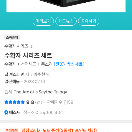
미리보기
카드뉴스
공유하기
소득공제
수확자 시리즈
수확자 시리즈 세트
수확자 + 선더헤드 + 종소리
전3권 박스 세트
닐 셔스터먼
저
이수현
역
열린책들
2023.02.10.
원서
The Arc of a Scythe Trilogy
9.8
판매지수
7,158
81
베스트
장르소설 top100 40주
양장 스티키 노트 증정(2종택1, 포인트 차감)
구매혜택