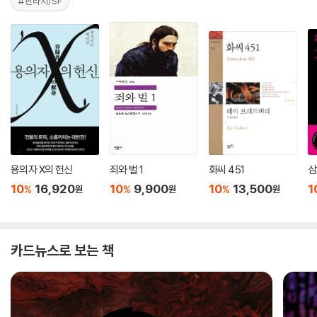
#판타지/SF
용의자 X의 헌신
죄와 벌 1
화씨 451
삼
10
16,920
10
9,900
10
13,500
1
%
%
%
원
원
원
카드뉴스로 보는 책