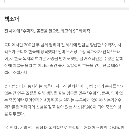
책소개
전 세계에 『수확자』 돌풍을 일으킨 최고의 SF 화제작!
북미에서만 200만 부 넘게 팔리며 전 세계에 팬덤을 양산한 『수확자』 시
리즈가 드디어 한국에 상륙했다! 전미 도서상 수상 작가이자 전작 『드라
이』로 한국 독자의 뜨거운 사랑을 받기도 했던 닐 셔스터먼은 수많은 문학
상에 이름을 올릴 뿐 아니라 출간 즉시 폭발적인 호응을 얻는 단골 베스트
셀러 소설가다.
슈퍼컴퓨터가 통제하는 죽음이 사라진 완벽한 미래, 컴퓨터의 통제를 받지
않는 건 인구 조절을 위해 생명을 끝낼 임무를 맡은 『수확자』들뿐. 의미 있
는 죽음이란 무엇인가? 생명을 끝낼 권리는 누구에게 있어야 하는가? 수
확자들은 저마다의 신념을 갖고 살아 있는 사신(死神)이 되어 죽음의 낫
을 휘두른다.
『수확자』 시리즈는 점점 더 폭발적으로 확장되는 거대한 스케일, 매력적인