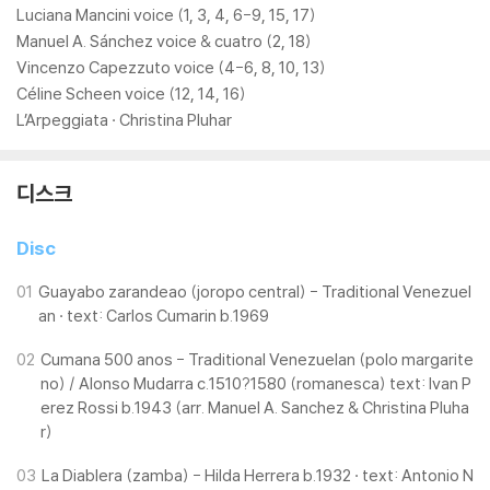
Luciana Mancini voice (1, 3, 4, 6-9, 15, 17)
Manuel A. Sánchez voice & cuatro (2, 18)
Vincenzo Capezzuto voice (4-6, 8, 10, 13)
Céline Scheen voice (12, 14, 16)
L’Arpeggiata · Christina Pluhar
디스크
Disc
01
Guayabo zarandeao (joropo central) - Traditional Venezuel
an · text: Carlos Cumarin b.1969
02
Cumana 500 anos - Traditional Venezuelan (polo margarite
no) / Alonso Mudarra c.1510?1580 (romanesca) text: Ivan P
erez Rossi b.1943 (arr. Manuel A. Sanchez & Christina Pluha
r)
03
La Diablera (zamba) - Hilda Herrera b.1932 · text: Antonio N