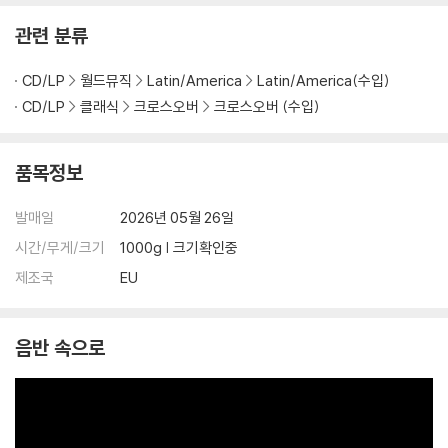
관련 분류
CD/LP
월드뮤직
Latin/America
Latin/America(수입)
CD/LP
클래식
크로스오버
크로스오버 (수입)
품목정보
발매일
2026년 05월 26일
시간/무게/크기
1000g | 크기확인중
제조국
EU
음반 속으로