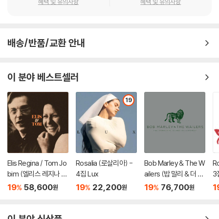
혜택 및 유의사항
혜택 및 유의사항
배송/반품/교환 안내
이 분야 베스트셀러
19
Elis Regina / Tom Jo
Rosalia (로살리아) -
Bob Marley & The W
R
bim (엘리스 레지나 /
4집 Lux
ailers (밥 말리 & 더 웨
3
톰 조빔) - Elis & Tom
일러스) - The Compl
레
19
58,600
19
22,200
19
76,700
1
%
%
%
원
원
원
[LP]
ete Island Recordin
gs
이 분야 신상품