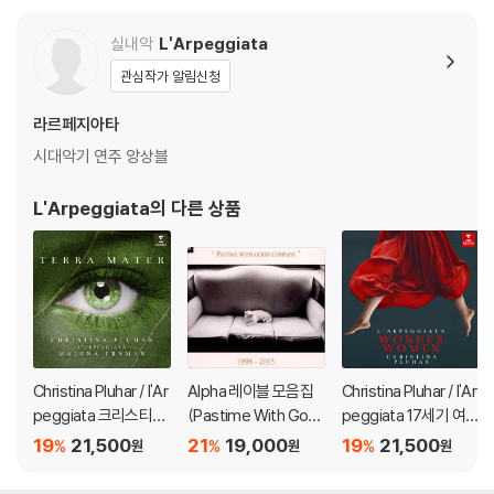
실내악
L'Arpeggiata
관심작가 알림신청
라르페지아타
시대악기 연주 앙상블
L'Arpeggiata
의 다른 상품
Christina Pluhar / l'Ar
Alpha 레이블 모음집
Christina Pluhar / l'Ar
peggiata 크리스티나
(Pastime With Goo
peggiata 17세기 여성
플루하, 라르페지아타:
d Company 1998 - 2
작곡가의 음악 모음집
19
21,500
21
19,000
19
21,500
%
%
%
원
원
원
테라 마터 (Terra Mat
003: 5th Anniversar
(Wonder Women)
er)
y)