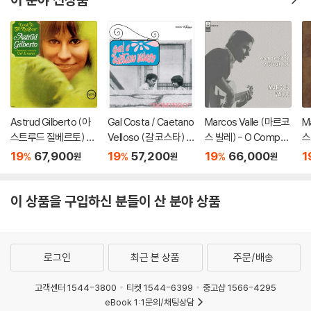
Astrud Gilberto (아
Gal Costa / Caetano
Marcos Valle (마르코
M
스트루드 질베르토) -
Velloso (갈 코스타) -
스 발레) - O Compos
스 
Look to the rainbow
Domingo [LP]
itor E O Cantor [LP]
P
19
67,900
19
57,200
19
66,000
1
%
%
%
원
원
원
[SACD Hybrid]
이 상품을 구입하신 분들이 산 분야 상품
로그인
최근 본 상품
주문/배송
고객센터 1544-3800
티켓 1544-6399
중고샵 1566-4295
eBook 1:1문의/채팅상담