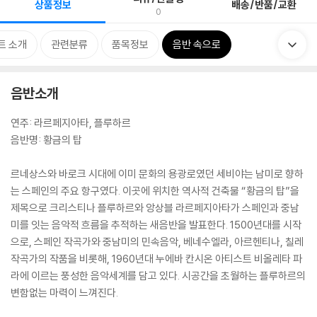
상품정보
배송/반품/교환
0
트 소개
관련분류
품목정보
음반 속으로
음반소개
연주: 라르페지아타, 플루하르
음반명: 황금의 탑
르네상스와 바로크 시대에 이미 문화의 용광로였던 세비야는 남미로 향하
는 스페인의 주요 항구였다. 이곳에 위치한 역사적 건축물 “황금의 탑”을
제목으로 크리스티나 플루하르와 앙상블 라르페지아타가 스페인과 중남
미를 잇는 음악적 흐름을 추적하는 새음반을 발표한다. 1500년대를 시작
으로, 스페인 작곡가와 중남미의 민속음악, 베네수엘라, 아르헨티나, 칠레
작곡가의 작품을 비롯해, 1960년대 누에바 칸시온 아티스트 비올레타 파
라에 이르는 풍성한 음악세계를 담고 있다. 시공간을 초월하는 플루하르의
변함없는 마력이 느껴진다.