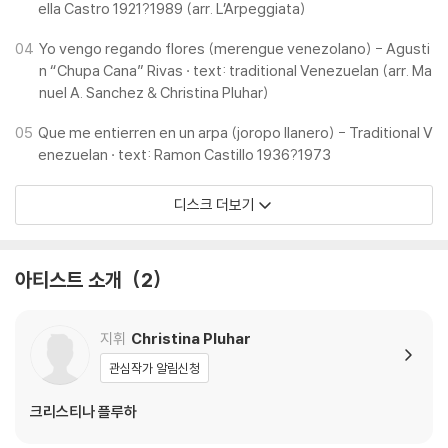
ella Castro 1921?1989 (arr. L’Arpeggiata)
04
Yo vengo regando flores (merengue venezolano) - Agusti
n “Chupa Cana” Rivas · text: traditional Venezuelan (arr. Ma
nuel A. Sanchez & Christina Pluhar)
05
Que me entierren en un arpa (joropo llanero) - Traditional V
enezuelan · text: Ramon Castillo 1936?1973
디스크 더보기
아티스트 소개
2
지휘
Christina Pluhar
관심작가 알림신청
크리스티나 플루하