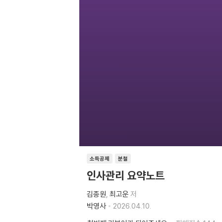
소득공제
분철
인사관리 요약노트
김종원
최고운
저
박영사
2026.04.10.