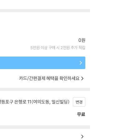
0원
5만원 이상 구매 시 2천원 추가 적립
카드/간편결제 혜택을 확인하세요
등포구 은행로 11(여의도동, 일신빌딩)
변경
무료