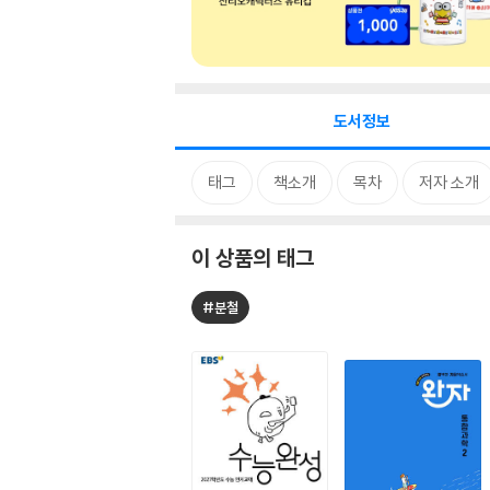
도서정보
태그
책소개
목차
저자 소개
이 상품의 태그
#분철