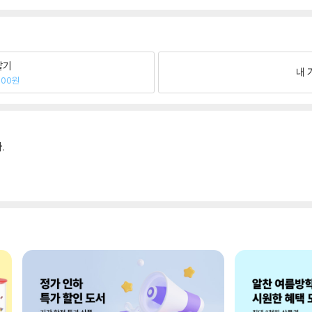
팔기
내 
300원
.