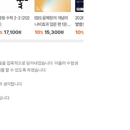
중등 수학 2-2 (202
EBS 윤혜정의 개념의
2026 큰별쌤 최태성의
오투 중학 
)
나비효과 입문 편 1권
별별한국사 한국사능
026년)
문학 (2026년용)
력검정시험 심화(1,2,3
17,100
10
15,300
10
17,100
10
1
%
%
%
%
원
원
원
급) 상
드들을 압축적으로 담아내었습니다. 아울러 수험생
를 할 수 있도록 하였습니다.
라 생각합니다.
립니다.