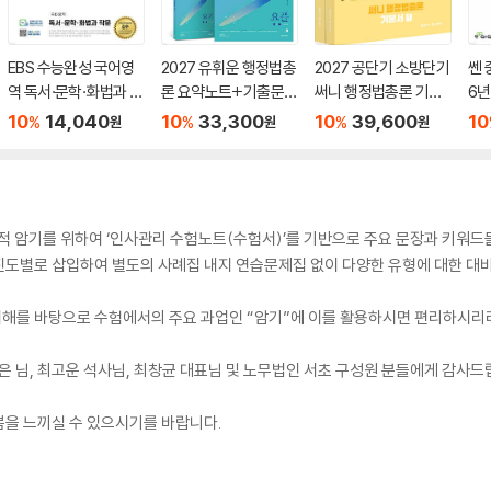
EBS 수능완성 국어영
2027 유휘운 행정법총
2027 공단기 소방단기
쎈 
역 독서·문학·화법과 작
론 요약노트+기출문제
써니 행정법총론 기본
6년
문 (2026년)
(요.플.)
서
10
14,040
10
33,300
10
39,600
10
%
%
%
원
원
원
적 암기를 위하여 ‘인사관리 수험노트(수험서)’를 기반으로 주요 문장과 키워
도별로 삽입하여 별도의 사례집 내지 연습문제집 없이 다양한 유형에 대한 대비
해를 바탕으로 수험에서의 주요 과업인 “암기”에 이를 활용하시면 편리하시리
은 님, 최고운 석사님, 최창균 대표님 및 노무법인 서초 구성원 분들에게 감사드
쁨을 느끼실 수 있으시기를 바랍니다.