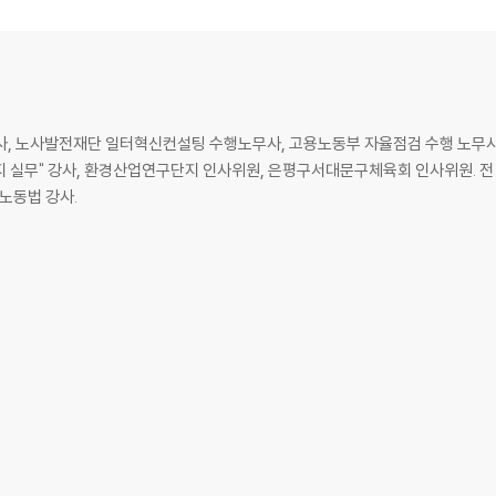
사, 노사발전재단 일터혁신컨설팅 수행노무사, 고용노동부 자율점검 수행 노무사
까지 실무" 강사, 환경산업연구단지 인사위원, 은평구서대문구체육회 인사위원. 전
노동법 강사.
6
8
8