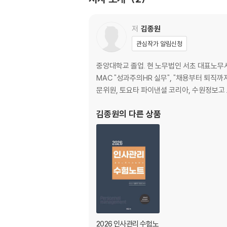
제2편
직무관리
제1절 직무분석(Job Analysis) 30
저
김종원
012 직무분석의 의의와 필요성 30
관심작가 알림신청
013 직무분석의 절차와 기법 30
014 직무기술서와 직무명세서 32
중앙대학교 졸업. 현 노무법인 서초 대표노무
015 기존 직무분석의 실패요인과 성공방안 32
MAC "성과주의HR 실무", "채용부터 퇴직
제2절 직무평가(Job Evaluation) 33
문위원, 토요타 파이낸셜 코리아, 수원정보고 
016 직무평가의 의의와 목적 33
017 직무평가의 방법 33
김종원
의 다른 상품
018 직무평가시 발생하는 문제점과 해결방안 3
019 직무중심 인사관리와 사람중심 인사관리 3
제3절 직무설계(Job Design) 41
020 직무설계의 의의와 이론의 전개 41
021 전통적 직무설계: 직무전문화 42
022 현대적 직무설계: 개인수준에서의 전개 42
023 현대적 직무설계: 집단수준에서의 전개 45
024 직무설계의 전개방향 47
025 비즈니스 프로세스 리엔지니어링(BPR) 4
2026 인사관리 수험노