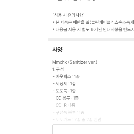
[사용 시 유의사항]
* 본 제품은 에탄올 겔(클린케어플러스손소독제)
* 내용물 사용 시 별도 표기된 안내사항을 반드
사양
Mmchk (Sanitizer ver.)
1. 구성
- 아웃박스 : 1종
- 세정제 : 1종
- 포토북 : 1종
- CD 봉투 : 1종
- CD-R : 1종
- 구성품 봉투 : 1종
- 포토카드 : 7종 중 2종 랜덤
- 리릭 포스터 : 1종
- 넥스지 책갈피 : 7종 중 1종 랜덤