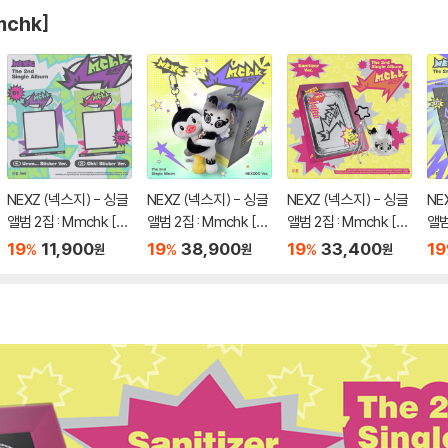
chk]
NEXZ (넥스지) - 싱글
NEXZ (넥스지) - 싱글
NEXZ (넥스지) - 싱글
NE
앨범 2집 : Mmchk [St
앨범 2집 : Mmchk [N
앨범 2집 : Mmchk [Sa
앨범
icker ver.][2종 중 1종
EXZOO ver.]
nitizer ver.]
종 
19
11,900
19
38,900
19
33,400
19
%
%
%
원
원
원
랜덤발송]