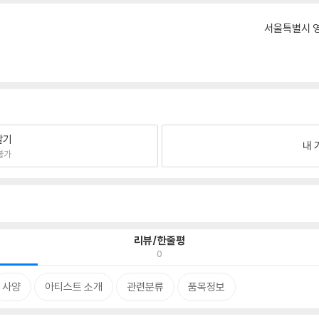
서울특별시 영
팔기
내 
불가
리뷰/한줄평
0
사양
아티스트 소개
관련분류
품목정보