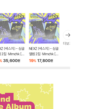
더보기
XZ (넥스지) - 싱글
NEXZ (넥스지) - 싱글
 2집 : Mmchk [2
앨범 2집 : Mmchk [2
SET]
종 중 1종 랜덤발송]
35,600
19
17,800
%
%
원
원