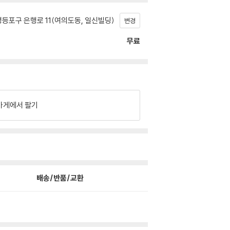
등포구 은행로 11(여의도동, 일신빌딩)
변경
무료
가게에서 팔기
배송/반품/교환