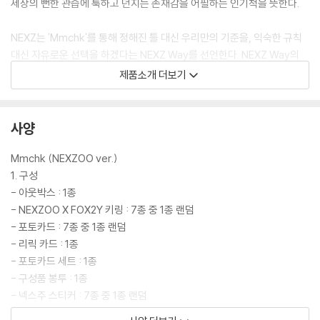
세상의 뻔한 관습에 툭하고 던지는 존재감을 어필하는 인기척을 뜻한다.
NEXZ는 'Mmchk'를 통해 정해진 틀 대신 우리만의 기준을, 익숙한 규칙
대신 자유로운 선택을 하겠다는 NEXZ Way를 선언한다. NEXZ Way의
중심이 되는 밝고 재치 있는 에너지와 꾸미지 않는 태도, 당당한 자신감이
제품소개 더보기
이번 앨범 전반에 깃들어 있다.
** 트랙리스트 추후 공개 **
사양
Mmchk (NEXZOO ver.)
1. 구성
- 아웃박스 : 1종
- NEXZOO X FOX2Y 키링 : 7종 중 1종 랜덤
- 포토카드 : 7종 중 1종 랜덤
- 리릭 카드 : 1종
- 포토카드 세트 : 1종
- 구성품 봉투 : 1종
- 넥스주 스티커 : 7종 중 1종 랜덤
- 일련번호 카드 : 1종