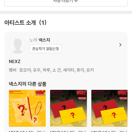
사양 더보기
* 예약판매 특전
- 폴라로이드 : 7종 중 1종 랜덤
아티스트 소개
1
2. SIZE : 85 x 140 mm
노래
넥스지
관심작가 알림신청
※ 본 음반에 포함된 랜덤 구성품은 동일한 확률로 구성되어 있습니다.
NEXZ
멤버 : 토모야, 유우, 하루, 소 건, 세이타, 휴이, 유키
넥스지
의 다른 상품