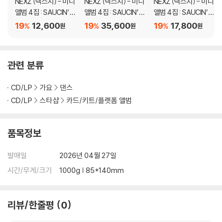
NEXZ (넥스지) - 미니
NEXZ (넥스지) - 미니
NEXZ (넥스지) - 미니
앨범 4집 : SAUCIN’ [P
앨범 4집 : SAUCIN’ [S
앨범 4집 : SAUCIN’ [S
HOTO PACK Ver.]
TICKER FANS ALBU
TICKER FANS ALBU
19
12,600
19
35,600
19
17,800
%
%
%
원
원
원
M Ver.][2종 SET]
M Ver.][2종 중 1종 랜
덤발송]
관련 분류
CD/LP
가요
댄스
CD/LP
스타샵
카드/키트/플랫폼 앨범
품목정보
발매일
2026년 04월 27일
시간/무게/크기
1000g | 85*140mm
리뷰/한줄평
0