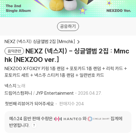
공유하기
NEXZ (넥스지) 싱글앨범 2집 [Mmchk]
NEXZ (넥스지) - 싱글앨범 2집 : Mmc
음악관련
hk [NEXZOO ver.]
NEXZOO X FOX2Y 키링 1종 랜덤 + 포토카드 1종 랜덤 + 리릭 카드 +
포토카드 세트 + 넥스주 스티커 1종 랜덤 + 일련번호 카드
넥스지
노래
드림어스컴퍼니
/
JYP Entertainment
2026.04.27.
첫번째 리뷰어가 되어주세요
판매지수
204
예스24 음반 판매 수량은
와
집계에
반영됩니다.