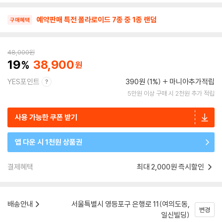
예약판매 특전 폴라로이드 7종 중 1종 랜덤
구매혜택
48,000
원
19
38,900
YES포인트
390원 (1%)
마니아추가적립
5만원 이상 구매 시 2천원 추가 적립
사용 가능한 쿠폰 받기
앱 다운 시 1천원 상품권
결제혜택
최대 2,000원 즉시할인
배송안내
서울특별시 영등포구 은행로 11(여의도동,
변경
일신빌딩)