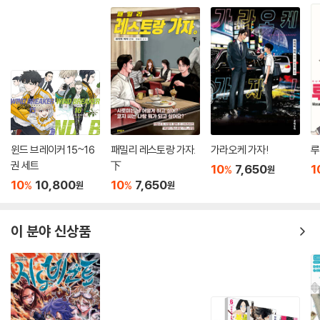
윈드 브레이커 15~16
패밀리 레스토랑 가자.
가라오케 가자!
루
권 세트
下
10
7,650
1
%
원
10
10,800
10
7,650
%
%
원
원
이 분야 신상품