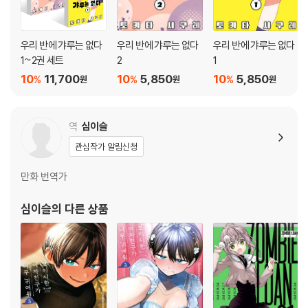
우리 반에 갸루는 없다
우리 반에 갸루는 없다
우리 반에 갸루는 없다
1~2권 세트
2
1
10
11,700
10
5,850
10
5,850
%
%
%
원
원
원
역
심이슬
관심작가 알림신청
만화 번역가
심이슬
의 다른 상품