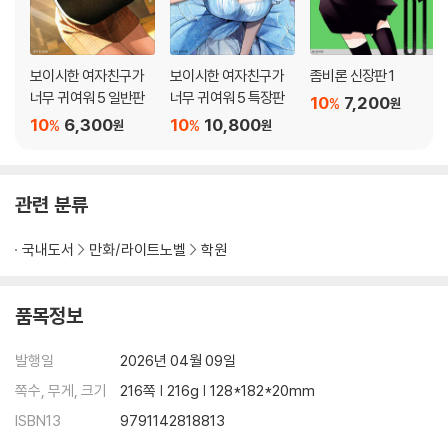
보이시한 여자친구가
보이시한 여자친구가
좀비론 신장판 1
너무 귀여워 5 일반판
너무 귀여워 5 특장판
10
7,200
%
원
10
6,300
10
10,800
%
%
원
원
관련 분류
국내도서
만화/라이트노벨
학원
품목정보
발행일
2026년 04월 09일
쪽수, 무게, 크기
216쪽 | 216g | 128*182*20mm
ISBN13
9791142818813