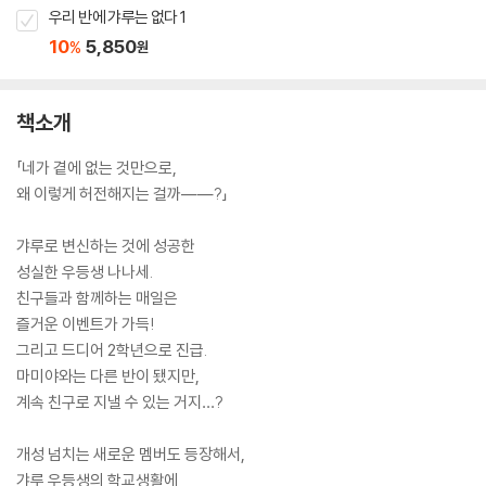
우리 반에 갸루는 없다 1
10
5,850
%
원
책소개
「네가 곁에 없는 것만으로,
왜 이렇게 허전해지는 걸까――?」
갸루로 변신하는 것에 성공한
성실한 우등생 나나세.
친구들과 함께하는 매일은
즐거운 이벤트가 가득!
그리고 드디어 2학년으로 진급.
마미야와는 다른 반이 됐지만,
계속 친구로 지낼 수 있는 거지…?
개성 넘치는 새로운 멤버도 등장해서,
갸루 우등생의 학교생활에