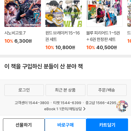
시노비고토 7
윈드 브레이커 15~16
블루 피리어드 1~5권
드
권 세트
+ 6권 한정판 세트
10
6,300
1
%
원
10
10,800
10
40,500
%
%
원
원
이 책을 구입하신 분들이 산 분야 책
로그인
최근 본 상품
주문/배송
고객센터 1544-3800
티켓 1544-6399
중고샵 1566-4295
eBook 1:1문의/채팅상담
예스이십사(주) 사업자 정보
선물하기
바로구매
카트담기
이용약관
개인정보처리방침
청소년보호정책