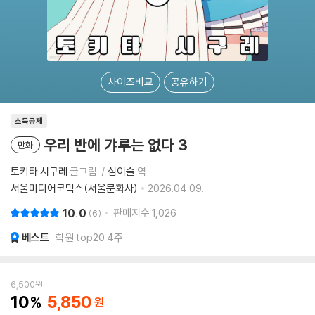
사이즈비교
공유하기
소득공제
우리 반에 갸루는 없다 3
만화
토키타 시구레
글그림
심이슬
역
서울미디어코믹스(서울문화사)
2026.04.09.
10.0
판매지수
1,026
6
베스트
학원 top20 4주
6,500
원
10
5,850