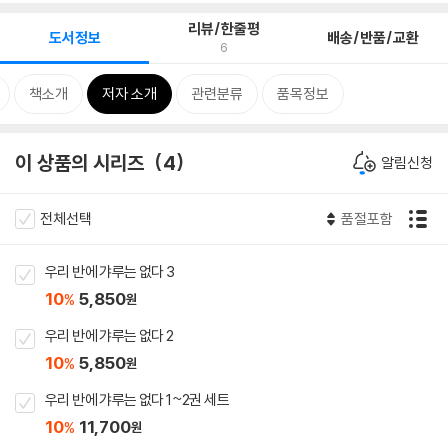
리뷰/한줄평
도서정보
배송/반품/교환
6
책소개
저자 소개
관련분류
품목정보
이 상품의 시리즈
4
알림신청
전체선택
품절포함
우리 반에 갸루는 없다 3
10
5,850
%
원
우리 반에 갸루는 없다 2
10
5,850
%
원
우리 반에 갸루는 없다 1~2권 세트
10
11,700
%
원