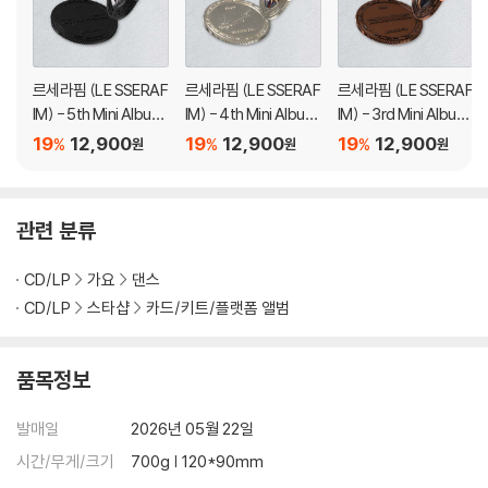
르세라핌 (LE SSERAF
르세라핌 (LE SSERAF
르세라핌 (LE SSERAF
IM) - 5th Mini Album
IM) - 4th Mini Album
IM) - 3rd Mini Album
'HOT' (Sound Coin v
'CRAZY' (Sound Coi
'EASY' (Sound Coin
19
12,900
19
12,900
19
12,900
%
%
%
원
원
원
er.)
n ver.)
ver.)
관련 분류
CD/LP
가요
댄스
CD/LP
스타샵
카드/키트/플랫폼 앨범
품목정보
발매일
2026년 05월 22일
시간/무게/크기
700g | 120*90mm