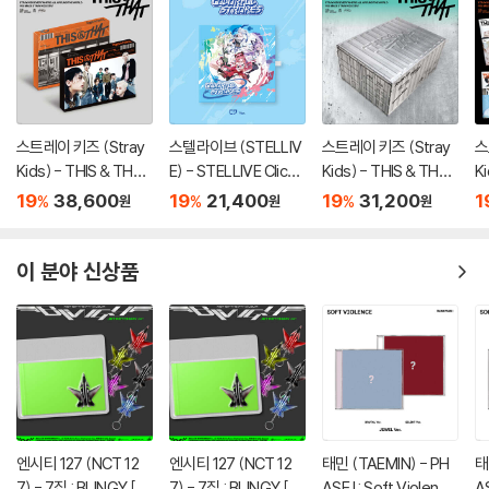
스트레이 키즈 (Stray
스텔라이브 (STELLIV
스트레이 키즈 (Stray
스
Kids) - THIS & THAT
E) - STELLIVE Cliche
Kids) - THIS & THAT
K
[2종 SET]
1st EP 「Colorful Stro
[TRUCK VER.]
[
19
38,600
19
21,400
19
31,200
1
%
%
%
원
원
원
kes」 - CD Ver.
이 분야 신상품
엔시티 127 (NCT 12
엔시티 127 (NCT 12
태민 (TAEMIN) - PH
태
7) - 7집 : BLINGY [JE
7) - 7집 : BLINGY [JE
ASE I : Soft Violence
AS