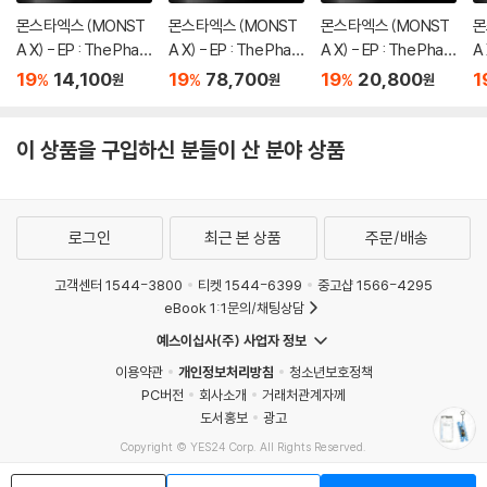
몬스타엑스 (MONST
몬스타엑스 (MONST
몬스타엑스 (MONST
몬
A X) - EP : The Phas
A X) - EP : The Phas
A X) - EP : The Phas
A 
e [DIGIPAK ver.][5종
e [4종 SET]
e [OFFSET ver.]
e 
19
14,100
19
78,700
19
20,800
1
%
%
%
원
원
원
중 1종 랜덤발송]
이 상품을 구입하신 분들이 산 분야 상품
로그인
최근 본 상품
주문/배송
고객센터 1544-3800
티켓 1544-6399
중고샵 1566-4295
eBook 1:1문의/채팅상담
예스이십사(주) 사업자 정보
이용약관
개인정보처리방침
청소년보호정책
PC버전
회사소개
거래처관계자께
도서홍보
광고
Copyright © YES24 Corp. All Rights Reserved.
MATOM16