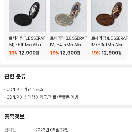
르세라핌 (LE SSERAF
르세라핌 (LE SSERAF
르세라핌 (LE SSERAF
IM) - 5th Mini Album
IM) - 4th Mini Album
IM) - 3rd Mini Album
'HOT' (Sound Coin v
'CRAZY' (Sound Coi
'EASY' (Sound Coin
19
12,900
19
12,900
19
12,900
%
%
%
원
원
원
er.)
n ver.)
ver.)
관련 분류
CD/LP
가요
댄스
CD/LP
스타샵
카드/키트/플랫폼 앨범
품목정보
발매일
2026년 05월 22일