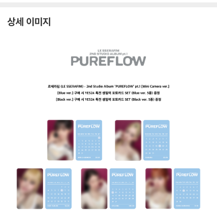
발송]
lack ver.]
lu
상세 이미지