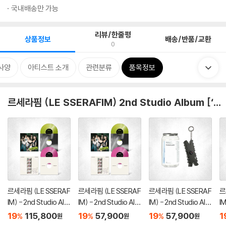
국내배송만 가능
리뷰/한줄평
상품정보
배송/반품/교환
0
사양
아티스트 소개
관련분류
품목정보
르세라핌 (LE SSERAFIM) 2nd Studio Album [‘PUREFLOW’ pt.1]
르세라핌 (LE SSERAF
르세라핌 (LE SSERAF
르세라핌 (LE SSERAF
르
IM) - 2nd Studio Alb
IM) - 2nd Studio Alb
IM) - 2nd Studio Alb
IM
um ‘PUREFLOW’ pt.1
um ‘PUREFLOW’ pt.1
um ‘PUREFLOW’ pt.1
u
19
115,800
19
57,900
19
57,900
1
%
%
%
원
원
원
[LP][2종 SET]
[LP][2종 중 1종 랜덤
[Mini Camera ver.][B
[M