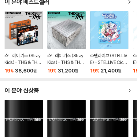
이 분야 베스트셀러
스트레이 키즈 (Stray
스트레이 키즈 (Stray
스텔라이브 (STELLIV
스
Kids) - THIS & THAT
Kids) - THIS & THAT
E) - STELLIVE Cliche
E)
[2종 SET]
[TRUCK VER.]
1st EP 「Colorful Stro
1s
19
38,600
19
31,200
19
21,400
1
%
%
%
원
원
원
kes」 - CD Ver.
k
er
이 분야 신상품