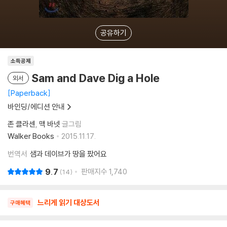
공유하기
소득공제
Sam and Dave Dig a Hole
외서
Paperback
바인딩/에디션 안내
존 클라센
맥 바넷
글그림
Walker Books
2015.11.17.
번역서
샘과 데이브가 땅을 팠어요
9.7
판매지수
1,740
14
느리게 읽기 대상도서
구매혜택