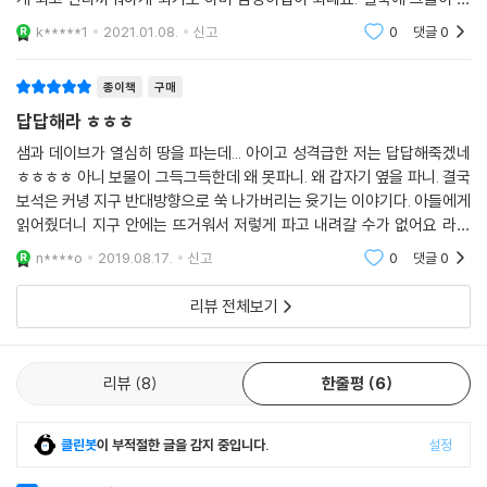
견한 것은 무엇이었까요? 아주아주 멋진 것은 그들만이 아마 알고 있을 것
k*****1
2021.01.08.
신고
0
댓글
0
같아요.
종이책
구매
답답해라 ㅎㅎㅎ
샘과 데이브가 열심히 땅을 파는데... 아이고 성격급한 저는 답답해죽겠네
ㅎㅎㅎㅎ 아니 보물이 그득그득한데 왜 못파니. 왜 갑자기 옆을 파니. 결국
보석은 커녕 지구 반대방향으로 쑥 나가버리는 윳기는 이야기다. 아들에게
읽어줬더니 지구 안에는 뜨거워서 저렇게 파고 내려갈 수가 없어요 라고
한다. 으이고 어릴 때부터 과학덕후다보니 창의력이 간곳 없네 ㅠㅠㅠ
n****o
2019.08.17.
신고
0
댓글
0
리뷰 전체보기
리뷰
8
한줄평
6
클린봇
이 부적절한 글을 감지 중입니다.
설정