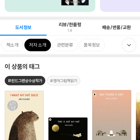
리뷰/한줄평
도서정보
배송/반품/교환
14
책소개
저자 소개
관련분류
품목정보
이 상품의 태그
#린드그렌상수상작가
#영어그림책읽기