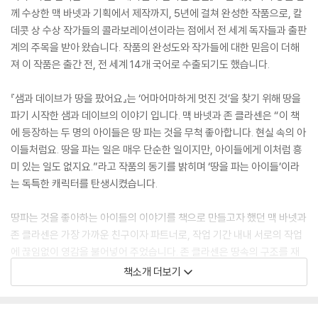
께 수상한 맥 바넷과 기획에서 제작까지, 5년에 걸쳐 완성한 작품으로, 칼
데콧 상 수상 작가들의 콜라보레이션이라는 점에서 전 세계 독자들과 출판
계의 주목을 받아 왔습니다. 작품의 완성도와 작가들에 대한 믿음이 더해
져 이 작품은 출간 전, 전 세계 14개 국어로 수출되기도 했습니다.
『샘과 데이브가 땅을 팠어요』는 ‘어마어마하게 멋진 것’을 찾기 위해 땅을
파기 시작한 샘과 데이브의 이야기 입니다. 맥 바넷과 존 클라센은 “이 책
에 등장하는 두 명의 아이들은 땅 파는 것을 무척 좋아합니다. 현실 속의 아
이들처럼요. 땅을 파는 일은 매우 단순한 일이지만, 아이들에게 이처럼 흥
미 있는 일도 없지요.”라고 작품의 동기를 밝히며 ‘땅을 파는 아이들’이라
는 독특한 캐릭터를 탄생시켰습니다.
땅파는 것을 좋아하는 아이들의 이야기를 책으로 만들고자 했던 맥 바넷과
존 클라센은 가장 가까운 친구이자 파트너로, 작업 기간 내내 서로의 작업
에 끊임없이 영감을 불어넣어 주었습니다. 존 클라센은 땅속의 구조를 재
미있게 보여줄 수 있는 방법이 무엇인가에 대해 바넷과 끊임없이 상의했
책소개 더보기
고, 맥 바넷은 클라센의 그림과 자신의 글이 긴밀하게 연결될 수 있는 방법
에 대해 고민했습니다.