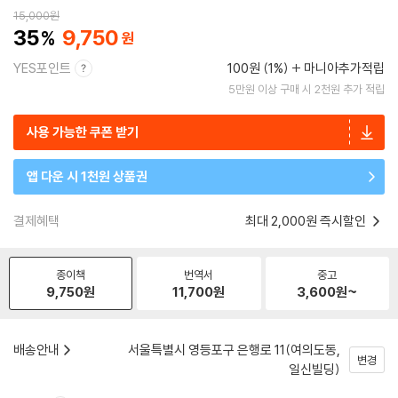
15,000
원
35
9,750
YES포인트
100원 (1%)
마니아추가적립
5만원 이상 구매 시 2천원 추가 적립
사용 가능한 쿠폰 받기
앱 다운 시 1천원 상품권
결제혜택
최대 2,000원 즉시할인
종이책
번역서
중고
9,750
원
11,700
원
3,600
원~
배송안내
서울특별시 영등포구 은행로 11(여의도동,
변경
일신빌딩)