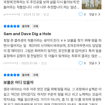
과정에 만족하는 두 주인공을 보며 삶을 다시 돌아보게 만
들어주는 작품입니다. 너무 너무 추천합니다.저는 일년간
어떤 프로젝트를 같이했던 친구에게 선물해줬습니다. 우
s********0
2024.12.30.
신고
0
댓글
0
리가 이뤄낸 결과도 중요하지만 함께한 시간이 더 소중했
다고 말해줄 수 있는 책입니다.
종이책
구매
Sam and Dave Dig a Hole
정말 존 클라센의 작품이라는 생각이 든다.ㅎㅎ 보물을 찾기 위해 땅을 파
면서 벌어지는 일. 제3자의 시각에서 바라보며, 조마조마하면서도 답답함
이 참 재미있다. 그림은 화려하지 않지만, 포인트를 잘 집어낸다. 특히 얼굴
표정에서 감정이 잘 전달된다. 또 이들이 맞게되는 최후의 결과는 많은 시
사점을 남긴다. 이건 아이가 아닌 어른들을 위한 책이 아닐까 생각이 든다.
r*******3
2022.01.06.
신고
0
댓글
0
종이책
구매
보물은 어디 있을까
샘과 데이브는 아주 아주 멋진 것을 위해 땅을 파요. 그 과정에서 살짝은 아
쉽고 약간은 안타깝기도 하지만 꾸준히 땅을 파고 쉬고 노력하는 모습이
멋지네요. 책을 읽으면서도 거기가 아니야, 좀 더. 좀 더.를 외치며 응원하
게 되고 안타까워하게 되기도 하며 감정이입이 되네요. 결국에 그들이 발