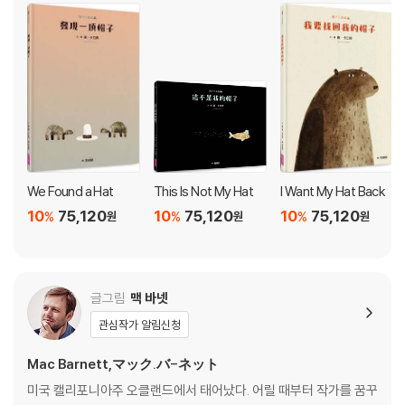
We Found a Hat
This Is Not My Hat
I Want My Hat Back
10
75,120
10
75,120
10
75,120
%
%
%
원
원
원
글그림
맥 바넷
관심작가 알림신청
Mac Barnett,マック.バ-ネット
미국 캘리포니아주 오클랜드에서 태어났다. 어릴 때부터 작가를 꿈꾸