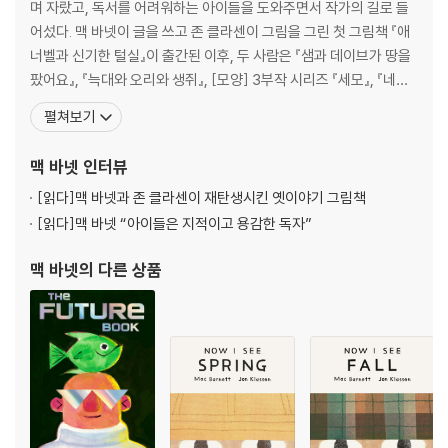
며 자랐고, 독서를 어려워하는 아이들을 도와주면서 작가의 길로 들
어섰다. 맥 바넷이 글을 쓰고 존 클라센이 그림을 그린 첫 그림책 『애
너벨과 신기한 털실』이 출간된 이후, 두 사람은 『샘과 데이브가 땅을
팠어요』, 『늑대와 오리와 생쥐』, [모양] 3부작 시리즈 『세모』, 『네
모』, 『동그라미』, 『트롤과 염소 삼 형제』 등 여러 그림책을 함께 만들
펼쳐보기
었다. 두 작가의 협업 그림책은 칼데콧상, 케이트 그린어웨이상, 보스
턴 글로브 혼북상 등 유수의 상을 받았고 이 중 [모양] 3부작 시리즈
맥 바넷
인터뷰
는 애플tv+의 애니메이션으로 제
[읽다]
맥 바넷과 존 클라센이 재탄생시킨 옛이야기 그림책
[읽다]
맥 바넷 “아이들은 지적이고 용감한 독자”
맥 바넷
의 다른 상품