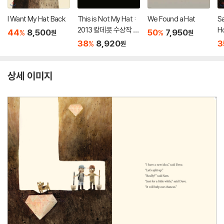
I Want My Hat Back
This is Not My Hat :
We Found a Hat
S
2013 칼데콧 수상작 , 2
H
44
8,500
50
7,950
%
%
원
원
014 케이트그린어웨이
38
8,920
3
%
원
수상작
상세 이미지