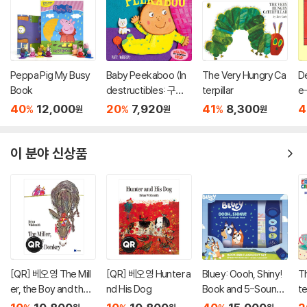
Peppa Pig My Busy
Baby Peekaboo (In
The Very Hungry Ca
De
Book
destructibles: 구강
terpillar
e
기 아이를 위한 츄잉북
40
12,000
20
7,920
41
8,300
4
%
%
%
원
원
원
시리즈)
이 분야 신상품
[QR] 베오영 The Mill
[QR] 베오영 Hunter a
Bluey: Oooh, Shiny!
T
er, the Boy and the
nd His Dog
Book and 5-Sound
te
Donkey
Flashlight Set [With
ar