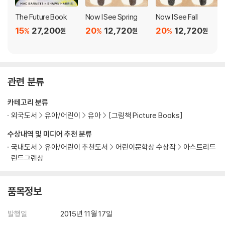
The Future Book
Now I See Spring
Now I See Fall
15
27,200
20
12,720
20
12,720
%
%
%
원
원
원
관련 분류
카테고리 분류
외국도서
유아/어린이
유아
[그림책 Picture Books]
수상내역 및 미디어 추천 분류
국내도서
유아/어린이 추천도서
어린이문학상 수상작
아스트리드
린드그렌상
품목정보
발행일
2015년 11월 17일