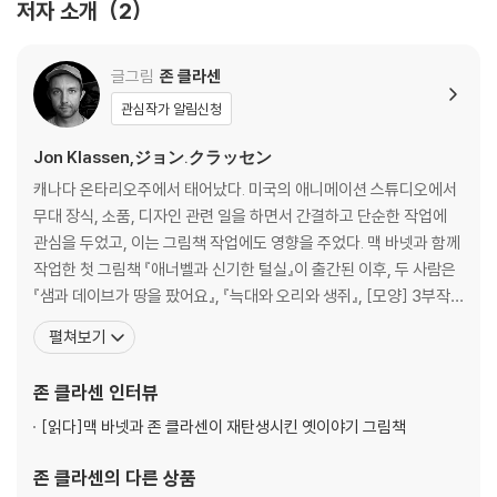
저자 소개
2
군더더기 없이 간결한 바넷의 글은 많은 이야기를 함축하고 있는 클라센의
그림과 절묘하게 맞물리며 하나의 완성된 이야기를 만들어 냈습니다. “이
글그림
존 클라센
책을 작업하는 동안 존과 나는 서로에게 아주 큰 역할을 해 주었지요. 정말
특별하고 멋진 협업이었어요.”라는 맥 바넷의 말처럼 하나의 결과물을 얻
관심작가 알림신청
기 위해 힘을 모았던 맥 바넷과 존 클라센의 모습은 작품 속 샘과 데이브에
Jon Klassen,ジョン.クラッセン
게 투영되어 개성 넘치는 환상의 콤비로서의 모습을 보여 줍니다.
캐나다 온타리오주에서 태어났다. 미국의 애니메이션 스튜디오에서
From the award-winning team behind Extra Yarn, and illustrate
무대 장식, 소품, 디자인 관련 일을 하면서 간결하고 단순한 작업에
d by Jon Klassen, the Kate Greenaway-winning creator of Thi
관심을 두었고, 이는 그림책 작업에도 영향을 주었다. 맥 바넷과 함께
s Is Not My Hat and and I Want My Hat Back, comes a perfectly
작업한 첫 그림책 『애너벨과 신기한 털실』이 출간된 이후, 두 사람은
paced, deadpan tale full of visual humour. Sam and Dave are o
『샘과 데이브가 땅을 팠어요』, 『늑대와 오리와 생쥐』, [모양] 3부작
n a mission. A mission to find something spectacular. So they
시리즈 『세모』, 『네모』, 『동그라미』, 『트롤과 염소 삼 형제』 등 여러
펼쳐보기
dig a hole. And they keep digging. And they find ...nothing. Yet
그림책을 함께 만들었다. 두 작가의 협업 그림책은 칼데콧상, 케이트
the day turns out to be pretty spectacular after all. Attentive r
그린어웨이상, 보스턴 글로브 혼북상 등 유수의 상을 받았고 이 중
존 클라센
인터뷰
eaders will be rewarded with a rare treasure in this witty story
[모양] 3부작 시리즈는 애플t
[읽다]
맥 바넷과 존 클라센이 재탄생시킨 옛이야기 그림책
of looking for the extraordinary - and finding it in a manner the
y'd never expect.
존 클라센
의 다른 상품