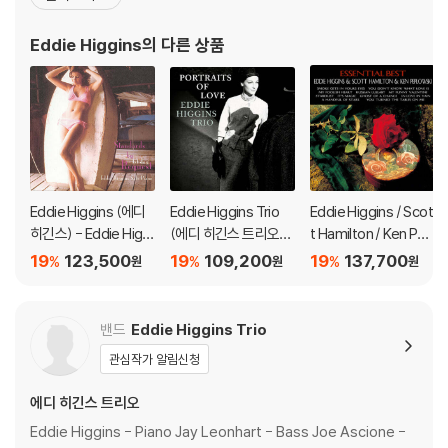
970년 메사추세츠로 이주하여, 그의 아내이자 보컬리스트 겸 화가
아래에 해당하는 경우는 불량이 아니므로 개봉 후 반품/교환이 불가합니
인(그의 크리스마스 캐롤 앨범인 크리스마스 송스의 앨범 표지도 그
다.
Eddie Higgins
의 다른 상품
녀가 그린 작품), 메레디스 디앰브로시오와 연
1) 컬러 디스크는 웹 이미지와 실제 색상이 차이가 날 수 있습니다.
2) 컬러 디스크의 특성상 제작 공정시 앨범마다 색상 차이가 나는 경우도
있습니다.
3) 컬러 디스크는 제작 과정에서 다른 색상 염료가 섞여 얼룩과 번짐, 반점
등이 발생할 수 있습니다.
※ 반품/교환 안내
Eddie Higgins (에디
Eddie Higgins Trio
Eddie Higgins / Scot
1) 불량으로 인한 반품/교환 요청 시에는 불량 확인을 위해 개봉 시의 동영
히긴스) - Eddie Higgi
(에디 히긴스 트리오) -
t Hamilton / Ken Pep
상을 요청할 수 있으며, 동영상이 없는 경우 반품/교환이 제한될 수 있습니
ns Solo Piano: Stand
Portraits of Love [2
lowski (에디 히긴스 /
19
123,500
19
109,200
19
137,700
%
%
%
원
원
원
ards by Request 1st
LP]
스콧 해밀턴 / 켄 페프
다.
day [2LP]
로스키) - Essential B
관련 사진과 동영상 및 재생 기기 모델명을 첨부하여 첨부하여 고객센터에
est [2LP]
문의 바랍니다.
밴드
Eddie Higgins Trio
2) LP는 잦은 배송 과정에서 재킷에 손상이 발생할 가능성이 높고 재판매
관심작가 알림신청
가 어려우므로 신중한 구매를 부탁드립니다.
에디 히긴스 트리오
Eddie Higgins - Piano Jay Leonhart - Bass Joe Ascione -