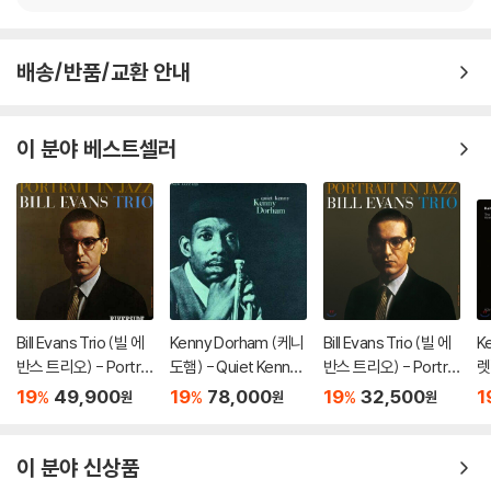
배송/반품/교환 안내
이 분야 베스트셀러
Bill Evans Trio (빌 에
Kenny Dorham (케니
Bill Evans Trio (빌 에
Ke
반스 트리오) - Portrai
도햄) - Quiet Kenny
반스 트리오) - Portrai
렛
t In Jazz [LP]
[LP]
t In Jazz [LP]
Ni
19
49,900
19
78,000
19
32,500
1
%
%
%
원
원
원
이 분야 신상품