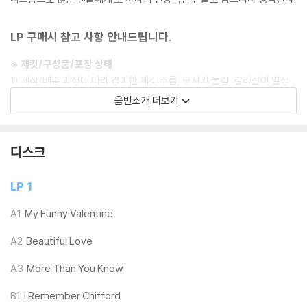
LP 구매시 참고 사항 안내드립니다.
※ 재킷/구성품/포장 상태
1) 제작/배송 과정에 따라 경미한 재킷 주름, 모서리 눌림, 갈라짐이 발생
할 수 있으며 속지(이너 슬리브)는 디스크와의 접촉으로 인해 갈라질 수
음반소개 더보기
있습니다.
외관상 불량 확인되는 상품을 개봉 시엔 반품/교환 처리 불가합니다.
2) 디스크 라벨은 공정상 매끄럽게 부착되지 않을 수도 있으며 겉포장 비
디스크
닐은 품질보증대상이 아닙니다.
3) 일본 제작 LP는 대부분 겉비닐이 밀봉되어 있지 않습니다.
LP 1
4) 디지털 다운로드 코드는 본사에서 공지 없이 증정 종료될 수 있습니다.
A1
My Funny Valentine
※ 재생 불량
A2
Beautiful Love
1) 침압 조절 기능이 없는 턴테이블을 사용하시는 경우, (주로 올인원 형태
모델) 다이내믹 사운드의 편차가 큰 트랙을 재생할 때 이상 현상이 발생할
A3
More Than You Know
수 있습니다.
기기 문제로 인해 발생하는 재생 불량 현상에 대해서는 반품/교환이 불가
B1
I Remember Chifford