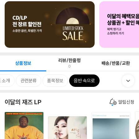
리뷰/한줄평
상품정보
배송/반품/교환
0
 소개
관련분류
품목정보
음반 속으로
이달의 재즈 LP
알림신청