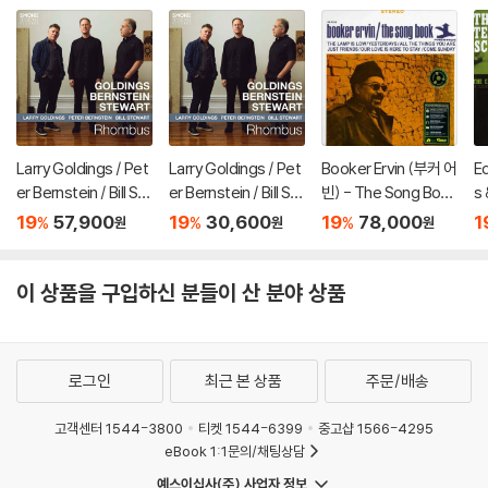
Larry Goldings / Pet
Larry Goldings / Pet
Booker Ervin (부커 어
E
er Bernstein / Bill St
er Bernstein / Bill St
빈) - The Song Boo
s 
ewart (래리 골딩스 /
ewart (래리 골딩스 /
k [LP]
(
19
57,900
19
30,600
19
78,000
1
%
%
%
원
원
원
피터 번스타인 / 빌 스
피터 번스타인 / 빌 스
조
튜어트) - Rhombus
튜어트) - Rhombus
e
[LP]
이 상품을 구입하신 분들이 산 분야 상품
로그인
최근 본 상품
주문/배송
고객센터 1544-3800
티켓 1544-6399
중고샵 1566-4295
eBook 1:1문의/채팅상담
예스이십사(주) 사업자 정보