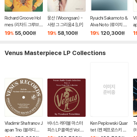
Richard Groove Hol
웅산 (Woongsan) -
Ryuichi Sakamoto &
Vl
mes (리차드 그루브
사랑 그 그리움4 [LP]
Alva Noto (류이치 사
a
홈스) - Six Million Doll
카모토 & 알바 노토) -
르
19
55,000
19
58,100
19
120,300
1
%
%
%
원
원
원
ar Man [LP]
12 Conversations [2
리오
LP]
Venus Masterpiece LP Collections
Vladimir Shafranov J
비너스 레이블 마스터
Ken Peplowski Quar
Te
apan Trio (블라디미
피스 LP 콜렉션 Vol.3
tet (켄 페프로스키 쿼
(
르 샤프라노프 재팬 트
(Venus Audio Grade
텟) - Petite Fleur [2L
오)