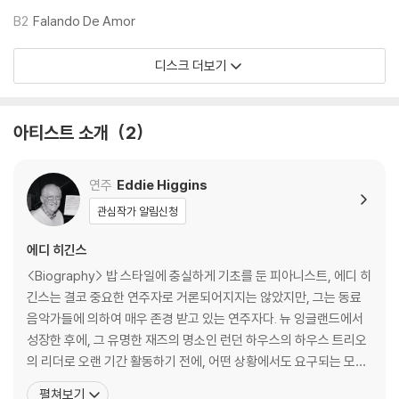
하니 침압 조절이 가능한 기기에서 재생하실 것을 권유 드립니다.
B2
Falando De Amor
2) 디스크는 정전기와 먼지로 인해 재생이 원활하지 않은 경우가 있습니
다. 전용 제품으로 이를 제거하면 대부분 해결됩니다.
디스크 더보기
3) 바늘에 먼지가 쌓이는 경우에도 재생이 원활하지 않을 수 있습니다.
※ 디스크 외관 불량
아티스트 소개
2
1) 열을 가하여 제작하는 바이닐 공정 특성상 디스크 표면이 미세하게 울
렁거리거나 휘어지는 경우가 있습니다.
재생이 불안정한 경우 스태빌라이저를 사용하시면 좀 더 안정적인 재생이
연주
Eddie Higgins
가능합니다.
관심작가 알림신청
2) 재생 음역의 왜곡을 최소화 하고 반복 재생시에도 최대한 일관되게 유
지되도록 디스크 센터 홀 구경이 작게 제작되는 경우가 있습니다. 턴테이
에디 히긴스
블 스핀들에 맞지 않는 경우에는 전용 제품 등을 이용하여 센터 홀을 조정
<Biography> 밥 스타일에 충실하게 기초를 둔 피아니스트, 에디 히
하시면 해결됩니다.
긴스는 결코 중요한 연주자로 거론되어지지는 않았지만, 그는 동료
3) 디스크에 미세한 잔 흠집이 남아있거나 인쇄 면이 깨끗하지 않은 경우
음악가들에 의하여 매우 존경 받고 있는 연주자다. 뉴 잉글랜드에서
가 있으며, 이는 상품의 불량이 아닙니다. 단, 재생에 이상이 있는 경우에는
성장한 후에, 그 유명한 재즈의 명소인 런던 하우스의 하우스 트리오
불량으로 인한 반품/교환이 가능합니다
의 리더로 오랜 기간 활동하기 전에, 어떤 상황에서도 요구되는 모든
스타일의 음악을 시카고로 이주하여 연주하였다. (1957-1969년) 1
※ 컬러 디스크
펼쳐보기