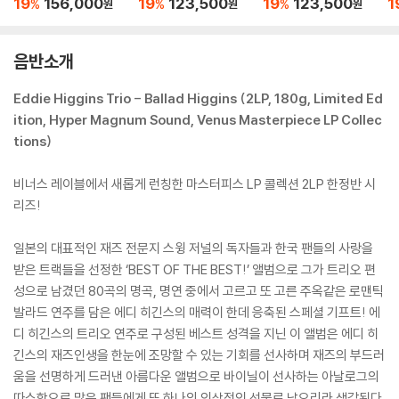
19
156,000
19
123,500
19
123,500
1
%
%
%
원
원
원
리오) - Bolivia [2LP]
Records Selection V
P]
p
ol. 3 by Yasukuni Ter
ashima) [2LP]
음반소개
Eddie Higgins Trio - Ballad Higgins (2LP, 180g, Limited Ed
ition, Hyper Magnum Sound, Venus Masterpiece LP Collec
tions)
비너스 레이블에서 새롭게 런칭한 마스터피스 LP 콜렉션 2LP 한정반 시
리즈!
일본의 대표적인 재즈 전문지 스윙 저널의 독자들과 한국 팬들의 사랑을
받은 트랙들을 선정한 ‘BEST OF THE BEST!’ 앨범으로 그가 트리오 편
성으로 남겼던 80곡의 명곡, 명연 중에서 고르고 또 고른 주옥같은 로맨틱
발라드 연주를 담은 에디 히긴스의 매력이 한데 응축된 스페셜 기프트! 에
디 히긴스의 트리오 연주로 구성된 베스트 성격을 지닌 이 앨범은 에디 히
긴스의 재즈인생을 한눈에 조망할 수 있는 기회를 선사하며 재즈의 부드러
움을 선명하게 드러낸 아름다운 앨범으로 바이닐이 선사하는 아날로그의
따스함으로 많은 팬들에게 또 하나의 인상적인 선물로 남으리라 생각된다.