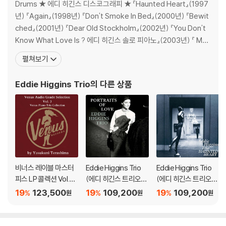
Drums ★ 에디 히긴스 디스코그래피 ★ 『Haunted Heart』(1997
년) 『Again』(1998년) 『Don't Smoke In Bed』(2000년) 『Bewit
ched』(2001년) 『Dear Old Stockholm』(2002년) 『You Don't
Know What Love Is ? 에디 히긴스 솔로 피아노』(2003년) 『 Mo
onlight Becomes You ? 에디 히긴스 퀸텟 위드 스트링스』(2003
펼쳐보기
년) 『If Dreams Come
Eddie Higgins Trio
의 다른 상품
비너스 레이블 마스터
Eddie Higgins Trio
Eddie Higgins Trio
피스 LP 콜렉션 Vol.3
(에디 히긴스 트리오) -
(에디 히긴스 트리오) -
(Venus Audio Grade
Portraits of Love [2
Haunted Heart [2L
19
123,500
19
109,200
19
109,200
%
%
%
원
원
원
Records Selection V
LP]
P]
ol. 3 by Yasukuni Ter
ashima) [2LP]