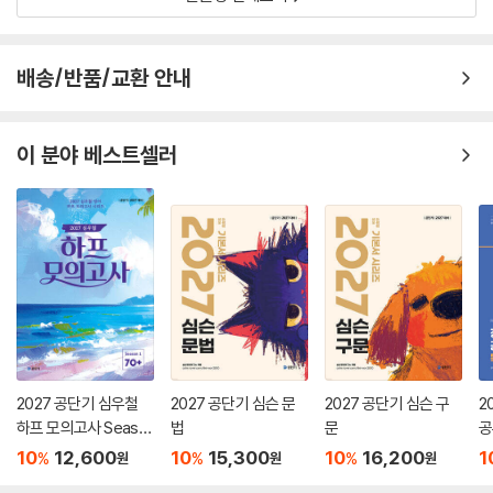
배송/반품/교환 안내
이 분야 베스트셀러
2027 공단기 심우철
2027 공단기 심슨 문
2027 공단기 심슨 구
2
하프 모의고사 Seaso
법
문
공
n 1: 70+
10
12,600
10
15,300
10
16,200
1
%
%
%
원
원
원