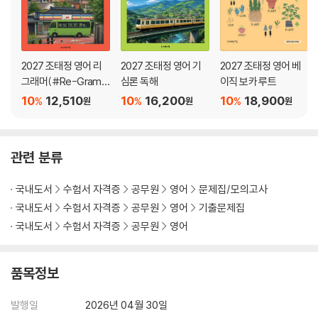
2027 조태정 영어 리
2027 조태정 영어 기
2027 조태정 영어 베
그래머(#Re-Gram
심론 독해
이직 보카 루트
mar) 합격문법 125
10
12,510
10
16,200
10
18,900
%
%
%
원
원
원
관련 분류
국내도서
수험서 자격증
공무원
영어
문제집/모의고사
국내도서
수험서 자격증
공무원
영어
기출문제집
국내도서
수험서 자격증
공무원
영어
품목정보
발행일
2026년 04월 30일