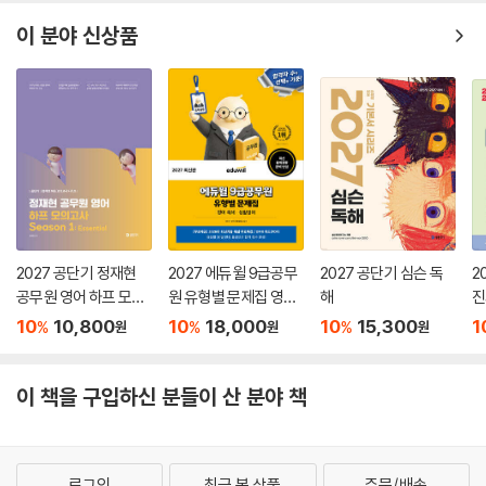
이 분야 신상품
2027 공단기 정재현
2027 에듀윌 9급공무
2027 공단기 심슨 독
2
공무원 영어 하프 모의
원 유형별 문제집 영어
해
진
고사 Season 1: Esse
독해·생활영어
해
10
10,800
10
18,000
10
15,300
1
%
%
%
원
원
원
ntial
이 책을 구입하신 분들이 산 분야 책
로그인
최근 본 상품
주문/배송