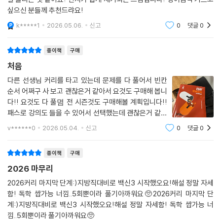
싶으신 분들께 추천드랴요!
k*****1
2026.05.06.
신고
0
댓글
0
종이책
구매
처음
다른 선생님 커리를 타고 있는데 문제를 다 풀어서 빈칸
순서 어쩌구 사 보고 괜찮은거 같아서 요것도 구매해 봅니
다!! 요것도 다 풀몀 전 시즌것도 구매해볼 계획입니다!!
패스로 강의도 들을 수 있어서 선택했는데 괜찮은거 같습
니당 ㅎㅎㅎ 파이팅!
v******0
2026.05.04.
신고
0
댓글
0
종이책
구매
2026 마무리
2026커리 마지막 단계:)지방직대비로 백신3 시작했오요!해설 정말 자세
함! 독학 쌉가능 너낌..5회뿐이라 풀기아까워요🥺2026커리 마지막 단
계:)지방직대비로 백신3 시작했오요!해설 정말 자세함! 독학 쌉가능 너
낌..5회뿐이라 풀기아까워요🥺