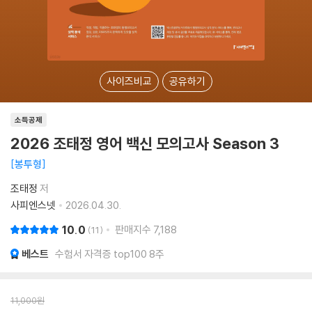
사이즈비교
공유하기
소득공제
2026 조태정 영어 백신 모의고사 Season 3
봉투형
조태정
저
사피엔스넷
2026.04.30.
10.0
판매지수
7,188
11
베스트
수험서 자격증 top100 8주
11,000
원