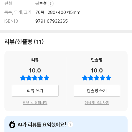
판형
봉투형
쪽수, 무게, 크기
76쪽 | 280*400*15mm
ISBN13
9791167932365
리뷰/한줄평
11
리뷰
한줄평
10.0
10.0
리뷰 쓰기
한줄평 쓰기
혜택 및 유의사항
혜택 및 유의사항
AI가 리뷰를 요약했어요!