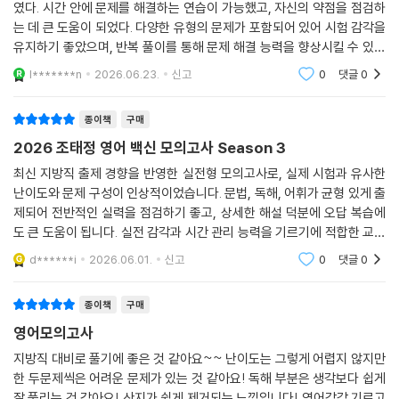
였다. 시간 안에 문제를 해결하는 연습이 가능했고, 자신의 약점을 점검하
는 데 큰 도움이 되었다. 다양한 유형의 문제가 포함되어 있어 시험 감각을
유지하기 좋았으며, 반복 풀이를 통해 문제 해결 능력을 향상시킬 수 있었
다.
l*******n
2026.06.23.
신고
0
댓글
0
종이책
구매
2026 조태정 영어 백신 모의고사 Season 3
최신 지방직 출제 경향을 반영한 실전형 모의고사로, 실제 시험과 유사한
난이도와 문제 구성이 인상적이었습니다. 문법, 독해, 어휘가 균형 있게 출
제되어 전반적인 실력을 점검하기 좋고, 상세한 해설 덕분에 오답 복습에
도 큰 도움이 됩니다. 실전 감각과 시간 관리 능력을 기르기에 적합한 교재
라고 느꼈습니다.
d******i
2026.06.01.
신고
0
댓글
0
종이책
구매
영어모의고사
지방직 대비로 풀기에 좋은 것 같아요~~ 난이도는 그렇게 어렵지 않지만
한 두문제씩은 어려운 문제가 있는 것 같아요! 독해 부분은 생각보다 쉽게
잘 풀리는 것 같아요! 산지가 쉽게 제거되는 느낌입니다! 영어감각 기르고