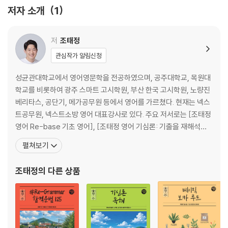
제5회 백신 모의고사
저자 소개
1
[OMR 카드]
저
조태정
관심작가 알림신청
성균관대학교에서 영어영문학을 전공하였으며, 공주대학교, 목원대
학교를 비롯하여 광주 스마트 고시학원, 부산 한국 고시학원, 노량진
베리타스, 공단기, 메가공무원 등에서 영어를 가르쳤다. 현재는 넥스
트공무원, 넥스트소방 영어 대표강사로 있다. 주요 저서로는 [조태정
영어 Re-base 기초 영어], [조태정 영어 기심론: 기출을 재해석한
기본 심화 이론 문법/구문/독해], [조태정 영어 #Re-grammar 합
펼쳐보기
격문법 125], [조태정 영어 실전 문법 525], [조태정 영어 매일독해
200제], [조태정 영어 신유형독해 140제], [조태정 영어 실전동형
조태정
의 다른 상품
모의고사], [조태정