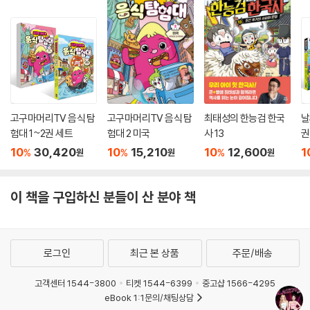
고구마머리TV 음식 탐
고구마머리TV 음식 탐
최태성의 한능검 한국
날
험대 1~2권 세트
험대 2 미국
사 13
권
10
30,420
10
15,210
10
12,600
1
%
%
%
원
원
원
이 책을 구입하신 분들이 산 분야 책
로그인
최근 본 상품
주문/배송
고객센터 1544-3800
티켓 1544-6399
중고샵 1566-4295
eBook 1:1문의/채팅상담