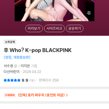
미리보기
사이즈비교
공유하기
소득공제
후 Who? K-pop BLACKPINK
양장, 개정증보판
서수경
글
이지은
그림
다산어린이
2026.04.22.
9.9
판매지수
258
18
[단독] 포카 파우치 (포인트 차감)
구매혜택