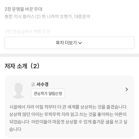
꿈을 향해 꾸준히 노력하며 도전해 온 K-POP 아티스트들의 이야기는 아
이들에게 꿈을 향한 열정과 인내심 그리고 도전 정신을 배울 수 있습니다.
2장 운명을 바꾼 무대
이 책을 읽는 어린이들이 대한민국 문화의 미래를 이끌어갈 주역이 되기를
통합 지식 플러스(2) 한 나라의 유행가, 대중음악
기대합니다.
3장 연습실에서 싹튼 우정
통합 지식 플러스(3) 세계관으로 완성되는 케이팝
목차 더보기
4장 함께 견딘 시간
통합 지식 플러스(4) 케이팝과 관련된 직업
저자 소개
2
5장 세상을 향한 휘파람
통합 지식 플러스(5) 세계에 유행하는 한국의 문화
글
서수경
관심작가 알림신청
6장 BLACKPINK IN YOUR AREA!
통합 지식 플러스(6) 케이팝을 즐기는 팬 문화
시골에서 자라 어릴 적부터 더 큰 세계를 상상하는 것을 즐겼습니다.
상상력 많던 아이는 무럭무럭 자라 읽고 쓰는 것을 좋아하는 어른이
7장 전 세계를 사로잡다
되었습니다. 어린이들이 마음껏 상상할 수 있게 즐거운 글을 쓰고 싶
습니다.
인물 돋보기