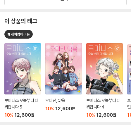
이 상품의 태그
#케이팝아이돌
루미너스 오늘부터 데
오디션, 맑음
루미너스 오늘부터 데
후
뷔합니다 5
뷔합니다 4
틴
10
12,600
%
원
10
12,600
10
12,600
1
%
%
원
원