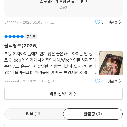
스포일러가 포함된 글입니다!
글보기
o*****7
2026.05.06.
신고
0
댓글
0
종이책
블랙핑크(2026)
초등 여자아이들에게 인기 많은 꿈은바로 아이돌 일 정도
로 K-pop의 인기가 세계적입니다.Who? 인물 시리즈에
는너무도 훌륭하고 유명한 사람들이많이 있지만이번에
읽은 [블랙핑크]은아이들의 흥미도 높았지만꿈 많은 우
리 친구들에게교훈과 감동을 주기에좋은 책이었습니다.
s******l
2026.05.06.
신고
0
댓글
0
블랙핑크는 이미 한국과 아시아를 넘어서고유럽, 미국
등.. 전세계적으로 유명한 여자아이돌입니다.블랙핑크만
리뷰 전체보기
의
리뷰
16
한줄평
2