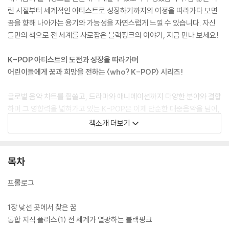
린 시절부터 세계적인 아티스트로 성장하기까지의 여정을 따라가다 보면
꿈을 향해 나아가는 용기와 가능성을 자연스럽게 느낄 수 있습니다. 자신
들만의 색으로 전 세계를 사로잡은 블랙핑크의 이야기, 지금 만나 보세요!
K-POP 아티스트의 도전과 성장을 따라가며
어린이들에게 꿈과 희망을 전하는 〈who? K-POP〉 시리즈!
글로벌 음악 차트를 휩쓸고, 드라마와 애니메이션까지 다양한 분야와 결합
하며 그 영향력을 넓혀가고 있는 K-POP은 이제 단순한 대중음악을 넘어,
전 세계가 주목하는 한국의 대표 문화이자 강력한 소프트 파워로 자리 잡
책소개 더보기
았습니다. 그 화려한 성과 뒤에는 무대 위에서 땀 흘려 온 아티스트들의 오
랜 노력, 끊임없는 도전, 그리고 새로운 시도를 두려워하지 않는 용기가 있
었습니다.
목차
〈who? K-POP〉 시리즈는 이러한 아티스트들의 성장 스토리와 음악 활동
프롤로그
을 깊이 있게 조명합니다. 어린이 독자들은 이 책을 통해 K-POP이 어떻게
시작되어 글로벌 팬덤을 형성했는지, 그리고 전 세계인의 마음을 사로잡기
1장 낮선 곳에서 찾은 꿈
까지 어떤 여정을 걸어왔는지를 알 수 있습니다. 무엇보다 어린 시절부터
통합 지식 플러스(1) 전 세계가 열광하는 블랙핑크