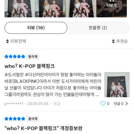
도가 결국 자신만의 무대를 완성해 간다는 것을 보여 주는 과정이었습니
더보기
다.
4
4
『who? K-POP 블랙핑크 개정증보판』은 무대를 꿈꾸던 첫 순간부터 지금
리뷰
16
한줄평
2
에 이르기까지, 블랙핑크의 도전과 성장의 여정을 생생하게 담아냈습니다.
블랙핑크가 세계를 무대로 빛나기까지, 그들이 걸어온 여정에서 자신의 강
리뷰전체
추천순
점을 발견하고 꾸준히 이어 가는 것의 힘을 배울 수 있습니다.
종이책
who? K-POP 블랙핑크
#도서협찬 #다산어린이아이가 정말 좋아하는 아이돌이
바로[BLACKPINK]이라서 이번 도서가아이에게 어린이
날 선물이 되었답니다.아이가 처음으로 좋아하는 아이돌
그룹이라엄마도 관심이 많이 가는 인물들인데이렇게 wh
o? K-POP으로 어떻게 성장하고지금의 모습이 되었는
p*******1
2026.05.06.
신고
0
댓글
0
지 알 수 있어 아이가책을 더 열심히 읽었습니다.＜who?
＞시리즈는 아이들이 닮고 싶어 하는역할 모델들을 담은
종이책
도서
"who? K-POP 블랙핑크" 개정증보판