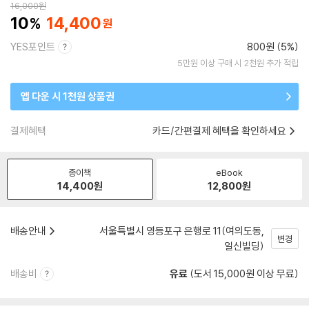
16,000
원
10
14,400
YES포인트
800원 (5%)
5만원 이상 구매 시 2천원 추가 적립
앱 다운 시 1천원 상품권
결제혜택
카드/간편결제 혜택을 확인하세요
종이책
eBook
14,400
원
12,800
원
배송안내
서울특별시 영등포구 은행로 11(여의도동,
변경
일신빌딩)
배송비
유료
(도서 15,000원 이상 무료)