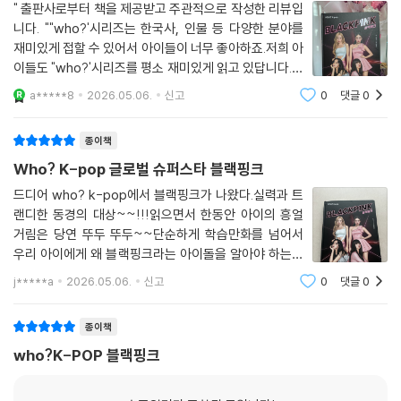
" 출판사로부터 책을 제공받고 주관적으로 작성한 리뷰입
니다. ""who?'시리즈는 한국사, 인물 등 다양한 분야를
재미있게 접할 수 있어서 아이들이 너무 좋아하죠.저희 아
이들도 "who?'시리즈를 평소 재미있게 읽고 있답니다.그
중 "who? K-POP" 시리즈는 아이들이 좋아하는 K-PO
a*****8
2026.05.06.
신고
0
댓글
0
P 스타들의 도전과 성장 이야기를 통해서 재미와 감동을
함께 느낄 수 있는 시리즈라 아이들이 더욱 좋아한답
종이책
Who? K-pop 글로벌 슈퍼스타 블랙핑크
드디어 who? k-pop에서 블랙핑크가 나왔다.실력과 트
랜디한 동경의 대상~~!!!읽으면서 한동안 아이의 흥얼
거림은 당연 뚜두 뚜두~~단순하게 학습만화를 넘어서
우리 아이에게 왜 블랙핑크라는 아이돌을 알아야 하는지
전문가의 의견을 들어볼 수 있어서 부모로서 안심하면 권
j*****a
2026.05.06.
신고
0
댓글
0
할 수 있었다.7장의 챕터로 데뷔 전부터 글로벌 아이콘으
로의 도약 그리고 현재와 미래에 대해서 보여주고 있다.
종이책
who?K-POP 블랙핑크