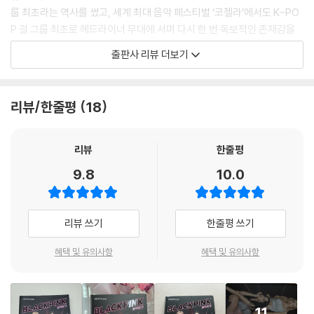
룹 최초라는 역사를 썼고, 세계 최대 음악 페스티벌 ‘코첼라’에서도 K-PO
P 걸 그룹 최초로 헤드라이너 무대에 서며 다시 한 번 독보적인 존재감을
드러냈습니다. 팀 활동에서 쌓아 온 블랙핑크만의 색은 각 멤버의 솔로 활
출판사 리뷰 더보기
동에서도 이어지며 음악적 스펙트럼을 더욱 넓혀 가고 있습니다.
무대에 서기로 결심한 순간부터 이어진 선택과 노력이 지금의 블랙핑크를
리뷰/한줄평
18
만들었습니다. 이들의 이야기는 자신의 강점을 발견하고 꾸준히 이어 가는
것이 얼마나 큰 힘을 갖는지를 보여 줍니다. 기록에 머무르지 않고 또 다른
무대로 나아가는 블랙핑크의 이야기는 지금도 계속되고 있습니다!
리뷰
한줄평
9.8
10.0
무대를 꿈꾸던 순간부터 세계가 블랙핑크를 외치기까지
블랙핑크의 이야기가 다시 시작된다!
리뷰 쓰기
한줄평 쓰기
블랙핑크의 시작은 무대를 향한 간절한 꿈에서 비롯되었습니다. 낯선 땅에
서 홀로 꿈을 키우고, 혹독한 연습생 시절을 버티며 언젠가 무대에 서겠다
혜택 및 유의사항
혜택 및 유의사항
는 목표 하나로 모인 멤버들. 때로는 흔들리고 때로는 지치면서도 서로를
믿고 나아간 시간들이 쌓여 지금의 블랙핑크를 만들었습니다. 블랙핑크가
걸어온 길은 단순한 성공의 기록이 아닙니다. 꿈을 향해 포기하지 않는 태
11