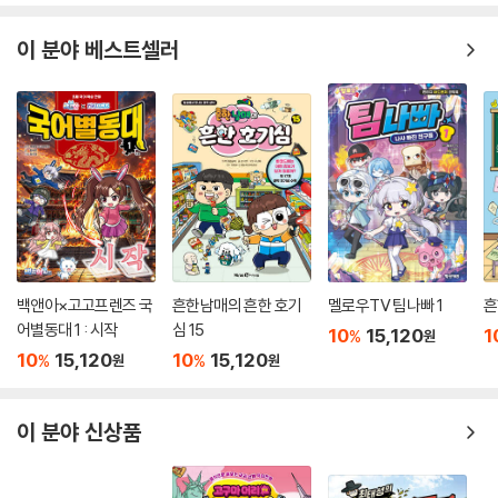
이 분야 베스트셀러
백앤아×고고프렌즈 국
흔한남매의 흔한 호기
멜로우TV 팀나빠 1
흔
어별동대 1 : 시작
심 15
10
15,120
1
%
원
10
15,120
10
15,120
%
%
원
원
이 분야 신상품