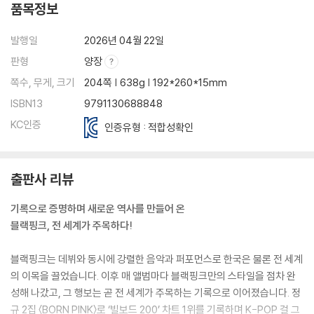
품목정보
발행일
2026년 04월 22일
판형
양장
쪽수, 무게, 크기
204쪽 | 638g | 192*260*15mm
ISBN13
9791130688848
KC인증
인증유형 : 적합성확인
출판사 리뷰
기록으로 증명하며 새로운 역사를 만들어 온
블랙핑크, 전 세계가 주목하다!
블랙핑크는 데뷔와 동시에 강렬한 음악과 퍼포먼스로 한국은 물론 전 세계
의 이목을 끌었습니다. 이후 매 앨범마다 블랙핑크만의 스타일을 점차 완
성해 나갔고, 그 행보는 곧 전 세계가 주목하는 기록으로 이어졌습니다. 정
규 2집 〈BORN PINK〉로 ‘빌보드 200’ 차트 1위를 기록하며 K-POP 걸 그