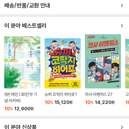
된 주이 역시 처음에는 자신의 꿈이 무엇인지 알지 못했다. 정유리 작가는
배송/반품/교환 안내
성운이와 주이처럼 아직 꿈을 찾지 못해 고민인 아이들에게 ‘그래도 괜찮
다’며 다정한 위로를 건넨다.
이 분야 베스트셀러
지금 당장 나의 꿈을 몰라도, 꿈이 없어도 괜찮아요. 성운이처럼 천천히 찾
아 가면 돼요.
꿈의 속도는 중요하지 않아요. 다만, 여러분이 마음껏 꿈을 꾸었으면 좋겠
어요.
- 정유리, 〈작가의 말〉에서
꿈을 꾸는 데 정답은 없다. 사람마다 걷는 속도가 다르듯이 꿈을 찾아 가는
속도 또한 다르다. 『오디션, 맑음』의 인물들처럼 진로 선택의 기로에 선 어
린이 독자들이 자신만의 속도로 꿈을 향해 차근차근 나아가기를 바란다.
5번 레인 (30만 부 기
슈퍼 코딱지 히어로 1
의사 어벤저스 27
고
교과연계
념 리커버)
10
15,120
10
14,220
1
%
%
원
원
3학년 2학기 국어 6. 감상과 표현의 즐거움
10
12,600
%
원
4학년 1학기 국어 5. 말과 글로 전하는 생각
4학년 1학기 국어 1. 깊이 있게 읽어요
6학년 1학기 국어 1. 자신의 삶과 관련지어 읽어요
이 분야 신상품