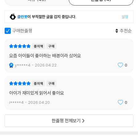
프렌즈 멤버가 되면 짝사랑 중인 성운이를 자주 볼 수 있을지도 모른다고
기대한 것이다. 하지만 하츠프렌즈가 결성되고 얼마 지나지 않아 성운이가
클린봇
이 부적절한 글을 감지 중입니다.
설정
매니저 활동에 집중할 수 없게 되자 나나는 고운이에게 답답한 마음을 솔
직하게 털어놓는다. 갑작스러운 나나의 고백은 오디션에 대한 열정으로만
구매한줄평
추천순
가득 차 있던 고운이의 마음에 잔잔한 파동을 일으킨다. 나나의 고백에 가
슴이 답답하고 기분이 이상한 건 어째서일까? 고운이는 마음속 깊은 곳에
종이책
구매
자리한 생경한 감정을 찬찬히 들여다보게 된다. 세 사람의 관계는 앞으로
요즘 아이들이 좋아하는 배경이라 샀어요
어떻게 흘러갈까? 오디션 합격을 향한 여정 속에서 펼쳐지는 고운이와 나
나, 성운이의 알쏭달쏭한 삼각관계는 이야기의 재미를 더한다.
y*****4
2026.04.22.
0
“시간이 좀 걸리면 어때. 오빠가 좋아하는 걸 해야지.”
종이책
구매
꿈을 찾아 가는 아이들에게 건네는 다정한 격려와 위로
아이가 재미있게 읽어서 좋아요
고운이는 “저는 아이돌이 아닌 제 모습을 상상해 본 적이 없거든요.”라고
자신 있게 이야기할 만큼 자신의 꿈에 확신을 가지고 있는 아이다. 하지만
i*****4
2026.04.20.
0
모두가 고운이처럼 일찍이 꿈을 정하고 그 꿈을 향해 달려가는 것은 아니
다. 성운이는 노래와 춤을 빼고 무엇이든 잘하는 일명 ‘엄친아’이지만, 자신
한줄평 전체보기
이 진짜 원하는 것이 무엇인지 모른 채 막연히 의사가 되기 위해 노력한다.
하츠프렌즈의 무대 의상을 기획한 일을 계기로 일러스트에 관심을 가지게