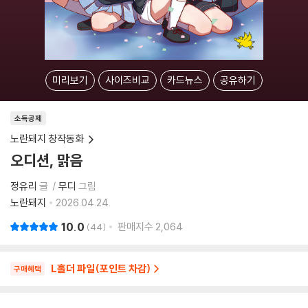
미리보기
사이즈비교
카드뉴스
공유하기
소득공제
노란돼지 창작동화
오디션, 맑음
정유리
글
무디
그림
노란돼지
2026.04.24.
10.0
판매지수
2,064
44
L홀더 파일(포인트 차감)
구매혜택