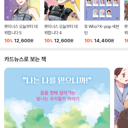
루미너스 오늘부터 데
루미너스 오늘부터 데
후 Who? K-pop 세븐
루
뷔합니다 5
뷔합니다 4
틴
뷔
10
12,600
10
12,600
10
14,400
1
%
%
%
원
원
원
카드뉴스로 보는 책