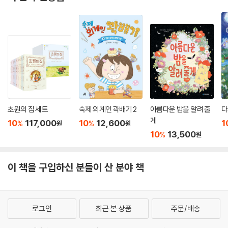
6학년 도덕 1. 나는 꿈 요리사
초원의 집 세트
숙제 외계인 곽배기 2
아름다운 밤을 알려 줄
다
게
10
117,000
10
12,600
1
%
%
원
원
10
13,500
%
원
이 책을 구입하신 분들이 산 분야 책
로그인
최근 본 상품
주문/배송