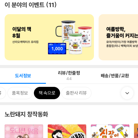
이 분야의 이벤트
11
리뷰/한줄평
도서정보
배송/반품/교환
44
류
품목정보
책 속으로
출판사 리뷰
노란돼지 창작동화