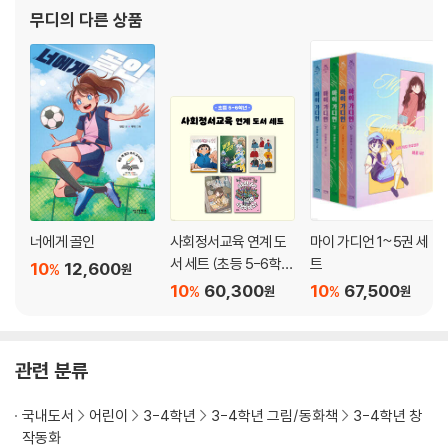
무디
의 다른 상품
너에게 골인
사회정서교육 연계 도
마이 가디언 1~5권 세
서 세트 (초등 5-6학
트
10
12,600
%
원
년)
10
60,300
10
67,500
%
%
원
원
관련 분류
국내도서
어린이
3-4학년
3-4학년 그림/동화책
3-4학년 창
작동화