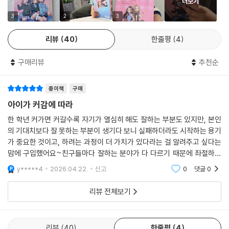
더보기
아이돌이 되기 위해 오디션에 도전하는 고운이, 스트리트 댄스를 배우고
싶어 학원에 다닐 정도로 춤에 대한 열정이 강한 은비, 노래를 좋아하는 소
3
2
3
윤이, 자신의 꿈을 찾고 싶은 주이, 그리고 비주얼 센터로 영입된 나나까지.
리뷰
40
한줄평
4
『오디션, 맑음』은 저마다의 이유로 동아리 드리미에 가입한 다섯 소녀가
하츠프렌즈라는 팀을 이루며 펼쳐지는 이야기다. 각자 다른 이유로 하츠프
구매리뷰
추천순
렌즈 멤버가 된 아이들은 오디션 ‘걸즈 투 플래닛’ 참가라는 공통된 목표를
향해 함께 걸어가며 점차 하나가 된다. 힘을 합쳐 어려운 상황을 헤쳐 나가
종이책
구매
고, 서로가 서로의 부족한 점을 보완하며 다섯 소녀의 우정은 더욱 단단해
진다. 노래와 안무를 맞추듯 마음을 맞추어 가는 과정에서 ‘하츠프렌즈와
아이가 커감에 따라
함께라면 무슨 일이든지 해낼 수 있을 것 같다’며 용기를 얻기도 한다. 이처
한 학년 커가면 커갈수록 자기가 열심히 해도 잘하는 부분도 있지만, 본인
럼 서로 앞에서 끌어 주고 뒤에서 밀어 주며 성장하는 하츠프렌즈의 모습
의 기대치보다 잘 못하는 부분이 생기다 보니 실패하더라도 시작하는 용기
을 통해 함께 성장하는 즐거움과 연대의 힘을 배울 수 있다.
가 중요한 것이고, 하려는 과정이 더 가치가 있다라는 걸 알려주고 싶다는
맘에 구입했어요~친구들마다 잘하는 분야가 다 다르기 때문에 좌절하거
“실은 나 성운 오빠 좋아하거든.”
나 시기할 필요가 없다는게 중요하니까요
y*****4
2026.04.22.
신고
0
댓글
0
내가 느끼는 이 감정은 우정일까, 사랑일까?
열두 살 소녀들의 마음에 찾아온 특별한 설렘
리뷰 전체보기
실력은 조금 부족하지만 언제나 자신감 넘치는 모습으로 무대를 빛내는 명
실상부한 하츠프렌즈의 비주얼 센터 나나. 아이돌에 관심 없던 나나가 하
츠프렌즈에 합류하게 된 것은 매니저 성운이를 향한 마음 때문이다. 하츠
리뷰
40
한줄평
4