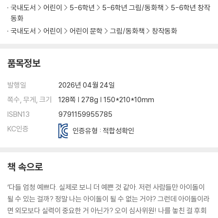
국내도서
어린이
5-6학년
5-6학년 그림/동화책
5-6학년 창작
동화
국내도서
어린이
어린이 문학
그림/동화책
창작동화
품목정보
발행일
2026년 04월 24일
쪽수, 무게, 크기
128쪽 | 278g | 150*210*10mm
ISBN13
9791159955785
KC인증
인증유형 : 적합성확인
책 속으로
‘다들 엄청 예쁘다. 실제로 보니 더 예쁜 것 같아. 저런 사람들만 아이돌이
될 수 있는 걸까? 정말 나는 아이돌이 될 수 없는 거야? 그런데 아이돌이라
면 외모보다 실력이 중요한 거 아닌가? 오이 심사위원! 나를 놓친 걸 후회