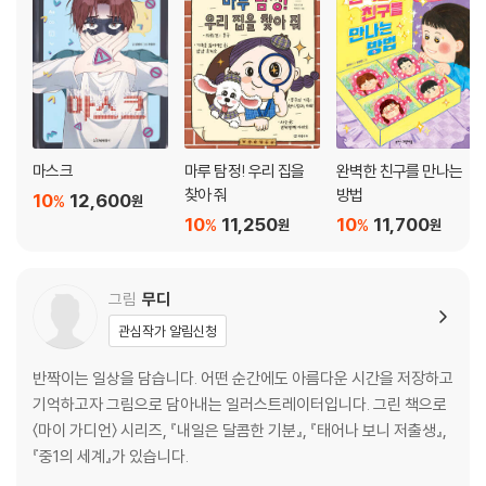
마스크
마루 탐정! 우리 집을
완벽한 친구를 만나는
찾아 줘
방법
10
12,600
%
원
10
11,250
10
11,700
%
%
원
원
그림
무디
관심작가 알림신청
반짝이는 일상을 담습니다. 어떤 순간에도 아름다운 시간을 저장하고
기억하고자 그림으로 담아내는 일러스트레이터입니다. 그린 책으로
〈마이 가디언〉 시리즈, 『내일은 달콤한 기분』, 『태어나 보니 저출생』,
『중1의 세계』가 있습니다.