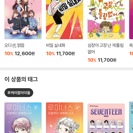
오디션, 맑음
비밀 실내화
심장이 고장 난 게 틀림
목
없어
10
12,600
10
11,700
1
%
%
원
원
10
11,700
%
원
이 상품의 태그
#케이팝아이돌