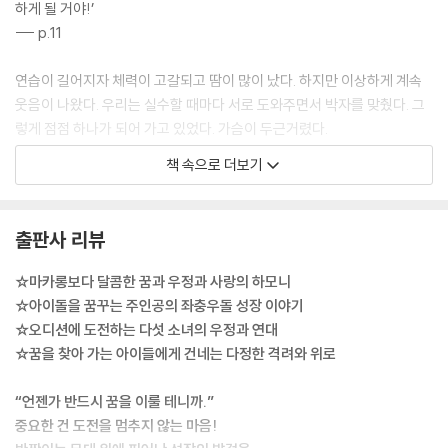
하게 될 거야!’
--- p.11
연습이 길어지자 체력이 고갈되고 땀이 많이 났다. 하지만 이상하게 계속
웃음이 나왔다. 우리는 실수할 때마다 서로 도와주면서 박자를 맞췄다. 그
렇게 점점 하나가 되어 가고 있었다. 가슴이 두근거렸다.
--- p.53
책 속으로 더보기
힘들어하는 성운 오빠에게 용기를 주고 싶었다. 성운 오빠가 나에게 그랬
던 것처럼.
출판사 리뷰
“천천히 찾아봐. 시간이 좀 걸리면 어때. 오빠가 좋아하는 걸 해야지. 당연
한 거 아니야? 우리 꿈은 우리가 정하는 거잖아. 오빠 꿈인데 왜 자꾸 눈치
☆마카롱보다 달콤한 꿈과 우정과 사랑의 하모니
를 봐?”
☆아이돌을 꿈꾸는 주인공의 좌충우돌 성장 이야기
--- p.66~68
☆오디션에 도전하는 다섯 소녀의 우정과 연대
☆꿈을 찾아 가는 아이들에게 건네는 다정한 격려와 위로
은비는 자유곡으로 준비한 블랙 몬스터의 노래를 틀고 자세를 잡았다. 전
주가 시작되자 은비의 눈빛이 달라졌다. 은비는 〈러브 잇〉을 출 때보다 훨
“언젠가 반드시 꿈을 이룰 테니까.”
씬 강렬한 에너지를 뿜어냈다. 은비의 춤을 감상하던 우리는 계속 감탄했
중요한 건 도전을 멈추지 않는 마음!
다.