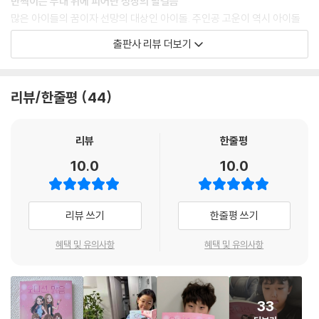
반짝이는 무대 위에 피어난 성장의 발걸음
--- p.86
많은 아이들의 꿈이자 선망의 대상인 아이돌. 주인공 고운이 역시 아이돌
을 꿈꾸며 수많은 오디션에 도전하지만 결과는 항상 불합격이다. 이번에는
출판사 리뷰 더보기
“다음 순서, 하츠프렌즈! 대기하세요!”
다를 거라 기대했던 고릴라 엔터테인먼트 오디션에서도 탈락하고 만다. 고
우리는 은비와 성운 오빠에게 인사하고 앞으로 걸어갔다. 커다란 문 앞에
운이는 속상함에 눈물을 흘리지만, 금세 마음을 다잡고 자신처럼 노래와
서자 비로소 실감이 났다. 나의 서른한 번째 오디션이자, 우리의 첫 번째 오
춤을 좋아하는 친구들을 위한 동아리 ‘드리미’를 만든다. 마음 맞는 친구들
리뷰/한줄평
44
디션이었다.
과 함께 실력을 갈고닦고, 오디션에 참가하거나 버스킹 공연을 하는 등 새
--- p.109
로운 경험을 쌓으며 한 뼘 더 성장하고자 한다. 거듭되는 실패에도 결코 꺾
이지 않는 마음은 고운이를 새로운 무대로 이끈다.
리뷰
한줄평
실패의 경험은 마음에 상처를 내지만 상처가 아무는 과정에서 나를 더 단
10.0
10.0
단하고 반짝이게 만든다. 고운이가 친구들과 함께 하츠프렌즈를 결성하고
서른한 번째 오디션에 도전하며 꿈에 한 걸음 더 가까워진 것처럼, 미처 보
지 못했던 것을 새롭게 발견하고 어려움을 헤쳐 나가는 나만의 방법을 찾
리뷰 쓰기
한줄평 쓰기
을 수 있다. 도전을 멈추지 않고 과정 속에 숨겨진 빛나는 순간을 따라가다
보면, 실패는 끝이 아닌 또 다른 시작이며 마음의 근육을 기르는 연습이라
혜택 및 유의사항
혜택 및 유의사항
는 것을 깨닫게 된다.
“나도 드리미 같이 하고 싶어.”
33
새로운 도전 속에 더욱 단단해지는 우정과 연대