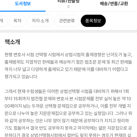
리뷰/한줄평
도서정보
배송/반품/교환
0
개
목차
저자 소개
관련분류
품목정보
책소개
현행 변호사 시험 선택형 시험에서 상법시험의 출제경향은 난이도가 높고,
출제범위도 지엽적인 판례들과 예상하기 힘든 법조문 문제 및 최근 판례들
까지 너무 넓고 다양하게 출제되고 있기 때문에 이를 대비하기 어렵다고
평가되고 있습니다.
그래서 현재 수험생들은 이러한 상법선택형 시험을 대비하기 위해서 1회
부터 15회까지 법전협 문제와 변호사 본 시험문제를 전부 실어 놓은 약 10
00페이지 넘는 두꺼운 선택형 문제집으로 공부하거나, 이를 전부 개별 지
문으로 나누어 놓은 지문문제집으로 공부하고 있는 실정입니다. 그러나 위
와 같이 공부하는 것은 너무 양이 많기 때문에 공부하다가 지치고 정리하
기도 힘들어서 결국 반도 공부하지 못하고 마지막에는 얇은 지문집으로 공
부하다가 결국 상법선택형시험에서 절반도 맞지 못하는 경우가 현재의 실