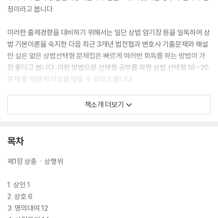
정이라고 봅니다.
이러한 출제경향을 대비하기 위해서는 일단 상법 암기장 등을 일독하여 상
법 기본이론을 숙지한 다음 최근 3개년 법전협과 변호사 기출문제와 해설
만 실은 얇은 상법선택형 문제집은 빠르게 여러번 회독를 하는 방법이 가
장 좋다고 봅니다. 이런 방법으로 선택형 공부를 하면 상법 선택형 18~20
문제 중 15문제 이상을 맞을 수 있다고 봅니다.
본서는 이러한 공부방법에 가장 적합한 교재로 일단 최근 3개년 법전협과
책소개 더보기
변호사 기출문제와 해설만 실었고, 해설도 최대한 간략하게 실으려고 노력
하였습니다. 기존 선택형 문제집의 해설을 보면 너무 길어서 해설만 일독
하는데도 시간이 너무 많이 걸리는 문제점을 있기에 해설을 판례와 지문의
목차
해결만 간략히 실어 이를 보완하였습니다. 이에 26년 법전협 문제와 해설
및 26년 최근 판례만 보충하면 최근 상법 출제문제와 최근 판례 문제까지
제1장 상총ㆍ상행위
어느 정도 커버할 수 있다고 봅니다. 다시 한번 강조하지만 본서 정도의 양
으로 본시험까지 여러번 회독하고 중요 논점들을 정리하는 것이 상법선택
1. 상인 1
형 시험을 대비하는 가장 좋은 방법이라고 봅니다.
2. 상호 6
3. 명의대여 12