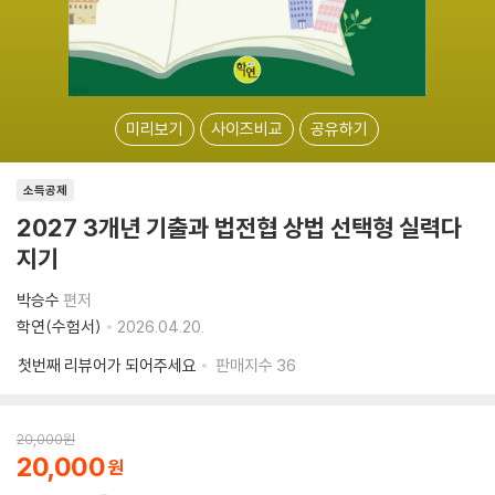
미리보기
사이즈비교
공유하기
소득공제
2027 3개년 기출과 법전협 상법 선택형 실력다
지기
박승수
편저
학연(수험서)
2026.04.20.
첫번째 리뷰어가 되어주세요
판매지수
36
20,000
원
20,000