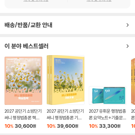
배송/반품/교환 안내
이 분야 베스트셀러
2027 공단기 소방단기
2027 공단기 소방단기
2027 유휘운 행정법총
2
써니 행정법총론 핵심
써니 행정법총론 기본
론 요약노트+기출문제
론
집약
서
(요.플.)
기
10
30,600
10
39,600
10
33,300
1
%
%
%
원
원
원