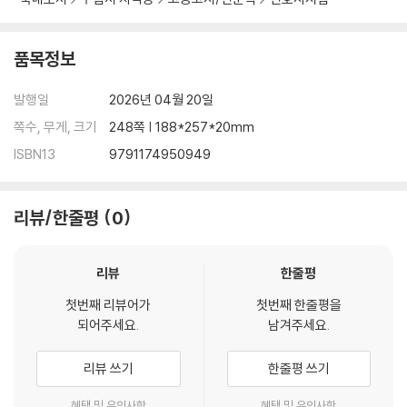
품목정보
발행일
2026년 04월 20일
쪽수, 무게, 크기
248쪽 | 188*257*20mm
ISBN13
9791174950949
리뷰/한줄평
0
리뷰
한줄평
첫번째 리뷰어가
첫번째 한줄평을
되어주세요.
남겨주세요.
리뷰 쓰기
한줄평 쓰기
혜택 및 유의사항
혜택 및 유의사항