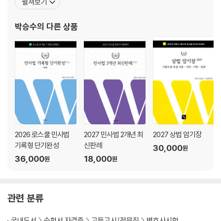
펼쳐보기
5. 강제매도ㆍ매수청구권 77
쿨 민사소송법 300제』(에듀비) 『로스쿨 상법 200제』(에듀나눔) 3.
6. 주식총회의 의결권 78
사례형 Series 『로스쿨
박승수
의 다른 상품
7. 회사소송 87
8. 이사, 이사회, 대표이사 109
9. 대표소송 139
10. 감사 147
11. 자본금 153
12. 준비금 158
13. 신주발행 160
14. 이익배당 166
15. 사채 173
2026 로스쿨 민사법
2027 민사법 2개년 최
2027 상법 암기장
16. 합병ㆍ분할ㆍ포괄적 교환ㆍ이전 180
기록형 단기완성
신판례
30,000
원
36,000
18,000
원
원
제3장 어음ㆍ수표 / 197
제4장 보험 / 223
관련 분류
국내도서
수험서 자격증
고등고시/전문직
변호사시험