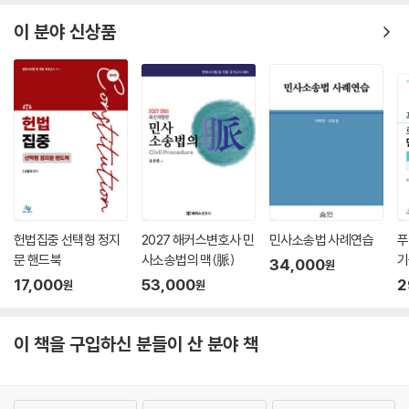
이 분야 신상품
헌법집중 선택형 정지
2027 해커스변호사 민
민사소송법 사례연습
푸
문 핸드북
사소송법의 맥(脈)
기
34,000
원
문
17,000
53,000
2
원
원
이 책을 구입하신 분들이 산 분야 책