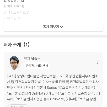
최근 판례는 2026. 1. 30.자 판례공보에 실린 판례들을 모두 본서의 해당
4. 상업등기 14
부분에 반영하였습니다. 따라서 본서만 보면 모든 선택형 시험에 대해서
5. 영업양도 15
합격점수를 무난히 획득할 수 있다고 봅니다.
6. 상사소멸시효 21
7. 유치권 26
그리고 독자분들과의 소통은 저자의 메일인 pss1359@empas.com으
8. 질권 29
목차 더보기
로 직접 질문을 보내 주시면 성실히 답변해드리겠습니다. 본서의 교정과
9. 상사매매 31
보완을 위하여 도움을 주신
손태종 예비 변호사님
에게 고마움을 전합니다.
10. 상호계산 34
끝으로 본서로 공부하시는 수험생 여러분들이 상법선택형 시험에서 고득
11. 익명조합 35
저자 소개
1
점하시어 반드시 변호사시험에 합격하시기를 기원하겠습니다.
12. 대리상ㆍ중개인ㆍ위탁매매인 36
13. 운송인 41
2026년 4월
14. 창고업 46
편저
박승수
박승수 변호사
15. 공중접객업 47
관심작가 알림신청
제2장 주식회사
[약력] 중앙대 법대졸업 사법연수원 30기 現 정인 법률사무소 변호
사 現 합격의법학원 민법, 민사소송법 전임 現 합격의법학원 변리사
1. 설립절차 51
민소법 전임 [저서] 1. 기본서 Series 『로스쿨 민법정리』(에듀비)
2. 주식 57
『로스쿨 민법정리 DrillNote』(에듀비) 『로스쿨 민사소송법 정리』(에
3. 열람ㆍ등사청구 62
듀비) 『로스쿨 민사소송법 정리 DrillNote』(에듀비) 『로스쿨 상법정
4. 주식양도ㆍ병합 66
리』(에듀비) 2. 선택형 Series 『로스쿨 민법 500제』(에듀비) 『로스