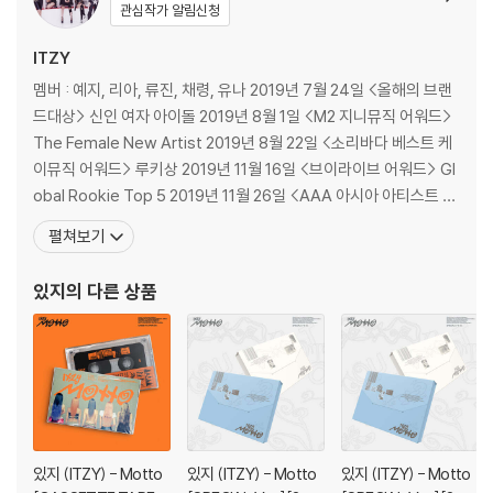
관심작가 알림신청
지나고 선명한 빛을 만나는' 확신에 찬 가사 내용처럼 이 노래는 거침없이
나아갈 수 있는 동력을 일으키고 멈추지 않는 용기를 불어넣는다. 뮤직비
ITZY
디오에서도 '내가 나를 만나는', '자신을 선택할 수 있도록' 하는 과정을 시
멤버 : 예지, 리아, 류진, 채령, 유나 2019년 7월 24일 <올해의 브랜
각적으로 구현했다.
드대상> 신인 여자 아이돌 2019년 8월 1일 <M2 지니뮤직 어워드>
The Female New Artist 2019년 8월 22일 <소리바다 베스트 케
신곡 안무는 HAEINYSS, YURI가 창작에 임했고 초여름 감성과 어울리는
이뮤직 어워드> 루키상 2019년 11월 16일 <브이라이브 어워드> Gl
큼직하고 시원시원한 동작이 포인트로 자리한다. HAEINYSS, YURI는 20
obal Rookie Top 5 2019년 11월 26일 <AAA 아시아 아티스트 어
26년 2월 ITZY 새 월드투어
에서 최초 공개 후 '대추 노노'('댓츠 어 노노'
워즈> 신인상 2019년 11월 30일 <MMA 멜론 뮤직어워드> 올해의
별칭) 화제를 이끈 미니 2집 수록곡 'THAT'S A NO NO'(댓츠 어 노노) 퍼
펼쳐보기
신인 - 여자 2019년 12월 4일 <2019 MAMA 엠넷 아시안 뮤직어워
포먼스 작업에 참여해 ITZY와의 폭발적 시너지를 터뜨렸다.
드> Best New Fem
있지
의 다른 상품
- 신곡 'Motto', 월드투어
서 첫 선보인 5人 5色 솔로곡 포함 총 8곡 수
록!
새 앨범은 타이틀곡 'Motto'를 필두로 'Glitch'(글리치), 'you And I'(유
앤드 아이) 그리고
개인 무대에서 첫 선보인 5인 5색 솔로곡 'Pocket (예
지)'(포켓), 'Asylum (리아)'(어사일럼), 'LOOK (류진)'(룩), 'Undefine
있지 (ITZY) - Motto
있지 (ITZY) - Motto
있지 (ITZY) - Motto