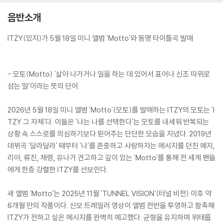
음반소개
ITZY(있지)가 5월 18일 미니 앨범 'Motto'와 동명 타이틀곡 발매
- 모토(Motto) '살아 나가거나 일을 하는 데 있어서 표어나 신조 따위로
삼는 말'이라는 뜻의 단어.
2026년 5월 18일 미니 앨범 'Motto'(모토)를 발매하는 ITZY의 모토는 'I
TZY 그 자체'다. 이들은 '나는 나를 선택한다'는 모토를 내세워 반복되는
상황 속 스스로를 의심하기보다 믿어주는 단단한 모습을 지녔다. 2019년
데뷔곡 '달라달라' 때부터 '나'를 존중하고 사랑하자는 메시지를 던진 예지,
리아, 류진, 채령, 유나가 견고하고 깊이 있는 'Motto'를 통해 전 세계 팬들
에게 한층 강렬한 ITZY를 선보인다.
새 앨범 'Motto'는 2025년 11월 'TUNNEL VISION'(터널 비전) 이후 약
6개월 만의 작품이다. 신보 트레일러 영상이 앨범 전반을 투영하고 함축해
ITZY가 전하고 싶은 메시지를 완벽히 예고했다. 균형을 유지하며 위태롭