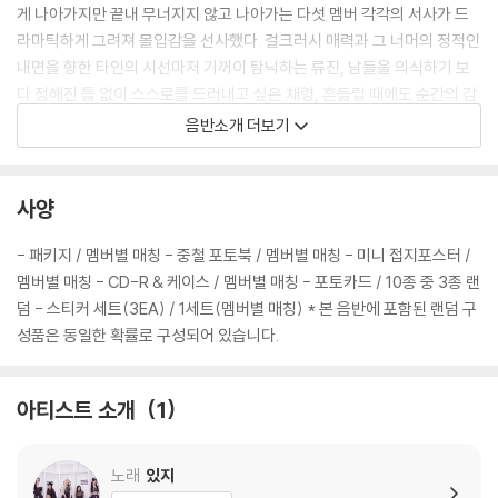
게 나아가지만 끝내 무너지지 않고 나아가는 다섯 멤버 각각의 서사가 드
라마틱하게 그려져 몰입감을 선사했다. 걸크러시 매력과 그 너머의 정적인
내면을 향한 타인의 시선마저 기꺼이 탐닉하는 류진, 남들을 의식하기 보
다 정해진 틀 없이 스스로를 드러내고 싶은 채령, 흔들릴 때에도 순간의 감
각을 믿으며 나아가는 유나, 감정을 그대로 내보이는 방식으로 밸런스를
음반소개 더보기
지키는 리아, 어떤 순간에도 자기 자신을 믿으며 끝까지 밀어붙이는 예지
까지 아티스트의 진솔한 생각과 경험의 기록을 은유적 미장센으로 승화시
켰다. 이번 트레일러는 리전드필름 윤승림 감독이 총괄했고 독창적 비주얼
사양
세계를 구축하는 디렉터 레아 에스마일리(Léa Esmaili)가 합류해 ITZY
와 호흡을 맞췄다. 감각적 미학을 입힌 모든 신이 정교하게 구성되며 호평
- 패키지 / 멤버별 매칭 - 중철 포토북 / 멤버별 매칭 - 미니 접지포스터 /
을 모았다.
멤버별 매칭 - CD-R & 케이스 / 멤버별 매칭 - 포토카드 / 10종 중 3종 랜
덤 - 스티커 세트(3EA) / 1세트(멤버별 매칭) * 본 음반에 포함된 랜덤 구
성품은 동일한 확률로 구성되어 있습니다.
- 타이틀곡 'Motto', 청량감 깃든 트렌디 멜로디! 시원한 퍼포먼스 더해
초여름 감성 충전!
아티스트 소개
1
타이틀곡 'Motto'는 청량감이 깃든 트렌디 멜로디가 돋보이는 곡이다. 깊
은 리버브 이펙트와 은은하고 길게 이어지는 패드 신스가 어우러져 신비롭
노래
있지
고 입체적 사운드가 탄생했다. '결말을 두려워하지 않는', '망설이던 밤은