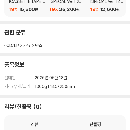
d (채령)'(언디파인드), 'Tangerine (유나)'(탠저린)까지 8곡이 알차게
[CASSETTE TAPE V
[SPECIAL Ver.][2종
[SPECIAL Ver.][2종
er.]
SET]
중 1종 랜덤발송]
수록됐다. 듣는 재미가 있는 실험적 팝 사운드부터 무대 열기, 에너지를 온
19
15,600
19
25,200
19
12,600
%
%
%
원
원
원
전히 만나는 스페셜 아카이브 작품이 될 전망이다. 심은지, 이우민 "collap
sedone", 캐스(KASS), 저스틴 라인스타인(Justin Reinstein) 같은 국
내외 유수 작가진이 손을 더해 완성도를 높였다.
관련 분류
2026년 초봄, ITZY는 '퍼포먼스 퀸'이라는 수식어를 입증하듯 월드투어
CD/LP
가요
댄스
공연을 통해 예전 디스코그래피 'THAT'S A NO NO'를 붐업시키며 그룹
존재감을 반짝였다. 깜짝 역주행 인기에 "ITZY가 걸어온 길을 인정해 주고
품목정보
알아봐 주신 것 같아 감사하다"고 고마움을 전한 이들은 전 세계 팬들의 큰
응원을 자양분 삼아 올해 첫 단체 활동을 전개하고 더 높은 도약에 나선다.
발매일
2026년 05월 18일
시간/무게/크기
1000g | 145*250mm
리뷰/한줄평
0
리뷰
한줄평