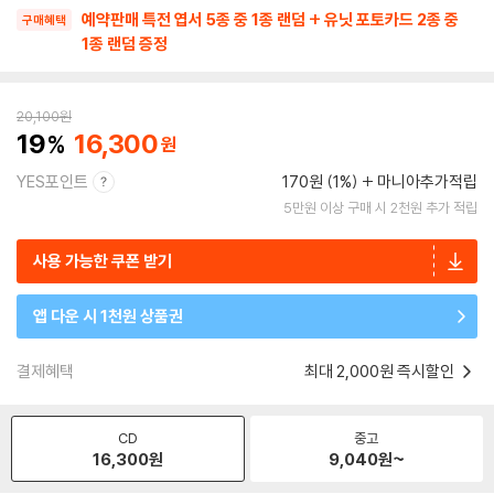
예약판매 특전 엽서 5종 중 1종 랜덤 + 유닛 포토카드 2종 중
구매혜택
1종 랜덤 증정
20,100
원
19
16,300
YES포인트
170원 (1%)
마니아추가적립
5만원 이상 구매 시 2천원 추가 적립
사용 가능한 쿠폰 받기
앱 다운 시 1천원 상품권
결제혜택
최대 2,000원 즉시할인
CD
중고
16,300
원
9,040
원~