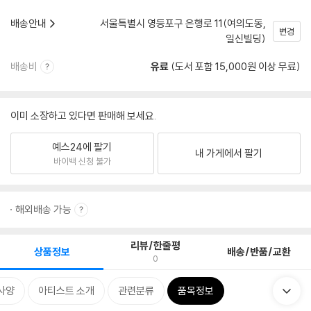
배송안내
서울특별시 영등포구 은행로 11(여의도동,
변경
일신빌딩)
배송비
유료
(도서 포함 15,000원 이상 무료)
이미 소장하고 있다면 판매해 보세요.
예스24에 팔기
내 가게에서 팔기
바이백 신청 불가
해외배송 가능
리뷰/한줄평
상품정보
배송/반품/교환
0
사양
아티스트 소개
관련분류
품목정보