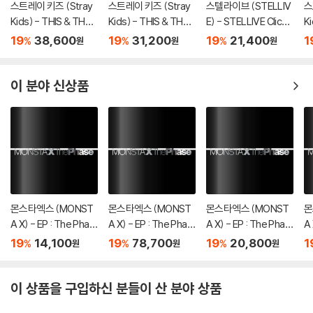
스트레이 키즈 (Stray
스트레이 키즈 (Stray
스텔라이브 (STELLIV
스
Kids) - THIS & THAT
Kids) - THIS & THAT
E) - STELLIVE Cliche
K
[2종 SET]
[TRUCK VER.]
1st EP 「Colorful Stro
[
19
38,600
19
31,200
19
21,400
1
%
%
%
원
원
원
kes」 - CD Ver.
이 분야 신상품
몬스타엑스 (MONST
몬스타엑스 (MONST
몬스타엑스 (MONST
몬
A X) - EP : The Phas
A X) - EP : The Phas
A X) - EP : The Phas
A 
e [DIGIPAK ver.][5종
e [4종 SET]
e [OFFSET ver.]
e 
19
14,100
19
78,700
19
20,800
1
%
%
%
원
원
원
중 1종 랜덤발송]
이 상품을 구입하신 분들이 산 분야 상품