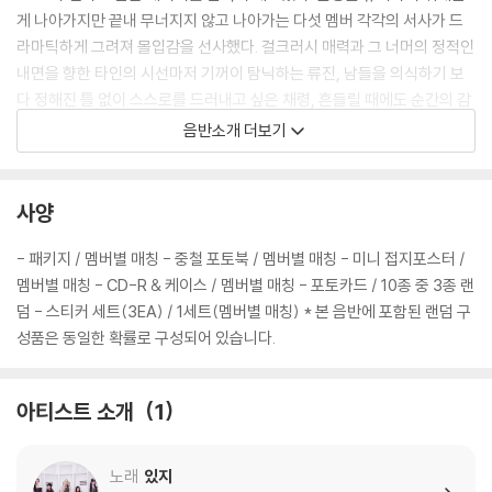
게 나아가지만 끝내 무너지지 않고 나아가는 다섯 멤버 각각의 서사가 드
라마틱하게 그려져 몰입감을 선사했다. 걸크러시 매력과 그 너머의 정적인
내면을 향한 타인의 시선마저 기꺼이 탐닉하는 류진, 남들을 의식하기 보
다 정해진 틀 없이 스스로를 드러내고 싶은 채령, 흔들릴 때에도 순간의 감
각을 믿으며 나아가는 유나, 감정을 그대로 내보이는 방식으로 밸런스를
음반소개 더보기
지키는 리아, 어떤 순간에도 자기 자신을 믿으며 끝까지 밀어붙이는 예지
까지 아티스트의 진솔한 생각과 경험의 기록을 은유적 미장센으로 승화시
켰다. 이번 트레일러는 리전드필름 윤승림 감독이 총괄했고 독창적 비주얼
사양
세계를 구축하는 디렉터 레아 에스마일리(Léa Esmaili)가 합류해 ITZY
와 호흡을 맞췄다. 감각적 미학을 입힌 모든 신이 정교하게 구성되며 호평
- 패키지 / 멤버별 매칭 - 중철 포토북 / 멤버별 매칭 - 미니 접지포스터 /
을 모았다.
멤버별 매칭 - CD-R & 케이스 / 멤버별 매칭 - 포토카드 / 10종 중 3종 랜
덤 - 스티커 세트(3EA) / 1세트(멤버별 매칭) * 본 음반에 포함된 랜덤 구
성품은 동일한 확률로 구성되어 있습니다.
- 타이틀곡 'Motto', 청량감 깃든 트렌디 멜로디! 시원한 퍼포먼스 더해
초여름 감성 충전!
아티스트 소개
1
타이틀곡 'Motto'는 청량감이 깃든 트렌디 멜로디가 돋보이는 곡이다. 깊
은 리버브 이펙트와 은은하고 길게 이어지는 패드 신스가 어우러져 신비롭
노래
있지