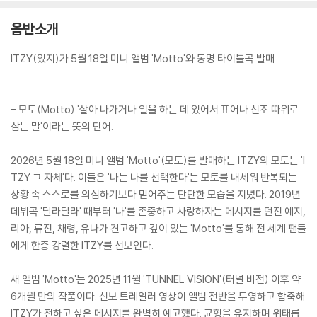
음반소개
ITZY(있지)가 5월 18일 미니 앨범 'Motto'와 동명 타이틀곡 발매
- 모토(Motto) '살아 나가거나 일을 하는 데 있어서 표어나 신조 따위로
삼는 말'이라는 뜻의 단어.
2026년 5월 18일 미니 앨범 'Motto'(모토)를 발매하는 ITZY의 모토는 'I
TZY 그 자체'다. 이들은 '나는 나를 선택한다'는 모토를 내세워 반복되는
상황 속 스스로를 의심하기보다 믿어주는 단단한 모습을 지녔다. 2019년
데뷔곡 '달라달라' 때부터 '나'를 존중하고 사랑하자는 메시지를 던진 예지,
리아, 류진, 채령, 유나가 견고하고 깊이 있는 'Motto'를 통해 전 세계 팬들
에게 한층 강렬한 ITZY를 선보인다.
새 앨범 'Motto'는 2025년 11월 'TUNNEL VISION'(터널 비전) 이후 약
6개월 만의 작품이다. 신보 트레일러 영상이 앨범 전반을 투영하고 함축해
ITZY가 전하고 싶은 메시지를 완벽히 예고했다. 균형을 유지하며 위태롭