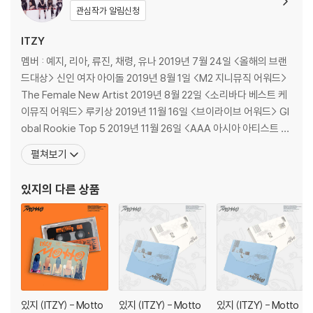
고 입체적 사운드가 탄생했다. '결말을 두려워하지 않는', '망설이던 밤은
관심작가 알림신청
지나고 선명한 빛을 만나는' 확신에 찬 가사 내용처럼 이 노래는 거침없이
나아갈 수 있는 동력을 일으키고 멈추지 않는 용기를 불어넣는다. 뮤직비
ITZY
디오에서도 '내가 나를 만나는', '자신을 선택할 수 있도록' 하는 과정을 시
멤버 : 예지, 리아, 류진, 채령, 유나 2019년 7월 24일 <올해의 브랜
각적으로 구현했다.
드대상> 신인 여자 아이돌 2019년 8월 1일 <M2 지니뮤직 어워드>
The Female New Artist 2019년 8월 22일 <소리바다 베스트 케
신곡 안무는 HAEINYSS, YURI가 창작에 임했고 초여름 감성과 어울리는
이뮤직 어워드> 루키상 2019년 11월 16일 <브이라이브 어워드> Gl
큼직하고 시원시원한 동작이 포인트로 자리한다. HAEINYSS, YURI는 20
obal Rookie Top 5 2019년 11월 26일 <AAA 아시아 아티스트 어
26년 2월 ITZY 새 월드투어
에서 최초 공개 후 '대추 노노'('댓츠 어 노노'
워즈> 신인상 2019년 11월 30일 <MMA 멜론 뮤직어워드> 올해의
별칭) 화제를 이끈 미니 2집 수록곡 'THAT'S A NO NO'(댓츠 어 노노) 퍼
펼쳐보기
신인 - 여자 2019년 12월 4일 <2019 MAMA 엠넷 아시안 뮤직어워
포먼스 작업에 참여해 ITZY와의 폭발적 시너지를 터뜨렸다.
드> Best New Fem
있지
의 다른 상품
- 신곡 'Motto', 월드투어
서 첫 선보인 5人 5色 솔로곡 포함 총 8곡 수
록!
새 앨범은 타이틀곡 'Motto'를 필두로 'Glitch'(글리치), 'you And I'(유
앤드 아이) 그리고
개인 무대에서 첫 선보인 5인 5색 솔로곡 'Pocket (예
지)'(포켓), 'Asylum (리아)'(어사일럼), 'LOOK (류진)'(룩), 'Undefine
있지 (ITZY) - Motto
있지 (ITZY) - Motto
있지 (ITZY) - Motto