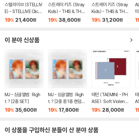
스텔라이브 (STELLIV
스트레이 키즈 (Stray
스트레이 키즈 (Stray
A
E) - STELLIVE Cliche
Kids) - THIS & THAT
Kids) - THIS & THAT
미
1st EP 「Colorful Stro
[2종 SET]
[TRUCK VER.]
A
19
21,400
19
38,600
19
31,200
1
%
%
%
원
원
원
kes」 - CD Ver.
T'
r.]
이 분야 신상품
MJ - 싱글앨범 : Righ
MJ - 싱글앨범 : Righ
태민 (TAEMIN) - PH
태
t..? [2종 SET]
t..? [2종 중 1종 랜덤발
ASE I : Soft Violence
AS
송]
[JEWEL Ver.][2종 SE
[
19
35,600
19
17,800
19
28,000
1
%
%
%
원
원
원
T]
1
이 상품을 구입하신 분들이 산 분야 상품