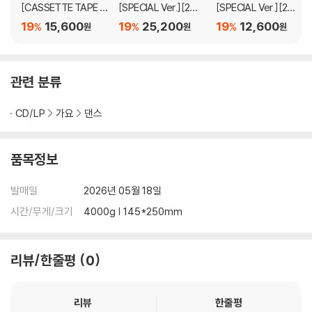
d (채령)'(언디파인드), 'Tangerine (유나)'(탠저린)까지 8곡이 알차게
[CASSETTE TAPE V
[SPECIAL Ver.][2종
[SPECIAL Ver.][2종
er.]
SET]
중 1종 랜덤발송]
수록됐다. 듣는 재미가 있는 실험적 팝 사운드부터 무대 열기, 에너지를 온
19
15,600
19
25,200
19
12,600
%
%
%
원
원
원
전히 만나는 스페셜 아카이브 작품이 될 전망이다. 심은지, 이우민 "collap
sedone", 캐스(KASS), 저스틴 라인스타인(Justin Reinstein) 같은 국
내외 유수 작가진이 손을 더해 완성도를 높였다.
관련 분류
2026년 초봄, ITZY는 '퍼포먼스 퀸'이라는 수식어를 입증하듯 월드투어
CD/LP
가요
댄스
공연을 통해 예전 디스코그래피 'THAT'S A NO NO'를 붐업시키며 그룹
존재감을 반짝였다. 깜짝 역주행 인기에 "ITZY가 걸어온 길을 인정해 주고
품목정보
알아봐 주신 것 같아 감사하다"고 고마움을 전한 이들은 전 세계 팬들의 큰
응원을 자양분 삼아 올해 첫 단체 활동을 전개하고 더 높은 도약에 나선다.
발매일
2026년 05월 18일
시간/무게/크기
4000g | 145*250mm
리뷰/한줄평
0
리뷰
한줄평