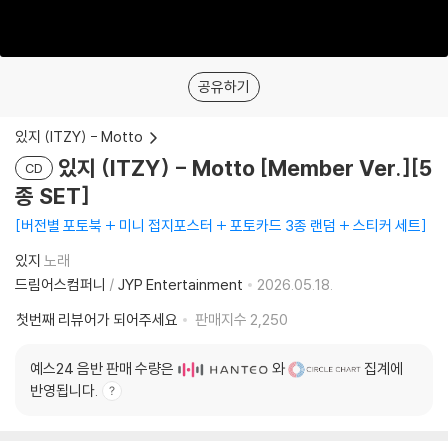
공유하기
있지 (ITZY) - Motto
있지 (ITZY) - Motto [Member Ver.][5
CD
종 SET]
버전별 포토북 + 미니 접지포스터 + 포토카드 3종 랜덤 + 스티커 세트
있지
노래
드림어스컴퍼니
/
JYP Entertainment
2026.05.18.
첫번째 리뷰어가 되어주세요
판매지수
2,250
예스24 음반 판매 수량은
와
집계에
반영됩니다.