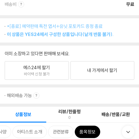
배송비
무료
*[종료] 예약판매 특전 엽서+유닛 포토카드 증정 종료
이 상품은 YES24에서 구성한 상품입니다(낱개 반품 불가).
이미 소장하고 있다면 판매해 보세요.
예스24에 팔기
내 가게에서 팔기
바이백 신청 불가
해외배송 가능
리뷰/한줄평
상품정보
배송/반품/교환
0
사양
아티스트 소개
관련분류
품목정보