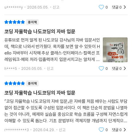
14.7 파일 읽고 쓰기
드 코드가 만들어주는 것은 어찌되었던 한계에 부딫치게되고, 그 한계를
u*******y
2026.05.05.
신고
0
댓글
0
14.8 파일 삭제하기
극복하려면 3가지가
종이책
부록(별도 전자책)
A. 제네릭
코딩 자율학습 나도코딩의 자바 입문
A.1 타입을 미리 정해 주는 제네릭
유튜브로 먼저 알게 된 나도코딩 강사님의 자바 입문서인
A.2 하나의 클래스로 여러 타입을 다루는 제네릭 클래스
데, 책으로 나와서 반가웠다. 목차를 보면 알 수 있듯이 H
A.3 기본 자료형을 객체로 다루는 래퍼 클래스
ello 자바부터 시작해 추상 클래스·인터페이스·컬렉션 프
레임워크·예외 처리·입출력까지 입문서치고는 알차게 담
겨 있다. 클래스 개념을 '전반전/후반전' 두 챕터로 나눠
B. 익명 클래스, 람다식, 스트림
h****5
2026.05.05.
신고
0
댓글
0
충분히 설명해준 점이 특히 좋았고, 어렵게 느껴지던 객체
B.1 일회성 동작을 정의하는 익명 클래스
지향 개념도 일상적인 예시 덕분에 자연스
B.2 동작을 간결하게 표현하는 람다식
종이책
B.3 기능을 값처럼 다루는 함수형 인터페이스
코딩 자율학습 나도코딩의 자바 입문
B.4 데이터를 흐름으로 처리하는 스트림
『코딩 자율학습 나도코딩의 자바 입문』은 자바를 처음 배우는 사람도 부담
없이 접근할 수 있도록 구성된 입문서이다. 이 책은 단순히 문법을 나열하
C. 스레드
는 것이 아니라, 예제와 실습을 중심으로 학습 흐름을 구성해 자연스럽게
C.1 스레드 개요
이해할 수 있도록 돕는다. 기초 문법부터 객체지향 개념까지 단계적으로
C.2 Runnable 인터페이스
다루며, 실습 문제를 통해 학습 내용을 스스로 점검할 수 있는 점이 인상적
C.3 스레드 순서 제어하기: join()
r**********3
2026.04.29.
신고
0
댓글
0