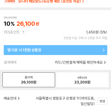
모니터 메모보드/듀오펜 세트 (포인트 차감)
구매혜택
29,000
원
10
26,100
YES포인트
1,450원 (5%)
5만원 이상 구매 시 2천원 추가 적립
앱 다운 시 1천원 상품권
결제혜택
카드/간편결제 혜택을 확인하세요
종이책
eBook
26,100
원
23,200
원
배송안내
서울특별시 영등포구 은행로 11(여의도동,
변경
일신빌딩)