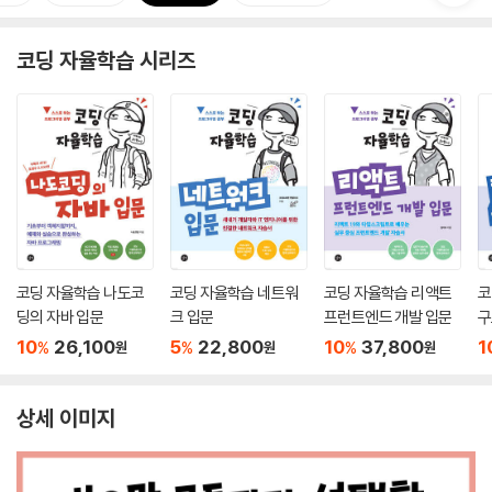
코딩 자율학습 시리즈
코딩 자율학습 나도코
코딩 자율학습 네트워
코딩 자율학습 리액트
코
딩의 자바 입문
크 입문
프런트엔드 개발 입문
구
10
26,100
5
22,800
10
37,800
1
%
%
%
원
원
원
상세 이미지