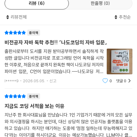
12.3 Map 인터페이스
리뷰
6
한줄평
0
할 수 있어 내용을 이해하는 데 큰 도움이 되었습니다. 마치 1:1로 과외를
12.4 컬렉션을 순회하는 Iterator
받는 듯한 느낌이었으며, 기본기를 탄탄하게 다질 수 있는 정석적인 입문
리뷰전체
추천순
서였습니다. _손지선
13장 예외 처리
13.1 예외 처리로 프로그램을 안전하게 만들기
종이책
현업 SW 엔지니어로서 고등학교 1학년 자녀와 함께 참여했습니다. 코딩
13.2 catch 블록으로 예외 구분하기
의 기초를 꼼꼼하게 짚어주어 처음 프로그래밍을 접하는 학생도 무리 없이
비전공자 자바 독학 추천!! 『나도코딩의 자바 입문』
13.3 예외를 직접 발생시켜 흐름 제어하기
따라갈 수 있었습니다. 특히 자바 학습의 큰 장벽인 객체지향 개념도 직관
출판사로부터 도서를 지원 받아공부하면서 솔직하게 작
13.4 finally로 무조건 실행하기
적이고 친절한 설명 덕분에 쉽게 이해할 수 있었습니다. 아이가 스스로 코
성한 글입니다.비전공자로 프로그래밍 언어 독학을 시작
13.5 Try with resources로 자원 자동 정리하기
드를 작성하며 기본기를 다져가는 모습을 볼 수 있어 매우 뜻깊은 시간이
한 이후로, 처음으로 끝까지 완독한 책이 나도코딩 저자의
13.6 사용자 정의 예외로 규칙을 명확히 표현하기
었습니다. _심주현/심은섭
파이썬 입문, C언어 입문이었습니다.---나도코딩 저자
13.7 예외 처리를 호출자에게 미루기
의 두 권의 입문 책을 완독하면서, 그리고 이번에 자바 입
l*****9
2026.05.05.
신고
0
댓글
0
문까지 세 권의 책을 보면서 다른 분들께도 입문 책으로
자바 입문자에게 이 책은 든든한 ‘페이스메이커’와 같습니다. 어렵게 느껴
14장 입출력과 파일
추천하고 싶은 분명한 장점들이 있었습니다.1.
질 수 있는 문법을 일상적인 예시로 풀어내어 방대한 분량에도 지루함 없
14.1 사용자 입력을 받아 프로그램과 대화하기
종이책
이 학습할 수 있습니다. 이 책을 통해 암기 중심의 학습에서 벗어나 객체지
14.2 출력 형식을 지정해 결과를 보기 좋게 만들기
지금도 코딩 서적을 보는 이유
향적 사고방식을 자연스럽게 익힐 수 있습니다. 자바를 막연하게 어렵게
14.3 실습: 학생 성적표 만들기
느끼는 입문자와 초심자에게 적극 추천합니다. _윤경민
지난주 한 회사대표님을 만났습니다. 1인 기업가기 때문에 거의 모든 실무
14.4 파일 다루기
와 의사결정을 하시는 분인데, 대신 상당히 많은 인공지능 플랫폼을 이용
14.5 폴더 다루기
하고 있습니다. 하지만 얘기하는 도중에 ‘점점 일하는데 무능력해지고 있
14.6 파일과 폴더 조회하기
다’라는 이야기를 하시더군요. 이유는 예상가능했습니다. LLM이나 클로