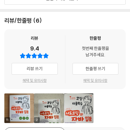
니다. 짧은 기간이었지만 꾸준히 학습할 수 있도록 구성된 점도 인상적이
9.11 클래스를 정리하는 패키지
었습니다. 자바 입문자에게 추천하고 싶은 좋은 교재입니다. _김선예
10장 클래스 후반전
리뷰/한줄평
6
자료형, 조건문, 반복문 같은 기초부터 클래스, 인터페이스, 컬렉션까지 폭
10.1 공통 기능을 물려주는 상속
넓게 다루고 있어 전체 흐름을 이해하기에 좋았습니다. 또한 예제 중심으
10.2 상속받은 동작을 바꾸는 메서드 오버라이딩
로 구성되어 있어 개념을 익히면서 바로 실습할 수 있다는 점도 큰 장점입
리뷰
한줄평
10.3 부모 타입을 유연하게 다루는 다형성
니다. 자바를 처음 시작하는 분이 기본기를 탄탄하게 다지기에 적합한 입
10.4 부모를 가리키는 키워드, super
9.4
첫번째 한줄평을
문서입니다. _박상덕
10.5 값과 주소로 구분하는 참조
남겨주세요.
10.6 더 이상 바꿀 수 없는 제한, final
이 책은 하나의 영화 시나리오처럼 단계적으로 흐름을 따라가며 필요한 문
10.7 정해진 값만 사용하는 열거형
리뷰 쓰기
한줄평 쓰기
법과 기능을 자연스럽게 소개합니다. 그 과정에서 객체 개념을 연결해 설
명하고, 실제 상황에서 자주 활용되는 클래스와 기능을 함께 짚어줍니다.
혜택 및 유의사항
혜택 및 유의사항
11장 추상 클래스와 인터페이스
왜 이런 방식으로 자바 코드를 작성하는지를 이해하게 해준다는 점이 특히
11.1 추상 클래스
인상적입니다. 자바를 처음 배우는 분은 물론, 개념을 다시 정리하고 싶은
11.2 인터페이스
분께도 추천할 만한 책입니다. _박찬웅
12장 컬렉션 프레임워크
자바를 처음 접했는데, 이 책 덕분에 기초부터 차근차근 학습할 수 있었습
12.1 List 인터페이스
니다. 이 책의 가장 큰 장점은 과정을 함께 따라가며 이해할 수 있도록 구성
11
2
12.2 Set 인터페이스
되어 있다는 점입니다. 다양한 시도를 통해 오류도 직접 경험해보며 학습