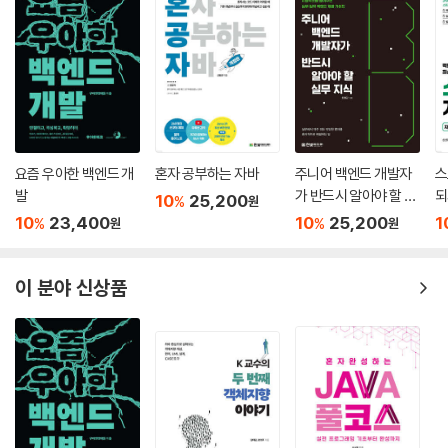
요즘 우아한 백엔드 개
혼자 공부하는 자바
주니어 백엔드 개발자
스
발
가 반드시 알아야 할 실
되
10
25,200
%
원
무 지식
10
23,400
10
25,200
1
%
%
원
원
이 분야 신상품