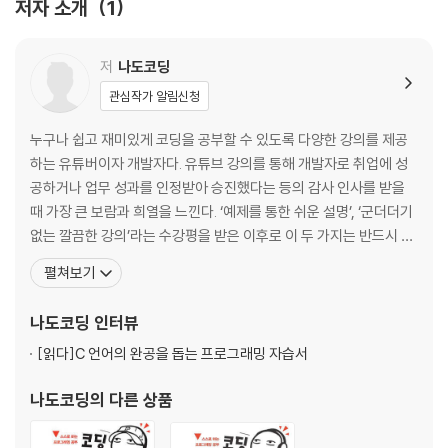
저자 소개
1
3장 연산자
3.1 사칙연산의 기본, 산술 연산자
저
나도코딩
3.2 값을 저장하고 갱신하는 대입 연산자
관심작가 알림신청
3.3 참과 거짓을 가리는 비교 연산자
3.4 여러 조건을 한 번에 판단하는 논리 연산자
누구나 쉽고 재미있게 코딩을 공부할 수 있도록 다양한 강의를 제공
3.5 한 줄로 끝내는 조건문, 삼항 연산자
하는 유튜버이자 개발자다. 유튜브 강의를 통해 개발자로 취업에 성
공하거나 업무 성과를 인정받아 승진했다는 등의 감사 인사를 받을
4장 문자열
때 가장 큰 보람과 희열을 느낀다. ‘예제를 통한 쉬운 설명’, ‘군더더기
4.1 문자열 가지고 놀기
없는 깔끔한 강의’라는 수강평을 받은 이후로 이 두 가지는 반드시 지
4.2 문자열 자르고 바꾸고 붙이기
키자는 다짐으로 새로운 강의 제작에 임하고 있다. - 유튜브 http
펼쳐보기
4.3 문자열 비교하기
s://www.youtube.com/@nadocoding - 인프런 https://ww
4.4 이스케이프 문자로 문자열에 의미 부여하기
w.inflearn.com/users/@nadocoding - 유데미 https://w
나도코딩
인터뷰
5장 조건문
5.1 상황에 따라 흐름을 바꾸는 if 문
[읽다]
C 언어의 완공을 돕는 프로그래밍 자습서
5.2 조건에 따라 결과가 달라질 때는 if-else
나도코딩
의 다른 상품
5.3 또 다른 조건이 있을 때는 else if
5.4 똑똑한 조건문, switch-case 문