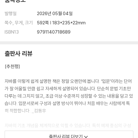
8.2 메서드에 생명을 불어넣는 전달값
8.3 값을 반환하는 메서드
발행일
2026년 05월 04일
8.4 전달값과 반환값이 있는 메서드
쪽수, 무게, 크기
592쪽 | 183*235*22mm
8.5 같은 이름으로 다양한 작업을 하는 메서드 오버로딩
ISBN13
9791140718689
8.6 메서드가 필요한 이유
8.7 변수의 사용 범위
8.8 프로그램의 시작점, main 메서드
출판사 리뷰
9장 클래스 전반전
[추천평]
9.1 나만의 자료형을 만드는 클래스
9.2 객체의 속성을 담는 인스턴스 변수
자바를 이렇게 쉽게 설명한 책은 정말 오랜만에 봅니다. ‘입문’이라는 단어
9.3 모두에게 공유되는 클래스 변수
가 잘 어울릴 만큼 쉽고 자세하게 설명되어 있습니다. 단순히 문법 기초만
9.4 클래스에 동작을 추가하는 메서드
다루는 데 그치지 않고, 초급 이상 수준까지 성장할 수 있는 내용을 담고 있
9.5 하나의 이름으로 다양한 동작을 만드는 메서드 오버로딩
습니다. 입문서로써 구성과 설명 방식이 뛰어나 처음 배우는 사람에게 특
9.6 객체 없이도 바로 사용하는 클래스 메서드
히 적합합니다. _김동우
9.7 나 자신을 가리키는 this
9.8 객체를 초기화하는 생성자
자바의 기초 개념을 체계적으로 익힐 수 있습니다. 특히 예제 중심의 구성
9.9 객체의 데이터를 보호하는 Getter와 Setter
덕분에 초보자도 쉽게 따라갈 수 있고, 실습해보며 이해도를 높일 수 있습
9.10 외부 접근을 제어하는 접근 제어자
출판사 리뷰 더보기