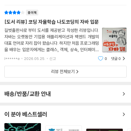
이다.특히 설
C.4 멀티스레드 실행
C.5 스레드 동기화
종이책
[도서 리뷰] 코딩 자율학습 나도코딩의 자바 입문
길벗출판사로 부터 도서를 제공받고 작성한 리뷰입니다.
자바는 오랫동안 기업용 애플리케이션과 백엔드 개발의
대표 언어로 자리 잡아 왔습니다. 하지만 처음 프로그래밍
을 배우는 입문자에게는 클래스, 객체, 상속, 인터페이스
등 낯선 개념이 많아 진입장벽이 높게 느껴지기도 합니다.
l******e
2026.05.25.
신고
0
댓글
0
『코딩 자율학습 나도코딩의 자바 입문』은 이러한 초보자
의 고민을 해결하기 위해 기초 문법부터 객
리뷰 전체보기
배송/반품/교환 안내
이 분야 베스트셀러