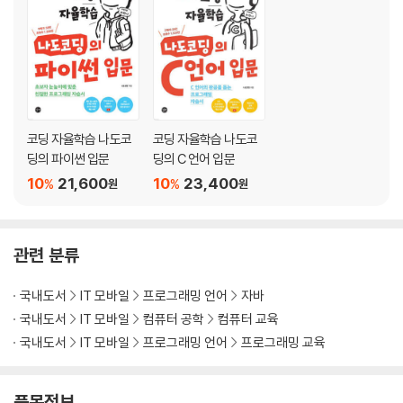
6장 반복문
6.1 정해진 횟수만큼 같은 일을 반복하는 for 문
6.2 조건이 참인 동안 같은 일을 반복하는 while 문
6.3 일단 한 번 실행해보고 판단하는 do-while 문
6.4 반복문 속에 반복문, 중첩 반복문
6.5 실습 예제: 구구단 출력하기
코딩 자율학습 나도코
코딩 자율학습 나도코
6.6 반복문을 탈출할 때는 break
딩의 파이썬 입문
딩의 C 언어 입문
6.7 반복문 다음 차례로 넘길 때는 continue
10
21,600
10
23,400
%
%
원
원
7장 배열
7.1 여러 데이터를 한 번에 다룰 때
관련 분류
7.2 반복문으로 배열 다루기
7.3 여러 줄의 데이터를 담는 다차원 배열
국내도서
IT 모바일
프로그래밍 언어
자바
7.4 반복문으로 2차원 배열 순회하기
국내도서
IT 모바일
컴퓨터 공학
컴퓨터 교육
7.5 컴퓨터가 문자를 이해하는 방식, 아스키 코드
국내도서
IT 모바일
프로그래밍 언어
프로그래밍 교육
8장 메서드
8.1 하나의 일을 하는 코드 묶음, 메서드
품목정보