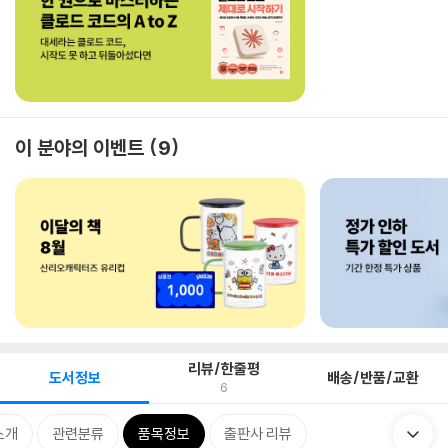
이 분야의 이벤트
9
리뷰/한줄평
도서정보
배송/반품/교환
6
소개
관련분류
품목정보
출판사 리뷰