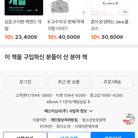
요즘 우아한 백엔드 개
K 교수의 두 번째 객체
혼자 완성하는 Java 풀
발
지향 이야기
코스
10
23,400
10
40,500
10
30,600
%
%
%
원
원
원
이 책을 구입하신 분들이 산 분야 책
로그인
최근 본 상품
주문/배송
고객센터 1544-3800
티켓 1544-6399
중고샵 1566-4295
eBook 1:1문의/채팅상담
예스이십사(주) 사업자 정보
이용약관
개인정보처리방침
청소년보호정책
PC버전
회사소개
거래처관계자께
도서홍보
광고