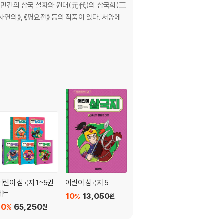
로 민간의 삼국 설화와 원대(元代)의 삼국희(三
사연의》, 《평요전》 등의 작품이 있다. 서양에
어린이 삼국지 1~5권
어린이 삼국지 5
어린이 삼국지 4
세트
10
13,050
10
13,050
%
%
원
원
10
65,250
%
원