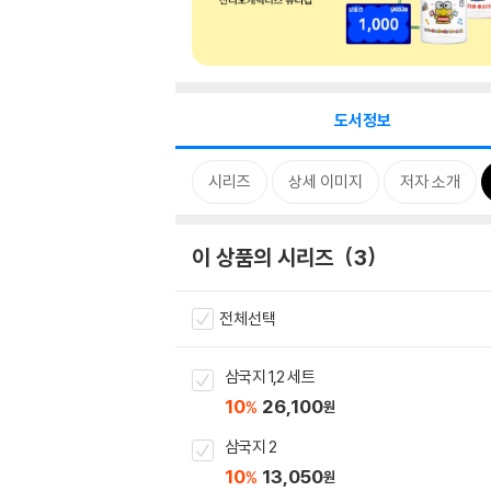
도서정보
시리즈
상세 이미지
저자 소개
이 상품의 시리즈
3
전체선택
삼국지 1,2 세트
10
26,100
%
원
삼국지 2
10
13,050
%
원