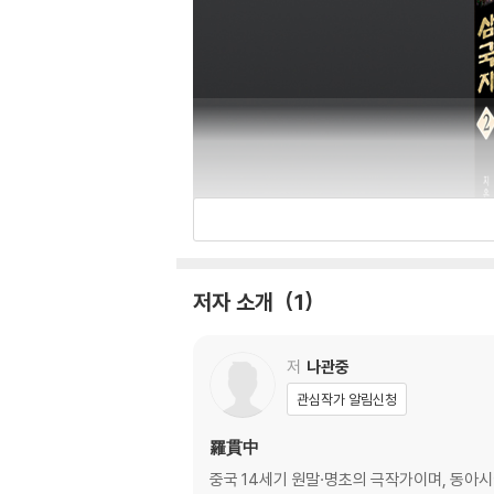
저자 소개
1
저
나관중
관심작가 알림신청
羅貫中
중국 14세기 원말·명초의 극작가이며, 동아