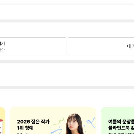
팔기
내 
불가