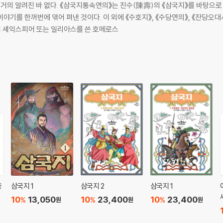
 거의 알려진 바 없다. 《삼국지통속연의》는 진수(陳壽)의 《삼국지》를 바탕으
야기를 한꺼번에 엮어 펴낸 것이다. 이 외에 《수호지》, 《수당연의》, 《잔당오대
서 셰익스피어 또는 일리아스를 쓴 호메로스
중
삼국지 1
삼국지 2
삼국지 1
10
13,050
10
23,400
10
23,400
%
%
%
원
원
원