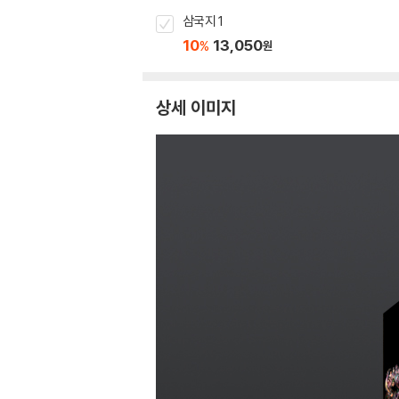
삼국지 1
10
13,050
%
원
상세 이미지