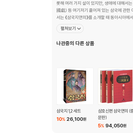
롯해 여러 가지 설이 있지만, 생애에 대해서는
國戱) 등 여기저기 흩어져 있는 삼국에 관한 이
서는 《삼국지연의》를 소개할 때 동아시아에
펼쳐보기
나관중
의 다른 상품
삼국지 1,2 세트
삼호신편 삼국연의 (
문판)
10
26,100
%
원
5
94,050
%
원