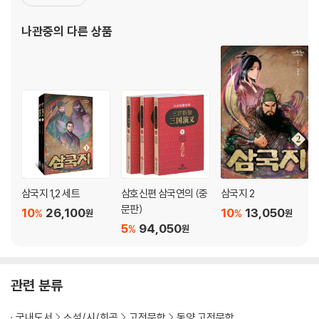
엮어 펴낸 것이다. 이 외에 《수호지》, 《수당연의》, 《잔당오대사연
의》, 《평요전》 등의 작품이 있다. 서양에서는 《삼국지연의》를 소개할
나관중
의 다른 상품
때 동아시아에서 셰익스피어 또는 일리아스를 쓴 호메로스
삼국지 1,2 세트
삼호신편 삼국연의 (중
삼국지 2
문판)
10
26,100
10
13,050
%
%
원
원
5
94,050
%
원
관련 분류
국내도서
소설/시/희곡
고전문학
동양 고전문학