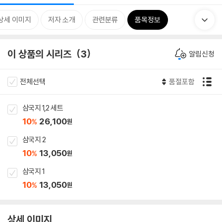
상세 이미지
저자 소개
관련분류
품목정보
이 상품의 시리즈
3
알림신청
전체선택
품절포함
삼국지 1,2 세트
10
26,100
%
원
삼국지 2
10
13,050
%
원
삼국지 1
10
13,050
%
원
상세 이미지