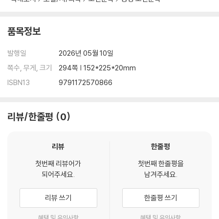
품목정보
발행일
2026년 05월 10일
쪽수, 무게, 크기
294쪽 | 152*225*20mm
ISBN13
9791172570866
리뷰/한줄평
0
리뷰
한줄평
첫번째 리뷰어가
첫번째 한줄평을
되어주세요.
남겨주세요.
리뷰 쓰기
한줄평 쓰기
혜택 및 유의사항
혜택 및 유의사항