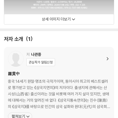
상세 이미지 더보기
저자 소개
1
저
나관중
관심작가 알림신청
羅貫中
중국 14세기 원말·명초의 극작가이며, 동아시아 최고의 베스트셀러
로 평가받고 있는 《삼국지연의》의 저자이다. 출생지에 관해서는 산
시성(山西省) 출신이라는 것을 비롯해 여러 가지 설이 있지만, 생애
에 대해서는 거의 알려진 바 없다. 《삼국지통속연의》는 진수(陳壽)
의 《삼국지》를 바탕으로 민간의 삼국 설화와 원대(元代)의 삼국희
(三國戱) 등 여기저기 흩어져 있는 삼국에 관한 이야기를 한꺼번에
펼쳐보기