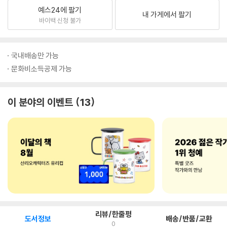
예스24에 팔기
내 가게에서 팔기
바이백 신청 불가
국내배송만 가능
문화비소득공제 가능
이 분야의 이벤트
13
리뷰/한줄평
도서정보
배송/반품/교환
0