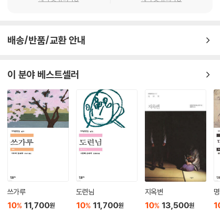
배송/반품/교환 안내
이 분야 베스트셀러
쓰가루
도련님
지옥변
명
10
11,700
10
11,700
10
13,500
1
%
%
%
원
원
원