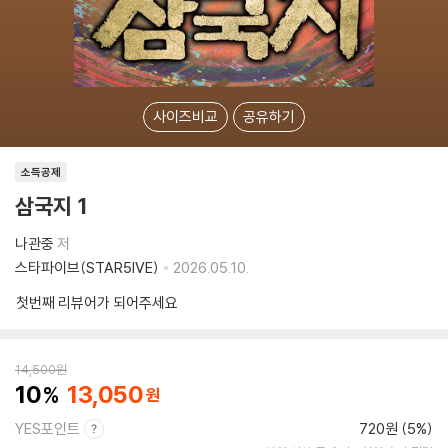
사이즈비교
공유하기
소득공제
삼국지 1
나관중
저
스타파이브(STAR5IVE)
2026.05.10.
첫번째 리뷰어가 되어주세요
14,500
원
10
13,050
YES포인트
720원 (5%)