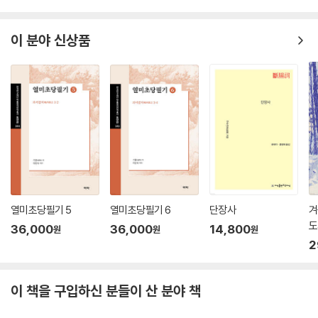
이 분야 신상품
열미초당필기 5
열미초당필기 6
단장사
겨
도
36,000
36,000
14,800
원
원
원
2
이 책을 구입하신 분들이 산 분야 책