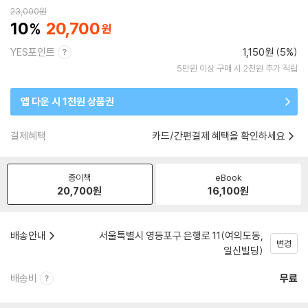
23,000
원
10
20,700
YES포인트
1,150원 (5%)
5만원 이상 구매 시 2천원 추가 적립
앱 다운 시 1천원 상품권
결제혜택
카드/간편결제 혜택을 확인하세요
종이책
eBook
20,700
원
16,100
원
배송안내
서울특별시 영등포구 은행로 11(여의도동,
변경
일신빌딩)
배송비
무료