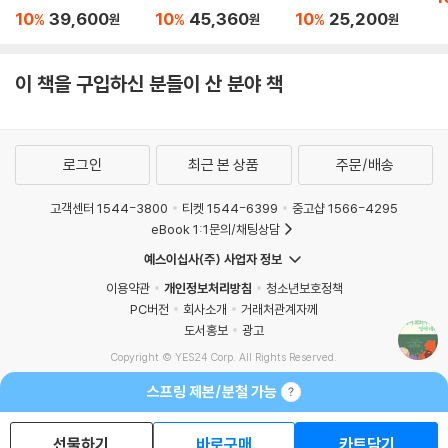
UNIT 3 기분 나쁘지 않게 조언하기
음이 단단해지는 하루
센 동화 세트
10
39,600
10
45,360
10
25,200
%
%
%
원
원
원
UNIT 4 부정적인 언어를 부드럽게 말하기
한 문장 일본어 필사 세
트
UNIT 5 ‘You’ Message vs. ‘I’ Message
이 책을 구입하신 분들이 산 분야 책
UNIT 6 딱딱하지 않게 금지하기
Section 1 대화 현장에 적용하기
SECTION 2 칭찬은 좋은 관계의 물꼬를 튼다
로그인
최근 본 상품
주문/배송
UNIT 1 담백한 칭찬 모음
UNIT 2 소셜미디어(SNS) 댓글 기술
고객센터 1544-3800
티켓 1544-6399
중고샵 1566-4295
UNIT 3 자주 쓰면 좋은 긍정 피드백
eBook 1:1문의/채팅상담
UNIT 4 조심해야 하는 칭찬
예스이십사(주) 사업자 정보
UNIT 5 효과가 배가되는 칭찬의 기술
이용약관
개인정보처리방침
청소년보호정책
이생로라’s Tip 품격 있는 영어란?
PC버전
회사소개
거래처관계자께
Section 2 대화 현장에 적용하기
도서홍보
광고
Copyright © YES24 Corp. All Rights Reserved.
SECTION 3 매너는 습관이다
MATOM5
스프링 제본/분철 가능
UNIT 1 말에 일머리 더하기
UNIT 2 쿠션어 사용하기
UNIT 3 무례 vs. 신중의 차이
선물하기
바로구매
카트담기