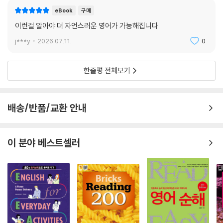
SECTION 3 상대가 ‘내 이야기’라고 생각하게 만들어라
eBook
구매
UNIT 1 마침표 대신 물음표 사용하기
이런걸 알아야 더 자언스러운 영어가 가능해집니다
UNIT 2 말의 순서를 계산하기
j***y
2026.07.11.
0
UNIT 3 스토리텔링(Storytelling)하기
UNIT 4 내 이야기와 상대의 경험을 잇기
UNIT 5 부탁을 통해 상대를 참여시키기
한줄평 전체보기
Section 3 대화 현장에 적용하기
CHAPTER 4 최고의 처세술은 정직이다
배송/반품/교환 안내
SECTION 1 감추지 말고 표현하라
UNIT 1 부드럽지만 정확하게 화내기
이 분야 베스트셀러
UNIT 2 기분이 좋지 않을 때 솔직해지기
UNIT 3 기분 안 나쁘게 거절하기
UNIT 4 건설적으로 지적하기
UNIT 5 과하지 않게 걱정 드러내기
Section 1 대화 현장에 적용하기