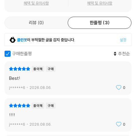
혜택 및 유의사항
혜택 및 유의사항
CHAPTER 3 같은 말도 잘 들리게 하라
리뷰
0
한줄평
3
SECTION 1 말 잘하는 사람의 말버릇을 따라 하라
UNIT 1 메시지 구조화하기
UNIT 2 방향 제시어 사용하기
클린봇
이 부적절한 글을 감지 중입니다.
설정
UNIT 3 명사형보다 동사형으로 말하기
구매한줄평
추천순
UNIT 4 부사 대신 숫자로 말하기
UNIT 5 숫자를 돋보이게 말하기
Section 1 대화 현장에 적용하기
종이책
구매
Best!
SECTION 2 상대의 언어로 쉽게 말하라
j******6
2026.08.06.
0
UNIT 1 묘사 사용해서 그리듯 말하기
UNIT 2 특정 용어를 쉽게 풀어 설명하기
UNIT 3 비유 사용으로 와닿게 말하기
종이책
구매
UNIT 4 비교 사용으로 명확하게 말하기
!!!!
이생로라’s Tip 원어민은 모르는 콩글리시 모음
j******6
2026.08.06.
0
Section 2 대화 현장에 적용하기