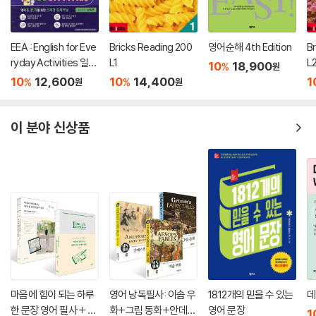
SECTION 2 잘못은 가감 없이 인정하라
UNIT 1 정도별 사과 표현
UNIT 2 최고의 사과 vs. 최악의 사과
EEA : English for Eve
Bricks Reading 200
영어순해 4th Edition
B
UNIT 3 대책 있는 사과 표현
ryday Activities 일상
L1
L
10
18,900
%
원
UNIT 4 사과문의 정석
표현 낭독편
10
12,600
10
14,400
1
%
%
원
원
Section 2 대화 현장에 적용하기
이생로라’s Tip 메일에 쓰는 Best regards, 어떤 느낌일까요?
이 분야 신상품
SECTION 3 모를 때는 모른다고 말하는 것이 실력이다
UNIT 1 “몰라요”를 없어 보이지 않게 말하기
UNIT 2 “못 알아들었어요”를 세련되게 말하기
UNIT 3 “내 생각이에요”를 세련되게 말하기
Section 3 대화 현장에 적용하기
CHAPTER 5 다정한 말이 마음을 얻는다
SECTION 1 부정적인 말은 섬세하게 하라
UNIT 1 안 좋은 소식을 조심스럽게 전달하기
마음에 힘이 되는 하루
영어 낭독필사: 이솝 우
1812개의 믿을 수 있는
데
UNIT 2 부드럽게 평가/판단하기
한 문장 영어 필사 + 마
화+그림 동화+안데르
영어 문장
1