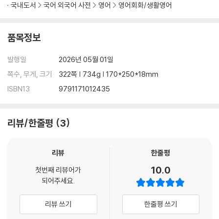
UNIT 3 의견에 동의하지 않을 때의 맞장구
국내도서
국어 외국어 사전
영어
영어회화/생활영어
UNIT 4 위로가 필요한 상황의 맞장구
Section 1 대화 현장에 적용하기
품목정보
SECTION 2 경청하되, 대화의 흐름을 놓치지 마라
발행일
2026년 05월 01일
UNIT 1 대화 요약하기
UNIT 2 결정한 내용 확인하기
쪽수, 무게, 크기
322쪽 | 734g | 170*250*18mm
UNIT 3 대화의 주도권 확보하기
ISBN13
9791171012435
UNIT 4 무례하지 않게 말 끊기
UNIT 5 오해 요소 차단하기
Section 2 대화 현장에 적용하기
리뷰/한줄평
3
SECTION 3 상대의 마음을 여는 말을 하라
리뷰
한줄평
UNIT 1 간접 질문으로 말문 열기
UNIT 2 ‘동감’ vs. ‘공감’의 차이
10.0
첫번째 리뷰어가
UNIT 3 상대를 주인공으로 만들기
되어주세요.
UNIT 4 의견에 감사와 인정 보내기
UNIT 5 거절을 기회로 바꾸기
리뷰 쓰기
한줄평 쓰기
Section 3 대화 현장에 적용하기