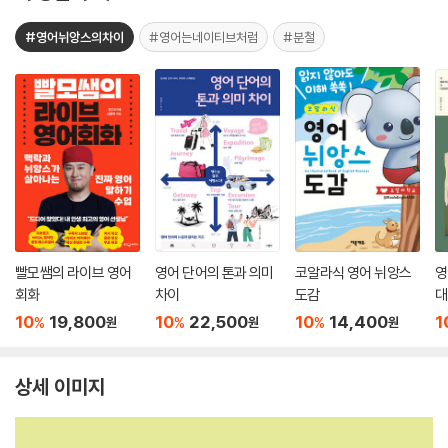
#영어뉘앙스의차이
#영어는네이티브처럼
#분철
빨모쌤의 라이브 영어
영어 단어의 톤과 의미
코알라식 영어 뉘앙스
영
회화
차이
도감
대
10
19,800
10
22,500
10
14,400
1
%
%
%
원
원
원
상세 이미지