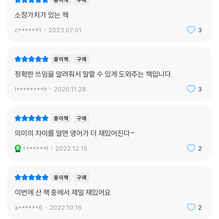
1 거짓말, 거짓말하다
소장가치가 있는 책
2 어려운, 힘든
3 쉬운
c******1
2023.07.01.
3
4 미친, 제정신이 아닌
5 초보자, 초심자
종이책
구매
6 멍청한, 어설픈 .
정확한 쓰임을 알려줘서 말할 수 있게 도와주는 책입니다.
7 뽐내는, 잘난 체하는
8 화난, 성난 .
l********h
2020.11.28.
3
9 비밀의, 은밀한
10 인색한, 쪼잔한, 검소한
종이책
구매
11 게으른, 느긋한, 나태한
의미의 차이를 알면 영어가 더 재밌어진다~
12 행복한, 기쁜
13 슬픈, 우울한
r******t
2022.12.15.
2
14 무례한, 건방진 .
15 좋아하다
종이책
구매
16 싫어하다
이번에 산 책 중에서 제일 재밌어요
17 귀찮게 하다, 짜증나게 하다
18 굉장한, 훌륭한
a******6
2022.10.16.
2
19 유혹하다, 꼬시다