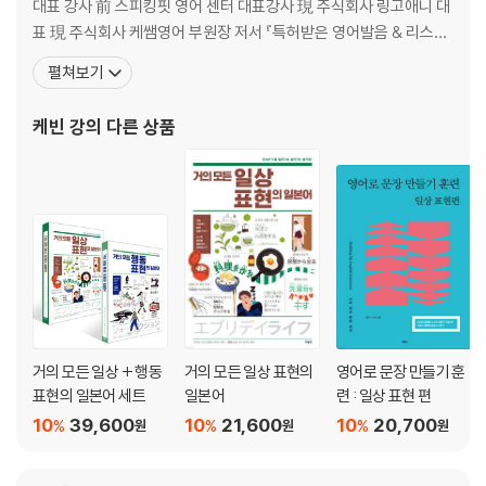
대표 강사 前 스피킹핏 영어 센터 대표강사 現 주식회사 링고애니 대
18 전에 없던 걸 처음 발견할 때는 find가 아니에요
표 現 주식회사 케쌤영어 부원장 저서 『특허받은 영어발음 & 리스
편지, 이메일에서 맺음말
닝』, 『영어단어 그림사전』, 『미국 영어와 영국 영어를 비교합니다』,
펼쳐보기
19 K-팝 투어(tour)지 K-팝 트래블(travel)이 아니에요
『영어 발음은 이런 것이다』, 『영어 단어의 결정적 뉘앙스들』, 『영어
20 생물학적 성(sex)과 사회적 성(gender)은 달라요
발음 향상 훈련』, 『영어 표현의 결정적 뉘앙스들』, 『거의 모든
케빈 강
의 다른 상품
21 남 탓도 원인과 결과는 따져 가면서 해야죠
22 존칭어도 사람 봐 가면서 써야 해요
23 ‘매우’에도 강약이 있어요
24 그냥 아무렇게나 막 교체하고 그러면 큰일나요
대리라고 다 같은 대리가 아니다!
CHAPTER 2 의미별 대표 단어와 연관 단어들의 디테일한 차이
SECTION 1 명사
거의 모든 일상 + 행동
거의 모든 일상 표현의
영어로 문장 만들기 훈
1 시작하다 start / begin vs. launch
표현의 일본어 세트
일본어
련 : 일상 표현 편
2 멈추다, 정지하다 stop vs. quit
10
39,600
10
21,600
10
20,700
%
%
%
원
원
원
3 바꾸다 change vs. exchange
4 끝나다, 끝내다 end vs. finish