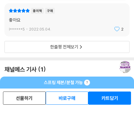
20 놀다, 어울리다
종이책
구매
요람에서 무덤까지 (FROM THE CRADLE TO THE GRAVE) 연령대별
좋아요
사람 표현하는 방법
INDEX 색인
l******5
2022.05.04.
2
한줄평 전체보기
채널예스 기사
1
스프링 제본/분철 가능
선물하기
바로구매
카트담기
[영어 단어의 결정적 뉘앙스
들] 뉘앙스를 세세히 밝힌다
2020.09.04.