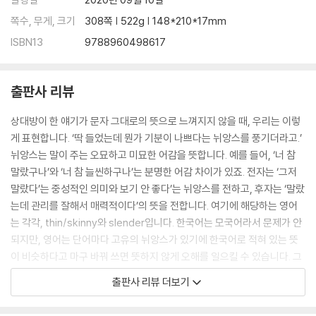
41 공유하다, 나누다 share vs. divide
쪽수, 무게, 크기
308쪽 | 522g | 148*210*17mm
42 잡다, 붙들다 hold vs. grab
ISBN13
9788960498617
43 가르치다, 알려주다 teach vs. instruct
44 훔치다, 도둑질하다 steal vs. rob
45 약속하다 promise vs. pledge
출판사 리뷰
46 보여주다, 나타내다 show vs. display
47 조사하다, 검사하다 examine vs. inspect
상대방이 한 얘기가 문자 그대로의 뜻으로 느껴지지 않을 때, 우리는 이렇
48 확인하다, 점검하다 check vs. confirm
게 표현합니다. ‘딱 들었는데 뭔가 기분이 나쁘다는 뉘앙스를 풍기더라고.’
49 내보내다, 풀어주다 release vs. discharge
뉘앙스는 말이 주는 오묘하고 미묘한 어감을 뜻합니다. 예를 들어, ‘너 참
50 만나다, 마주치다 meet vs. face
말랐구나’와 ‘너 참 늘씬하구나’는 분명한 어감 차이가 있죠. 전자는 ‘그저
51 빌려주다 lend vs. lease
말랐다’는 중성적인 의미와 보기 안 좋다’는 뉘앙스를 전하고, 후자는 ‘말랐
52 지켜보다 watch vs. observe
는데 관리를 잘해서 매력적이다’의 뜻을 전합니다. 여기에 해당하는 영어
행정구역 영어 표현 뉘앙스
는 각각, thin/skinny와 slender입니다. 한국어는 모국어라서 문제가 안
되지만, 영어는 단어마다 고유의 뉘앙스가 있기에 한국어로 적혀 있는 뜻
SECTION 2 명사
이 비슷하다고 마구 바꿔 쓰면 뜻하지 않게 오해를 일으킬 수 있습니다. 그
1 음식, 먹을 것 food vs. dish
래서 뉘앙스는 영어 실력을 쌓고 나중에 해야 하는 것이 아니라, 단어 공부
출판사 리뷰 더보기
2 손님 guest vs. customer
를 시작할 때부터 무조건 챙겨야 하는 것이지만, 시험 영어에 매몰되고, 뉘
3 소문 rumor vs. gossip
앙스를 제대로 다룬 책이 없어서 챙기는 게 힘들었던 것이 사실입니다. 오