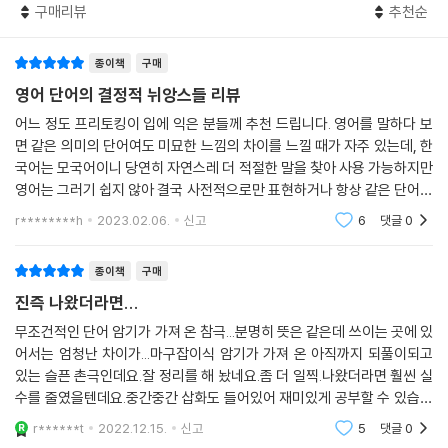
구매리뷰
추천순
즐거움의 한 축, 다양한 맛의 세계
구구절절 설명보다 이해가 바로 되게 하는 이미지를 수록해 기억력 증대에
도움이 되게 했습니다. 다음에는 어떤 이미지와 뜻이 나올까 기대하며 페
SECTION 3 형용사, 부사
종이책
구매
이지를 넘기는 맛이 있습니다.
1 친절한 kind vs. generous
영어 단어의 결정적 뉘앙스들 리뷰
2 순한, 온화한 mild / gentle vs. compliant
어느 정도 프리토킹이 입에 익은 분들께 추천 드립니다. 영어를 말하다 보
3 비열한, 야비한 mean vs. nasty
면 같은 의미의 단어여도 미묘한 느낌의 차이를 느낄 때가 자주 있는데, 한
4 굉장한, 엄청난 great vs. superb
국어는 모국어이니 당연히 자연스레 더 적절한 말을 찾아 사용 가능하지만
5 슬픈 sad vs. gloomy
영어는 그러기 쉽지 않아 결국 사전적으로만 표현하거나 항상 같은 단어만
6 같은, 동일한 same vs. equal
사용하게 됩니다. 그게 아쉬운 사람에게 아주 도움 되는 교재입니다. 저 같
r********h
2023.02.06.
신고
6
댓글
0
7 분명한, 확실한 clear vs. obvious
은 경우 간
8 공격적인, 저돌적인 aggressive vs. offensive
종이책
구매
9 필요한 necessary vs. essential
10 유명한, 알려져 있는 famous vs. popular
진즉 나왔더라면...
11 끔찍한, 지독한 terrible vs. disgusting .
무조건적인 단어 암기가 가져 온 참극...분명히 뜻은 같은데 쓰이는 곳에 있
12 깨끗한 clean vs. tidy
어서는 엄청난 차이가...마구잡이식 암기가 가져 온 아직까지 되풀이되고
13 더러운, 지저분한 dirty vs. filthy
있는 슬픈 촌극인데요.잘 정리를 해 놨네요.좀 더 일찍.나왔더라면 훨씬 실
14 용감한, 용기 있는 brave vs. courageous
수를 줄였을텐데요.중간중간 삽화도 들어있어 재미있게 공부할 수 있습니
다.이 책을 다 읽고 나면 이제 함부로 단어를 단지.우리말 뜻이.같다고 막
15 위험한 dangerous vs. risky
r******t
2022.12.15.
신고
5
댓글
0
던지지는 않
16 짧은 short vs. brief