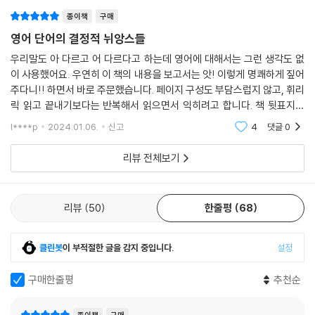
5 성격, 기질 characteristic vs. character
종이책
구매
6 능력, 재능 ability vs. capability
7 연구, 조사 research vs. study
영어 단어의 결정적 뉘앙스들
8 행위, 행동 action vs. behavior
우리말도 아 다르고 어 다르다고 하는데 영어에 대해서는 그런 생각도 없
9 책임, 의무 responsibility vs. duty
이 사용했어요. 우연히 이 책의 내용을 보고서는 앗! 이렇게 명쾌하게 짚어
10 상황, 환경, 입장 situation vs. circumstance
주다니!! 하면서 바로 주문했습니다. 페이지 구성도 부담스럽지 않고, 휘리
11 전문가 expert vs. professional
릭 읽고 끝내기보다는 반복해서 읽으면서 익히려고 합니다. 책 뒷표지에
적힌 글처럼 내 의도에 딱 맞게, 원어민이 오해하지 않게 제대로 말할 수 있
12 중요한 important vs. crucial
l****p
2024.01.06.
신고
4
댓글
0
도록 공부하기
13 항상, 늘, 언제나 always vs. all the time
14 갑작스러운, 급작스러운 sudden vs. unexpected
리뷰 전체보기
15 나중에, 그 후에 later vs. afterwards
16 계속되는, 연속적인 continuous vs. infinite .
17 정확한 exact vs. precise
리뷰
50
한줄평
68
18 날카로운, 예리한 sharp vs. keen
19 거짓의, 가짜의 false vs. fake
클린봇
이 부적절한 글을 감지 중입니다.
설정
20 자연의, 자연스러운 natural vs. pure
친구와 관련된 단어 뉘앙스
구매한줄평
추천순
CHAPTER 4 비격식체와 격식체의 그 오묘한 뉘앙스
종이책
구매