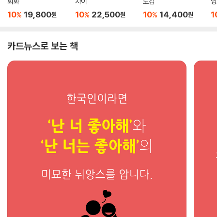
회화
차이
도감
앙
10
19,800
10
22,500
10
14,400
1
%
%
%
원
원
원
카드뉴스로 보는 책