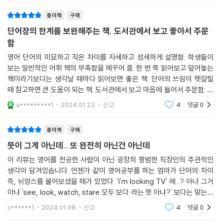
17 넓은, 광범위한 wide vs. broad
종이책
구매
18 단단한, 딱딱한 hard vs. firm
단어장의 한계를 보완해주는 책. 도서관에서 보고 좋아서 주문
19 아픈, 다친 sick vs. hurt
함
20 빠른 fast vs. quick
영어 단어의 미묘하고 작은 차이를 자세하고 섬세하게 설명함. 학생들이
21 보통의, 일반적인 normal vs. ordinary
보는 일반적인 어휘 책의 부족함을 메꾸어 줌. 한 번 쭉 읽어보고 덮어놓는
22 이상한 strange vs. weird
책이라기보다는 생각날 때마다 읽어보면 좋은 책. 단어의 쓰임이 헷갈릴
23 특별한 special vs. particular
때 참고하면 큰 도움이 되는 책. 도서관에서 보고 마음에 들어서 주문함. 책
24 진짜의, 실제의 real vs. actual
소장을 추천. 이 시리즈로 나온 다른 책도 관심 있음. 가격이 좀 저렴하면
25 격식 없는, 평상시의, 일상적인 informal vs. natural
u*********1
2024.01.23.
신고
4
댓글
0
좋겠음.
26 비어 있는, 빈 empty vs. vacant
동료와 관련된 뉘앙스 파헤치기
종이책
구매
날씨를 표현하는 단어들
뜻이 그게 아닌데.. 또 완전히 아닌건 아닌데
이 리뷰는 영어를 전공한 사람이 아닌 굉장히 평범한 직장인의 주관적인
CHAPTER 3 원어민만 아는 미묘한 뉘앙스 차이
생각이 담겨있습니다. 언젠가 같이 영어공부를 하는 엄마가 단어의 차이
1 주장하다, 단언하다 assert vs. claim
즉, 뉘앙스를 물어보셨을 때가 있었다. 'I'm looking TV' 에...? 아냐 그거
2 설득하다 persuade vs. convince
아냐 'see, look, watch, stare 모두 보다 라는 뜻 아냐?' 보다는 맞는데
3 과장하다 exaggerate vs. overstate
그럴 때 쓰는게 아냐.. 이게 미묘한 뉘앙스의 차이라 영어에 관한 가방끈이
c******1
2024.01.08.
신고
4
댓글
0
4 버릇, 습관 habit vs. custom
짧은 나는 설