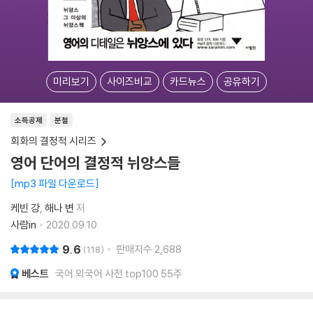
미리보기
사이즈비교
카드뉴스
공유하기
소득공제
분철
회화의 결정적 시리즈
영어 단어의 결정적 뉘앙스들
mp3 파일 다운로드
케빈 강
해나 변
저
사람in
2020.09.10.
9.6
판매지수
2,688
118
베스트
국어 외국어 사전 top100 55주