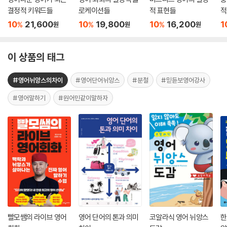
결정적 키워드들
로케이션들
적 표현들
적
10
21,600
10
19,800
10
16,200
1
%
%
%
원
원
원
이 상품의 태그
#영어뉘앙스의차이
#영어단어뉘앙스
#분철
#믿듣보영어강사
#영어말하기
#원어민같이말하자
빨모쌤의 라이브 영어
영어 단어의 톤과 의미
코알라식 영어 뉘앙스
한