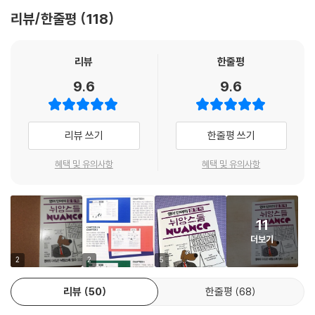
4 의사 doctor vs. physician
해를 불식시키는 정확한 단어의 사용, 〈영어 단어의 결정적 뉘앙스들〉이 보
리뷰/한줄평
118
5 짐, 화물 load vs. baggage / luggage
장합니다.
6 제품 product vs. goods
7 방법, 방식 way vs. method
1. 이보다 더 명확할 수 없는 설명
리뷰
한줄평
8 유행 fashion vs. trend
학습자 머릿속에 여기저기 산재해 있던 유의어들을 한 자리에 모아, 개별
9.6
9.6
9 약, 약품 medicine vs. drug
단어의 뉘앙스를 그 어떤 사전보다도 명확하게 설명합니다. 격식을 차릴
10 문제 problem vs. trouble
때 써야 하는 단어인지, 상대방에게 어떤 식으로 들리는지, 다른 유의어들
11 무서움, 두려움, 공포 fear vs. terror
과는 어떤 점에서 차이를 두는지 하나하나 짚어가며 설명하기에 이해하기
리뷰 쓰기
한줄평 쓰기
12 운명 destiny vs. fate
쉽습니다. 스키니 진이 날씬한 사람들이 입는 옷이라서 skinny가 좋은 뜻
13 수입 income vs. revenue
인 줄 알고 slender 대신에 외국인에게 You look skinny.했다가는 큰일
혜택 및 유의사항
혜택 및 유의사항
14 지역, 영역, 분야 area vs. field
납니다. 이건 ‘뼈만 남아 앙상한’의 의미거든요. 이렇게 비슷한 단어라서 뭉
15 잘못, 실수 mistake vs. error
뚱그려 외운 단어들 중, 회화와 작문에서 가장 잘못 쓰거나 혼동하여 쓰기
16 비용, 요금 cost vs. fee
쉬운 것 164개 유닛을 골라 확실한 뉘앙스를 선사합니다.
11
17 계획, 일정 plan vs. blueprint
18 문, 출입문 door vs. gate
더보기
2 예문으로 완전하게 다지는 뉘앙스
19 돈, 자금 money vs. fund
해당 유의어가 어떤 상황에서 어떤 느낌으로 쓰이는지 생생한 회화 예문을
2
2
5
20 일, 작업 work vs. job
제시해, 반드시 확인하고 넘어갈 수 있게 합니다.
21 길, 도로 way vs. street
리뷰
50
한줄평
68
22 글, 작문 writing vs. composition
3. 찰떡 같이 떨어지는 단어와 이미지의 결합