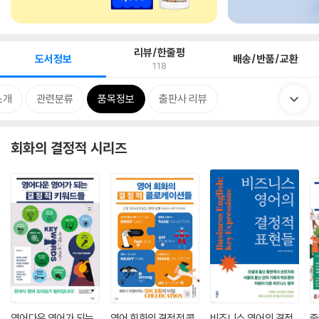
리뷰/한줄평
도서정보
배송/반품/교환
118
소개
관련분류
품목정보
출판사 리뷰
회화의 결정적 시리즈
영어다운 영어가 되는
영어 회화의 결정적 콜
비즈니스 영어의 결정
중