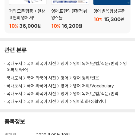
23 없애다, 제거하다 remove vs. erase
거의 모든 행동 + 일상
영어 표현의 결정적 뉘
영어 발음 향상 훈련
24 알아내다, 찾아내다 find vs. detect
표현의 영어 세트
앙스들
25 따르다, 따라가다 follow vs. obey .
10
15,300
%
원
10
36,000
10
16,200
26 섞다, 섞이다, 혼합하다 mix vs. blend
%
%
원
원
27 평가하다, 산정하다 assess vs. evaluate
28 대답하다, 응답하다 answer vs. reply
29 의미하다, 나타내다 mean vs. represent
관련 분류
30 놀라게 하다 surprise vs. shock
31 줄이다, 낮추다 reduce vs. shorten
국내도서
국어 외국어 사전
영어
영어 독해/문법/작문/번역
영
32 팽창하다, 확장하다 expand vs. enlarge
어독해/번역
33 연결하다, 잇다 connect / link vs. combine
국내도서
국어 외국어 사전
영어
영어 청취/발음
34 키우다, 기르다 raise vs. bring up
국내도서
국어 외국어 사전
영어
영어 어휘/Vocabulary
35 먹다 eat vs. devour
국내도서
국어 외국어 사전
영어
영어 독해/문법/작문/번역
36 마시다 drink vs. sip
국내도서
국어 외국어 사전
영어
영어회화/생활영어
영어의 가족 표현 뉘앙스 잡기
37 만들다 make vs. create
38 생산하다 produce vs. manufacture
품목정보
39 붙이다, 첨부하다 attach vs. stick
40 움직이다, 옮기다 move vs. carry
발행일
2020년 09월 10일