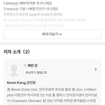
1 skinny는 예쁘게 마른 게 아니에요
2 heavy는 기분 나빠할 단어가 아니에요
3 웃음소리 유무로 laugh와 smile이 갈려요 .
4 그냥 우는 것(cry)과 어깨를 들썩이며 우는 건(sob) 달라요
5 불가능한 걸 원하면서 want를 쓰지 마세요
WANT, WOULD, HOPE, WISH의 디테일
목차 더보기
6 포함하다는 무조건 contain일까요?
7 비행기 연착에 postponed라고 하는 공항은 없어요
8 의식하냐 안 하냐에 look과 see가 갈려요
저자 소개
2
9 작은 거라고 무조건 small을 쓰지 마세요
10 피자 큰 거는 big size일까요, large size일까요?
11 평서문의 many/much, 실은 꽤 격식 있는 어조예요
저
케빈 강
다양한 뉘앙스의 화장실 영어 표현
관심작가 알림신청
12 ‘짚신도 짝이 있다’의 짝은 pair일까요, couple일까요?
13 신의 존재를 믿을 때는 trust를 안 써요
Kevin Kang,강진호
14 부드러운 남자(soft man)가 좋은 뜻이 아니라고요?
美 Illinois State Univ. 언어치료학 최우등 졸업 美 Univ. of Mem
15 돈을 모으는(save) 것과 우표를 모으는(collect) 건 달라요
phis 이중언어 박사과정 1년 수료 美 멤피스 언어청각센터 언어치료
16 동등한 제휴와 종속된 제휴, 어느 것을 택하겠어요?
사 (Graduate Clinician) 前 강남 이익훈 어학원 영어발음/스피킹
17 사람이 똑똑한 건 smart, 여우가 똑똑한 건 clever