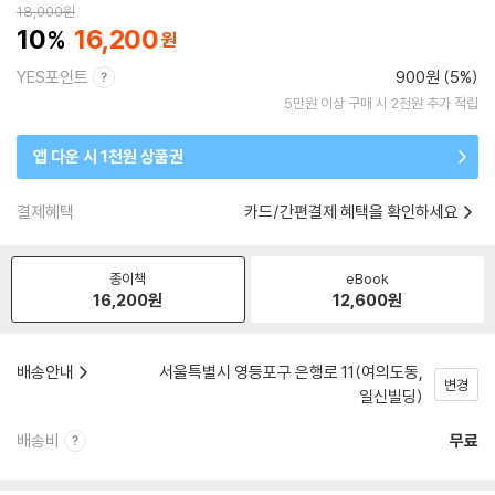
18,000
원
10
16,200
YES포인트
900원 (5%)
5만원 이상 구매 시 2천원 추가 적립
앱 다운 시 1천원 상품권
결제혜택
카드/간편결제 혜택을 확인하세요
종이책
eBook
16,200
원
12,600
원
배송안내
서울특별시 영등포구 은행로 11(여의도동,
변경
일신빌딩)
배송비
무료