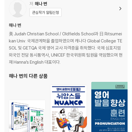
5 얻다 get vs. obtain
저
해나 변
6 돕다, 도와주다 help vs. assist
관심작가 알림신청
7 이용하다, 써 버리다 use vs. spend
8 속이다 deceive vs. cheat
해나 변
9 고치다 repair vs. fix
美 Judah Christian School / Oldfields School과 日 Ritsumei
10 회복하다 recover vs. restore
kan Univ. 국제관계학을 졸업하였으며 캐나다 Global College TE
11 기대하다 expect vs. anticipate
SOL 및 GETQA 국제 영어 교사 자격증을 취득했다. 국제 심포지엄
12 예언하다, 예측하다 predict vs. foretell
외국인 전담 동시통역사, UNICEF 한국위원회 팀원을 역임했으며 현
13 계산하다 calculate vs. compute .
재 Hanna’s English 대표이다.
14 매다, 채우다, 잠그다, 고정시키다 fasten vs. tie
15 외치다, 소리 지르다 shout vs. scream
해나 변
의 다른 상품
16 무시하다 ignore vs. disregard
17 불편하게 하다 bother vs. annoy
18 폭행하다, 공격하다 attack vs. hit
‘몰래’ 행동하는 뉘앙스의 단어들
19 부수다, 깨지다 break vs. smash
20 싸우다, 다툼 fight vs. quarrel
21 이기다, 승리 win vs. defeat
22 죽이다 kill vs. murder