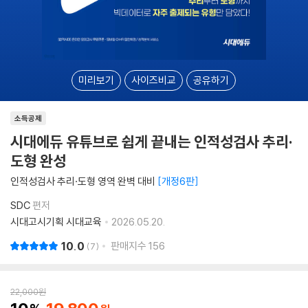
미리보기
사이즈비교
공유하기
소득공제
시대에듀 유튜브로 쉽게 끝내는 인적성검사 추리·
도형 완성
인적성검사 추리·도형 영역 완벽 대비
개정6판
SDC
편저
시대고시기획 시대교육
2026.05.20.
10.0
판매지수
156
7
22,000
원