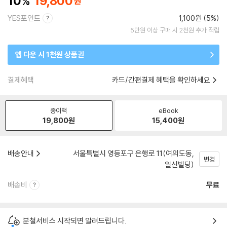
10
19,800
YES포인트
1,100원 (5%)
5만원 이상 구매 시 2천원 추가 적립
앱 다운 시 1천원 상품권
결제혜택
카드/간편결제 혜택을 확인하세요
종이책
eBook
19,800
원
15,400
원
배송안내
서울특별시 영등포구 은행로 11(여의도동,
변경
일신빌딩)
배송비
무료
분철서비스 시작되면 알려드립니다.