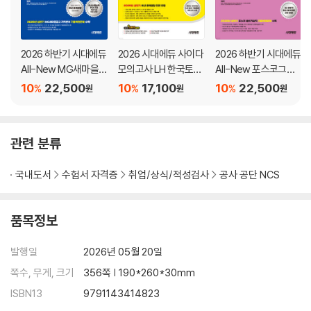
2026 하반기 시대에듀
2026 시대에듀 사이다
2026 하반기 시대에듀
All-New MG새마을금
모의고사 LH 한국토지
All-New 포스코그룹
고 지역본부 필기전형
주택공사 기술직 NCS
온라인 PAT 생산기술
10
22,500
10
17,100
10
22,500
%
%
%
원
원
원
통합기본서
+전공
직 통합기본서
관련 분류
국내도서
수험서 자격증
취업/상식/적성검사
공사 공단 NCS
품목정보
발행일
2026년 05월 20일
쪽수, 무게, 크기
356쪽 | 190*260*30mm
ISBN13
9791143414823