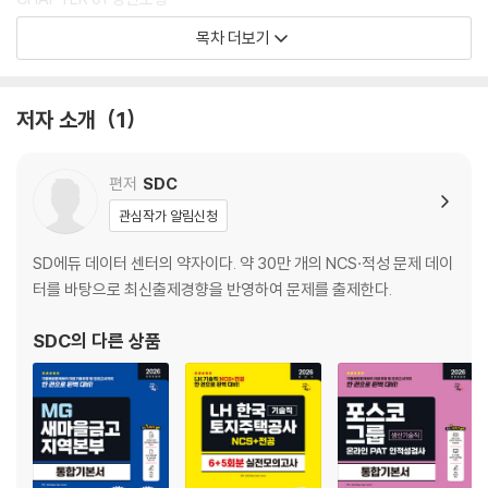
CHAPTER 02 입체도형
목차 더보기
PART 3 실전모의고사
제1회 실전모의고사
저자 소개
1
제2회 실전모의고사
별 책 정답 및 해설
편저
SDC
PART 1 추리
관심작가 알림신청
PART 2 도형
PART 3 실전모의고사
SD에듀 데이터 센터의 약자이다. 약 30만 개의 NCS·적성 문제 데이
터를 바탕으로 최신출제경향을 반영하여 문제를 출제한다.
SDC
의 다른 상품