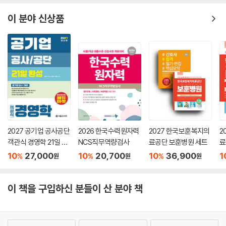
6
이 분야 신상품
2027 공기업 공사공단
2026 한국수력원자력
2027 한국보훈복지의
2
객관식 경영학 21일 완
NCS직무역량검사
료공단 보훈병원 세트
료
성
직
10
27,000
10
20,700
10
36,900
1
%
%
%
원
원
원
유
이 책을 구입하신 분들이 산 분야 책