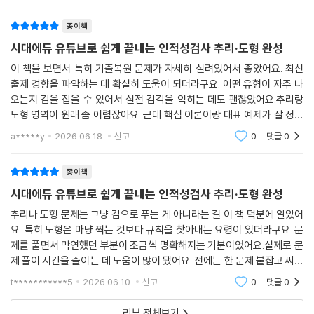
종이책
시대에듀 유튜브로 쉽게 끝내는 인적성검사 추리·도형 완성
이 책을 보면서 특히 기출복원 문제가 자세히 실려있어서 좋았어요. 최신
출제 경향을 파악하는 데 확실히 도움이 되더라구요. 어떤 유형이 자주 나
오는지 감을 잡을 수 있어서 실전 감각을 익히는 데도 괜찮았어요.추리랑
도형 영역이 원래 좀 어렵잖아요. 근데 핵심 이론이랑 대표 예제가 잘 정리
되어 있어서 기본적인 개념을 잡는 데 좋았어요. 막연하게 어렵다고만 생
a*****y
2026.06.18.
신고
0
댓글
0
각했는데, 단계
종이책
시대에듀 유튜브로 쉽게 끝내는 인적성검사 추리·도형 완성
추리나 도형 문제는 그냥 감으로 푸는 게 아니라는 걸 이 책 덕분에 알았어
요. 특히 도형은 마냥 찍는 것보다 규칙을 찾아내는 요령이 있더라구요. 문
제를 풀면서 막연했던 부분이 조금씩 명확해지는 기분이었어요.실제로 문
제 풀이 시간을 줄이는 데 도움이 많이 됐어요. 전에는 한 문제 붙잡고 씨름
하다가 시간 다 보냈는데, 여기 나온 풀이 팁들을 적용해보니 생각보다 빨
t***********5
2026.06.10.
신고
0
댓글
0
리 답을 찾을
리뷰 전체보기