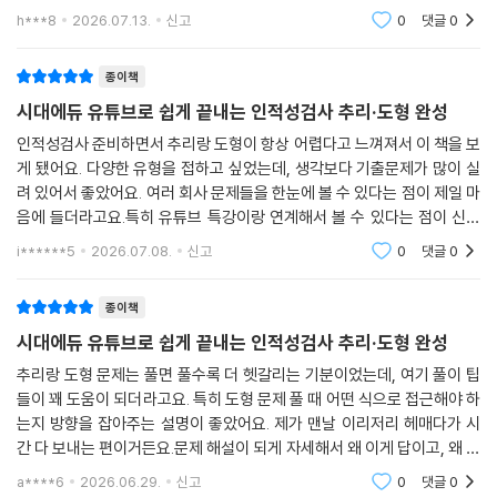
도 논리적으로 접근할 수 있게 됐어요. 도형 문제도 막연히 어려웠는데, 특
h***8
2026.07.13.
신고
0
댓글
0
정 패턴을
종이책
시대에듀 유튜브로 쉽게 끝내는 인적성검사 추리·도형 완성
인적성검사 준비하면서 추리랑 도형이 항상 어렵다고 느껴져서 이 책을 보
게 됐어요. 다양한 유형을 접하고 싶었는데, 생각보다 기출문제가 많이 실
려 있어서 좋았어요. 여러 회사 문제들을 한눈에 볼 수 있다는 점이 제일 마
음에 들더라고요.특히 유튜브 특강이랑 연계해서 볼 수 있다는 점이 신기
했어요. 혼자 풀다가 막히는 부분이 있으면 바로 영상으로 설명 들으면서
i******5
2026.07.08.
신고
0
댓글
0
이해할 수 있어
종이책
시대에듀 유튜브로 쉽게 끝내는 인적성검사 추리·도형 완성
추리랑 도형 문제는 풀면 풀수록 더 헷갈리는 기분이었는데, 여기 풀이 팁
들이 꽤 도움이 되더라고요. 특히 도형 문제 풀 때 어떤 식으로 접근해야 하
는지 방향을 잡아주는 설명이 좋았어요. 제가 맨날 이리저리 헤매다가 시
간 다 보내는 편이거든요.문제 해설이 되게 자세해서 왜 이게 답이고, 왜 이
게 오답인지 이해하기 편했어요. 그냥 답만 알려주는 게 아니라 제가 어떤
a****6
2026.06.29.
신고
0
댓글
0
부분을 놓쳤