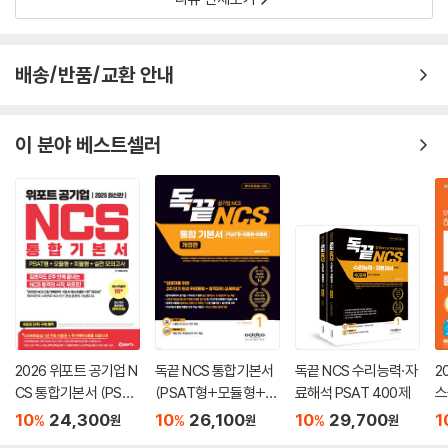
배송/반품/교환 안내
이 분야 베스트셀러
2026 위포트 공기업 N
독끝 NCS 통합기본서
독끝 NCS 수리능력·자
2
CS 통합기본서 (PSAT
(PSAT형+모듈형+피
료해석 PSAT 400제
스
형+모듈형+피듈형
듈형) 공기업 대비
본
10
24,300
10
26,100
10
29,700
1
%
%
%
원
원
원
+실전 모의고사)
+