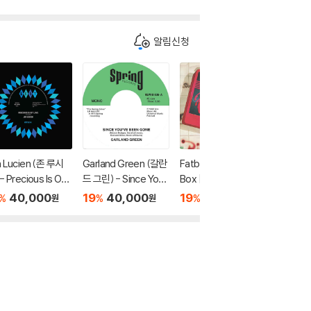
알림신청
n Lucien (존 루시
Garland Green (갈란
Fatback (팻백) - Hot
Kirinji 
- Precious Is Our
드 그린) - Since Yo
Box [LP]
Soul KIR
e / Strawberries
u've Been Gone / Ju
40,000
19
40,000
19
61,500
19
1
%
%
%
%
원
원
원
't Know Cherrie
st Loving You [7인치
7인치 Vinyl]
Vinyl]