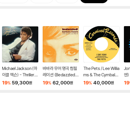
Michael Jackson (마
바바라 무어 명곡 컴필
The Pets / Lee Willia
Jo
이클 잭슨) - Thriller
레이션 (Bedazzled!
ms & The Cymbals
엔) 
[레드 앤 블랙 마블 LP]
Barbara Moore TV, F
- I Say Yeah / It's Eve
Lov
19
59,300
19
62,000
19
40,000
19
%
%
%
원
원
원
ilm And Studio Work
rything About You I L
Don
1965–81) [2LP]
ove [7인치 Vinyl]
s [