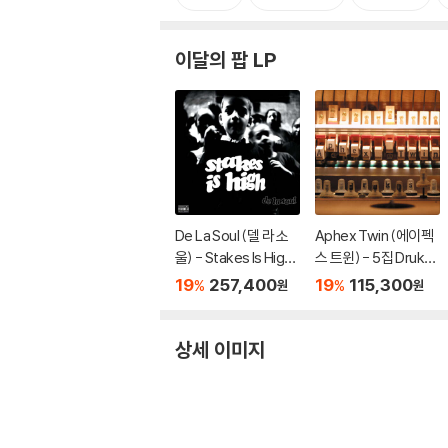
이달의 팝 LP
De La Soul (델 라 소
Aphex Twin (에이펙
울) - Stakes Is High
스 트윈) - 5집 Drukqs
[컬러 4LP]
[4LP]
19
257,400
19
115,300
%
%
원
원
상세 이미지