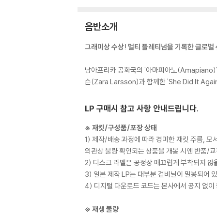
음반소개
그래미상 수상! 멀티 플레티넘을 기록한 글로벌 슈퍼 
남아프리카 공화국의 '아마피아노(Amapiano)'
슨(Zara Larsson)과 함께한 'She Did It A
LP 구매시 참고 사항 안내드립니다.
※ 재킷/구성품/포장 상태
1) 제작/배송 과정에 따라 경미한 재킷 주름, 
외관상 불량 확인되는 상품을 개봉 시엔 반품/교
2) 디스크 라벨은 공정상 매끄럽게 부착되지 않
3) 일본 제작 LP는 대부분 겉비닐이 밀봉되어 
4) 디지털 다운로드 코드는 본사에서 공지 없이 
※ 재생 불량