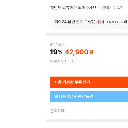
첫번째 리뷰어가 되어주세요
판매지수
42
예스24 음반 판매 수량은
와
53,000
원
19
42,900
YES포인트
사용 가능한 쿠폰 받기
앱 다운 시 1천원 상품권
결제혜택