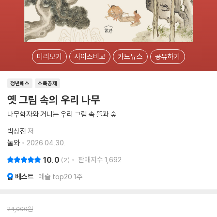
미리보기
사이즈비교
카드뉴스
공유하기
청년패스
소득공제
옛 그림 속의 우리 나무
나무학자와 거니는 우리 그림 속 뜰과 숲
박상진
저
눌와
2026.04.30.
10.0
판매지수
1,692
2
베스트
예술 top20 1주
24,000
원