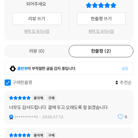
되어주세요.
주요 작품 외에도 참고할 만한 다른 옛 그림과 실제 나무 사진을 나란히 수
록해 보는 즐거움을 더했다. ‘나무’라는 주제로 조선 중·후기 그림의 아름다
리뷰 쓰기
한줄평 쓰기
움을 두루 즐길 수 있는 한 권의 화첩이자, 당시의 나무 문화를 들여다보는
푸르른 교양서이다.
혜택 및 유의사항
혜택 및 유의사항
벚꽃 대신 복사꽃, 은행나무는 공자님 나무
리뷰
0
한줄평
2
나무학자의 시선으로 깨워낸 '살아 있는' 조선
당시의 일상을 그린 그림은 그 자체로 훌륭한 생태·생활 사료(史料)다. 여
클린봇
이 부적절한 글을 감지 중입니다.
설정
기에 나무학자의 해설이 더해지면 박제되었던 그림은 사람들이 나무와 더
불어 살았던 생생한 현실로 되살아난다.
구매한줄평
추천순
봄날 선비들은 복사꽃이 만발한 곳에서 꽃놀이를 즐기고(〈포동춘지〉), 선
종이책
구매
비들이 담소를 나누는 정자 곁에는 공자를 기리는 은행나무가 우뚝 서 있
너무도 감사드립니다. 곁에 두고 오래도록 잘 읽겠습니다.
다(〈행정추상〉). 연회가 열리는 권세가의 후원에는 안팎의 동선을 분리하
t*********0
2026.07.12.
0
기 위해 사철나무 울타리가 담장처럼 둘러져 있고(〈후원유연〉), 임금에게
진상할 귤이 열리는 제주도 과수원에는 오늘날 못지않게 다양한 품종의 귤
나무가 자란다(〈고원방고〉).
종이책
구매