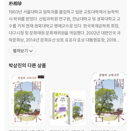
개울가의 여인들 가리던, 왕버들 _신윤복, 〈단오풍정〉
朴相珍
부처님 찾는 길의 서낭당, 느릅나무 _신윤복, 〈문종심사〉
1963년 서울대학교 임학과를 졸업하고 일본 교토대학에서 농학박
절 앞에서 위엄 더하는, 측백나무 _정선, 〈사문탈사〉
사 학위를 받았다. 산림과학원 연구원, 전남대학교 및 경북대학교 교
꽃 지면 매실 가득할, 매화나무 _전기, 〈매화초옥도〉
수를 거쳐 현재 경북대학교 명예교수로 있다. 한국목재공학회 회장,
제주 과수원에서 기르던, 귤나무 _김남길, 〈고원방고〉
대구시청 및 문화재청 문화재위원을 역임했다. 2002년 대한민국 과
북방 변경의 군수물자이던, 싸리 _작자 미상, 〈수책거적도〉
학문화상, 2014년 문화유산 보호 유공자 포상 대통령표창, 2018년
롯데출판문화대상 본상을 받았다. 저서로는 『궁궐의 고목나무』, 『청
펼쳐보기
3장 나무로 담은 화가의 뜻
와대의 나무들』, 『청와대의 나무와 풀꽃』, 『우리 나무 이름 사전』, 『궁
두 소나무 묶어 연리 만드는, 담쟁이덩굴 _이인상, 〈검선도〉
궐의 우리 나무』, 『나무탐독』, 『우리 나무의 세계』Ⅰ·Ⅱ, 『우리 문화재
박상진
의 다른 상품
줄기에 고된 삶 새겨진, 물푸레나무 _김득신, 〈수하일가도〉
나무 답사기』, 『나무에 새
우리 산 어디에나 흔한, 서어나무 _조영석, 〈나무 깎기〉
감도는 봄기운을 전하는, 진달래 _신윤복, 〈상춘야흥〉
봄의 절정에 만개한, 살구나무 _신윤복, 〈사시장춘〉
금슬 좋은 부부 같은, 자귀나무 _김후신, 〈압안도〉
세한송백처럼 변함없는, 소나무(곰솔) _김정희, 〈세한도〉
빽빽이 숲 이루는, 잣나무 _정선, 〈화강백전〉
굽이굽이 휘어 그려진, 향나무 _정선, 〈노백도〉
4장 화폭의 주역으로 만나는 나무들