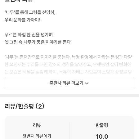
깊은 밤 선비들이 모여 앉던, 회화나무 _정선, 〈괴단야화도〉
바위틈에서도 자라나는, 소나무 _정선, 〈인왕제색도〉
‘나무’를 통해 그림을 선명히,
내금강에 펼쳐진 나무바다, 전나무 _김윤겸, 〈장안사〉
우리 문화를 가까이!
한라산 가득 촘촘히 자랐던, 구상나무 _작자 미상, 〈백록담〉
푸르른 화첩 한 권을 넘기며
주요 참고문헌
옛 그림 속 나무가 품은 이야기를 듣다
사진 출처 및 유물 소장처
찾아보기
‘나무’는 존재만으로 이야기를 품는다. 특정 환경에서 자라는 본성과 다양
한 쓰임새는 뿌리를 내린 장소의 성격을 알려주고, 오랫동안 살아 변화하
는 모습은 세월을 실감케 하며, 특유의 자태는 사람들의 소망과 상징을 담
는 그릇이 되기도 한다. 사진조차 없던 시절, 붓끝에서 돋아난 화폭 속의 나
출판사 리뷰 더보기
무들은 얼마나 많은 이야기를 품고 있을까.
정선, 신윤복, 김홍도 등 거장들의 명작부터 이름 모를 화공의 기록화까지
리뷰/한줄평
2
두루 담아낸 이 책은 총 5부에 걸쳐 조선의 나무 문화를 펼쳐 보인다. 화폭
속 나무를 통해 계절감과 공간감을 뚜렷이 느끼는 것을 시작으로, 나무와
함께했던 선조들의 생활 현장을 엿보고, 나무에 담긴 상징과 화가의 의도
리뷰
한줄평
를 해독하며, 옛 조선의 숲과 정원을 원경으로 조망해 본다.
10.0
첫번째 리뷰어가