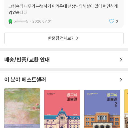
그림속의 나무가 분별하기 어려운데 선생님의해설이 있어 편안하게
물론 옛 그림이 늘 사실만을 묘사하는 것은 아니다. 저자는 문헌 자료와 다
읽었습니다
른 옛 그림까지 아울러 살피고, 실제 생태 특징과 다르게 그려진 예술적 허
b*****5
2026.07.01.
0
용까지 짚어낸다. 덕분에 모든 그림을 곧이곧대로 받아들이면 범할 수 있
는 오류를 피해 조선의 나무 문화를 한층 정확하고 깊이 있게 그려볼 수 있
다.
한줄평 전체보기
그림의 ‘장면’과 ‘사연’이 보인다
옛 그림 감상의 해상도를 높이는 ‘나무 읽기’
배송/반품/교환 안내
김홍도 산수화의 풍광을 더욱 뚜렷이 보고, 신윤복 풍속화 속 정경을 온습
도까지 느낄 수 있다면 감상은 얼마나 풍성해질까. 나무가 친숙하지 않은
이 분야 베스트셀러
현대인들에게, 옛 그림 감상에 있어 ‘나무 읽기’는 선택이 아닌 필수다.
저자는 화폭의 나무에서 계절과 지역, 문화적 맥락을 포착해 화가가 전하
고 싶었던 감동의 순간을 끌어낸다. 보름달 아래 묵은 잎이 다 떨어진 나무
를 그려 가을밤 같던 그림(〈소림명월도〉)은 잎이 늦게 돋는 봄날의 상수리
나무 숲으로 새롭게 해석된다. 예쁜 꽃나무 아래 앳된 남녀의 만남까지만
보였던 그림(〈소년전홍〉)은 한여름 장마 직후 붉은 배롱나무꽃이 만발한