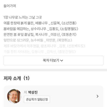
들어가며
1장 나무로 느끼는 그날 그곳
여름 한창때 붉게 물든, 배롱나무 _신윤복, 〈소년전홍〉
봄바람을 예감하는, 상수리나무 _김홍도, 〈소림명월도〉
완연한 봄 꽃잎 흩날릴, 복사나무 _이유신, 〈포동춘지〉
잎만으로 싱그러운, 능수버들 _이인문, 〈목양취소〉
제주 바닷가에서 마주쳤을, 왕초피나무 _김정, 〈산초백두도〉
가을 정취 자아내는, 오동나무 _김득신, 〈출문간월도〉
가랑잎 오래 붙잡는, 참나무류 _김두량, 〈월야산수도〉
목차 더보기
이른 봄 바늘잎 푸르른, 비자나무 _윤두서, 〈춘경답우도〉
밭둑 지키는 늘 푸른 잎, 구실잣밤나무 _마군후, 〈촌녀채종〉
어느 봄날 달빛 아래 활짝 핀, 산철쭉 _신윤복, 〈정변야화〉
저자 소개
1
2장 삶 곳곳에 함께하던 나무들
아이들 간식 되었을, 자두나무 _신윤복, 〈무녀신무〉
저
박상진
공자님 가르침을 기리는, 은행나무 _이유신, 〈행정추상〉
관심작가 알림신청
사시사철 푸른 가리개, 사철나무 _김홍도, 〈후원유연〉