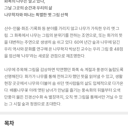
화폭의 나무는 알고 있다,
그날 그곳의 순간과 우리의 삶
나무학자와 떠나는 특별한 옛 그림 산책
산수·인물·화조·기록화 등 분야를 가리지 않고 나무가 가득한 우리 옛 그
림. 그 화폭에서 나무는 그림의 분위기를 전하는 조연으로, 또는 화가의 뜻
을 대변하는 주연으로 생생히 숨 쉬고 있다. 60여 년간 숲과 나무에 담긴
우리 역사와 문화를 연구해 온 나무학자 박상진 교수는 우리 그림 중 48점
을 엄선해 ‘나무’라는 새로운 관점으로 재조명한다.
나무에 주목해 그림을 감상하면 막연했던 화폭 속 계절과 풍경이 놀랍도록
선명해진다. 화가가 나무를 통해 전하고자 했던 뜻을 읽어낼 수 있고, 생활
현장 곳곳에서 나무와 더불어 숨 쉬던 옛사람들의 삶도 입체적으로 다가온
다. 배롱나무꽃 아래 앳된 남녀가 만남을 즐기는 풍속화의 뒤뜰부터 오색
단풍이 물든 진경산수화 속 별장까지, 오직 옛 그림을 통해서만 거닐 수 있
는 그 시절 숲과 정원으로 초대한다.
목차