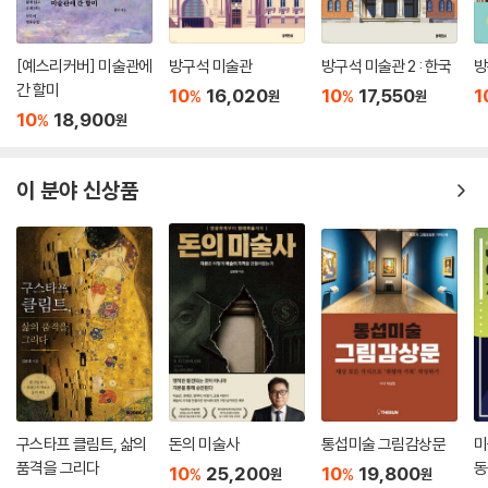
계절의 생기와 젊음으로 다가온다.
[예스리커버] 미술관에
방구석 미술관
방구석 미술관 2 : 한국
방
이뿐만이 아니다. 뜻밖에 유배지나 일본 등 특정 지역에서만 자라는 나무
간 할미
10
16,020
10
17,550
1
를 발견해 화가의 극적인 삶을 유추하기도 하고, 동식물이 어우러지거나
%
%
원
원
10
18,900
%
원
나무가 이상한 형태로 변형된 그림에서 당대인들이 알아챘던 은유를 해독
하는 등 고미술 감상의 재미를 선사한다.
이 분야 신상품
정선의 앞뜰부터 금강산의 울창한 숲까지
그림으로 만나는 조선의 생태와 정원
조선 후기 사실주의 화풍이 담긴 그림과 꼼꼼한 기록화는 잃어버린 우리의
옛 자연을 시각적으로 확인할 수 있는 유일한 창이다. 여기에 그림에 묘사
된 나무의 사진과 나무학자의 수목 안내가 만나면 그 시절의 숲과 뜰이 비
로소 입체적으로 열린다.
버드나무와 오동나무가 운치를 더하고 머루 덩굴을 올린 정선의 자택(〈인
곡유거〉)과, 인왕산의 오색 단풍과 우람한 전나무 한 그루가 어우러진 별
구스타프 클림트, 삶의
돈의 미술사
통섭미술 그림감상문
미
장(〈청풍계〉)을 오가다 보면 선비들의 소박하면서 고아한 취향을 엿볼 수
품격을 그리다
동
10
25,200
10
19,800
%
%
원
원
있다. 전나무가 ‘나무바다’를 이룬 금강산(〈장안사〉), 구상나무가 빼곡한