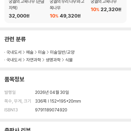
궁궐의 고목나무 (큰글
궁궐의 우리 나무와 고
궁궐의 고목나무
일본에서나 볼 수 있던, 애기동백 _이암, 〈화조묘구도〉
자책)
목나무
10
22,320
%
원
양반가 뒤뜰의 운치 더했을, 돌배나무 _이암, 〈화조구자도〉
32,000
10
49,320
%
원
원
힘차게 죽순 올리는, 대나무 _유덕장, 〈묵죽도〉
꽃 향기롭고 상서로운, 치자나무 _전(傳) 이영윤, 〈화조도〉
가을꽃의 상징이던, 금목서 _심사정, 〈화훼초충도〉
관련 분류
제주도와 일본에 자생하는, 목련 _이의양, 〈화림채금〉
붉은 열매 생생한, 남천 _전(傳) 신사임당, 〈화조도〉
국내도서
예술
미술
미술일반/교양
홍일점의 어원이 된 붉은 꽃, 석류나무 _심사정, 〈꾀꼬리〉
국내도서
자연과학
생명과학
식물
토종 사과나무였던, 능금나무 _신한평, 〈화조도〉
5장 옛 그림 속 뜰과 숲
품목정보
정선의 정원 한가운데, 머루 _정선, 〈인곡유거〉
선비의 공간 속, 전나무·은행나무·능수버들 _정선, 〈임천고암〉
발행일
2026년 04월 30일
고목나무로 흔히 자라는, 느티나무 _정선, 〈노재상한취도〉
쪽수, 무게, 크기
336쪽 | 152*195*20mm
대갓집 별서의 어느 여름날, 등나무 _이인문, 〈대택아회〉
ISBN13
9791189074920
선경으로 가는 입구, 마삭줄 _이인문, 〈연정수업〉
도봉산 자락 원장에 심은, 감나무 _이인문, 〈도봉원장〉
인왕산 골짜기 붉게 물들인, 단풍나무 _정선, 〈청풍계〉
출판사 리뷰