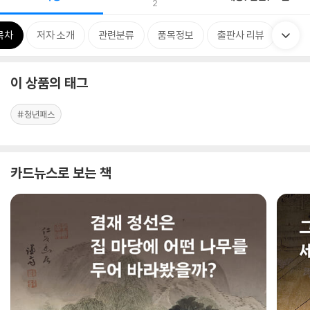
2
목차
저자 소개
관련분류
품목정보
출판사 리뷰
이 상품의 태그
#청년패스
카드뉴스로 보는 책