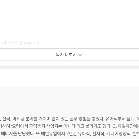
 ‘판’(시장)을 보는 사람
목차 더보기
 입장에서’
이 먼저냐
 매니저’
업, 전략, 마케팅 분야를 거치며 깊이 있는 실무 경험을 쌓았다. 유아식부터 음료
험하여 ‘요람에서 무덤까지 책임지는 마케터’라고 불리기도 했다. CJ제일제당에서
드 매니저를 담당했다. 또 매일유업에서 7년간 유아식, 환자식, 시니어영양식, 