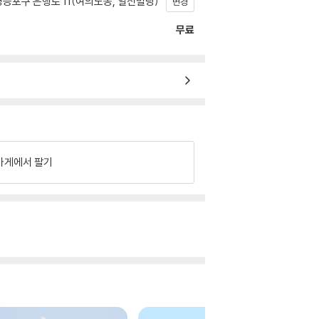
등포구 은행로 11(여의도동, 일신빌딩)
변경
무료
가게에서 팔기