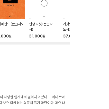
지마인드 (큰글자도
인생 리셋 (큰글자도
거짓말 구분법 (큰글자
매력이란
서)
도서)
글자도서
,000
31,000
37,000
43,0
원
원
원
이 다양한 업계에서 펼쳐지고 있다. 그러나 트래
다 보면 마케터는 의문이 들기 마련이다. 과연 나