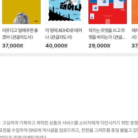
아프다고 말해주면 좋
이 땅에 ADHD로 태어
작가는 무엇을 쓰고 무
재
겠어 (큰글자도서)
나 (큰글자도서)
엇을 버리는가 (큰글자
서)
도서)
37,000
40,000
29,000
37
원
원
원
. 고심하여 기획하고 제작한 상품과 서비스를 소비자에게 각인시키기 위한 경쟁
표현을 수집하여 SNS에 게시글을 업로드하고, 전환율 그래프를 종일 붙들고 있
부터가 ‘진짜 마케팅’일까?