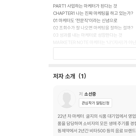
PART1 사업하는 마케터가 된다는 것
CHAPTER1 나는 진짜 마케팅을 하고 있는가?
01 마케터도 ‘전문직’이라는 신념으로
02 조회수가 잘 나오면 마케팅을 잘하는 걸까?
03 성과를 내는 마케터로 성장한다는 것
MARKETER NOTE 마케터는 ‘나’(자사)가 아닌
04 마케터로서 나의 그릇을 넓히려면
05 사업한다는 것은 곧, 살아남는다는 것
PART2 왜 고객이 우리를 선택해야 하는가?
저자 소개
1
사업하는 마케터의 생존 도구 ① 컨셉
CHAPTER2 왜 컨셉인가?
01 우리를 선택할 명분도 없이 물건을 판다고?
저
소선중
02 비즈니스 커뮤니케이션의 제1원칙은 ‘고객의
관심작가 알림신청
MARKETER NOTE 마케팅이 먼저냐, 브랜딩
MARKETER NOTE 마케팅을 완성하는 ‘브랜드
22년 차 마케터. 굴지의 식품 대기업에서 영
03 망하는 컨셉의 4가지 공식
품을 담당하며 소비자의 모든 생애 주기를 경
04 생존하는 컨셉의 3가지 공식
동제약에서 2년간 비타500 등의 음료 브랜