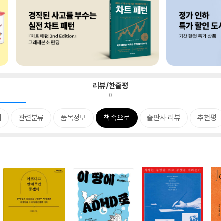
리뷰/한줄평
0
개
관련분류
품목정보
책 속으로
출판사 리뷰
추천평