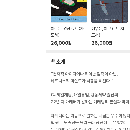
아무튼, 명상 (큰글자
아무튼, 야구 (큰글자
도서)
도서)
26,000
26,000
원
원
책소개
“천재적 아이디어나 뛰어난 감각이 아닌,
비즈니스적 마인드가 시장을 이긴다!”
CJ제일제당, 매일유업, 광동제약 출신의
22년 차 마케터가 말하는 마케팅의 본질과 의미
마케터라는 이름으로 일하는 사람은 무수히 많다
픽 광고 노출량을 올리느라 끙끙대고, 유행하는 
는 마케터로 성장하고 있는 걸까? 그리고 어디서