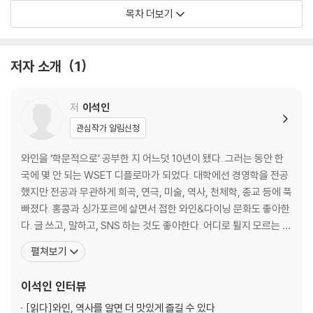
디종으로 가는 길, 프랑스 청년 아르망
목차 더보기
디종에는 머스터드소스만 있는 게 아니다
그랑 크뤼 포도밭 도로의 시작 | 역사의 도시 | 미식의 도시
저자 소개
1
첫째 날
섬세하고 우아한 부르고뉴 미식 여행
저
이석인
행운은 어디에서 오는 걸까?
관심작가 알림신청
쇼핑과 만찬
부르고뉴 와인 합리적으로 구입하기
와인을 ‘학문적으로’ 공부한 지 어느덧 10년이 됐다. 그러는 동안 한
라이징 스타 와인 생산자 | 네고시앙의 매력
국에 몇 안 되는 WSET 디플로마가 되었다. 대학에선 경영학을 전공
부르고뉴에서는 어떤 아페리티프를 마실까?
했지만 전공과 무관하게 희곡, 연극, 미술, 역사, 천체학, 종교 등에 푹
사부아 데구스테, 미식의 철학과 퀴진 부르주아즈
빠졌다. 홍콩과 싱가포르에 살면서 접한 와인&다이닝 문화도 좋아한
에스카르고 | 에스카르고 드 부르고뉴 (요리) | 샤롤레 쇠고기 | 뵈프 부르
다. 글 쓰고, 말하고, SNS 하는 것도 좋아한다. 어디로 튈지 모르는 호
기뇽 (요리)
기심은 나를 셀 수 없이 많은 다양한 분야로 이끌었다. 관심사가 너무
펼쳐보기
돼지고기 가공품 | 브레스 닭고기 | 코쿠뱅 (요리) | 트러플 | 치즈 | 머스터
많아 와인이란 한 우물만 10년을 팔 위인이 아닌데, 한결같이 너그럽
드
게 날 받아준 와인은 내 삶의 단단한 일부가 되었다. 와인과 관련한 주
이석인
인터뷰
제라면, 영원히 멈추지 않
둘째 날
[읽다]
와인, 역사를 알면 더 맛있게 즐길 수 있다