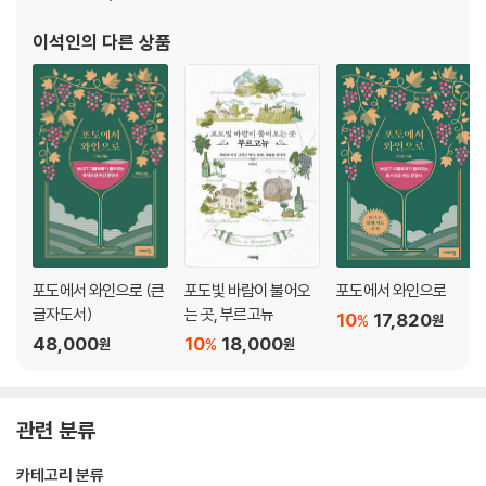
중세를 품은 도시 디종의 시간 여행
이석인
의 다른 상품
신선하지만 심각한 바게트
디종 한가운데서 만난 뜻밖의 인물
부엉이를 따라가세요
디종 노트르담 성당과 검은 성모 마리아
라 리베라시옹
어마어마한 복수극, 부르고뉴 공국의 120년 역사
벼락부자 1대 용맹공 필리프 | 겁 없는 2대 대담공 장과 두 세력의 내전
복수는 나의 것, 3대 선량공 필리프 | 프랑스의 영웅, 잔 다르크와 부르고
뉴파
포도에서 와인으로 (큰
포도빛 바람이 불어오
포도에서 와인으로
끝나지 않은 선량공 필리프의 복수 | 허망하게 사망한 4대 담대공 샤를
글자도서)
는 곳, 부르고뉴
10
17,820
%
원
세기의 사랑, 마리 드 부르고뉴와 막시밀리안 1세
48,000
10
18,000
%
원
원
북유럽 사실주의, 플랑드르의 예술가들
〈부르고뉴 공작들의 무덤〉
샹몰 수도원과 〈모세의 우물〉
관련 분류
셋째 날
카테고리 분류
가슴 벅찬 부르고뉴 지리 여행