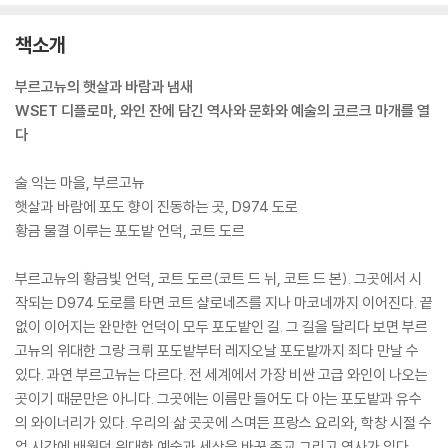
책소개
부르고뉴의 햇살과 바람과 냄새
WSET 디플로마, 와인 잔에 담긴 역사와 문화와 예술의 코르크 마개를 열
다
술 익는 마을, 부르고뉴
햇살과 바람에 포도 향이 진동하는 곳, D974 도로
황금 물결 이루는 포도밭 언덕, 코트 도르
부르고뉴의 황금빛 언덕, 코트 도르(코트 드 뉘, 코트 드 본). 그곳에서 시
작되는 D974 도로를 타면 코트 샬로네즈를 지나 마코네까지 이어진다. 끝
없이 이어지는 완만한 언덕이 모두 포도밭인 길. 그 길을 달리다 보면 부르
고뉴의 위대한 그랑 크뤼 포도밭부터 레지오날 포도밭까지 죄다 만날 수
있다. 과연 부르고뉴는 다르다. 전 세계에서 가장 비싼 고급 와인이 나오는
곳이기 때문만은 아니다. 그곳에는 이름만 들어도 다 아는 포도밭과 유수
의 와이너리가 있다. 우리의 삶 곳곳에 스며든 프랑스 요리와, 학창 시절 수
업 시간에 배웠던 위대한 예술과 세상을 바꾼 종교 그리고 역사가 있다.