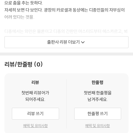
부조와 본 로마네 전설의 시작과 끝
으로 춤을 추는 듯하다.
자세히 보면 다 보인다. 광장의 카로셀과 동상에는 디종인들의 자부심이
드디어 포도밭으로
어려 있다는 것을.
샤토 드 코르통 앙드레
도멘 다르뒤
디종에서는 와인은 물론이고 디종의 간판인 머스터드부터 에스카르고, 뵈
점심 식사
프 부르기뇽, 코쿠뱅, 트러플과 치즈까지 진정한 프랑스의 미식을 경험할
출판사 리뷰 더보기
도멘 장 모니에 에 피스
수 있다. 또 부엉이 트레일을 따라가다 보면 타임머신을 탄 듯 어느새 중세
샤토 드 샤미레
의 세트장으로 빨려들어 간다. 그곳에서 어마어마한 복수극을 펼친 부르고
코트 드 본, 코트 샬로네즈, 마코네 주요 와인 마을
뉴 공국의 120년 역사를 들여다보고 백년전쟁의 중심인물들과 잔 다르크
리뷰/한줄평
0
코트 드 본 | 코트 샬로네즈 | 마코네 | 마코네의 AOC 구분
를, 북유럽 사실주의 플랑드르 예술가들의 작품을 만나게 된다.
레지오날 등급 | 빌라주 등급
부르고뉴의 심장, 본
리뷰
한줄평
다섯째 날
백년전쟁을 마치며 니콜라 롤랭이 빈민층을 위해 지은 자선 병원, ‘오스피
첫번째 리뷰어가
첫번째 한줄평을
중세를 품은 도시 디종의 시간 여행
스 드 본’
되어주세요.
남겨주세요.
지금은 유적의 명성보다 와인 경매로 이름을 떨치는 곳
샤토 뒤 클로 드 부조
〈재상 니콜라 롤랭의 성모〉 그림의 비밀은 화가의 밑그림에 묻힌 채 채색
리뷰 쓰기
한줄평 쓰기
샤토 드 라 투르
으로 덮여버렸다.
본 로마네의 슈퍼스타 포도밭들
혜택 및 유의사항
혜택 및 유의사항
도멘 미셸 그로
작은 도시 본의 중세 시대 성벽과 자갈길을 따라 걸어 올라가다 보면 노트