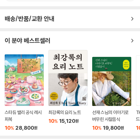
태양왕 루이 14세와 뉘 생 조르주
르담 성당 바로 옆에 가족 경영으로 뿌리 깊은 네고시앙 조제프 드루앵의
와인 저장고가 있다. 한때는 부르고뉴 공국의 의회로 사용했고 부르고뉴
배송/반품/교환 안내
여섯째 날
공국과 중세 수도사들의 유산을 보호하고 복원하는 이곳에는 실제 노트르
위대한 와인 생산자들을 만나다
담 성당 수도사들이 와인 양조를 할 때 사용했던 거대한 목조 와인 프레스
를 보관하고 있다. 좁고 가파른 나선형 계단을 내려가면 석회암 돌벽으로
이 분야 베스트셀러
샹볼 뮈지니: 도멘 기슬레인 바르도
만들어진 유서 깊은 지하 저장고가 나온다. 건물의 지하실이라기보다는 본
모레 생 드니: 도멘 데 랑브레
도시 전체의 지하실이라 해도 믿을 정도로 규모가 크다.
주브리 샹베르탱과 나폴레옹
주브리 샹베르탱: 클로드 뒤가
부르고뉴 포도밭에 가면 반드시 들르는 곳, 십자가를 배경으로 누구나 사
코트 드 뉘 주요 와인 마을
진을 찍는다.
마르사네 | 픽생 | 주브리 샹베르탱 | 모레 생 드니 | 샹볼 뮈지니 | 부조
전 세계에서 가장 비싼 로마네 콩티 포도밭과 와인에는
본 로마네 | 뉘 생 조르주
18세기 프랑스 루이 15세의 정부이자 권력자였던 마담 퐁파두르와 얽힌
재미난 사연이 있다.
일곱째 날 그리고 에필로그
포도밭에 불어오는 오월의 봄바람과 경사진 언덕에 비치는 햇살, 오감을
스타듀 밸리 공식 레시
최강록의 요리 노트
선재 스님의 이야기로
T
기록의 끝, 부르고뉴를 떠나며
자극하는 냄새는 부르고뉴를 온통 연둣빛으로 물들인다. 따사로운 햇볕에
피북
버무린 사찰음식
드
10
15,120
%
원
열매가 영글고 주저리주저리 포도가 익어가는 계절이 되면 이곳은 단풍으
10
28,800
10
19,800
1
%
%
원
원
참고 자료
로 황금 물결을 이룬다. 수확이 끝난 들판의 포도밭은 붓으로 점을 찍어 그