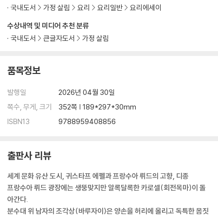
국내도서
가정 살림
요리
요리일반
요리에세이
이본느와의 만남 그리고 레잘 마켓
수상내역 및 미디어 추천 분류
D974 국도와 부르고뉴 포도밭의 비밀
국내도서
큰글자도서
가정 살림
화보
품목정보
지질학 박물관 부르고뉴
발행일
2026년 04월 30일
부르고뉴 포도밭 구분과 위치의 중요성
부르고뉴 와인과 보르도 와인의 차이
쪽수, 무게, 크기
352쪽 | 189*297*30mm
니콜라 롤랭과 와인 경매
ISBN13
9788959408856
오스피스 드 본
점심 식사, 볼네와 에푸아스
조제프 드루앵의 지하실
출판사 리뷰
클뤼니 수도원
중세 수도사들과 부르고뉴 와인의 정수
세계 문화 유산 도시, 귀스타프 에펠과 프랑수아 뤼드의 고향, 디종
그리스도교와 유럽 그리고 포도주
프랑수아 뤼드 광장에는 생뚱맞지만 알록달록한 카로셀(회전목마)이 돌
아간다.
넷째 날
분수대 위 남자의 조각상(바루자이)은 양손을 허리에 올리고 독특한 몸짓