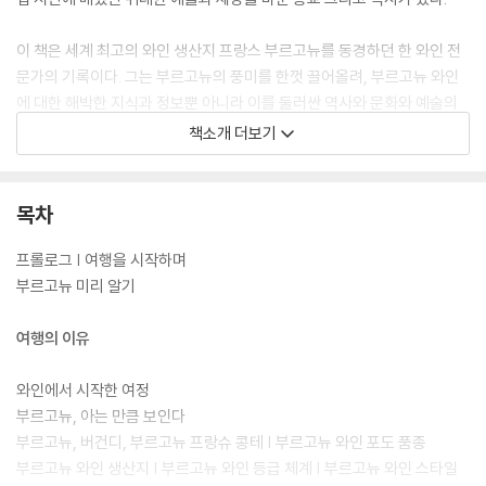
이 책은 세계 최고의 와인 생산지 프랑스 부르고뉴를 동경하던 한 와인 전
문가의 기록이다. 그는 부르고뉴의 풍미를 한껏 끌어올려, 부르고뉴 와인
에 대한 해박한 지식과 정보뿐 아니라 이를 둘러싼 역사와 문화와 예술의
풍경을 이 책에 담아냈다. 위대한 와인이 탄생하기까지 부르고뉴는 어떻게
책소개 더보기
영글고 익어왔을까. 그 완벽한 포도빛 숙성의 배경에는 무엇이 자리했을
까. 와인과 함께 빚어진 부르고뉴의 풍경이 WSET 디플로마인 그의 발길
을 따라 속속들이 펼쳐진다. 이 책은 와인을 좋아하는 사람의 이야기이다.
목차
그와 동시에 언덕 너머로 기우는 햇살의 고즈넉함을 사랑하는 사람이 그
풍경 속에 머무른 이야기이기도 하다.
프롤로그 | 여행을 시작하며
부르고뉴 미리 알기
여행의 이유
와인에서 시작한 여정
부르고뉴, 아는 만큼 보인다
부르고뉴, 버건디, 부르고뉴 프랑슈 콩테 | 부르고뉴 와인 포도 품종
부르고뉴 와인 생산지 | 부르고뉴 와인 등급 체계 | 부르고뉴 와인 스타일