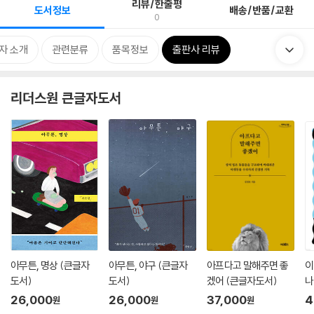
리뷰/한줄평
도서정보
배송/반품/교환
0
자 소개
관련분류
품목정보
출판사 리뷰
리더스원 큰글자도서
아무튼, 명상 (큰글자
아무튼, 야구 (큰글자
아프다고 말해주면 좋
이
도서)
도서)
겠어 (큰글자도서)
나
26,000
26,000
37,000
4
원
원
원