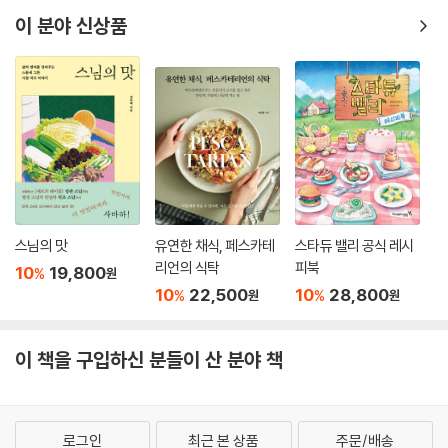
린 도화지 속 모자이크처럼 색색이 물들어 자연이 그려 낸 작품을 보는 듯
이 분야 신상품
하다. 코트 도르의 포도밭엔 그 옛날 중세 수도사들의 땅을 일군 수고와 연
구 그리고 피, 땀, 눈물의 열매가 맺혀 있다.
아는 만큼 누려보자, 부르고뉴 사용 설명서
부르고뉴 하면 세상에서 가장 비싼 와인을 먼저 떠올리겠지만 와인 외에도
감각의 효능을 최대치로 끌어올릴 만한 여행의 조건과 이유가 산재한 곳이
다. 부르고뉴의 미식 철학에 따르면 로컬 재료와 특산품 사용은 물론이고
부르고뉴 전통 기법과 규칙에 따라 조리해야 한다는 조건이 있다. 이는 프
랑스의 미식 문화를 하나의 예술로 승화시킨 중요한 기반이 되었다. 세계
스님의 맛
유연한 채식, 페스카테
스타듀 밸리 공식 레시
문화 유산 도시 디종에서는 중세부터 현대까지의 유적들을 돌아볼 수 있
리언의 식탁
피북
10
19,800
%
원
다. 프랑수아 뤼드 광장, 디종 노트르담 성당, 리베라시옹, 부르고뉴 역사
10
22,500
10
28,800
%
%
원
원
를 고스란히 담고 있는 부르고뉴 대궁 궁전, 궁전 안의 미술관, 〈모세의 우
물〉, 〈발루아 공작들의 무덤〉에 이르기까지 종교와 역사, 문화와 예술을 아
이 책을 구입하신 분들이 산 분야 책
우른다.
부르고뉴의 심장 본에 이르면 ‘오스피스 드 본’을 볼 수 있다. 병상과 의료
도구, 사료 전시만 봐도 당시 자선 병원의 규모를 짐작할 수 있다. 곳곳에
로그인
최근 본 상품
주문/배송